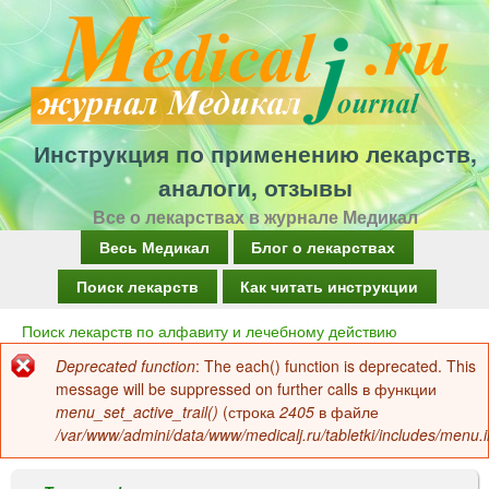
Перейти
к
основному
содержанию
Инструкция по применению лекарств,
аналоги, отзывы
Все о лекарствах в журнале Медикал
Г
Весь Медикал
Блог о лекарствах
л
Поиск лекарств
Как читать инструкции
а
Поиск лекарств по алфавиту и лечебному действию
Вы
в
Deprecated function
: The each() function is deprecated. This
здесь
Сообщение
н
message will be suppressed on further calls в функции
об
menu_set_active_trail()
(строка
2405
в файле
о
/var/www/admini/data/www/medicalj.ru/tabletki/includes/menu.i
ошибке
е