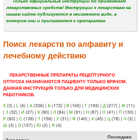
м
Только официальные инструкции по применению
лекарственных средств! Инструкции к лекарствам на
е
нашем сайте публикуются в неизменном виде, в
н
котором они и прилагаются к препаратам.
ю
Поиск лекарств по алфавиту и
лечебному действию
ЛЕКАРСТВЕННЫЕ ПРЕПАРАТЫ РЕЦЕПТУРНОГО
ОТПУСКА НАЗНАЧАЮТСЯ ПАЦИЕНТУ ТОЛЬКО ВРАЧОМ.
ДАННАЯ ИНСТРУКЦИЯ ТОЛЬКО ДЛЯ МЕДИЦИНСКИХ
РАБОТНИКОВ.
5
(3)
|
L
(6)
|
А
(336)
|
Б
(172)
|
В
(165)
|
Г
(193)
|
Д
(217)
|
Ж
(11)
|
З
(32)
|
И
(27)
|
К
(90)
|
Л
(84)
|
М
(91)
|
Н
(87)
|
О
(41)
|
П
(130)
|
Р
(83)
|
С
(139)
|
Т
(158)
|
У
(31)
|
Ф
(140)
|
Х
(45)
|
Ц
(78)
|
Ч
(3)
|
Ш
(3)
|
Э
(157)
|
Ю
(2)
|
Я
(4)
Последнее
Заголовок