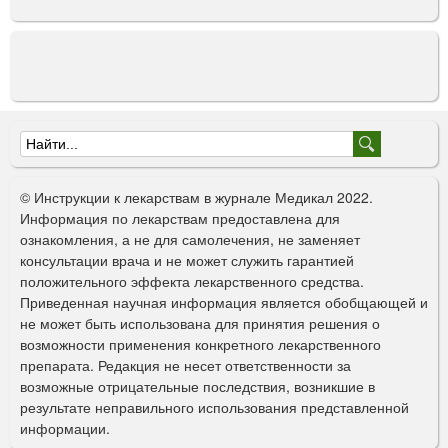
Ф
о
© Инструкции к лекарствам в журнале Медикал 2022.
р
Информация по лекарствам предоставлена для
ознакомления, а не для самолечения, не заменяет
м
консультации врача и не может служить гарантией
а
положительного эффекта лекарственного средства.
Приведенная научная информация является обобщающей и
п
не может быть использована для принятия решения о
о
возможности применения конкретного лекарственного
препарата. Редакция не несет ответственности за
и
возможные отрицательные последствия, возникшие в
с
результате неправильного использования представленной
информации.
к