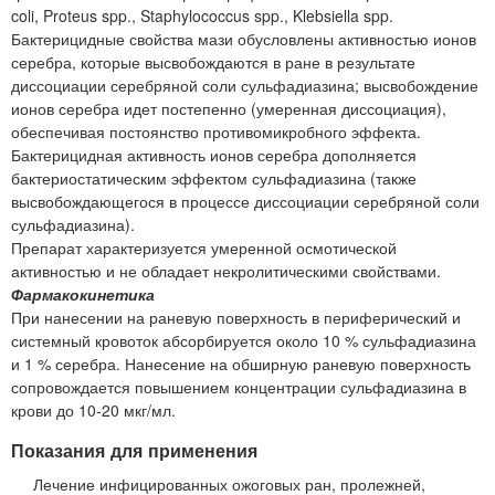
coli, Proteus spp., Staphylococcus spp., Klebsiella spp.
Бактерицидные свойства мази обусловлены активностью ионов
серебра, которые высвобождаются в ране в результате
диссоциации серебряной соли сульфадиазина; высвобождение
ионов серебра идет постепенно (умеренная диссоциация),
обеспечивая постоянство противомикробного эффекта.
Бактерицидная активность ионов серебра дополняется
бактериостатическим эффектом сульфадиазина (также
высвобождающегося в процессе диссоциации серебряной соли
сульфадиазина).
Препарат характеризуется умеренной осмотической
активностью и не обладает некролитическими свойствами.
Фармакокинетика
При нанесении на раневую поверхность в периферический и
системный кровоток абсорбируется около 10 % сульфадиазина
и 1 % серебра. Нанесение на обширную раневую поверхность
сопровождается повышением концентрации сульфадиазина в
крови до 10-20 мкг/мл.
Показания для применения
Лечение инфицированных ожоговых ран, пролежней,