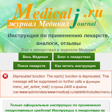
Перейти
к
основному
содержанию
Инструкция по применению лекарств,
аналоги, отзывы
Все о лекарствах в журнале Медикал
Г
Весь Медикал
Блог о лекарствах
л
Поиск лекарств
Как читать инструкции
а
Deprecated function
: The each() function is deprecated. This
Сообщение
в
message will be suppressed on further calls в функции
об
menu_set_active_trail()
(строка
2405
в файле
н
/var/www/admini/data/www/medicalj.ru/tabletki/includes/menu.i
ошибке
о
е
Только официальные инструкции по применению
лекарственных средств! Инструкции к лекарствам на