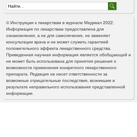
Ф
о
© Инструкции к лекарствам в журнале Медикал 2022.
р
Информация по лекарствам предоставлена для
ознакомления, а не для самолечения, не заменяет
м
консультации врача и не может служить гарантией
а
положительного эффекта лекарственного средства.
Приведенная научная информация является обобщающей и
п
не может быть использована для принятия решения о
о
возможности применения конкретного лекарственного
препарата. Редакция не несет ответственности за
и
возможные отрицательные последствия, возникшие в
с
результате неправильного использования представленной
информации.
к
а