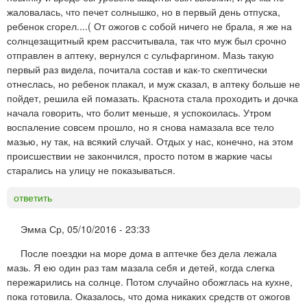
жаловалась, что печет солнышко, но в первый день отпуска,
ребенок сгорел....( От ожогов с собой ничего не брала, я же на
солнцезащитный крем рассчитывала, так что муж был срочно
отправлен в аптеку, вернулся с сульфаргином. Мазь такую
первый раз видела, почитала состав и как-то скептически
отнеслась, но ребенок плакал, и муж сказал, в аптеку больше не
пойдет, решила ей помазать. Краснота стала проходить и дочка
начала говорить, что болит меньше, я успокоилась. Утром
воспаление совсем прошло, но я снова намазала все тело
мазью, ну так, на всякий случай. Отдых у нас, конечно, на этом
происшествии не закончился, просто потом в жаркие часы
старались на улицу не показываться.
ответить
Эмма
Ср, 05/10/2016 - 23:33
После поездки на море дома в аптечке без дела лежала
мазь. Я ею один раз там мазала себя и детей, когда слегка
пережарились на солнце. Потом случайно обожглась на кухне,
пока готовила. Оказалось, что дома никаких средств от ожогов