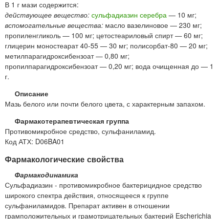
В 1 г мази содержится:
действующее вещество:
сульфадиазин серебра
— 10 мг;
вспомогательные вещества:
масло вазелиновое — 230 мг;
пропиленгликоль — 100 мг; цетостеариловый спирт — 60 мг;
глицерин моностеарат 40-55 — 30 мг; полисорбат-80 — 20 мг;
метилпарагидроксибензоат — 0,80 мг;
пропилпарагидроксибензоат — 0,20 мг; вода очищенная до — 1
г.
Описание
Мазь белого или почти белого цвета, с характерным запахом.
Фармакотерапевтическая группа
Противомикробное средство, сульфаниламид.
Код АТХ: D06BA01
Фармакологические свойства
Фармакодинамика
Сульфадиазин - противомикробное бактерицидное средство
широкого спектра действия, относящееся к группе
сульфаниламидов. Препарат активен в отношении
грамположительных и грамотрицательных бактерий Escherichia