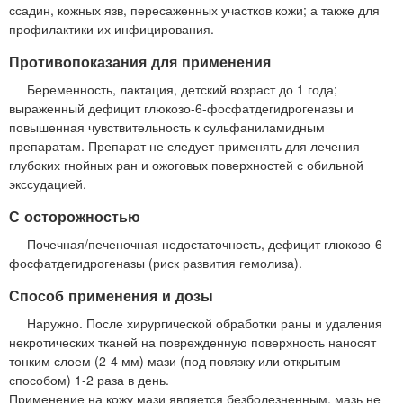
ссадин, кожных язв, пересаженных участков кожи; а также для
профилактики их инфицирования.
Противопоказания для применения
Беременность, лактация, детский возраст до 1 года;
выраженный дефицит глюкозо-6-фосфатдегидрогеназы и
повышенная чувствительность к сульфаниламидным
препаратам. Препарат не следует применять для лечения
глубоких гнойных ран и ожоговых поверхностей с обильной
экссудацией.
С осторожностью
Почечная/печеночная недостаточность, дефицит глюкозо-6-
фосфатдегидрогеназы (риск развития гемолиза).
Способ применения и дозы
Наружно. После хирургической обработки раны и удаления
некротических тканей на поврежденную поверхность наносят
тонким слоем (2-4 мм) мази (под повязку или открытым
способом) 1-2 раза в день.
Применение на кожу мази является безболезненным, мазь не