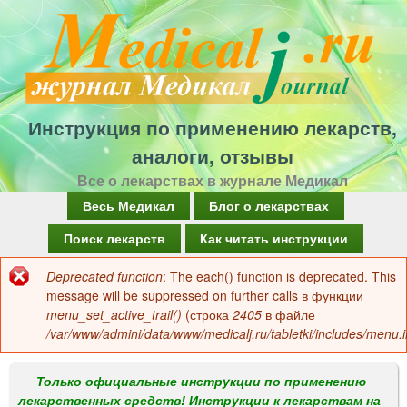
Перейти
к
основному
содержанию
Инструкция по применению лекарств,
аналоги, отзывы
Все о лекарствах в журнале Медикал
Г
Весь Медикал
Блог о лекарствах
л
Поиск лекарств
Как читать инструкции
а
Deprecated function
: The each() function is deprecated. This
Сообщение
в
message will be suppressed on further calls в функции
об
menu_set_active_trail()
(строка
2405
в файле
н
/var/www/admini/data/www/medicalj.ru/tabletki/includes/menu.i
ошибке
о
е
Только официальные инструкции по применению
лекарственных средств! Инструкции к лекарствам на