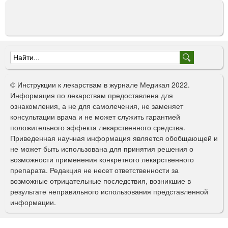
Ф
о
© Инструкции к лекарствам в журнале Медикал 2022.
р
Информация по лекарствам предоставлена для
ознакомления, а не для самолечения, не заменяет
м
консультации врача и не может служить гарантией
а
положительного эффекта лекарственного средства.
Приведенная научная информация является обобщающей и
п
не может быть использована для принятия решения о
о
возможности применения конкретного лекарственного
препарата. Редакция не несет ответственности за
и
возможные отрицательные последствия, возникшие в
с
результате неправильного использования представленной
информации.
к
а