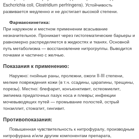
Eschcrichia coli, Clostridium perfringens). Устойчивость
развивается медленно и не достигает высокой степени.
Фармакокинетика:
При наружном и местном применении всасывание
незначительное. Проникает через гистогематические барьеры и
равномерно распределяется в жидкостях и тканях. Основной
путь метаболизма — восстановление нитрогруппы. Выводится
почками и частично с желчью.
Показания к применению:
Наружно: гнойные раны, пролежни, ожоги II-III степени,
мелкие повреждения кожи (в т.ч. ссадины, царапины, трещины,
порезы). Местно: блефарит, конъюнктивит, остеомиелит,
эмпиема придаточных пазух носа и плевры; инфекции
мочевыводящих путей — промывание полостей, острый
тонзиллит, стоматит, гингивит.
Противопоказания:
Повышенная чувствительность к нитрофуралу, производным
нитрофурана и/или другим компонентам препарата,