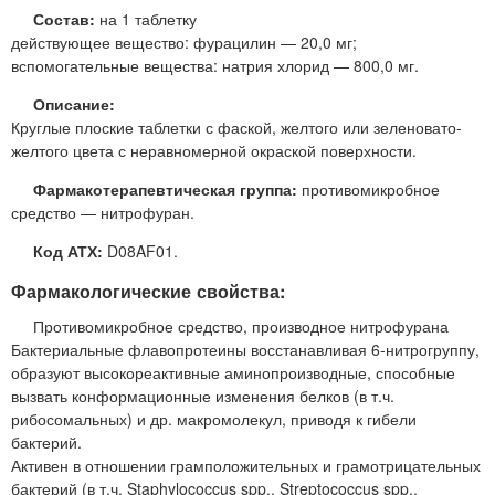
Состав:
на 1 таблетку
действующее вещество: фурацилин — 20,0 мг;
вспомогательные вещества: натрия хлорид — 800,0 мг.
Описание:
Круглые плоские таблетки с фаской, желтого или зеленовато-
желтого цвета с неравномерной окраской поверхности.
Фармакотерапевтическая группа:
противомикробное
средство — нитрофуран.
Код АТХ:
D08AF01.
Фармакологические свойства:
Противомикробное средство, производное нитрофурана
Бактериальные флавопротеины восстанавливая 6-нитрогруппу,
образуют высокореактивные аминопроизводные, способные
вызвать конформационные изменения белков (в т.ч.
рибосомальных) и др. макромолекул, приводя к гибели
бактерий.
Активен в отношении грамположительных и грамотрицательных
бактерий (в т.ч. Staphylococcus spp.. Streptococcus spp..