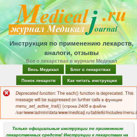
Перейти
к
основному
содержанию
Инструкция по применению лекарств,
аналоги, отзывы
Все о лекарствах в журнале Медикал
Г
Весь Медикал
Блог о лекарствах
л
Поиск лекарств
Как читать инструкции
а
Deprecated function
: The each() function is deprecated. This
Сообщение
в
message will be suppressed on further calls в функции
об
menu_set_active_trail()
(строка
2405
в файле
н
/var/www/admini/data/www/medicalj.ru/tabletki/includes/menu.i
ошибке
о
е
Только официальные инструкции по применению
лекарственных средств! Инструкции к лекарствам на