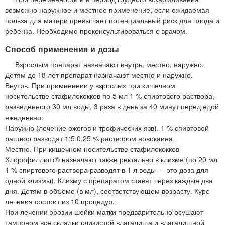
возможно наружное и местное применение, если ожидаемая
польза для матери превышает потенциальный риск для плода и
ребенка. Необходимо проконсультироваться с врачом.
Способ применения и дозы
Взрослым препарат назначают внутрь, местно, наружно.
Детям до 18 лет препарат назначают местно и наружно.
Внутрь. При применении у взрослых при кишечном
носительстве стафилококков по 5 мл 1 % спиртового раствора,
разведенного 30 мл воды, 3 раза в день за 40 минут перед едой
ежедневно.
Наружно (лечение ожогов и трофических язв). 1 % спиртовой
раствор разводят 1:5 0,25 % раствором новокаина.
Местно. При кишечном носительстве стафилококков
Хлорофиллипт® назначают также ректально в клизме (по 20 мл
1 % спиртового раствора разводят в 1 л воды — это доза для
одной клизмы). Клизму с препаратом ставят через каждые два
дня. Детям в объеме (в мл), соответствующем возрасту. Курс
лечения состоит из 10 процедур.
При лечении эрозии шейки матки предварительно осушают
тампоном все складки слизистой влагалища и влагалищной