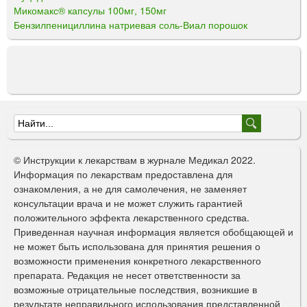
Микомакс® капсулы 100мг, 150мг
Бензилпенициллина натриевая соль-Виал порошок
Ф
о
© Инструкции к лекарствам в журнале Медикал 2022.
р
Информация по лекарствам предоставлена для
ознакомления, а не для самолечения, не заменяет
м
консультации врача и не может служить гарантией
а
положительного эффекта лекарственного средства.
Приведенная научная информация является обобщающей и
п
не может быть использована для принятия решения о
о
возможности применения конкретного лекарственного
препарата. Редакция не несет ответственности за
и
возможные отрицательные последствия, возникшие в
с
результате неправильного использования представленной