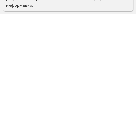
информации.
к
а