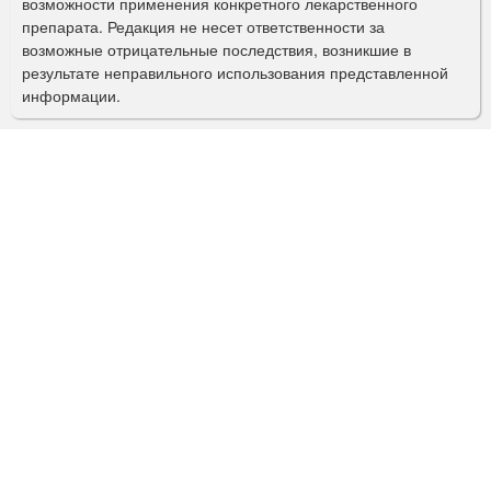
о
возможности применения конкретного лекарственного
препарата. Редакция не несет ответственности за
и
возможные отрицательные последствия, возникшие в
с
результате неправильного использования представленной
информации.
к
а