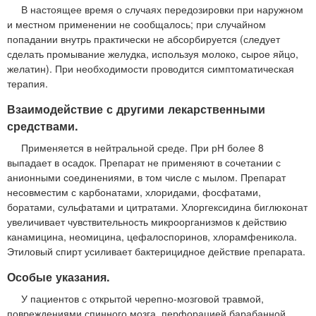
В настоящее время о случаях передозировки при наружном
и местном применении не сообщалось; при случайном
попадании внутрь практически не абсорбируется (следует
сделать промывание желудка, используя молоко, сырое яйцо,
желатин). При необходимости проводится симптоматическая
терапия.
Взаимодействие с другими лекарственными
средствами.
Применяется в нейтральной среде. При рН более 8
выпадает в осадок. Препарат не применяют в сочетании с
анионными соединениями, в том числе с мылом. Препарат
несовместим с карбонатами, хлоридами, фосфатами,
боратами, сульфатами и цитратами. Хлоргексидина биглюконат
увеличивает чувствительность микроорганизмов к действию
канамицина, неомицина, цефалоспоринов, хлорамфеникола.
Этиловый спирт усиливает бактерицидное действие препарата.
Особые указания.
У пациентов с открытой черепно-мозговой травмой,
повреждениями спинного мозга, перфорацией барабанной