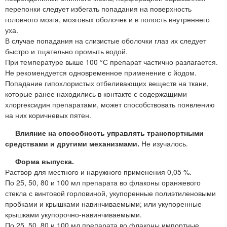
перепонки следует избегать попадания на поверхность
головного мозга, мозговых оболочек и в полость внутреннего
уха.
В случае попадания на слизистые оболочки глаз их следует
быстро и тщательно промыть водой.
При температуре выше 100 °С препарат частично разлагается.
Не рекомендуется одновременное применение с йодом.
Попадание гипохлористых отбеливающих веществ на ткани,
которые ранее находились в контакте с содержащими
хлоргексидин препаратами, может способствовать появлению
на них коричневых пятен.
Влияние на способность управлять транспортными
средствами и другими механизмами.
Не изучалось.
Форма выпуска.
Раствор для местного и наружного применения 0,05 %.
По 25, 50, 80 и 100 мл препарата во флаконы оранжевого
стекла с винтовой горловиной, укупоренные полиэтиленовыми
пробками и крышками навинчиваемыми; или укупоренные
крышками укупорочно-навинчиваемыми.
По 25, 50, 80 и 100 мл препарата во флаконы импортные