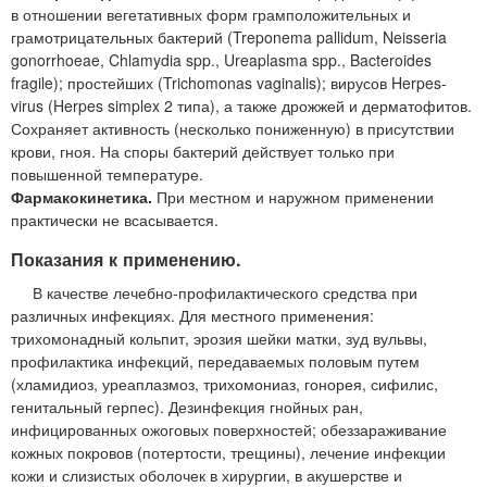
в отношении вегетативных форм грамположительных и
грамотрицательных бактерий (Treponema pallidum, Neisseria
gonorrhoeae, Chlamydia spp., Ureaplasma spp., Bacteroides
fragile); простейших (Trichomonas vaginalis); вирусов Herpes-
virus (Herpes simplex 2 типа), а также дрожжей и дерматофитов.
Сохраняет активность (несколько пониженную) в присутствии
крови, гноя. На споры бактерий действует только при
повышенной температуре.
Фармакокинетика.
При местном и наружном применении
практически не всасывается.
Показания к применению.
В качестве лечебно-профилактического средства при
различных инфекциях. Для местного применения:
трихомонадный кольпит, эрозия шейки матки, зуд вульвы,
профилактика инфекций, передаваемых половым путем
(хламидиоз, уреаплазмоз, трихомониаз, гонорея, сифилис,
генитальный герпес). Дезинфекция гнойных ран,
инфицированных ожоговых поверхностей; обеззараживание
кожных покровов (потертости, трещины), лечение инфекции
кожи и слизистых оболочек в хирургии, в акушерстве и