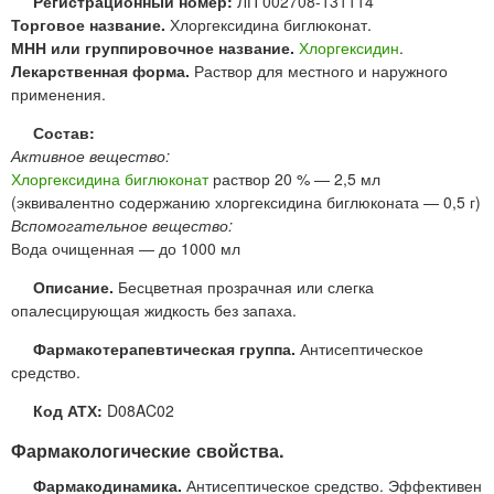
Регистрационный номер:
ЛП 002708-131114
Торговое название.
Хлоргексидина биглюконат.
МНН или группировочное название.
Хлоргексидин
.
Лекарственная форма.
Раствор для местного и наружного
применения.
Состав:
Активное вещество:
Хлоргексидина биглюконат
раствор 20 % — 2,5 мл
(эквивалентно содержанию хлоргексидина биглюконата — 0,5 г)
Вспомогательное вещество:
Вода очищенная — до 1000 мл
Описание.
Бесцветная прозрачная или слегка
опалесцирующая жидкость без запаха.
Фармакотерапевтическая группа.
Антисептическое
средство.
Код АТХ:
D08AC02
Фармакологические свойства.
Фармакодинамика.
Антисептическое средство. Эффективен