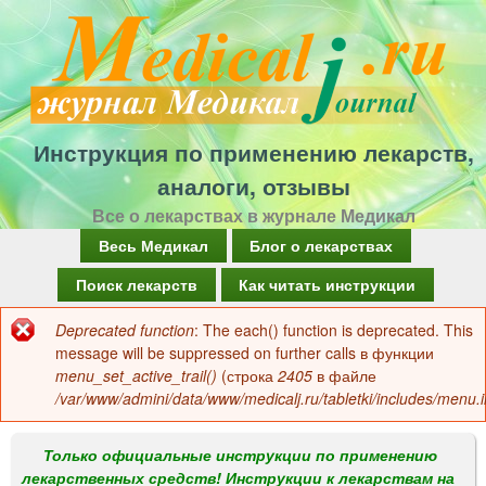
Перейти
к
основному
содержанию
Инструкция по применению лекарств,
аналоги, отзывы
Все о лекарствах в журнале Медикал
Г
Весь Медикал
Блог о лекарствах
л
Поиск лекарств
Как читать инструкции
а
Deprecated function
: The each() function is deprecated. This
Сообщение
в
message will be suppressed on further calls в функции
об
menu_set_active_trail()
(строка
2405
в файле
н
/var/www/admini/data/www/medicalj.ru/tabletki/includes/menu.i
ошибке
о
е
Только официальные инструкции по применению
лекарственных средств! Инструкции к лекарствам на