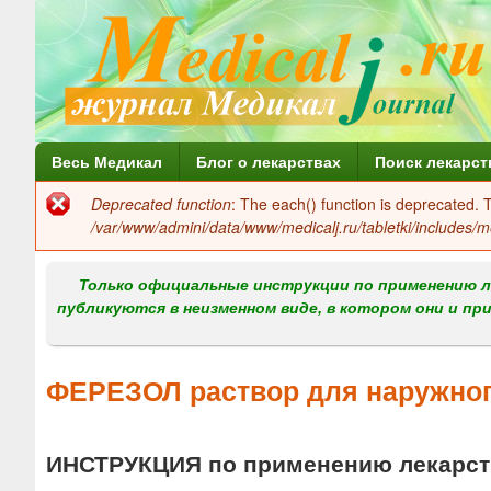
Г
Весь Медикал
Блог о лекарствах
Поиск лекарст
л
Deprecated function
: The each() function is deprecated.
Сообщение
а
/var/www/admini/data/www/medicalj.ru/tabletki/includes/m
об
в
ошибке
Только официальные инструкции по применению л
н
публикуются в неизменном виде, в котором они и пр
о
е
ФЕРЕЗОЛ раствор для наружно
м
е
ИНСТРУКЦИЯ по применению лекарств
н