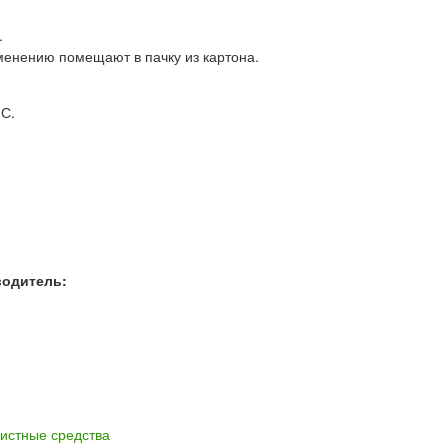
.
менению помещают в пачку из картона.
°С.
водитель:
истные средства