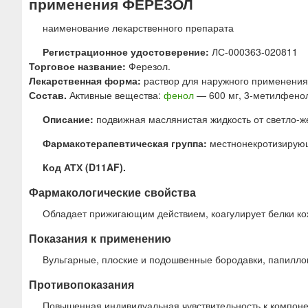
применения ФЕРЕЗОЛ
ю
наименование лекарственного препарата
Регистрационное удостоверение:
ЛС-000363-020811
Торговое название:
Ферезол.
Лекарственная форма:
раствор для наружного применения
Состав.
Активные вещества:
фенол
— 600 мг, 3-метилфенол
Описание:
подвижная маслянистая жидкость от светло-же
Фармакотерапевтическая группа:
местнонекротизирующ
Код АТХ (D11AF).
Фармакологические свойства
Обладает прижигающим действием, коагулирует белки ко
Показания к применению
Вульгарные, плоские и подошвенные бородавки, папилло
Противопоказания
Повышенная индивидуальная чувствительность к компоне