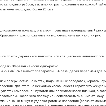
ию келоидных рубцов, высыпания, расположенные на красной кайм
ость кожи площадью более 20 см2.
редполагаемая польза для матери превышает потенциальный риск 
образования, расположенные на молочных железах и кистях рук.
ьшой тонкой деревянной палочкой или специальным аппликатором,
одавки Ферезол наносят однократно.
м 2-3 мм) смазывают препаратом 3-4 раза, делая перерывы для 
ей поверхностью на кистях, подошвенных бородавок, кератом, су
слоения. Для этого на несколько часов наносят кератолитическую 
 участок компрессной бумагой или полиэтиленовой пленкой, а зат
пластырем. После чего повязку или лейкопластырь снимают, кожу
течение 10-15 минут и удаляют роговые наслоения (срезают мани
резол несколько раз, делая 3-4-минутные перерывы для подсыха