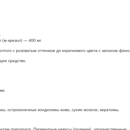
.
 (м-крезол) — 400 мг
лтого с розоватым оттенком до коричневого цвета с запахом фено
ее средство.
жи.
мы, остроконечные кондиломы кожи, сухие мозоли, кератомы.
нтам препарата. Пигментные невусы (родинки), злокачественные