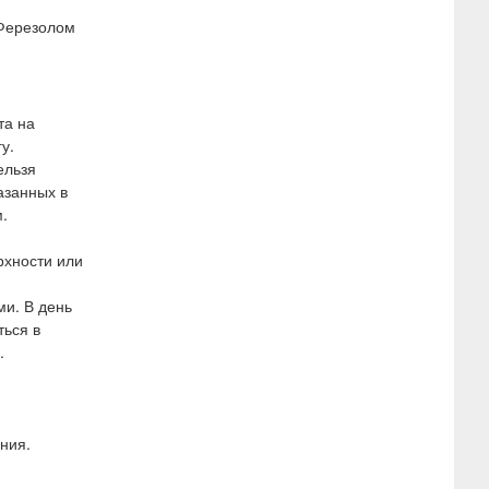
 Ферезолом
та на
у.
ельзя
азанных в
.
рхности или
ми. В день
ться в
.
ния.