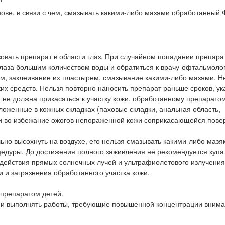
ове, в связи с чем, смазывать какими-либо мазями обработанный
зовать препарат в области глаз. При случайном попадании препара
лаза большим количеством воды и обратиться к врачу-офтальмолог
м, заклеивание их пластырем, смазывание какими-либо мазями. Н
х средств. Нельзя повторно наносить препарат раньше сроков, ук
 не должна прикасаться к участку кожи, обработанному препаратом
оженные в кожных складках (паховые складки, анальная область,
и во избежание ожогов непораженной кожи соприкасающейся пове
о высохнуть на воздухе, его нельзя смазывать какими-либо мазя
едуры. До достижения полного заживления не рекомендуется купа
оздействия прямых солнечных лучей и ультрафиолетового излучения
 и загрязнения обработанного участка кожи.
 препаратом детей.
м и выполнять работы, требующие повышенной концентрации внима