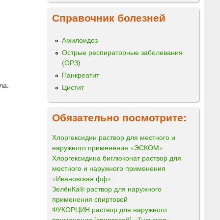
Справочник болезней
Амилоидоз
Острые респираторные заболевания
(ОРЗ)
Панкреатит
ла.
Цистит
Обязательно посмотрите:
Хлоргексидин раствор для местного и
наружного применения «ЭСКОМ»
Хлоргексидина биглюконат раствор для
местного и наружного применения
«Ивановская фф»
ЗелёнКа® раствор для наружного
применения спиртовой
ФУКОРЦИН раствор для наружного
применения [спиртовой] «Тульская»