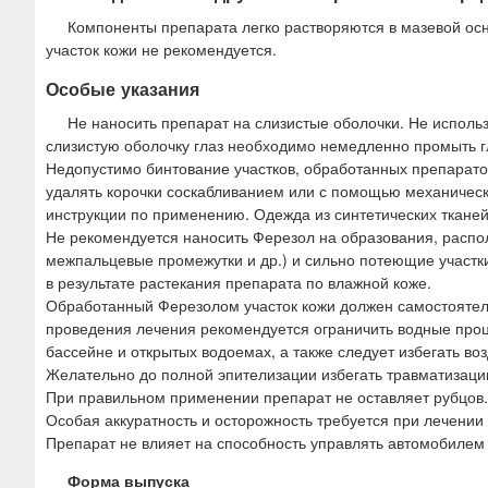
Компоненты препарата легко растворяются в мазевой осн
участок кожи не рекомендуется.
Особые указания
Не наносить препарат на слизистые оболочки. Не исполь
слизистую оболочку глаз необходимо немедленно промыть г
Недопустимо бинтование участков, обработанных препарато
удалять корочки соскабливанием или с помощью механически
инструкции по применению. Одежда из синтетических тканей
Не рекомендуется наносить Ферезол на образования, распол
межпальцевые промежутки и др.) и сильно потеющие участк
в результате растекания препарата по влажной коже.
Обработанный Ферезолом участок кожи должен самостоятельн
проведения лечения рекомендуется ограничить водные проц
бассейне и открытых водоемах, а также следует избегать в
Желательно до полной эпителизации избегать травматизации
При правильном применении препарат не оставляет рубцов.
Особая аккуратность и осторожность требуется при лечении
Препарат не влияет на способность управлять автомобиле
Форма выпуска