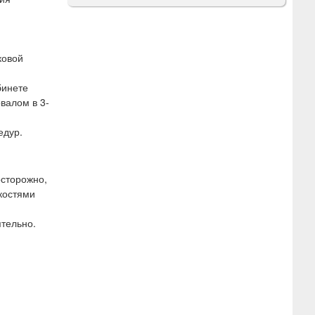
ковой
бинете
валом в 3-
едур.
осторожно,
костями
тельно.