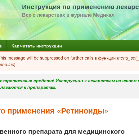
Перейти
Инструкция по применению лекарс
к
Все о лекарствах в журнале Медикал
основному
содержанию
в
Как читать инструкции
 This message will be suppressed on further calls в функции
menu_set_a
enu.inc
).
екарственных средств! Инструкции к лекарствам на нашем 
илагаются к препаратам.
го применения «Ретиноиды»
енного препарата для медицинского