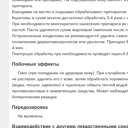
препарата.
Бородавки на кистях и подошвах обрабатывают препаратом 
Кератомы и сухие мозоли достаточно обработать 3-4 раза с 
При необходимости многократного нанесения препарата во
пастой. Паста удаляется сухим марлевым тампоном после 
Остроконечные кондиломы не рекомендуется удалять самос
поликлиники дерматовенерологом или урологом. Препарат Фе
4 мин.
Повторную обработку при необходимости проводят через 6-8
Побочные эффекты
Ожог (при попадании на здоровую кожу). При случайном
не растирая, удалить его с кожи, затем обработать пораж
(водка, лосьон, одеколон) и тщательно обмыть теплой водо
противоожоговые и заживляющие средства. Может наблюдать
Аллергические реакции.
Передозировка
Не выявлена.
Взаимодействие с другими лекарственными сре