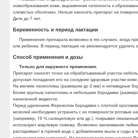
новообразования кожи, выраженная склонность к образован
слизистых оболочках. Нельзя наносить препарат на поверхн
Дети до 7 лет.
Беременность и период лактации
Применение препарата возможно в тех случаях, когда п
или ребенка. В период лактации не рекомендуется удалять 
Способ применения и дозы
Только для наружного применения.
Препарат наносят точно на обрабатываемый участок небол
допуская попадания его на соседние здоровые участки кожи.
На мелкие папилломы (размером до 2 мм) и нитевидные бор
Более крупные папилломы и небольшие бородавки (размеро
нанесенной жидкости.
Перед удалением Ферезолом бородавок с плотной ороговевш
мозолей необходимо устранить с их поверхности роговые на
(например, 10 % салициловую или др.), покрывая смазанный
используют марлевую повязку. Возможно заклеивание лейко
распаривают в горячей воде с добавлением мыла и соды в 
ножницами или щипцами). На подсушенную кожу наносят Фе