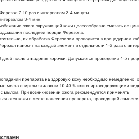
Ферезол 7-10 раз с интервалом 3-4 минуты.
интервалом 3-4 мин.
 избежание ожога окружающей кожи целесообразно смазать ее цин
подсыхания последней порции Ферезола.
тоятельно, их обработка Ферезолом проводится в процедурном ка
резол наносят на каждый элемент в отдельности 1-2 раза с интер
 дней после отпадения корочки. Допускается проведение 4-5 проц
 попадании препарата на здоровую кожу необходимо немедленно, 
енные места спиртом этиловым 10-40 % или спиртосодержащими жид
й с мылом. При возникновении ожога рекомендуется применять
ся отек кожи в месте нанесения препарата, проходящий самостоя
дствами