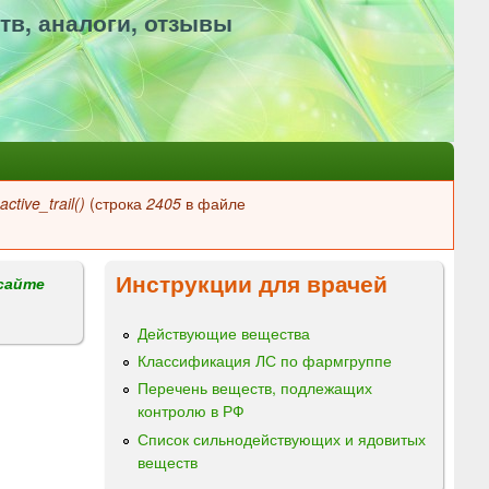
тв, аналоги, отзывы
ctive_trail()
(строка
2405
в файле
Инструкции для врачей
сайте
Действующие вещества
Классификация ЛС по фармгруппе
Перечень веществ, подлежащих
контролю в РФ
Список сильнодействующих и ядовитых
веществ