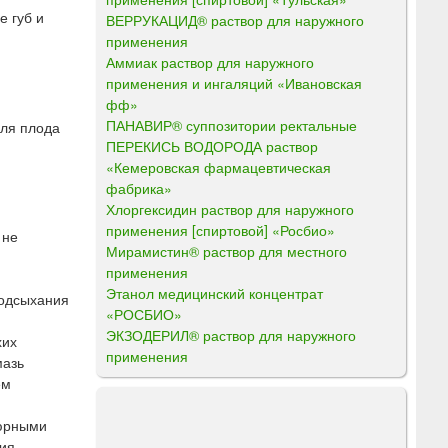
е губ и
ВЕРРУКАЦИД® раствор для наружного
применения
Аммиак раствор для наружного
применения и ингаляций «Ивановская
фф»
ПАНАВИР® суппозитории ректальные
для плода
ПЕРЕКИСЬ ВОДОРОДА раствор
«Кемеровская фармацевтическая
фабрика»
Хлоргексидин раствор для наружного
применения [спиртовой] «Росбио»
 не
Мирамистин® раствор для местного
применения
Этанол медицинский концентрат
подсыхания
«РОСБИО»
ЭКЗОДЕРИЛ® раствор для наружного
хих
применения
мазь
ем
кюрными
ния