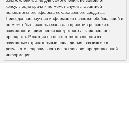
м
консультации врача и не может служить гарантией
а
положительного эффекта лекарственного средства.
Приведенная научная информация является обобщающей и
п
не может быть использована для принятия решения о
о
возможности применения конкретного лекарственного
препарата. Редакция не несет ответственности за
и
возможные отрицательные последствия, возникшие в
с
результате неправильного использования представленной
информации.
к
а