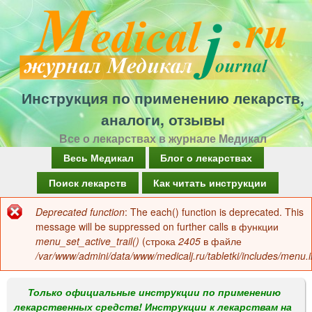
Перейти
к
основному
содержанию
Инструкция по применению лекарств,
аналоги, отзывы
Все о лекарствах в журнале Медикал
Г
Весь Медикал
Блог о лекарствах
л
Поиск лекарств
Как читать инструкции
а
Deprecated function
: The each() function is deprecated. This
Сообщение
в
message will be suppressed on further calls в функции
об
menu_set_active_trail()
(строка
2405
в файле
н
/var/www/admini/data/www/medicalj.ru/tabletki/includes/menu.i
ошибке
о
е
Только официальные инструкции по применению
лекарственных средств! Инструкции к лекарствам на