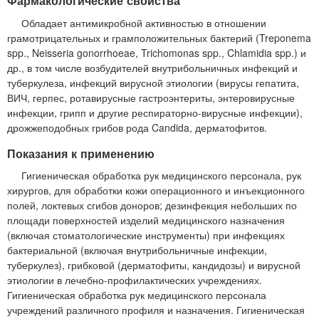
Фармакологические свойства
Обладает антимикробной активностью в отношении
грамотрицательных и грамположительных бактерий (Treponema
spp., Neisseria gonorrhoeae, Trichomonas spp., Chlamidia spp.) и
др., в том числе возбудителей внутрибольничных инфекций и
туберкулеза, инфекций вирусной этиологии (вирусы гепатита,
ВИЧ, герпес, ротавирусные гастроэнтериты, энтеровирусные
инфекции, грипп и другие респираторно-вирусные инфекции),
дрожжеподобных грибов рода Candida, дерматофитов.
Показания к применению
Гигиеническая обработка рук медицинского персонала, рук
хирургов, для обработки кожи операционного и инъекционного
полей, локтевых сгибов доноров; дезинфекция небольших по
площади поверхностей изделий медицинского назначения
(включая стоматологические инструменты) при инфекциях
бактериальной (включая внутрибольничные инфекции,
туберкулез), грибковой (дерматофиты, кандидозы) и вирусной
этиологии в лечебно-профилактических учреждениях.
Гигиеническая обработка рук медицинского персонала
учреждений различного профиля и назначения. Гигиеническая