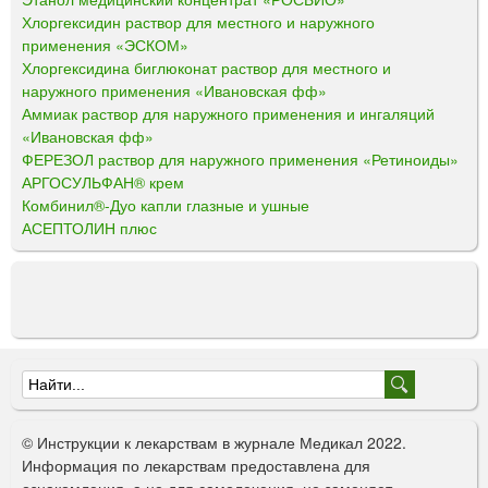
Хлоргексидин раствор для местного и наружного
применения «ЭСКОМ»
Хлоргексидина биглюконат раствор для местного и
наружного применения «Ивановская фф»
Аммиак раствор для наружного применения и ингаляций
«Ивановская фф»
ФЕРЕЗОЛ раствор для наружного применения «Ретиноиды»
АРГОСУЛЬФАН® крем
Комбинил®-Дуо капли глазные и ушные
АСЕПТОЛИН плюс
Ф
о
© Инструкции к лекарствам в журнале Медикал 2022.
р
Информация по лекарствам предоставлена для
ознакомления, а не для самолечения, не заменяет