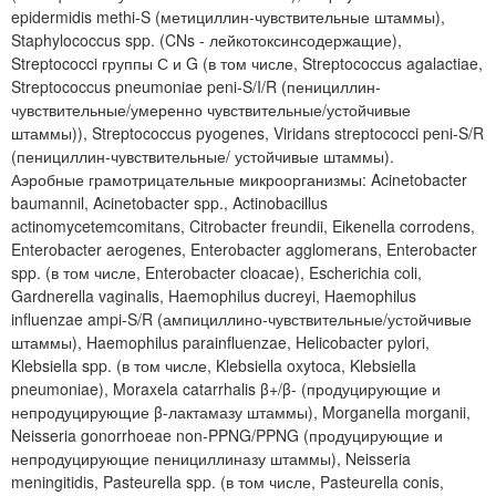
epidermidis methi-S (метициллин-чувствительные штаммы),
Staphylococcus spp. (CNs - лейкотоксинсодержащие),
Streptococci группы С и G (в том числе, Streptococcus agalactiae,
Streptococcus pneumoniae peni-S/I/R (пенициллин-
чувствительные/умеренно чувствительные/устойчивые
штаммы)), Streptococcus pyogenes, Viridans streptococci peni-S/R
(пенициллин-чувствительные/ устойчивые штаммы).
Аэробные грамотрицательные микроорганизмы: Acinetobacter
baumannil, Acinetobacter spp., Actinobacillus
actinomycetemcomitans, Citrobacter freundii, Eikenella corrodens,
Enterobacter aerogenes, Enterobacter agglomerans, Enterobacter
spp. (в том числе, Enterobacter cloacae), Escherichia coli,
Gardnerella vaginalis, Haemophilus ducreyi, Haemophilus
influenzae ampi-S/R (ампициллино-чувствительные/устойчивые
штаммы), Haemophilus parainfluenzae, Helicobacter pylori,
Klebsiella spp. (в том числе, Klebsiella oxytoca, Klebsiella
pneumoniae), Moraxela catarrhalis β+/β- (продуцирующие и
непродуцирующие β-лактамазу штаммы), Morganella morganii,
Neisseria gonorrhoeae non-PPNG/PPNG (продуцирующие и
непродуцирующие пенициллиназу штаммы), Neisseria
meningitidis, Pasteurella spp. (в том числе, Pasteurella conis,