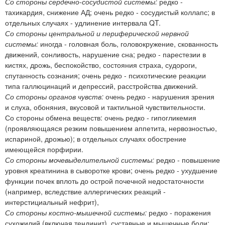
Со стороны сердечно-сосудистой системы:
редко -
тахикардия, снижение АД; очень редко - сосудистый коллапс; в
отдельных случаях - удлинение интервала QT.
Со стороны центральной и периферической нервной
системы:
иногда - головная боль, головокружение, скованность
движений, сонливость, нарушение сна; редко - парестезии в
кистях, дрожь, беспокойство, состояния страха, судороги,
спутанность сознания; очень редко - психотические реакции
типа галлюцинаций и депрессий, расстройства движений.
Со стороны органов чувств:
очень редко - нарушения зрения
и слуха, обоняния, вкусовой и тактильной чувствительности.
Со стороны обмена веществ: очень редко - гипогликемия
(проявляющаяся резким повышением аппетита, нервозностью,
испариной, дрожью); в отдельных случаях обострение
имеющейся порфирии.
Со стороны мочевыделительной системы:
редко - повышение
уровня креатинина в сыворотке крови; очень редко - ухудшение
функции почек вплоть до острой почечной недостаточности
(например, вследствие аллергических реакций -
интерстициальный нефрит),
Со стороны костно-мышечной системы:
редко - поражения
сухожилий (включая тендинит), суставные и мышечные боли;