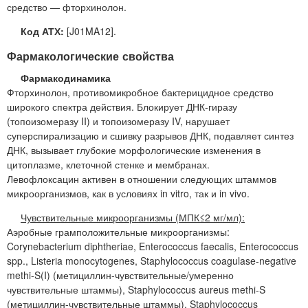
средство — фторхинолон.
Код АТХ:
[J01MA12].
Фармакологические свойства
Фармакодинамика
Фторхинолон, противомикробное бактерицидное средство
широкого спектра действия. Блокирует ДНК-гиразу
(топоизомеразу II) и топоизомеразу IV, нарушает
суперспирализацию и сшивку разрывов ДНК, подавляет синтез
ДНК, вызывает глубокие морфологические изменения в
цитоплазме, клеточной стенке и мембранах.
Левофлоксацин активен в отношении следующих штаммов
микроорганизмов, как в условиях in vitro, так и in vivo.
Чувствительные микроорганизмы (МПК≤2 мг/мл):
Аэробные грамположительные микроорганизмы:
Corynebacterium diphtheriae, Enterococcus faecalis, Enterococcus
spp., Listeria monocytogenes, Staphylococcus coagulase-negative
methi-S(I) (метициллин-чувствительные/умеренно
чувствительные штаммы), Staphylococcus aureus methi-S
(метициллин-чувствительные штаммы), Staphylococcus