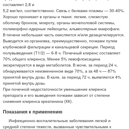
составляет 2,8 и
5,2 мкг/мл, соответственно. Связь с белками плазмы — 30-40%.
Хорошо проникает в органы и ткани: легкие, слизистую
оболочку бронхов, мокроту, органы мочеполовой системы,
полиморфно-ядерные лейкоциты, альвеолярные макрофаги.
В печени небольшая часть окисляется и/или дезацетилируется.
Выводится из организма, преимущественно, почками путем
клубочковой фильтрации и канальцевой секреции. Период
полувыведения (Т1/2) — 6-8 ч. Почечный клиренс составляет
70% общего клиренса. Менее 5% левофлоксацина
экскретируется в виде метаболитов. В моче, за период 24 ч,
обнаруживается неизмененном виде 70%, а за 48 ч — 87%
принятой внутрь дозы. В кале, за период 72 ч, выявляется 4%
принятой внутрь дозы.
При почечной недостаточности уменьшение клиренса
препарата и его выведения почками зависит от степени
снижения клиренса креатинина (КК).
Показания к применению
Инфекционно-воспалительные заболевания легкой и
средней степени тяжести, вызванные чувствительными к