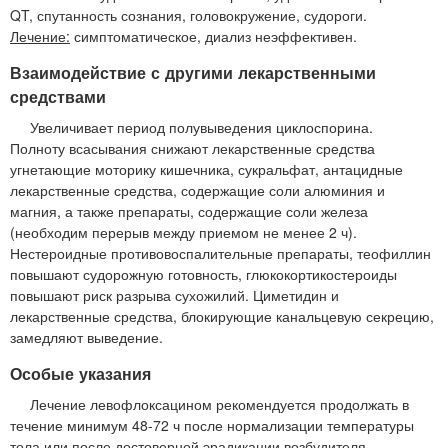
QT, спутанность сознания, головокружение, судороги.
Лечение:
симптоматическое, диализ неэффективен.
Взаимодействие с другими лекарственными
средствами
Увеличивает период полувыведения циклоспорина.
Полноту всасывания снижают лекарственные средства
угнетающие моторику кишечника, сукральфат, антацидные
лекарственные средства, содержащие соли алюминия и
магния, а также препараты, содержащие соли железа
(необходим перерыв между приемом не менее 2 ч).
Нестероидные противовоспалительные препараты, теофиллин
повышают судорожную готовность, глюкокортикостероиды
повышают риск разрыва сухожилий. Циметидин и
лекарственные средства, блокирующие канальцевую секрецию,
замедляют выведение.
Особые указания
Лечение левофлоксацином рекомендуется продолжать в
течение минимум 48-72 ч после нормализации температуры
тела или после достоверной эрадикации возбудителя.