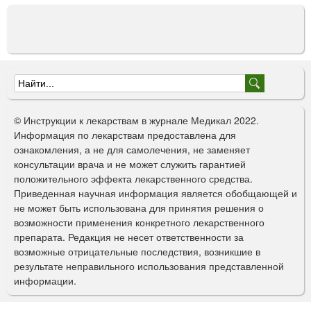
Ф
о
© Инструкции к лекарствам в журнале Медикал 2022.
р
Информация по лекарствам предоставлена для
ознакомления, а не для самолечения, не заменяет
м
консультации врача и не может служить гарантией
а
положительного эффекта лекарственного средства.
Приведенная научная информация является обобщающей и
п
не может быть использована для принятия решения о
о
возможности применения конкретного лекарственного
препарата. Редакция не несет ответственности за
и
возможные отрицательные последствия, возникшие в
с
результате неправильного использования представленной
информации.
к
а