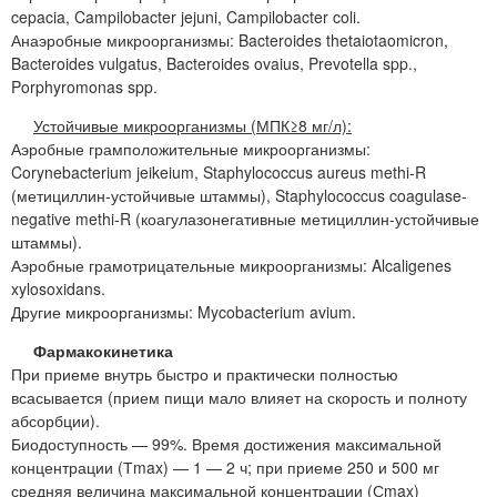
cepacia, Campilobacter jejuni, Campilobacter coli.
Анаэробные микроорганизмы: Bacteroides thetaiotaomicron,
Bacteroides vulgatus, Bacteroides ovaius, Prevotella spp.,
Porphyromonas spp.
Устойчивые микроорганизмы (МПК≥8 мг/л):
Аэробные грамположительные микроорганизмы:
Corynebacterium jeikeium, Staphylococcus aureus methi-R
(метициллин-устойчивые штаммы), Staphylococcus coagulase-
negative methi-R (коагулазонегативные метициллин-устойчивые
штаммы).
Аэробные грамотрицательные микроорганизмы: Alcaligenes
xylosoxidans.
Другие микроорганизмы: Mycobacterium avium.
Фармакокинетика
При приеме внутрь быстро и практически полностью
всасывается (прием пищи мало влияет на скорость и полноту
абсорбции).
Биодоступность — 99%. Время достижения максимальной
концентрации (Тmax) — 1 — 2 ч; при приеме 250 и 500 мг
средняя величина максимальной концентрации (Сmax)