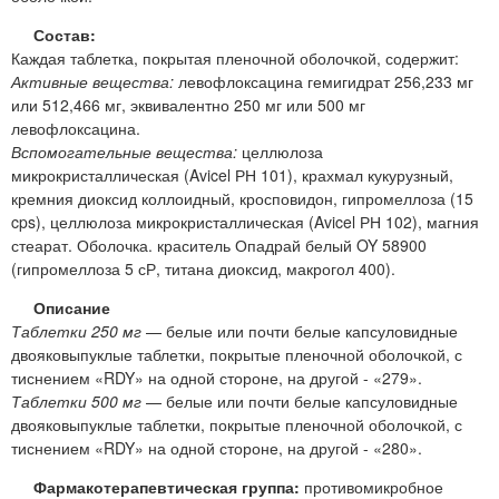
Состав:
Каждая таблетка, покрытая пленочной оболочкой, содержит:
Активные вещества:
левофлоксацина гемигидрат 256,233 мг
или 512,466 мг, эквивалентно 250 мг или 500 мг
левофлоксацина.
Вспомогательные вещества:
целлюлоза
микрокристаллическая (Avicel РН 101), крахмал кукурузный,
кремния диоксид коллоидный, кросповидон, гипромеллоза (15
cps), целлюлоза микрокристаллическая (Avicel РН 102), магния
стеарат. Оболочка. краситель Опадрай белый OY 58900
(гипромеллоза 5 сР, титана диоксид, макрогол 400).
Описание
Таблетки 250 мг
— белые или почти белые капсуловидные
двояковыпуклые таблетки, покрытые пленочной оболочкой, с
тиснением «RDY» на одной стороне, на другой - «279».
Таблетки 500 мг
— белые или почти белые капсуловидные
двояковыпуклые таблетки, покрытые пленочной оболочкой, с
тиснением «RDY» на одной стороне, на другой - «280».
Фармакотерапевтическая группа:
противомикробное