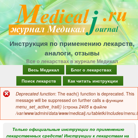
Перейти
к
основному
содержанию
Инструкция по применению лекарств,
аналоги, отзывы
Все о лекарствах в журнале Медикал
Г
Весь Медикал
Блог о лекарствах
л
Поиск лекарств
Как читать инструкции
а
Deprecated function
: The each() function is deprecated. This
Сообщение
в
message will be suppressed on further calls в функции
об
menu_set_active_trail()
(строка
2405
в файле
н
/var/www/admini/data/www/medicalj.ru/tabletki/includes/menu.i
ошибке
о
е
Только официальные инструкции по применению
лекарственных средств! Инструкции к лекарствам на