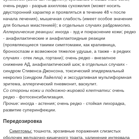
очень редко - разрыв ахиллова сухожилия (может носить
двусторонний характер и проявляться в течение 48 ч после
начала лечения), мышечная слабость (имеет особое значение
для больных миастенией); в отдельных случаях рабдомиолиз.
Аллергические реакции:
иногда - зуд и покраснение кожи; редко
- анафилактические и анафилактоидные реакции
(проявляющиеся такими симптомами, как крапивница,
бронхоспазм и возможное тяжелое удушье, а также - в редких
случаях - отек лица, гортани); очень редко - внезапное
снижение АД, анафилактический шок; в отдельных случаях -
синдром Стивенса-Джонсона, токсический эпидермальный
некролиз (синдром Лайелла) и экссудативная мультиформная
эритема, аллергический пневмонит, васкулит.
Со стороны кожи и подкожно-жировой клетчатки:
очень
редко - фотосенсибилизация.
Прочие:
иногда - астения; очень редко - стойкая лихорадка,
развитие суперинфекции.
Передозировка
Симптомы:
тошнота, эрозивные поражения слизистых
оболочек желудочно-кишечного тракта, удлинение интервала