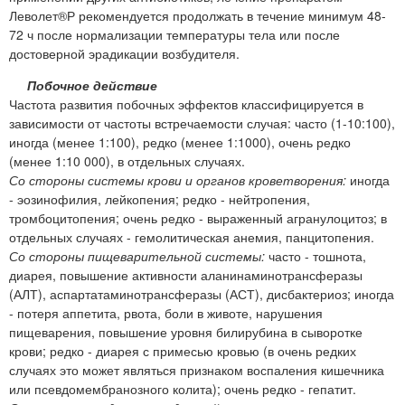
Леволет®Р рекомендуется продолжать в течение минимум 48-
72 ч после нормализации температуры тела или после
достоверной эрадикации возбудителя.
Побочное действие
Частота развития побочных эффектов классифицируется в
зависимости от частоты встречаемости случая: часто (1-10:100),
иногда (менее 1:100), редко (менее 1:1000), очень редко
(менее 1:10 000), в отдельных случаях.
Со стороны системы крови и органов кроветворения:
иногда
- эозинофилия, лейкопения; редко - нейтропения,
тромбоцитопения; очень редко - выраженный агранулоцитоз; в
отдельных случаях - гемолитическая анемия, панцитопения.
Со стороны пищеварительной системы:
часто - тошнота,
диарея, повышение активности аланинаминотрансферазы
(АЛТ), аспартатаминотрансферазы (АСТ), дисбактериоз; иногда
- потеря аппетита, рвота, боли в животе, нарушения
пищеварения, повышение уровня билирубина в сыворотке
крови; редко - диарея с примесью кровью (в очень редких
случаях это может являться признаком воспаления кишечника
или псевдомембранозного колита); очень редко - гепатит.