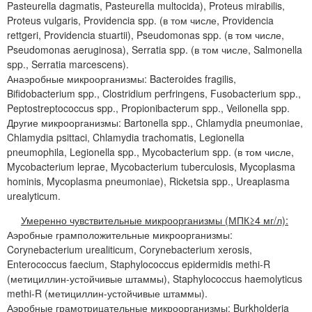
Pasteurella dagmatis, Pasteurella multocida), Proteus mirabilis,
Proteus vulgaris, Providencia spp. (в том числе, Providencia
rettgeri, Providencia stuartii), Pseudomonas spp. (в том числе,
Pseudomonas aeruginosa), Serratia spp. (в том числе, Salmonella
spp., Serratia marcescens).
Анаэробные микроорганизмы: Bacteroides fragilis,
Bifidobacterium spp., Clostridium perfringens, Fusobacterium spp.,
Peptostreptococcus spp., Propionibacterum spp., Veilonella spp.
Другие микроорганизмы: Bartonella spp., Chlamydia pneumoniae,
Chlamydia psittaci, Chlamydia trachomatis, Legionella
pneumophila, Legionella spp., Mycobacterium spp. (в том числе,
Mycobacterium leprae, Mycobacterium tuberculosis, Mycoplasma
hominis, Mycoplasma pneumoniae), Ricketsia spp., Ureaplasma
urealyticum.
Умеренно чувствительные микроорганизмы (МПК≥4 мг/л):
Аэробные грамположительные микроорганизмы:
Corynebacterium urealiticum, Corynebacterium xerosis,
Enterococcus faecium, Staphylococcus epidermidis methi-R
(метициллин-устойчивые штаммы), Staphylococcus haemolyticus
methi-R (метициллин-устойчивые штаммы).
Аэробные грамотрицательные микроорганизмы: Burkholderia