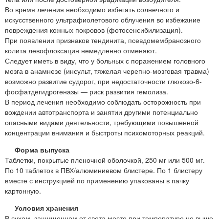
Во время лечения необходимо избегать солнечного и
искусственного ультрафиолетового облучения во избежание
повреждения кожных покровов (фотосенсибилизация).
При появлении признаков тендинита, псевдомембранозного
колита левофлоксацин немедленно отменяют.
Следует иметь в виду, что у больных с поражением головного
мозга в анамнезе (инсульт, тяжелая черепно-мозговая травма)
возможно развитие судорог, при недостаточности глюкозо-6-
фосфатдегидрогеназы — риск развития гемолиза.
В период лечения необходимо соблюдать осторожность при
вождении автотранспорта и занятии другими потенциально
опасными видами деятельности, требующими повышенной
концентрации внимания и быстроты психомоторных реакций.
Форма выпуска
Таблетки, покрытые пленочной оболочкой, 250 мг или 500 мг.
По 10 таблеток в ПВХ/алюминиевом блистере. По 1 блистеру
вместе с инструкцией по применению упакованы в пачку
картонную.
Условия хранения
В сухом, защищенном от света месте при температуре не выше