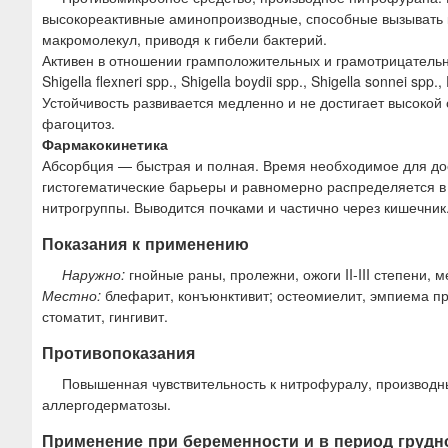
высокореактивные аминопроизводные, способные вызывать к
макромолекул, приводя к гибели бактерий.
Активен в отношении грамположительных и грамотрицательных б
Shigella flexneri spp., Shigella boydii spp., Shigella sonnei spp.,
Устойчивость развивается медленно и не достигает высокой
фагоцитоз.
Фармакокинетика
Абсорбция — быстрая и полная. Время необходимое для дос
гистогематические барьеры и равномерно распределяется в
нитрогруппы. Выводится почками и частично через кишечник
Показания к применению
Наружно:
гнойные раны, пролежни, ожоги II-III степени, 
Местно:
блефарит, конъюнктивит; остеомиелит, эмпиема пр
стоматит, гингивит.
Противопоказания
Повышенная чувствительность к нитрофуралу, производн
аллергодерматозы.
Применение при беременности и в период грудн