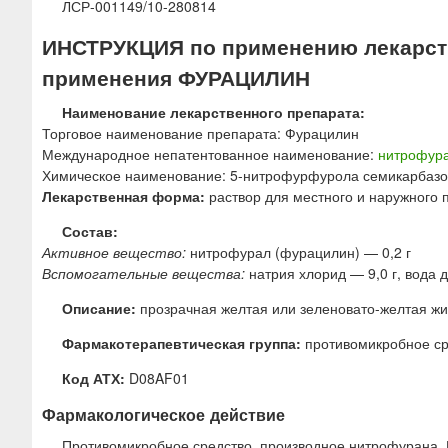
ЛСР-001149/10-280814
ю
ИНСТРУКЦИЯ по применению лекарств
применения ФУРАЦИЛИН
Наименование лекарственного препарата:
Торговое наименование препарата: Фурацилин
Международное непатентованное наименование:
нитрофур
Химическое наименование: 5-нитрофурфурола семикарбаз
Лекарственная форма:
раствор для местного и наружного
Состав:
Активное вещество:
нитрофурал (фурацилин) — 0,2 г
Вспомогательные вещества:
натрия хлорид — 9,0 г, вода 
Описание:
прозрачная желтая или зеленовато-желтая жи
Фармакотерапевтическая группа:
противомикробное с
Код АТХ:
D08AF01
Фармакологическое действие
Противомикробное средство, производное нитрофурана. 