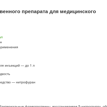
енного препарата для медицинского
ал
он
 применения
для инъекций — до 1 л
дкость
редство — нитрофуран
Бактериальные флавопротеины, восстанавливая 5-нитрогруппу, об