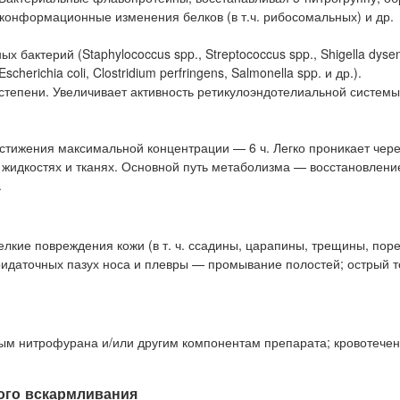
онформационные изменения белков (в т.ч. рибосомальных) и др.
актерий (Staphylococcus spp., Streptococcus spp., Shigella dysent
 Escherichia coli, Clostridium perfringens, Salmonella spp. и др.).
 степени. Увеличивает активность ретикулоэндотелиальной системы
тижения максимальной концентрации — 6 ч. Легко проникает чере
 жидкостях и тканях. Основной путь метаболизма — восстановлени
.
мелкие повреждения кожи (в т. ч. ссадины, царапины, трещины, поре
идаточных пазух носа и плевры — промывание полостей; острый т
ым нитрофурана и/или другим компонентам препарата; кровотечен
ого вскармливания