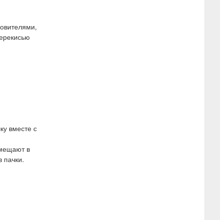
новителями,
перекисью
ку вместе с
омещают в
 пачки.