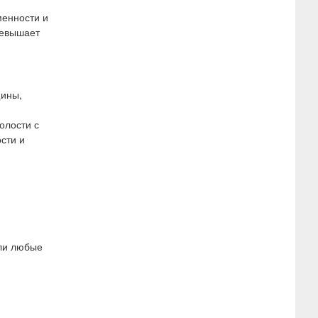
менности и
ревышает
щины,
олости с
сти и
или любые