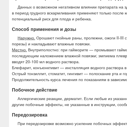
Данных о возможном негативном влиянии препарата на з
в период грудного вскармливания применяют только после 
потенциальный риск для плода и ребенка.
Способ применения и дозы
Наружно.
Орошают гнойные раны, пролежни, ожоги II-III 
порезы) и накладывают влажные повязки.
Местно.
Внутриполостно: при гайморите — промывают гаймо
последующим наложением влажной повязки; эмпиема плевр
вводят 20-100 мл водного раствора.
Блефарит, конъюнктивит — инсталляция водного раствора 
Острый тонзиллит, стоматит, гингивит — полоскание рта и го
Продолжительность курса лечения по показаниям в зависимо
Побочное действие
Аллергические реакции, дерматит. Если любые из указан
другие побочные эффекты, не указанные в инструкции, сооб
Передозировка
При передозировке возможно усиление побочных эффекто