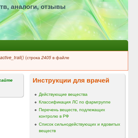
тв, аналоги, отзывы
ctive_trail()
(строка
2405
в файле
Инструкции для врачей
сайте
Действующие вещества
Классификация ЛС по фармгруппе
Перечень веществ, подлежащих
контролю в РФ
Список сильнодействующих и ядовитых
веществ