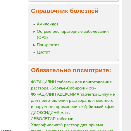
Справочник болезней
Амилоидоз
Острые респираторные заболевания
(ОРЗ)
Панкреатит
Цистит
Обязательно посмотрите:
ФУРАЦИЛИН таблетки для приготовления
раствора «Усолье-Сибирский х/з»
ФУРАЦИЛИН АВЕКСИМА таблетки шипучие
для приготовления раствора для местного
и наружного применения «Ирбитский хфз»
ДИОКСИДИН® мазь
ЛЕВОЛЕТ®Р таблетки
Хлорофиллипт® раствор для приема
разуют
внутрь, местного и наружного применения