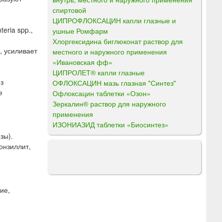
спиртовой
ЦИПРОФЛОКСАЦИН капли глазные и
eria spp.,
ушные Ромфарм
Хлоргексидина биглюконат раствор для
, усиливает
местного и наружного применения
«Ивановская фф»
ЦИПРОЛЕТ® капли глазные
з
ОФЛОКСАЦИН мазь глазная "Синтез"
е
Офлоксацин таблетки «Озон»
Зеркалин® раствор для наружного
применения
ИЗОНИАЗИД таблетки «Биосинтез»
зы).
онзиллит,
ие,