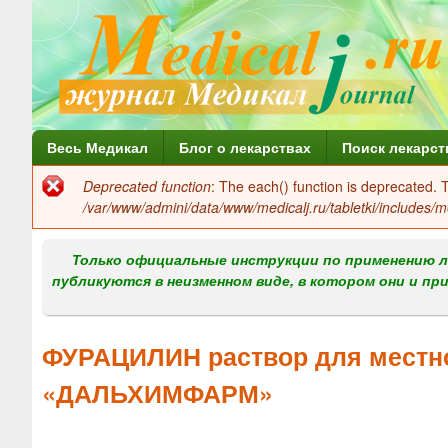
Г
Весь Медикал
Блог о лекарствах
Поиск лекарст
л
Deprecated function
: The each() function is deprecated.
Сообщение
а
/var/www/admini/data/www/medicalj.ru/tabletki/includes/m
об
в
ошибке
Только официальные инструкции по применению л
н
публикуются в неизменном виде, в котором они и пр
о
е
ФУРАЦИЛИН раствор для местно
м
«ДАЛЬХИМФАРМ»
е
н