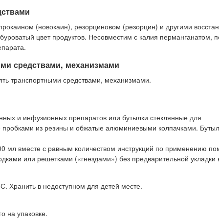
дствами
рокаином (новокаин), резорциновом (резорцин) и другими восста
и буроватый цвет продуктов. Несовместим с калия перманганатом, 
епарата.
ыми средствами, механизмами
ять транспортными средствами, механизмами.
онных и инфузионных препаратов или бутылки стеклянные для
 пробками из резины и обжатые алюминиевыми колпачками. Бутыл
 400 мл вместе с равным количеством инструкций по применению п
одками или решетками («гнездами») без предварительной укладки в
С. Хранить в недоступном для детей месте.
го на упаковке.