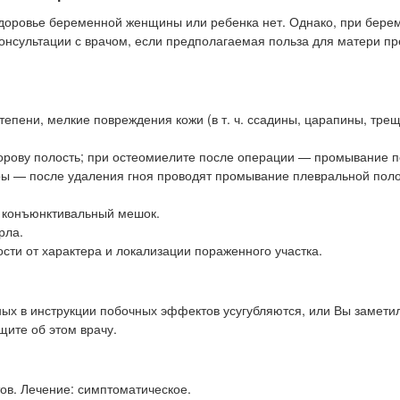
доровье беременной женщины или ребенка нет. Однако, при бере
консультации с врачом, если предполагаемая польза для матери п
степени, мелкие повреждения кожи (в т. ч. ссадины, царапины, тре
рову полость; при остеомиелите после операции — промывание п
ы — после удаления гноя проводят промывание плевральной поло
в конъюнктивальный мешок.
рла.
сти от характера и локализации пораженного участка.
ных в инструкции побочных эффектов усугубляются, или Вы замет
щите об этом врачу.
в. Лечение: симптоматическое.