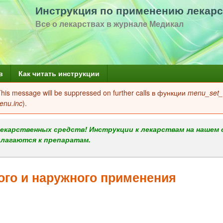
Перейти
Инструкция по применению лекарс
к
Все о лекарствах в журнале Медикал
основному
содержанию
в
Как читать инструкции
 This message will be suppressed on further calls в функции
menu_set_a
enu.inc
).
екарственных средств! Инструкции к лекарствам на нашем 
илагаются к препаратам.
го и наружного применения