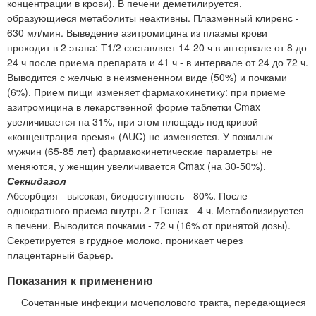
концентрации в крови). В печени деметилируется,
образующиеся метаболиты неактивны. Плазменный клиренс -
630 мл/мин. Выведение азитромицина из плазмы крови
проходит в 2 этапа: Т1/2 составляет 14-20 ч в интервале от 8 до
24 ч после приема препарата и 41 ч - в интервале от 24 до 72 ч.
Выводится с желчью в неизмененном виде (50%) и почками
(6%). Прием пищи изменяет фармакокинетику: при приеме
азитромицина в лекарственной форме таблетки Cmax
увеличивается на 31%, при этом площадь под кривой
«концентрация-время» (AUC) не изменяется. У пожилых
мужчин (65-85 лет) фармакокинетические параметры не
меняются, у женщин увеличивается Cmax (на 30-50%).
Секнидазол
Абсорбция - высокая, биодоступность - 80%. После
однократного приема внутрь 2 г Tcmax - 4 ч. Метаболизируется
в печени. Выводится почками - 72 ч (16% от принятой дозы).
Секретируется в грудное молоко, проникает через
плацентарный барьер.
Показания к применению
Сочетанные инфекции мочеполового тракта, передающиеся