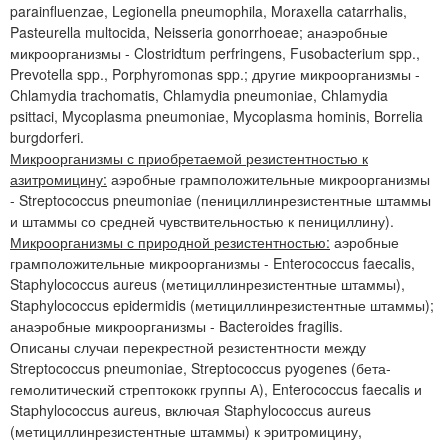
parainfluenzae, Legionella pneumophila, Moraxella catarrhalis,
Pasteurella multocida, Neisseria gonorrhoeae; анаэробные
микроорганизмы - Clostridtum perfringens, Fusobacterium spp.,
Prevotella spp., Porphyromonas spp.; другие микроорганизмы -
Chlamydia trachomatis, Chlamydia pneumoniae, Chlamydia
psittaci, Mycoplasma pneumoniae, Mycoplasma hominis, Borrelia
burgdorferi.
Микроорганизмы с приобретаемой резистентностью к
азитромицину:
аэробные грамположительные микроорганизмы
- Streptococcus pneumoniae (пенициллинрезистентные штаммы
и штаммы со средней чувствительностью к пенициллину).
Микроорганизмы с природной резистентностью:
аэробные
грамположительные микроорганизмы - Enterococcus faecalis,
Staphylococcus aureus (метициллинрезистентные штаммы),
Staphylococcus epidermidis (метициллинрезистентные штаммы);
анаэробные микроорганизмы - Bacteroides fragilis.
Описаны случаи перекрестной резистентности между
Streptococcus pneumoniae, Streptococcus pyogenes (бета-
гемолитический стрептококк группы А), Enterococcus faecalis и
Staphylococcus aureus, включая Staphylococcus aureus
(метициллинрезистентные штаммы) к эритромицину,