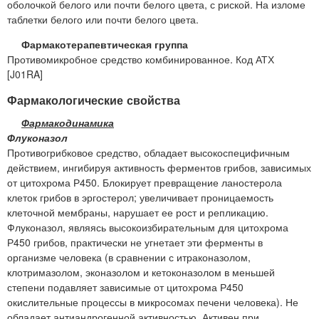
оболочкой белого или почти белого цвета, с риской. На изломе
таблетки белого или почти белого цвета.
Фармакотерапевтическая группа
Противомикробное средство комбинированное. Код АТХ
[J01RA]
Фармакологические свойства
Фармакодинамика
Флуконазол
Противогрибковое средство, обладает высокоспецифичным
действием, ингибируя активность ферментов грибов, зависимых
от цитохрома Р450. Блокирует превращение ланостерола
клеток грибов в эргостерол; увеличивает проницаемость
клеточной мембраны, нарушает ее рост и репликацию.
Флуконазол, являясь высокоизбирательным для цитохрома
Р450 грибов, практически не угнетает эти ферменты в
организме человека (в сравнении с итраконазолом,
клотримазолом, эконазолом и кетоконазолом в меньшей
степени подавляет зависимые от цитохрома Р450
окислительные процессы в микросомах печени человека). Не
обладает антиандрогенной активностью. Активен при