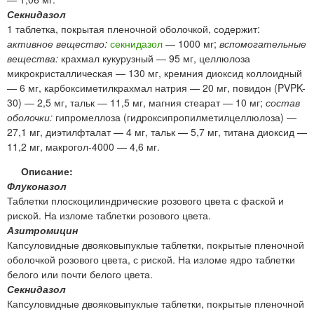
Секнидазол
1 таблетка, покрытая пленочной оболочкой, содержит:
активное вещество:
секнидазол
— 1000 мг;
вспомогательные
вещества:
крахмал кукурузный — 95 мг, целлюлоза
микрокристаллическая — 130 мг, кремния диоксид коллоидный
— 6 мг, карбоксиметилкрахмал натрия — 20 мг, повидон (PVPK-
30) — 2,5 мг, тальк — 11,5 мг, магния стеарат — 10 мг;
состав
оболочки:
гипромеллоза (гидроксипропилметилцеллюлоза) —
27,1 мг, диэтилфталат — 4 мг, тальк — 5,7 мг, титана диоксид —
11,2 мг, макрогол-4000 — 4,6 мг.
Описание:
Флуконазол
Таблетки плоскоцилиндрические розового цвета с фаской и
риской. На изломе таблетки розового цвета.
Азитромицин
Капсуловидные двояковыпуклые таблетки, покрытые пленочной
оболочкой розового цвета, с риской. На изломе ядро таблетки
белого или почти белого цвета.
Секнидазол
Капсуловидные двояковыпуклые таблетки, покрытые пленочной