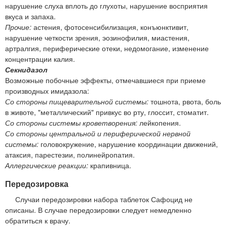
нарушение слуха вплоть до глухоты, нарушение восприятия
вкуса и запаха.
Прочие:
астения, фотосенсибилизация, конъюнктивит,
нарушение четкости зрения, эозинофилия, миастения,
артралгия, периферические отеки, недомогание, изменение
концентрации калия.
Секнидазол
Возможные побочные эффекты, отмечавшиеся при приеме
производных имидазола:
Со стороны пищеварительной системы:
тошнота, рвота, боль
в животе, "металлический" привкус во рту, глоссит, стоматит.
Со стороны системы кроветворения:
лейкопения.
Со стороны центральной и периферической нервной
системы:
головокружение, нарушение координации движений,
атаксия, парестезии, полинейропатия.
Аллергические реакции:
крапивница.
Передозировка
Случаи передозировки набора таблеток Сафоцид не
описаны. В случае передозировки следует немедленно
обратиться к врачу.