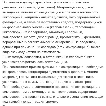
Эрготамин и дигидроэрготамин: усиление токсического
действия (вазоспазм, дизестезия). Макролиды замедляют
выведение, повышают концентрацию в плазме и токсичность
циклосерина, непрямых антикоагулянтов, метилпреднизолона,
фелодипина, а также лекарственных средств, подвергающихся
микросомальному окислению (карбамазепин, терфенадин,
циклоспорин, гексобарбитал, алкалоиды спорыньи,
вальпроевая кислота, дизопирамид, бромокриптин, фенитоин,
пероральные гипогликемические лекарственные средства),
однако при применении азалидов (в т.ч. азитромицина) такого
вида взаимодействия не отмечалось.
Линкозамиды ослабляют, а тетрациклин и хлорамфеникол
усиливают эффективность азитромицина.
При совместном приеме дигоксина и азитромицина необходимо
контролировать концентрацию дигоксина в крови, т.к. многие
макролиды повышают всасывание дигоксина в кишечнике,
увеличивая тем самым его концентрацию в плазме крови.
При необходимости совместного применения азитромицина с
циклоспорином рекомендуется контролировать содержание
циклоспорина в крови из-за значительного увеличения площади
под кривой «концентрация-время».