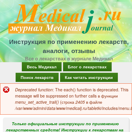
Перейти
к
основному
содержанию
Инструкция по применению лекарств,
аналоги, отзывы
Все о лекарствах в журнале Медикал
Г
Весь Медикал
Блог о лекарствах
л
Поиск лекарств
Как читать инструкции
а
Deprecated function
: The each() function is deprecated. This
Сообщение
в
message will be suppressed on further calls в функции
об
menu_set_active_trail()
(строка
2405
в файле
н
/var/www/admini/data/www/medicalj.ru/tabletki/includes/menu.i
ошибке
о
е
Только официальные инструкции по применению
лекарственных средств! Инструкции к лекарствам на