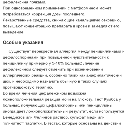
цефалексина почками.
При одновременном применении с метформином может
потребоваться коррекция дозы последнего.
Лекарственные средства, снижающие канальцевую секрецию,
повышают концентрацию препарата в крови и замедляют его
выведение.
Особые указания
Существует перекрестная аллергия между пенициллинами и
цефалоспоринами при повышенной чувствительности к
пенициллину примерно у 5-10% больных: Лечение
цефалексином следует отменить при возникновении
аллергических реакций, особенно таких как анафилактический
шок, и необходимо назначить обычную в таких случаях
противошоковую терапию.
Во время лечения цефалексином возможна
ложноположительная реакция мочи на глюкозу. Тест Кумбса у
больных, получающих цефалоспорины или пенициллины
иногда дает ложноположительный результат, если используется
Бенедиктов или Фелингов раствор, сульфат меди или
"клинитест" таблетки. В тестах, которые основаны на действии