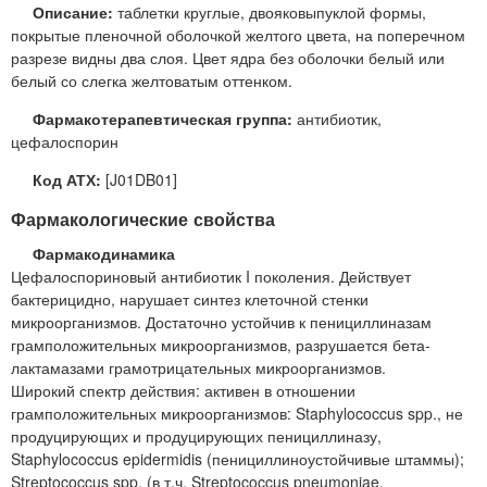
Описание:
таблетки круглые, двояковыпуклой формы,
покрытые пленочной оболочкой желтого цвета, на поперечном
разрезе видны два слоя. Цвет ядра без оболочки белый или
белый со слегка желтоватым оттенком.
Фармакотерапевтическая группа:
антибиотик,
цефалоспорин
Код АТХ:
[J01DB01]
Фармакологические свойства
Фармакодинамика
Цефалоспориновый антибиотик I поколения. Действует
бактерицидно, нарушает синтез клеточной стенки
микроорганизмов. Достаточно устойчив к пенициллиназам
грамположительных микроорганизмов, разрушается бета-
лактамазами грамотрицательных микроорганизмов.
Широкий спектр действия: активен в отношении
грамположительных микроорганизмов: Staphylococcus spp., не
продуцирующих и продуцирующих пенициллиназу,
Staphylococcus epidermidis (пенициллиноустойчивые штаммы);
Streptococcus spp. (в т.ч. Streptococcus pneumoniae,