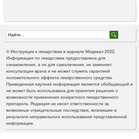
Ф
о
© Инструкции к лекарствам в журнале Медикал 2022.
р
Информация по лекарствам предоставлена для
ознакомления, а не для самолечения, не заменяет
м
консультации врача и не может служить гарантией
а
положительного эффекта лекарственного средства.
Приведенная научная информация является обобщающей и
п
не может быть использована для принятия решения о
о
возможности применения конкретного лекарственного
препарата. Редакция не несет ответственности за
и
возможные отрицательные последствия, возникшие в
с
результате неправильного использования представленной
информации.
к
а