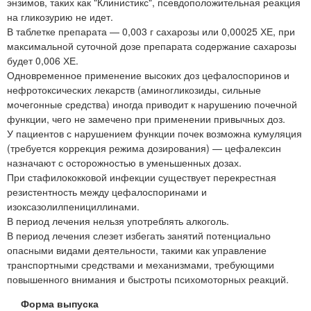
энзимов, таких как "Клинистикс", псевдоположительная реакция
на гликозурию не идет.
В таблетке препарата — 0,003 г сахарозы или 0,00025 ХЕ, при
максимальной суточной дозе препарата содержание сахарозы
будет 0,006 ХЕ.
Одновременное применение высоких доз цефалоспоринов и
нефротоксических лекарств (аминогликозиды, сильные
мочегонные средства) иногда приводит к нарушению почечной
функции, чего не замечено при применении привычных доз.
У пациентов с нарушением функции почек возможна кумуляция
(требуется коррекция режима дозирования) — цефалексин
назначают с осторожностью в уменьшенных дозах.
При стафилококковой инфекции существует перекрестная
резистентность между цефалоспоринами и
изоксазолилпенициллинами.
В период лечения нельзя употреблять алкоголь.
В период лечения слезет избегать занятий потенциально
опасными видами деятельности, такими как управление
транспортными средствами и механизмами, требующими
повышенного внимания и быстроты психомоторных реакций.
Форма выпуска