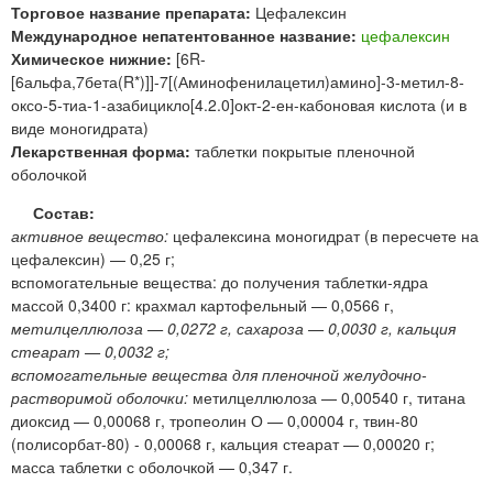
Торговое название препарата:
Цефалексин
Международное непатентованное название:
цефалексин
Химическое нижние:
[6R-
[6альфа,7бета(R*)]]-7[(Аминофенилацетил)амино]-3-метил-8-
оксо-5-тиа-1-азабицикло[4.2.0]окт-2-ен-кабоновая кислота (и в
виде моногидрата)
Лекарственная форма:
таблетки покрытые пленочной
оболочкой
Состав:
активное вещество:
цефалексина моногидрат (в пересчете на
цефалексин) — 0,25 г;
вспомогательные вещества: до получения таблетки-ядра
массой 0,3400 г: крахмал картофельный — 0,0566 г,
метилцеллюлоза — 0,0272 г, сахароза — 0,0030 г, кальция
стеарат — 0,0032 г;
вспомогательные вещества для пленочной желудочно-
растворимой оболочки:
метилцеллюлоза — 0,00540 г, титана
диоксид — 0,00068 г, тропеолин О — 0,00004 г, твин-80
(полисорбат-80) - 0,00068 г, кальция стеарат — 0,00020 г;
масса таблетки с оболочкой — 0,347 г.