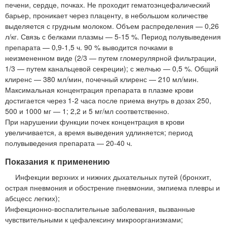
печени, сердце, почках. Не проходит гематоэнцефалический
барьер, проникает через плаценту, в небольшом количестве
выделяется с грудным молоком. Объем распределения — 0,26
л/кг. Связь с белками плазмы — 5-15 %. Период полувыведения
препарата — 0,9-1,5 ч. 90 % выводится почками в
неизмененном виде (2/3 — путем гломерулярной фильтрации,
1/3 — путем канальцевой секреции); с желчью — 0,5 %. Общий
клиренс — 380 мл/мин, почечный клиренс — 210 мл/мин.
Максимальная концентрация препарата в плазме крови
достигается через 1-2 часа после приема внутрь в дозах 250,
500 и 1000 мг — 1; 2,2 и 5 мг/мл соответственно.
При нарушении функции почек концентрация в крови
увеличивается, а время выведения удлиняется; период
полувыведения препарата — 20-40 ч.
Показания к применению
Инфекции верхних и нижних дыхательных путей (бронхит,
острая пневмония и обострение пневмонии, эмпиема плевры и
абсцесс легких);
Инфекционно-воспалительные заболевания, вызванные
чувствительными к цефалексину микроорганизмами;