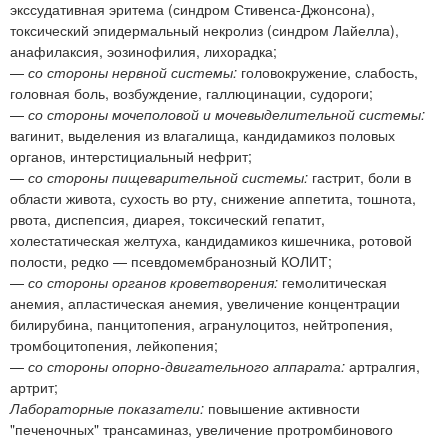
экссудативная эритема (синдром Стивенса-Джонсона),
токсический эпидермальный некролиз (синдром Лайелла),
анафилаксия, эозинофилия, лихорадка;
—
со стороны нервной системы:
головокружение, слабость,
головная боль, возбуждение, галлюцинации, судороги;
—
со стороны мочеполовой и мочевыделительной системы:
вагинит, выделения из влагалища, кандидамикоз половых
органов, интерстициальный нефрит;
—
со стороны пищеварительной системы:
гастрит, боли в
области живота, сухость во рту, снижение аппетита, тошнота,
рвота, диспепсия, диарея, токсический гепатит,
холестатическая желтуха, кандидамикоз кишечника, ротовой
полости, редко — псевдомембранозный КОЛИТ;
—
со стороны органов кроветворения:
гемолитическая
анемия, апластическая анемия, увеличение концентрации
билирубина, панцитопения, агранулоцитоз, нейтропения,
тромбоцитопения, лейкопения;
—
со стороны опорно-двигательного аппарата:
артралгия,
артрит;
Лабораторные показатели:
повышение активности
"печеночных" трансаминаз, увеличение протромбинового