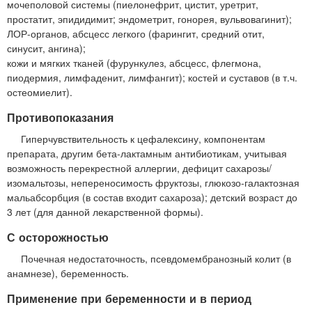
мочеполовой системы (пиелонефрит, цистит, уретрит,
простатит, эпидидимит; эндометрит, гонорея, вульвовагинит);
ЛОР-органов, абсцесс легкого (фарингит, средний отит,
синусит, ангина);
кожи и мягких тканей (фурункулез, абсцесс, флегмона,
пиодермия, лимфаденит, лимфангит); костей и суставов (в т.ч.
остеомиелит).
Противопоказания
Гиперчувствительность к цефалексину, компонентам
препарата, другим бета-лактамным антибиотикам, учитывая
возможность перекрестной аллергии, дефицит сахарозы/
изомальтозы, непереносимость фруктозы, глюкозо-галактозная
мальабсорбция (в состав входит сахароза); детский возраст до
3 лет (для данной лекарственной формы).
С осторожностью
Почечная недостаточность, псевдомембранозный колит (в
анамнезе), беременность.
Применение при беременности и в период