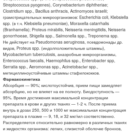
Streptococcus pyogenes), Corynebacterium diphtheriae;
Clostridium spp., Bacillus anthracis, Actinomyces israelii;
грамотрицательных микроорганизмов: Escherichia coli, Klebsiella
spp. (в т.ч. Klebsiella pneumoniae), Moraxella catarrhalis
(Branhamella); Proteus mirabilis, Neisseria meningitidis, Neisseria
gonorrhoeae, Shigella spp., Salmonella spp., Treponema spp.
Не действует на Pseudomonas aeruginosa, псевдомонады др.
видов, Proteus spp. (индолположительные штаммы),
Mycobacterium tuberculosis, анаэробные микроорганизмы,
Enterococcus faecalis, Haemophilus spp., Enterobacter spp,
Serratia spp., Aeromonas spp., Acinetobaсtеr spp.,
метициллиноустойчивые штаммы стафилококков.
Фармакокинетика
Абсорбция — 90%; кислотоустойчив, прием пищи замедляет
абсорбцию, но не влияет на ее полноту. Биодоступность —
95%. Время достижения максимальной концентрации
препарата в крови и других тканях — 1-2 ч. После приема
внутрь в дозах 250, 500 и 1000 мг максимальная концентрация
препарата в плазме — 9, 18, и 32 мкг/мл соответственно.
Распределяется относительно равномерно в различных тканях
и жидкостях организма: легких, слизистой оболочке бронхов,