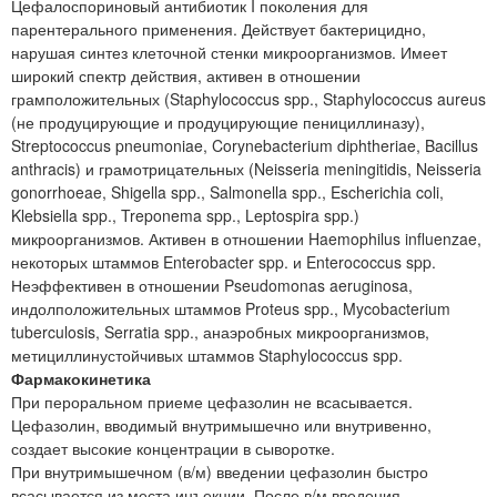
Цефалоспориновый антибиотик I поколения для
парентерального применения. Действует бактерицидно,
нарушая синтез клеточной стенки микроорганизмов. Имеет
широкий спектр действия, активен в отношении
грамположительных (Staphylococcus spp., Staphylococcus aureus
(не продуцирующие и продуцирующие пенициллиназу),
Streptococcus pneumoniae, Corynebacterium diphtheriae, Bacillus
anthracis) и грамотрицательных (Neisseria meningitidis, Neisseria
gonorrhoeae, Shigella spp., Salmonella spp., Escherichia coli,
Klebsiella spp., Treponema spp., Leptospira spp.)
микроорганизмов. Активен в отношении Haemophilus influenzae,
некоторых штаммов Enterobacter spp. и Enterococcus spp.
Неэффективен в отношении Pseudomonas aeruginosa,
индолположительных штаммов Proteus spp., Mycobacterium
tuberculosis, Serratia spp., анаэробных микроорганизмов,
метициллинустойчивых штаммов Staphylococcus spp.
Фармакокинетика
При пероральном приеме цефазолин не всасывается.
Цефазолин, вводимый внутримышечно или внутривенно,
создает высокие концентрации в сыворотке.
При внутримышечном (в/м) введении цефазолин быстро
всасывается из места инъекции. После в/м введения