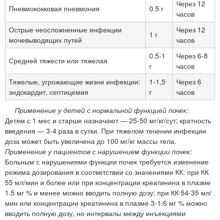
Через 12
Пневмококковая пневмония
0.5 г
часов
Острые неосложненные инфекции
Через 12
1 г
мочевыводящих путей
часов
0.5-1
Через 6-8
Средней тяжести или тяжелая
г
часов
Тяжелые, угрожающие жизни инфекции:
1-1,5
Через 6
эндокардит, септицемия
г
часов
Применение у детей с нормальной функцией почек:
Детям с 1 мес и старше назначают — 25-50 мг/кг/сут; кратность
введения — 3-4 раза в сутки. При тяжелом течении инфекции
доза может быть увеличена до 100 мг/кг массы тела.
Применение у пациентов с нарушением функции почек:
Больным с нарушениями функции почек требуется изменение
режима дозирования в соответствии со значениями КК: при КК
55 мл/мин и более или при концентрации креатинина в плазме
1.5 мг % и менее можно вводить полную дозу; при КК 54-35 мл/
мин или концентрации креатинина в плазме 3-1.6 мг % можно
вводить полную дозу, но интервалы между инъекциями