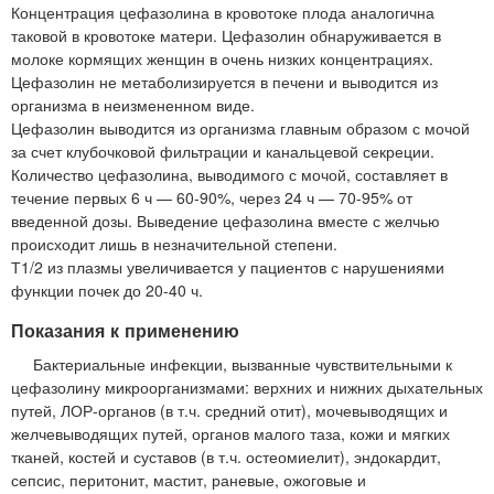
Концентрация цефазолина в кровотоке плода аналогична
таковой в кровотоке матери. Цефазолин обнаруживается в
молоке кормящих женщин в очень низких концентрациях.
Цефазолин не метаболизируется в печени и выводится из
организма в неизмененном виде.
Цефазолин выводится из организма главным образом с мочой
за счет клубочковой фильтрации и канальцевой секреции.
Количество цефазолина, выводимого с мочой, составляет в
течение первых 6 ч — 60-90%, через 24 ч — 70-95% от
введенной дозы. Выведение цефазолина вместе с желчью
происходит лишь в незначительной степени.
Т1/2 из плазмы увеличивается у пациентов с нарушениями
функции почек до 20-40 ч.
Показания к применению
Бактериальные инфекции, вызванные чувствительными к
цефазолину микроорганизмами: верхних и нижних дыхательных
путей, ЛОР-органов (в т.ч. средний отит), мочевыводящих и
желчевыводящих путей, органов малого таза, кожи и мягких
тканей, костей и суставов (в т.ч. остеомиелит), эндокардит,
сепсис, перитонит, мастит, раневые, ожоговые и