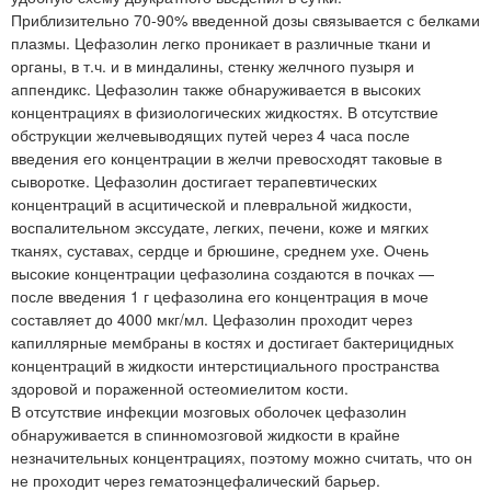
Приблизительно 70-90% введенной дозы связывается с белками
плазмы. Цефазолин легко проникает в различные ткани и
органы, в т.ч. и в миндалины, стенку желчного пузыря и
аппендикс. Цефазолин также обнаруживается в высоких
концентрациях в физиологических жидкостях. В отсутствие
обструкции желчевыводящих путей через 4 часа после
введения его концентрации в желчи превосходят таковые в
сыворотке. Цефазолин достигает терапевтических
концентраций в асцитической и плевральной жидкости,
воспалительном экссудате, легких, печени, коже и мягких
тканях, суставах, сердце и брюшине, среднем ухе. Очень
высокие концентрации цефазолина создаются в почках —
после введения 1 г цефазолина его концентрация в моче
составляет до 4000 мкг/мл. Цефазолин проходит через
капиллярные мембраны в костях и достигает бактерицидных
концентраций в жидкости интерстициального пространства
здоровой и пораженной остеомиелитом кости.
В отсутствие инфекции мозговых оболочек цефазолин
обнаруживается в спинномозговой жидкости в крайне
незначительных концентрациях, поэтому можно считать, что он
не проходит через гематоэнцефалический барьер.