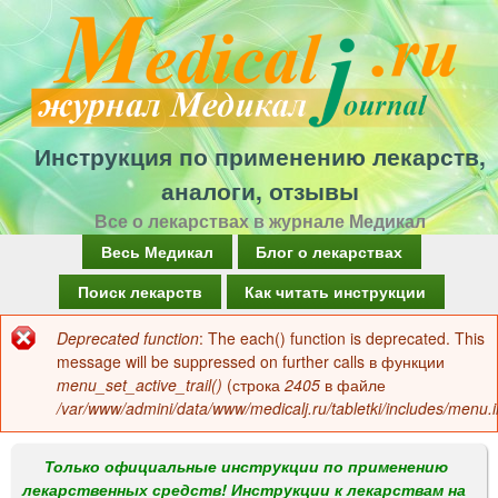
Перейти
к
основному
содержанию
Инструкция по применению лекарств,
аналоги, отзывы
Все о лекарствах в журнале Медикал
Г
Весь Медикал
Блог о лекарствах
л
Поиск лекарств
Как читать инструкции
а
Deprecated function
: The each() function is deprecated. This
Сообщение
в
message will be suppressed on further calls в функции
об
menu_set_active_trail()
(строка
2405
в файле
н
/var/www/admini/data/www/medicalj.ru/tabletki/includes/menu.i
ошибке
о
е
Только официальные инструкции по применению
лекарственных средств! Инструкции к лекарствам на