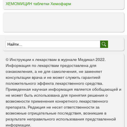
ХЕМОМИЦИН таблетки Хемофарм
Ф
о
© Инструкции к лекарствам в журнале Медикал 2022.
р
Информация по лекарствам предоставлена для
ознакомления, а не для самолечения, не заменяет
м
консультации врача и не может служить гарантией
а
положительного эффекта лекарственного средства.
Приведенная научная информация является обобщающей и
п
не может быть использована для принятия решения о
о
возможности применения конкретного лекарственного
препарата. Редакция не несет ответственности за
и
возможные отрицательные последствия, возникшие в
с
результате неправильного использования представленной
информации.
к