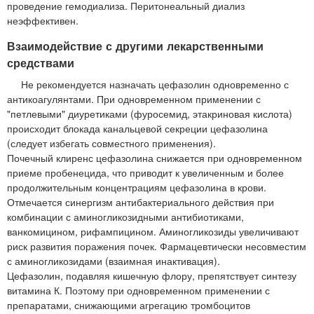
проведение гемодиализа. Перитонеальный диализ
неэффективен.
Взаимодействие с другими лекарственными
средствами
Не рекомендуется назначать цефазолин одновременно с
антикоагулянтами. При одновременном применении с
"петлевыми" диуретиками (фуросемид, этакриновая кислота)
происходит блокада канальцевой секреции цефазолина
(следует избегать совместного применения).
Почечный клиренс цефазолина снижается при одновременном
приеме пробенецида, что приводит к увеличенным и более
продолжительным концентрациям цефазолина в крови.
Отмечается синергизм антибактериального действия при
комбинации с аминогликозидными антибиотиками,
ванкомицином, рифампицином. Аминогликозиды увеличивают
риск развития поражения почек. Фармацевтически несовместим
с аминогликозидами (взаимная инактивация).
Цефазолин, подавляя кишечную флору, препятствует синтезу
витамина К. Поэтому при одновременном применении с
препаратами, снижающими агрегацию тромбоцитов