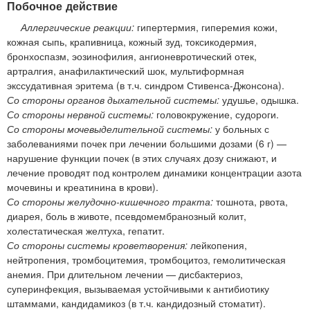
Побочное действие
Аллергические реакции:
гипертермия, гиперемия кожи,
кожная сыпь, крапивница, кожный зуд, токсикодермия,
бронхоспазм, эозинофилия, ангионевротический отек,
артралгия, анафилактический шок, мультиформная
экссудативная эритема (в т.ч. синдром Стивенса-Джонсона).
Со стороны органов дыхательной системы:
удушье, одышка.
Со стороны нервной системы:
головокружение, судороги.
Со стороны мочевыделительной системы:
у больных с
заболеваниями почек при лечении большими дозами (6 г) —
нарушение функции почек (в этих случаях дозу снижают, и
лечение проводят под контролем динамики концентрации азота
мочевины и креатинина в крови).
Со стороны желудочно-кишечного тракта:
тошнота, рвота,
диарея, боль в животе, псевдомембранозный колит,
холестатическая желтуха, гепатит.
Со стороны системы кроветворения:
лейкопения,
нейтропения, тромбоцитемия, тромбоцитоз, гемолитическая
анемия. При длительном лечении — дисбактериоз,
суперинфекция, вызываемая устойчивыми к антибиотику
штаммами, кандидамикоз (в т.ч. кандидозный стоматит).