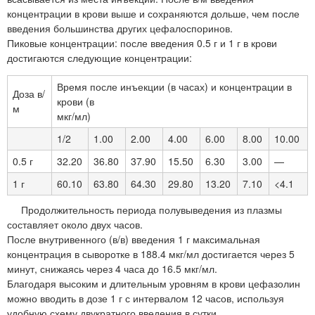
концентрации в крови выше и сохраняются дольше, чем после
введения большинства других цефалоспоринов.
Пиковые концентрации: после введения 0.5 г и 1 г в крови
достигаются следующие концентрации:
Время после инъекции (в часах) и концентрации в
Доза в/
крови (в
м
мкг/мл)
1/2
1.00
2.00
4.00
6.00
8.00
10.00
0.5 г
32.20
36.80
37.90
15.50
6.30
3.00
—
1 г
60.10
63.80
64.30
29.80
13.20
7.10
<4.1
Продолжительность периода полувыведения из плазмы
составляет около двух часов.
После внутривенного (в/в) введения 1 г максимальная
концентрация в сыворотке в 188.4 мкг/мл достигается через 5
минут, снижаясь через 4 часа до 16.5 мкг/мл.
Благодаря высоким и длительным уровням в крови цефазолин
можно вводить в дозе 1 г с интервалом 12 часов, используя
удобную схему двукратного введения в сутки.