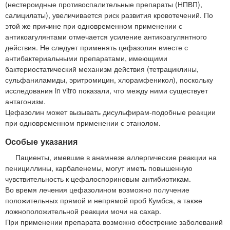
(нестероидные противоспалительные препараты (НПВП),
салицилаты), увеличивается риск развития кровотечений. По
этой же причине при одновременном применении с
антикоагулянтами отмечается усиление антикоагулянтного
действия. Не следует применять цефазолин вместе с
антибактериальными препаратами, имеющими
бактериостатический механизм действия (тетрациклины,
сульфаниламиды, эритромицин, хлорамфеникол), поскольку
исследования in vitro показали, что между ними существует
антагонизм.
Цефазолин может вызывать дисульфирам-подобные реакции
при одновременном применении с этанолом.
Особые указания
Пациенты, имевшие в анамнезе аллергические реакции на
пенициллины, карбапенемы, могут иметь повышенную
чувствительность к цефалоспориновым антибиотикам.
Во время лечения цефазолином возможно получение
положительных прямой и непрямой проб Кумбса, а также
ложноположительной реакции мочи на сахар.
При применении препарата возможно обострение заболеваний