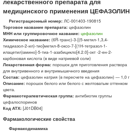
лекарственного препарата для
медицинского применения ЦЕФАЗОЛИН
Регистрационный номер:
ЛС-001403-190815
Торговое название препарата:
цефазолин
МНН или группировочное название:
цефазолин
Химическое название:
(6R-транс)-3-[(5-метил-1,3,4-
тиадиазол-2-ил)-тио]метил-8-оксо-7-[(1Н-тетразол-1-
илацетил)амино]-5-тиа-1-азабицикло[4.2.0]-окт -2-ен-2-
карбоновая кислота (в виде натриевой соли)
Лекарственная форма:
порошок для приготовления раствора
для внутривенного и внутримышечного введения
Состав:
цефазолин натрия (в пересчете на цефазолин) — 1,0 г
Описание:
порошок белого или белого с желтоватым оттенком
цвета.
Фармакотерапевтическая группа:
антибиотик группы
цефалоспоринов
Код АТХ:
[J01DB04]
Фармакологические свойства
Фармакодинамика