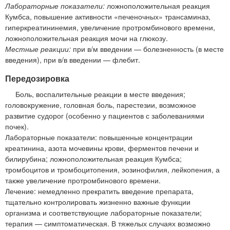
Лабораторные показатели:
ложноположительная реакция
Кумбса, повышение активности «печеночных» трансаминаз,
гиперкреатининемия, увеличение протромбинового времени,
ложноположительная реакция мочи на глюкозу.
Местные реакции:
при в/м введении — болезненность (в месте
введения), при в/в введении — флебит.
Передозировка
Боль, воспалительные реакции в месте введения;
головокружение, головная боль, парестезии, возможное
развитие судорог (особенно у пациентов с заболеваниями
почек).
Лабораторные показатели: повышенные концентрации
креатинина, азота мочевины крови, ферментов печени и
билирубина; ложноположительная реакция Кумбса;
тромбоцитов и тромбоцитопения, эозинофилия, лейкопения, а
также увеличение протромбинового времени.
Лечение: немедленно прекратить введение препарата,
тщательно контролировать жизненно важные функции
организма и соответствующие лабораторные показатели;
терапия — симптоматическая. В тяжелых случаях возможно