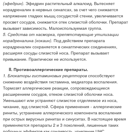
(эфедрин).
Эфедрин растительный алкалоид. Вытесняет
норадреналин в нервных синапсах, за счет чего снижается
напряжение гладких мышц сосудистой стенки, увеличивается
просвет сосудов, снижается отек слизистой оболочки. Препарат
вызывает зависимость. Малоиспользуемая группа.
5. Средства от насморка, препятствующие утилизации
норадреналина (кокаин).
Под действием препарата
норадреналин сохраняется в синаптических соединениях,
расширяя сосуды слизистой носа. Препарат вызывает
привыкание. Практически не используется.
II. Противоаллергические препараты.
1. Блокаторы гистаминовых рецепторов
способствуют
снижению воздействия гистамина, медиатора воспаления.
Тормозят аллергические реакции, сопровождающиеся
расширением сосудов, отеком слизистой оболочки носа.
Уменьшают или устраняют слизистое отделяемое из носа,
чихание, зуд слизистой. Сфера применения - аллергические
риниты, устранение аллергического компонента воспаления
при острых вирусных ринитах и синуситах. В настоящее время
применяются препараты 2 и 3 поколений, лишенные таких
побочных эффектов как сонливость, угнетение ЦНС,