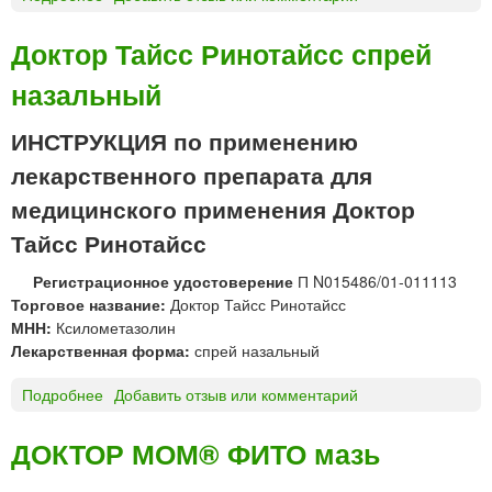
а
Д
т
о
Доктор Тайсс Ринотайсс спрей
и
к
ч
назальный
т
е
о
с
р
ИНСТРУКЦИЯ по применению
к
Т
лекарственного препарата для
и
а
й
й
медицинского применения Доктор
к
с
Тайсс Ринотайсс
о
с
м
Р
Регистрационное удостоверение
П N015486/01-011113
п
и
Торговое название:
Доктор Тайсс Ринотайсс
л
н
МНН:
Ксилометазолин
е
о
Лекарственная форма:
спрей назальный
к
т
с
а
Подробнее
о
Добавить отзыв или комментарий
п
й
Д
р
с
о
ДОКТОР МОМ® ФИТО мазь
и
с
к
н
М
т