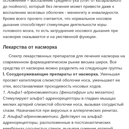
до гнойного), который без лечения может привести даже к
воспалению мозговых оболочек - менингиту и инвалидности.
Кроме всего прочего считается, что нормальное носовое
дыхание способствует стимуляции деятельности коры
головного мозга, то есть затруднение носового дыхания при
насморке сказывается и на умственной функции.
Лекарства от насморка
Спектр лекарственных препаратов для лечения насморка на
современном фармацевтическом рынке весьма широк. Все
средства от насморка можно разделить на следующие группы.
I. Сосудосуживающие препараты от насморка.
Уменьшая
просвет капилляров слизистой оболочки носа, уменьшают ее
отек, восстанавливая проходимость носовых ходов.
1. Альфа1-адреномиметики (фенилэфрин или мезатон).
Стимулируют альфа1-адренорецепторы в гладких мышцах
мелких артерий слизистой оболочки носа, вызывая сосудистый
спазм. Назначаются при вирусных и аллергических ринитах.
2. Альфа2-адреномиметики.
Действуют на альфа2-
адренорецепторы, расположенные в постсинаптических
мембранах сосудистых стенок, вызывая сужение артерий,