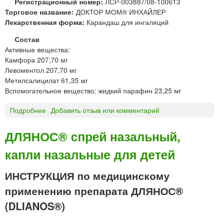
н
Регистрационный номер:
ЛСР-003887/08-100613
Ф
н
а
ы
Торговое название:
ДОКТОР МОМ® ИНХАЙЛЕР
И
а
с
й
Лекарственная форма:
Карандаш для ингаляций
Т
з
ы
О
а
в
Состав
м
л
а
Активные вещества:
а
ь
н
Камфора 207,70 мг
з
н
и
Левоментол 207,70 мг
ь
ы
я
Метилсалицилат 61,35 мг
й
г
Вспомогательное вещество: жидкий парафин 23,25 мг
о
Подробнее
о
Добавить отзыв или комментарий
м
Д
е
О
о
ДЛЯНОС® спрей назальный,
К
п
капли назальные для детей
Т
а
О
т
Р
и
ИНСТРУКЦИЯ по медицинскому
М
ч
применению препарата ДЛЯНОС®
О
е
М
с
(DLIANOS®)
®
к