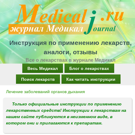
Перейти
к
основному
содержанию
Инструкция по применению лекарств,
аналоги, отзывы
Все о лекарствах в журнале Медикал
Г
Весь Медикал
Блог о лекарствах
л
Поиск лекарств
Как читать инструкции
а
Лечение заболеваний органов дыхания
Вы
в
здесь
Только официальные инструкции по применению
н
лекарственных средств! Инструкции к лекарствам на
о
нашем сайте публикуются в неизменном виде, в
котором они и прилагаются к препаратам.
е