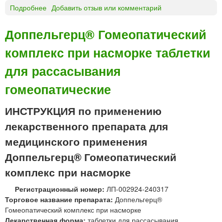
Подробнее
о
Добавить отзыв или комментарий
З
в
Доппельгерц® Гомеопатический
е
комплекс при насморке таблетки
з
д
для рассасывания
о
ч
гомеопатические
к
а
ИНСТРУКЦИЯ по применению
Н
о
лекарственного препарата для
з
медицинского применения
с
п
Доппельгерц® Гомеопатический
р
комплекс при насморке
е
й
Регистрационный номер:
ЛП-002924-240317
н
Торговое название препарата:
Доппельгерц®
а
Гомеопатический комплекс при насморке
з
Лекарственная форма:
таблетки для рассасывания