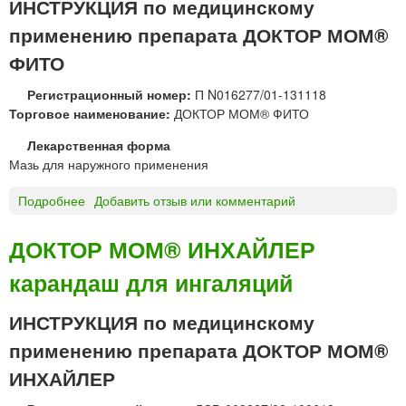
а
ИНСТРУКЦИЯ по медицинскому
о
о
с
р
применению препарата ДОКТОР МОМ®
р
м
с
Т
о
ФИТО
к
а
р
а
й
Регистрационный номер:
П N016277/01-131118
к
я
с
Торговое наименование:
ДОКТОР МОМ® ФИТО
е
в
с
т
о
Лекарственная форма
Р
а
д
Мазь для наружного применения
и
б
а
н
л
с
Подробнее
о
Добавить отзыв или комментарий
о
е
п
Д
т
т
р
О
ДОКТОР МОМ® ИНХАЙЛЕР
а
к
е
К
й
и
й
карандаш для ингаляций
Т
с
д
н
О
с
л
а
Р
ИНСТРУКЦИЯ по медицинскому
с
я
з
М
п
р
применению препарата ДОКТОР МОМ®
а
О
р
а
л
М
ИНХАЙЛЕР
е
с
ь
®
й
с