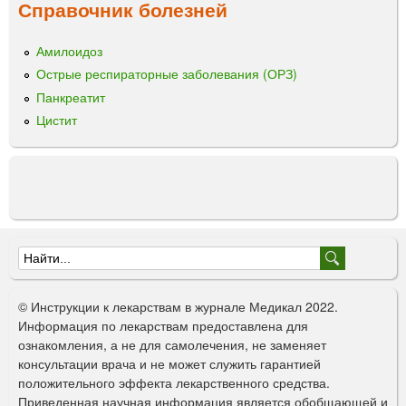
а
Справочник болезней
и
л
р
ь
о
Амилоидоз
н
в
Острые респираторные заболевания (ОРЗ)
ы
а
й
Панкреатит
н
Цистит
н
ы
й
Д
ж
е
н
е
Ф
т
о
и
© Инструкции к лекарствам в журнале Медикал 2022.
к
р
Информация по лекарствам предоставлена для
ознакомления, а не для самолечения, не заменяет
м
консультации врача и не может служить гарантией
а
положительного эффекта лекарственного средства.
Приведенная научная информация является обобщающей и