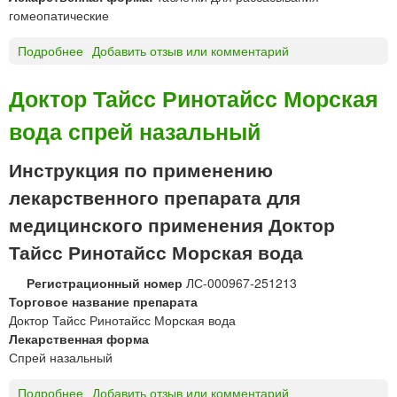
а
гомеопатические
л
ь
Подробнее
о
Добавить отзыв или комментарий
н
Д
ы
о
Доктор Тайсс Ринотайсс Морская
й
п
вода спрей назальный
п
е
л
Инструкция по применению
ь
лекарственного препарата для
г
е
медицинского применения Доктор
р
Тайсс Ринотайсс Морская вода
ц
®
Регистрационный номер
ЛС-000967-251213
Г
Торговое название препарата
о
Доктор Тайсс Ринотайсс Морская вода
м
Лекарственная форма
е
Спрей назальный
о
п
Подробнее
о
Добавить отзыв или комментарий