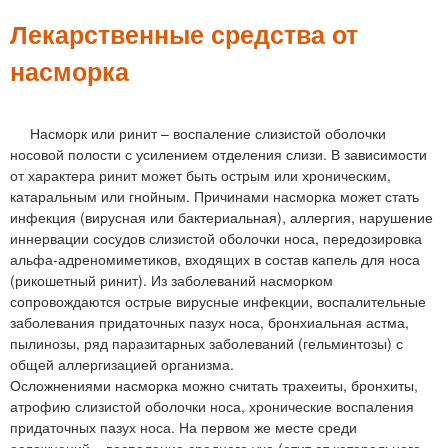
м
е
Лекарственные средства от
н
насморка
ю
Насморк или ринит – воспаление слизистой оболочки
носовой полости с усилением отделения слизи. В зависимости
от характера ринит может быть острым или хроническим,
катаральным или гнойным. Причинами насморка может стать
инфекция (вирусная или бактериальная), аллергия, нарушение
иннервации сосудов слизистой оболочки носа, передозировка
альфа-адреномиметиков, входящих в состав капель для носа
(рикошетный ринит). Из заболеваний насморком
сопровождаются острые вирусные инфекции, воспалительные
заболевания придаточных пазух носа, бронхиальная астма,
пылинозы, ряд паразитарных заболеваний (гельминтозы) с
общей аллергизацией организма.
Осложнениями насморка можно считать трахеиты, бронхиты,
атрофию слизистой оболочки носа, хронические воспаления
придаточных пазух носа. На первом же месте среди
осложнений – воспаление среднего уха (отит от катарального