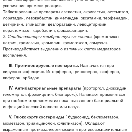
увеличение времени реакции.
Таблетированные препараты азеластин, акривастин, астемизол,
лоратадин, левокабастин, диметинден, оксатамид, терфенадин,
цетиризин, эпинастин, дезлоратадин, левоцетиризин,
норастемизол, каребастин, фексофенадин.
2. Стабилизаторы мембран тучных клеток
(кромогликат
натрия, кромоглин, кромолин, кромогексал, ломузал).
Противодействуют выделению из тучных клеток медиаторов
воспаления.
III. Противовирусные препараты.
Назначаются при
вирусных инфекциях. Интерферон, гриппферон, кипферон,
виферон, арбидол.
IV. Антибактериальные препараты
(проторгол, диоксидин,
геломиртол, фрамицетин, биопарокс). Начинают применяться
при гнойном отделяемом из носа, вызванного бактериальной
инфекцией носовой полости или пазух.
V. Глюкокортикостероиды
( будесонид, беклометазон,
мометазон, триамцинолон, флютиказон). Обладают
выраженным противоаллергическим и противовоспалительным