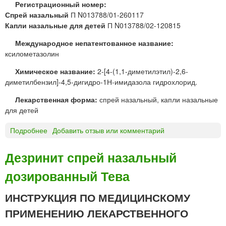
Регистрационный номер:
И
и
Спрей назальный
П N013788/01-260117
Н
е
Капли назальные для детей
П N013788/02-120815
Х
А
Международное непатентованное название:
Й
ксилометазолин
Л
Е
Химическое название:
2-[4-(1,1-диметилэтил)-2,6-
Р
диметилбензил]-4,5-дигидро-1Н-имидазола гидрохлорид.
к
Лекарственная форма:
спрей назальный, капли назальные
а
для детей
р
а
Подробнее
о
Добавить отзыв или комментарий
н
Д
д
Л
а
Дезринит спрей назальный
Я
ш
дозированный Тева
Н
д
О
л
С
ИНСТРУКЦИЯ ПО МЕДИЦИНСКОМУ
я
®
и
ПРИМЕНЕНИЮ ЛЕКАРСТВЕННОГО
с
н
п