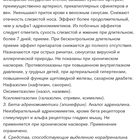
преимущественно артериол, прекапиллярных сфинктеров и
вен. Уменьшают приток крови к венозным синусам. Снижают
отечность слизистой носа. Эффект более продолжительный,
чем у альфа1-адреномиметиков. Из побочных эффектов
следует отметить сухость слизистой и жжение при длительном,
более 7 дней, приеме. При бесконтрольном длительном
приеме эффект препаратов снижается до полного отсутствия.
Назначаются при острых ринитах, синуситах вирусной и
аллергической природы. Не показаны при хроническом
насморке. Противопоказаны при повышенном внутриглазном
давлении, у грудных детей, при артериальной гипертензии,
повышенной функции щитовидной железы, сахарном диабете.
Нафазолин (нафтизин, санорин).
Оксиметазолин (назол, називин).
Ксилометазолин (галазолин, отривин, ксимелин).
3. Бета-адреномиметики (эпинефрин).
Аналог адреналина.
Неизбирательный адреномиметик, кроме бета рецепторов
стимулирует и альфа рецепторы гладких мышц. Не
применяется при хроническом насморке. Применение
ограничено.
4. Средства, способствующие выделению норадреналина