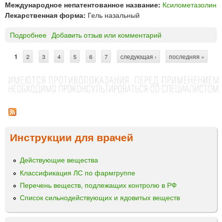
Т
Международное непатентованное название:
Ксилометазолин
е
е
Лекарственная форма:
Гель назальный
р
в
г
а
Подробнее
о
Добавить отзыв или комментарий
о
Г
с
А
1
2
3
4
5
6
7
следующая ›
последняя »
п
С
Л
р
А
т
е
З
й
р
О
н
Л
а
а
И
з
н
Н
а
Инструкции для врачей
и
®
л
г
ь
ц
е
Действующие вещества
н
ы
л
Классификация ЛС по фармгруппе
ы
ь
Перечень веществ, подлежащих контролю в РФ
й
н
д
Список сильнодействующих и ядовитых веществ
а
о
з
з