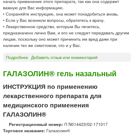
начать применение этого препарата, так как она содержит
н
а
важную для Вас информацию.
а
л
• Сохраняйте инструкцию, она может понадобиться вновь.
з
ь
• Если у Вас возникли вопросы, обратитесь к врачу.
а
н
• Лекарственное средство, которым Вы лечитесь,
л
ы
предназначено лично Вам, и его не следует передавать другим
ь
е
лицам, поскольку оно может причинить им вред даже при
н
д
наличии тех же симптомов, что и у Вас.
ы
л
й
я
Подробнее
о
Добавить отзыв или комментарий
д
д
Г
о
е
а
ГАЛАЗОЛИН® гель назальный
з
т
л
и
е
а
ИНСТРУКЦИЯ по применению
р
й
з
о
лекарственного препарата для
о
в
л
медицинского применения
а
и
н
ГАЛАЗОЛИН®
н
н
А
ы
Регистрационный номер:
П N014423/02-171017
л
й
Торговое название:
Галазолин®
л