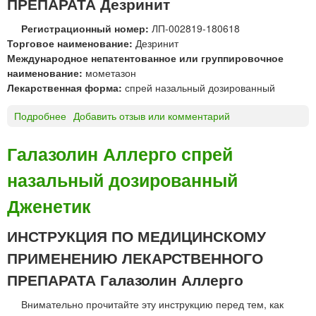
ПРЕПАРАТА Дезринит
г
р
а
Регистрационный номер:
ЛП-002819-180618
е
л
Торговое наименование:
Дезринит
й
я
Международное непатентованное или группировочное
н
ц
наименование:
мометазон
а
и
Лекарственная форма:
спрей назальный дозированный
з
й
а
Подробнее
о
Добавить отзыв или комментарий
л
Д
ь
е
н
Галазолин Аллерго спрей
з
ы
назальный дозированный
р
й
и
,
Дженетик
н
к
и
а
ИНСТРУКЦИЯ ПО МЕДИЦИНСКОМУ
т
п
с
л
ПРИМЕНЕНИЮ ЛЕКАРСТВЕННОГО
п
и
ПРЕПАРАТА Галазолин Аллерго
р
н
е
а
Внимательно прочитайте эту инструкцию перед тем, как
й
з