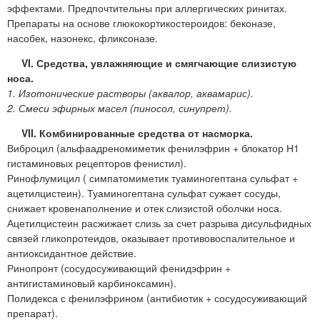
эффектами. Предпочтительны при аллергических ринитах.
Препараты на основе глюкокортикостероидов: беконазе,
насобек, назонекс, фликсоназе.
VI. Средства, увлажняющие и смягчающие слизистую
носа.
1. Изотонические растворы (аквалор, аквамарис).
2. Смеси эфирных масел (пиносол, синупрет).
VII. Комбинированные средства от насморка.
Виброцил (альфаадреномиметик фенилэфрин + блокатор Н1
гистаминовых рецепторов фенистил).
Ринофлумицил ( симпатомиметик туаминогептана сульфат +
ацетилцистеин). Туаминогептана сульфат сужает сосуды,
снижает кровенаполнение и отек слизистой оболчки носа.
Ацетилцистеин расжижает слизь за счет разрыва дисульфидных
связей гликопротеидов, оказывает противовоспалительное и
антиоксидантное действие.
Ринопронт (сосудосуживающий фенидэфрин +
антигистаминовый карбиноксамин).
Полидекса с фенилэфрином (антибиотик + сосудосуживающий
препарат).