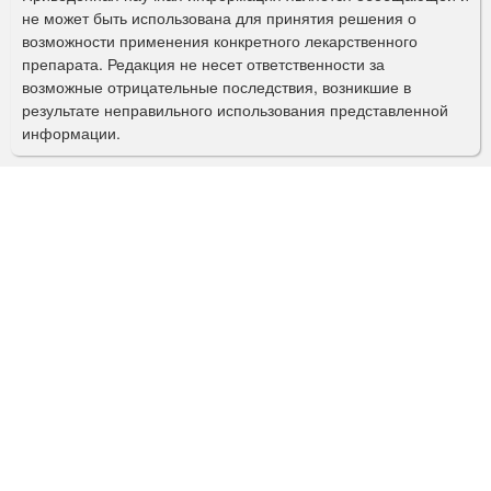
п
не может быть использована для принятия решения о
о
возможности применения конкретного лекарственного
препарата. Редакция не несет ответственности за
и
возможные отрицательные последствия, возникшие в
с
результате неправильного использования представленной
информации.
к
а