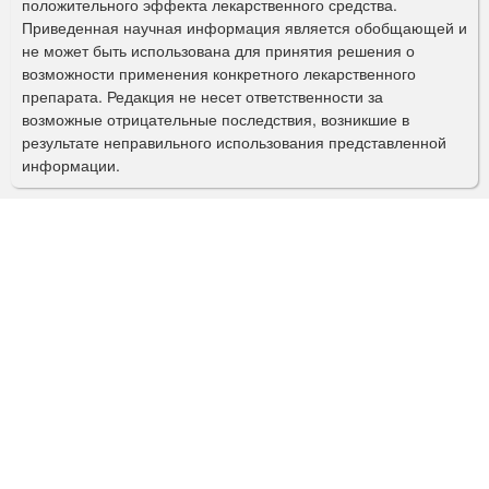
а
положительного эффекта лекарственного средства.
Приведенная научная информация является обобщающей и
п
не может быть использована для принятия решения о
о
возможности применения конкретного лекарственного
препарата. Редакция не несет ответственности за
и
возможные отрицательные последствия, возникшие в
с
результате неправильного использования представленной
информации.
к
а