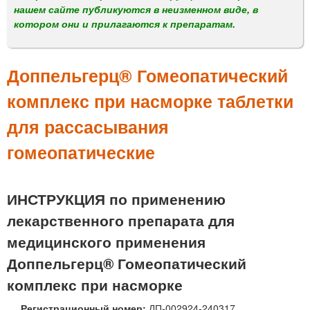
м
нашем сайте публикуются в неизменном виде, в
е
котором они и прилагаются к препаратам.
н
ю
Доппельгерц® Гомеопатический
комплекс при насморке таблетки
для рассасывания
гомеопатические
ИНСТРУКЦИЯ по применению
лекарственного препарата для
медицинского применения
Доппельгерц® Гомеопатический
комплекс при насморке
Регистрационный номер:
ЛП-002924-240317