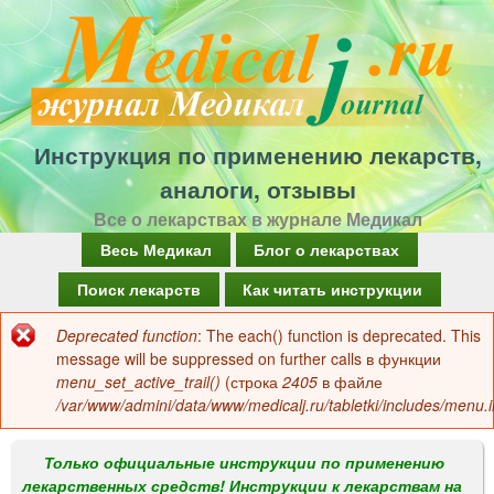
Перейти
к
основному
содержанию
Инструкция по применению лекарств,
аналоги, отзывы
Все о лекарствах в журнале Медикал
Г
Весь Медикал
Блог о лекарствах
л
Поиск лекарств
Как читать инструкции
а
Deprecated function
: The each() function is deprecated. This
Сообщение
в
message will be suppressed on further calls в функции
об
menu_set_active_trail()
(строка
2405
в файле
н
/var/www/admini/data/www/medicalj.ru/tabletki/includes/menu.i
ошибке
о
е
Только официальные инструкции по применению
лекарственных средств! Инструкции к лекарствам на