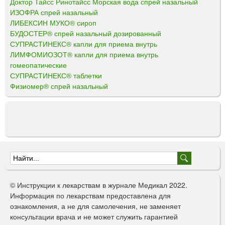
Доктор Тайсс Ринотайсс Морская вода спрей назальный
ИЗОФРА спрей назальный
ЛИБЕКСИН МУКО® сироп
БУДОСТЕР® спрей назальный дозированный
СУПРАСТИНЕКС® капли для приема внутрь
ЛИМФОМИОЗОТ® капли для приема внутрь
гомеопатические
СУПРАСТИНЕКС® таблетки
Физиомер® спрей назальный
Ф
о
© Инструкции к лекарствам в журнале Медикал 2022.
р
Информация по лекарствам предоставлена для
ознакомления, а не для самолечения, не заменяет
м
консультации врача и не может служить гарантией