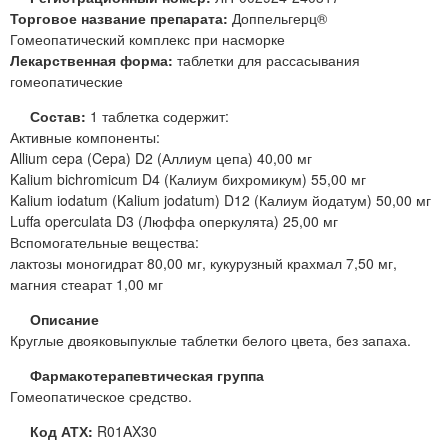
Торговое название препарата:
Доппельгерц®
Гомеопатический комплекс при насморке
Лекарственная форма:
таблетки для рассасывания
гомеопатические
Состав:
1 таблетка содержит:
Активные компоненты:
Allium cepa (Cepa) D2 (Аллиум цепа) 40,00 мг
Kalium bichromicum D4 (Калиум бихромикум) 55,00 мг
Kalium iodatum (Kalium jodatum) D12 (Калиум йодатум) 50,00 мг
Luffa operculata D3 (Люффа оперкулята) 25,00 мг
Вспомогательные вещества:
лактозы моногидрат 80,00 мг, кукурузный крахмал 7,50 мг,
магния стеарат 1,00 мг
Описание
Круглые двояковыпуклые таблетки белого цвета, без запаха.
Фармакотерапевтическая группа
Гомеопатическое средство.
Код АТХ:
R01AX30