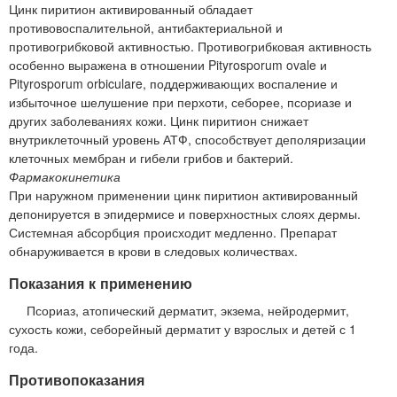
Цинк пиритион активированный обладает
противовоспалительной, антибактериальной и
противогрибковой активностью. Противогрибковая активность
особенно выражена в отношении Pityrosporum ovale и
Pityrosporum orbiculare, поддерживающих воспаление и
избыточное шелушение при перхоти, себорее, псориазе и
других заболеваниях кожи. Цинк пиритион снижает
внутриклеточный уровень АТФ, способствует деполяризации
клеточных мембран и гибели грибов и бактерий.
Фармакокинетика
При наружном применении цинк пиритион активированный
депонируется в эпидермисе и поверхностных слоях дермы.
Системная абсорбция происходит медленно. Препарат
обнаруживается в крови в следовых количествах.
Показания к применению
Псориаз, атопический дерматит, экзема, нейродермит,
сухость кожи, себорейный дерматит у взрослых и детей с 1
года.
Противопоказания