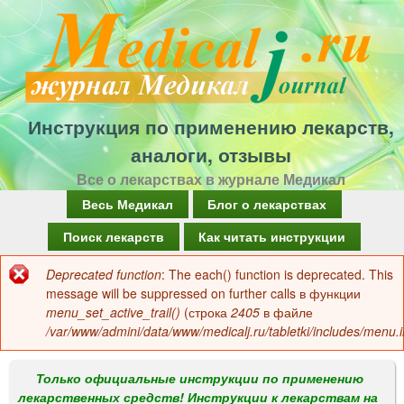
Перейти
к
основному
содержанию
Инструкция по применению лекарств,
аналоги, отзывы
Все о лекарствах в журнале Медикал
Г
Весь Медикал
Блог о лекарствах
л
Поиск лекарств
Как читать инструкции
а
Deprecated function
: The each() function is deprecated. This
Сообщение
в
message will be suppressed on further calls в функции
об
menu_set_active_trail()
(строка
2405
в файле
н
/var/www/admini/data/www/medicalj.ru/tabletki/includes/menu.i
ошибке
о
е
Только официальные инструкции по применению
лекарственных средств! Инструкции к лекарствам на