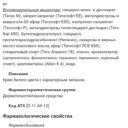
мг
Вспомогательные вещества:
глицерил моно- и дистеарат
(Тегин М), каприл каприлат (Тегософт ЕЕ), метилдекстрозы и
макрогола-20 эфир (Тегософт Е20), изопропил пальмитат
(Тегософт Р), метилдекстрозы полиглицерил дистеарат (Тего
Кэр 450), бутилгидрокситолуол, глицерол,
пропилпарагидроксибензоат (Нипагин), сахарозы и жирных
кислот кокосового масла эфир (Тегософт ЛСЕ 65К),
стеариловый спирт (Тего Алканол 18), этанол, ароматизатор
(цитронеллол, фенилэтанол, гераниол, терпинеол, коричный
спирт), циклометикон (Абил К 4), вода.
Описание
Крем белого цвета с характерным запахом.
Фармакотерапевтическая группа
Дерматопротекторное средство
Код АТХ
[D 11 АХ 12]
Фармакологические свойства
Фармакодинамика