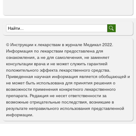
Ф
о
© Инструкции к лекарствам в журнале Медикал 2022.
р
Информация по лекарствам предоставлена для
ознакомления, а не для самолечения, не заменяет
м
консультации врача и не может служить гарантией
а
положительного эффекта лекарственного средства.
Приведенная научная информация является обобщающей и
п
не может быть использована для принятия решения о
о
возможности применения конкретного лекарственного
препарата. Редакция не несет ответственности за
и
возможные отрицательные последствия, возникшие в
с
результате неправильного использования представленной
информации.
к
а