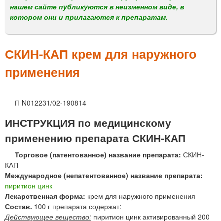
м
нашем сайте публикуются в неизменном виде, в
е
котором они и прилагаются к препаратам.
н
ю
СКИН-КАП крем для наружного
применения
П N012231/02-190814
ИНСТРУКЦИЯ по медицинскому
применению препарата СКИН-КАП
Торговое (патентованное) название препарата:
СКИН-
КАП
Международное (непатентованное) название препарата:
пиритион цинк
Лекарственная форма:
крем для наружного применения
Состав.
100 г препарата содержат:
Действующее вещество:
пиритион цинк активированный 200