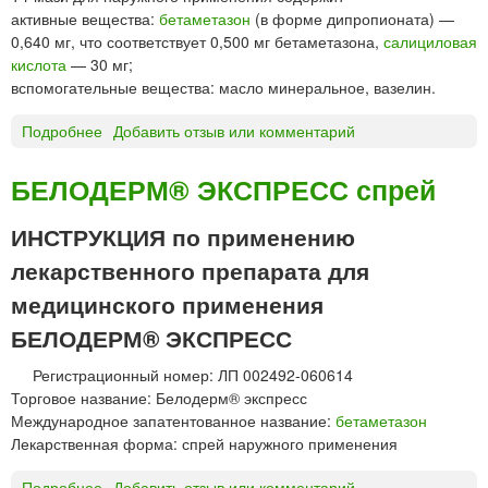
р
активные вещества:
бетаметазон
(в форме дипропионата) —
и
0,640 мг, что соответствует 0,500 мг бетаметазона,
салициловая
м
кислота
— 30 мг;
е
вспомогательные вещества: масло минеральное, вазелин.
н
е
Подробнее
о
Добавить отзыв или комментарий
н
Б
и
Е
БЕЛОДЕРМ® ЭКСПРЕСС спрей
я
Л
О
ИНСТРУКЦИЯ по применению
С
лекарственного препарата для
А
Л
медицинского применения
И
БЕЛОДЕРМ® ЭКСПРЕСС
К
®
Регистрационный номер: ЛП 002492-060614
м
Торговое название: Белодерм® экспресс
а
Международное запатентованное название:
бетаметазон
з
Лекарственная форма: спрей наружного применения
ь
Подробнее
о
Добавить отзыв или комментарий