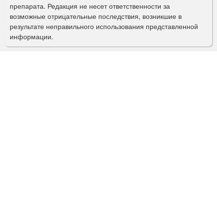
препарата. Редакция не несет ответственности за
и
возможные отрицательные последствия, возникшие в
с
результате неправильного использования представленной
информации.
к
а