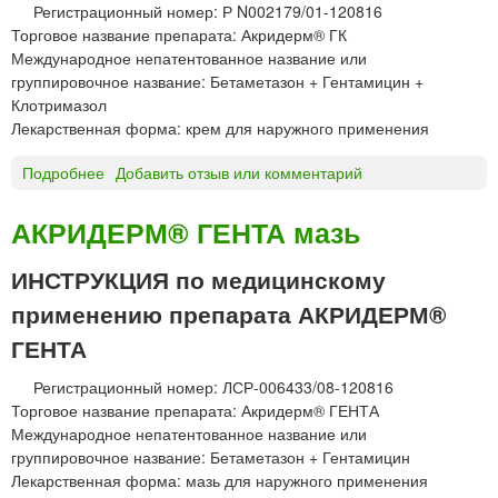
Регистрационный номер: Р N002179/01-120816
й
М
Торговое название препарата: Акридерм® ГК
®
Международное непатентованное название или
к
группировочное название: Бетаметазон + Гентамицин +
р
Клотримазол
е
Лекарственная форма: крем для наружного применения
м
Подробнее
о
Добавить отзыв или комментарий
А
К
АКРИДЕРМ® ГЕНТА мазь
Р
И
ИНСТРУКЦИЯ по медицинскому
Д
применению препарата АКРИДЕРМ®
Е
Р
ГЕНТА
М
®
Регистрационный номер: ЛСР-006433/08-120816
Г
Торговое название препарата: Акридерм® ГЕНТА
К
Международное непатентованное название или
к
группировочное название: Бетаметазон + Гентамицин
р
Лекарственная форма: мазь для наружного применения