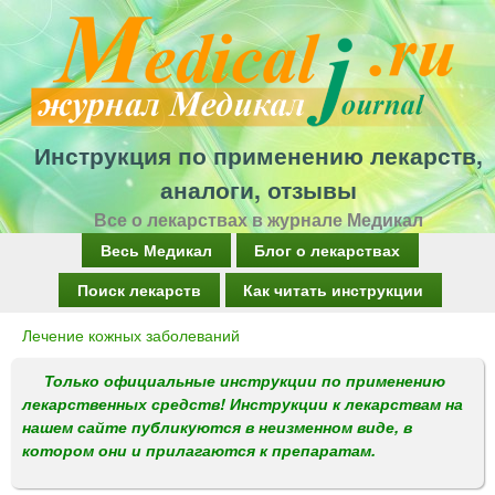
Перейти
к
основному
содержанию
Инструкция по применению лекарств,
аналоги, отзывы
Все о лекарствах в журнале Медикал
Г
Весь Медикал
Блог о лекарствах
л
Поиск лекарств
Как читать инструкции
а
Лечение кожных заболеваний
Вы
в
здесь
Только официальные инструкции по применению
н
лекарственных средств! Инструкции к лекарствам на
о
нашем сайте публикуются в неизменном виде, в
котором они и прилагаются к препаратам.
е