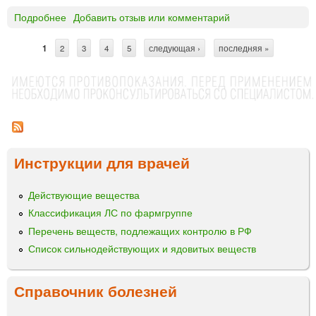
е
м
Подробнее
о
Добавить отзыв или комментарий
А
К
1
2
3
4
5
следующая ›
последняя »
С
Р
И
т
Д
р
Е
Р
а
М
н
®
Инструкции для врачей
и
Г
Е
ц
Н
Действующие вещества
ы
Т
Классификация ЛС по фармгруппе
А
Перечень веществ, подлежащих контролю в РФ
м
Список сильнодействующих и ядовитых веществ
а
з
ь
Справочник болезней