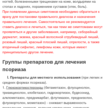
ногтей, болезненными трещинами на коже, волдырями на
стопах и ладонях, поражением суставов (отек, боль).
При появлении данных симптомов необходимо обратиться к
врачу для постановки правильного диагноза и назначения
правильного лечения. Самостоятельно не рекомендуется
ставить диагноз и лечиться, так как теми же симптомами могут
проявляться и другие заболевания, например, себорейный
дерматит, экзема, красный волосяной отрубевидный лишай,
розовый лишай, красный плоский лишай, опрелости, а также
вторичный сифилис, лимфомы кожи, которые имеют
принципиально другое лечение.
Группы препаратов для лечения
псориаза
I. Препараты для местного использования
(при легких и
средних формах псориаза).
1.
Глюкокортикостероиды
(бетаметазон, флуоцинолон,
триамцинолон, клобетазол, гидрокортизон, будесонид,
алклометазон, предникарбат, флутиказон, преднизолон,
флуокортолон, мометазон) - снижают выраженность
воспаления, скорость деления клеток кожи, активность