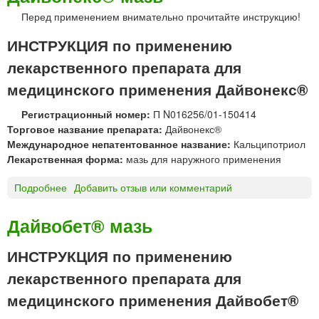
г
Перед применением внимательно прочитайте инструкцию!
о
т
ИНСТРУКЦИЯ по применению
ь
б
лекарственного препарата для
е
медицинского применения Дайвонекс®
р
ё
Регистрационный номер:
П N016256/01-150414
з
Торговое название препарата:
Дайвонекс®
о
Международное непатентованное название:
Кальципотриол
в
Лекарственная форма:
мазь для наружного применения
ы
й
Подробнее
о
Добавить отзыв или комментарий
Б
Д
е
а
Дайвобет® мазь
р
й
е
в
ИНСТРУКЦИЯ по применению
с
о
т
лекарственного препарата для
н
и
е
медицинского применения Дайвобет®
н
к
®