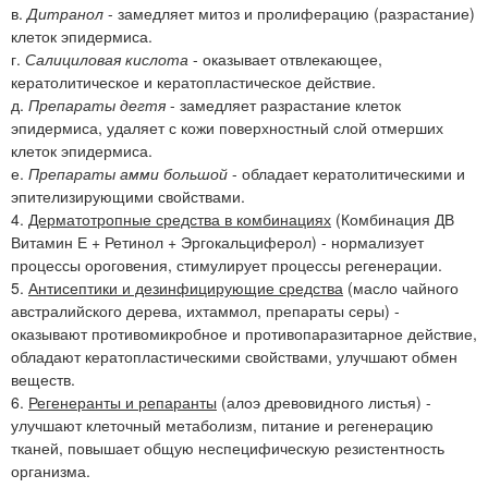
в.
Дитранол
- замедляет митоз и пролиферацию (разрастание)
клеток эпидермиса.
г.
Салициловая кислота
- оказывает отвлекающее,
кератолитическое и кератопластическое действие.
д.
Препараты дегтя
- замедляет разрастание клеток
эпидермиса, удаляет с кожи поверхностный слой отмерших
клеток эпидермиса.
е.
Препараты амми большой
- обладает кератолитическими и
эпителизирующими свойствами.
4.
Дерматотропные средства в комбинациях
(Комбинация ДВ
Витамин Е + Ретинол + Эргокальциферол) - нормализует
процессы ороговения, стимулирует процессы регенерации.
5.
Антисептики и дезинфицирующие средства
(масло чайного
австралийского дерева, ихтаммол, препараты серы) -
оказывают противомикробное и противопаразитарное действие,
обладают кератопластическими свойствами, улучшают обмен
веществ.
6.
Регенеранты и репаранты
(алоэ древовидного листья) -
улучшают клеточный метаболизм, питание и регенерацию
тканей, повышает общую неспецифическую резистентность
организма.