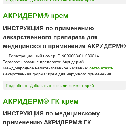
Б
Е
АКРИДЕРМ® крем
Л
О
ИНСТРУКЦИЯ по применению
Д
лекарственного препарата для
Е
Р
медицинского применения АКРИДЕРМ®
М
®
Регистрационный номер: Р N000663/01-030214
Э
Торговое название препарата: Акридерм®
К
Международное непатентованное название:
бетаметазон
С
Лекарственная форма: крем для наружного применения
П
Р
Подробнее
о
Добавить отзыв или комментарий
Е
А
С
К
АКРИДЕРМ® ГК крем
С
Р
с
И
ИНСТРУКЦИЯ по медицинскому
п
Д
применению АКРИДЕРМ® ГК
р
Е
е
Р