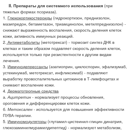
II. Препараты для системного использования
(при
тяжелых формах псориаза).
1.
Глюкокортикостероиды
(гидрокортизон, преднизолон,
мазипредон, бетаметазон, триамцинолон, метилпреднизолон) -
снижают выраженность воспаления, скорость деления клеток
кожи, активность иммунных реакций.
2.
Антиметаболиты
(метотрексат) - тормозит синтез ДНК в
клетках и таким образом подавляет скорость деления клеток,
используется только при резистентности к другим видам
лечения.
3.
Иммунодепрессанты
(азатиоприн, циклоспорин, эфализумаб,
устекинумаб, метотрексат, инфликсимаб) - подавляют
выработку провоспалительных цитокинов в Т-лимфоцитах и
снимают воспаление кожи.
4.
Дерматотропные средства
а.
Ацитретин
- нормализует процессы обновления,
ороговения и дифференцировки клеток кожи.
б.
Метоксален
- используется для повышения эффективности
ПУВА-терапии.
5.
Иммуномодуляторы
(глутамил-цистеинил-глицин динатрия,
глюкозаминилмурамилдипептид) - нормализуют метаболизм,