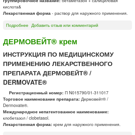
группировочное название:
бетаметазон + салициловая
кислота&
Лекарственная форма
- раствор для наружного применения.
Подробнее
о
Добавить отзыв или комментарий
Д
И
ДЕРМОВЕЙТ® крем
П
Р
ИНСТРУКЦИЯ ПО МЕДИЦИНСКОМУ
О
ПРИМЕНЕНИЮ ЛЕКАРСТВЕННОГО
С
А
ПРЕПАРАТА ДЕРМОВЕЙТ® /
Л
DERMOVATE®
И
К
Регистрационный номер:
П N015790/01-311017
®
Торговое наименование препарата:
Дермовейт® /
Л
Dermovate®.
О
Международное непатентованное наименование:
С
клобетазол / clobetasol.
Ь
Лекарственная форма:
крем для наружного применения.
О
Н