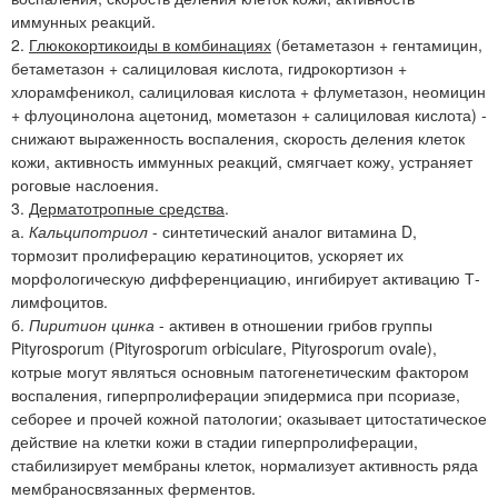
иммунных реакций.
2.
Глюкокортикоиды в комбинациях
(бетаметазон + гентамицин,
бетаметазон + салициловая кислота, гидрокортизон +
хлорамфеникол, салициловая кислота + флуметазон, неомицин
+ флуоцинолона ацетонид, мометазон + салициловая кислота) -
снижают выраженность воспаления, скорость деления клеток
кожи, активность иммунных реакций, смягчает кожу, устраняет
роговые наслоения.
3.
Дерматотропные средства
.
а.
Кальципотриол
- синтетический аналог витамина D,
тормозит пролиферацию кератиноцитов, ускоряет их
морфологическую дифференциацию, ингибирует активацию Т-
лимфоцитов.
б.
Пиритион цинка
- активен в отношении грибов группы
Pityrosporum (Pityrosporum orbiculare, Pityrosporum ovale),
котрые могут являться основным патогенетическим фактором
воспаления, гиперпролиферации эпидермиса при псориазе,
себорее и прочей кожной патологии; оказывает цитостатическое
действие на клетки кожи в стадии гиперпролиферации,
стабилизирует мембраны клеток, нормализует активность ряда
мембраносвязанных ферментов.