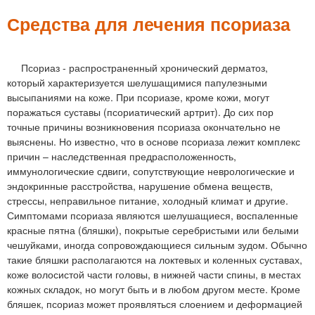
м
е
Средства для лечения псориаза
н
ю
Псориаз - распространенный хронический дерматоз,
который характеризуется шелушащимися папулезными
высыпаниями на коже. При псориазе, кроме кожи, могут
поражаться суставы (псориатический артрит). До сих пор
точные причины возникновения псориаза окончательно не
выяснены. Но известно, что в основе псориаза лежит комплекс
причин – наследственная предрасположенность,
иммунологические сдвиги, сопутствующие неврологические и
эндокринные расстройства, нарушение обмена веществ,
стрессы, неправильное питание, холодный климат и другие.
Симптомами псориаза являются шелушащиеся, воспаленные
красные пятна (бляшки), покрытые серебристыми или белыми
чешуйками, иногда сопровождающиеся сильным зудом. Обычно
такие бляшки располагаются на локтевых и коленных суставах,
коже волосистой части головы, в нижней части спины, в местах
кожных складок, но могут быть и в любом другом месте. Кроме
бляшек, псориаз может проявляться слоением и деформацией