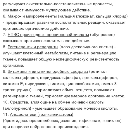
регулируют окислительно-восстановительные процессы,
оказывают иммуностимулирующее действие.
6.
Макро- и микроэлементы
(кальция глюконат, кальция хлорид)
- предотвращает развитие воспалительных реакций, оказывает
противоаллергическиое действие.
7.
НПВС производные пропионовой кислоты
(ибупрофен) -
оказывает противовоспалительное действие.
8.
Регенеранты и репаранты
(алоэ древовидного листья) -
улучшают клеточный метаболизм, питание и регенерацию
тканей, повышает общую неспецифическую резистентность
организма.
9.
Витамины и витаминоподобные средства
(ретинол,
колекальциферол, пиридоксальфосфат, эргокальциферол,
витамин Е, пиридоксин, тиамин, цианокобаламин, омега-3
триглицериды) - нормализуют обмен веществ, повышают
регенерацию тканей, тормозят чрезмерное ороговение клеток.
10.
Средства, влияющие на обмен мочевой кислоты
(аллопуринол) - уменьшает образование мочевой кислоты.
11.
Анксиолитики (транквилизаторы)
(бромгидрохлорфенилбензодиазепин, тофизопам, зопиклон) -
при псориазе нейрогенного происхождения.