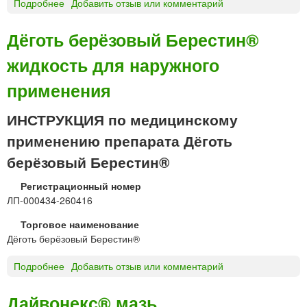
Подробнее
о
Добавить отзыв или комментарий
Д
Е
Дёготь берёзовый Берестин®
Р
жидкость для наружного
М
О
применения
В
Е
ИНСТРУКЦИЯ по медицинскому
Й
Т
применению препарата Дёготь
®
берёзовый Берестин®
к
р
Регистрационный номер
е
ЛП-000434-260416
м
Торговое наименование
Дёготь берёзовый Берестин®
Подробнее
о
Добавить отзыв или комментарий
Д
ё
Дайвонекс® мазь