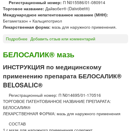
с
Регистрационный номер:
П N015586/01-080914
ж
®
Торговое название:
Дайвобет® (Daivobet®)
и
м
Международное непатентованное название (МНН):
д
а
Бетаметазон + Кальципотриол
к
з
Лекарственная форма:
мазь для наружного применения.
о
ь
с
Подробнее
о
Добавить отзыв или комментарий
т
Д
ь
а
БЕЛОСАЛИК® мазь
д
й
л
в
ИНСТРУКЦИЯ по медицинскому
я
о
н
применению препарата БЕЛОСАЛИК®
б
а
е
BELOSALIC®
р
т
у
®
Регистрационный номер: П N014695/01-170516
ж
м
ТОРГОВОЕ ПАТЕНТОВАННОЕ НАЗВАНИЕ ПРЕПАРАТА:
н
а
БЕЛОСАЛИК®
о
з
ЛЕКАРСТВЕННАЯ ФОРМА: мазь для наружного применения
г
ь
о
СОСТАВ
п
1 г мази для наружного применения содержит