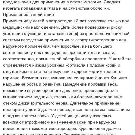
предназначен для применения в офтальмологии. Следует
избегать попадания в глаза и на слизистые оболочки.
Применение в педиатрии
Применение у детей в возрасте до 12 лет возможно только под
медицинским наблюдением. Дети более подвержены риску
угнетения функции гипоталамо-гипофизарно-надпочечниковой
системы вследствие применения глюкокортикостероидов для
наружного применения, чем взрослые, из-за большего
соотношения у них площади поверхности тела и веса и,
соответственно, повышенной абсорбции препарата. У детей это
определяется низким уровнем кортизола в плазме крови и
отсутствием ответа на стимуляцию адренокортикотропного
гормона. Возможно возникновение синдрома Иценко-Кушинга,
нарушение роста и развития, замедление прибавки веса,
повышение внутричерепного давления, проявляющегося
выпячиванием родничка, головными болями, двусторонним
отеком диска зрительного нерва. Длительное применение
препарата у детей должно проводиться по строгим показаниям
и под контролем врача. У детей чаще, чем у взрослых,
возникают атрофические изменения кожи при наружном
применении глюкокортикостероидов. Курс лечения должен
ограничиваться пятью днями. Окклюзионные повязки не