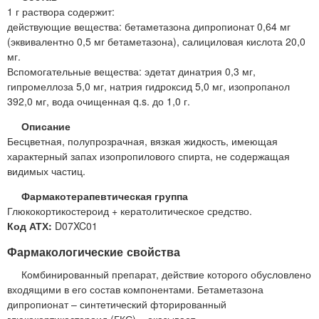
1 г раствора содержит:
действующие вещества: бетаметазона дипропионат 0,64 мг
(эквивалентно 0,5 мг бетаметазона), салициловая кислота 20,0
мг.
Вспомогательные вещества: эдетат динатрия 0,3 мг,
гипромеллоза 5,0 мг, натрия гидроксид 5,0 мг, изопропанол
392,0 мг, вода очищенная q.s. до 1,0 г.
Описание
Бесцветная, полупрозрачная, вязкая жидкость, имеющая
характерный запах изопропилового спирта, не содержащая
видимых частиц.
Фармакотерапевтическая группа
Глюкокортикостероид + кератолитическое средство.
Код АТХ:
D07XC01
Фармакологические свойства
Комбинированный препарат, действие которого обусловлено
входящими в его состав компонентами. Бетаметазона
дипропионат – синтетический фторированный
глюкокортикостероид (ГКС) – оказывает