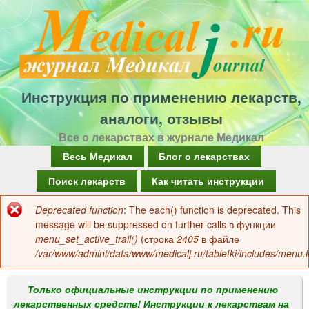
Перейти
к
основному
содержанию
Инструкция по применению лекарств,
аналоги, отзывы
Все о лекарствах в журнале Медикал
Г
Весь Медикал
Блог о лекарствах
л
Поиск лекарств
Как читать инструкции
а
Deprecated function
: The each() function is deprecated. This
Сообщение
в
message will be suppressed on further calls в функции
об
menu_set_active_trail()
(строка
2405
в файле
н
/var/www/admini/data/www/medicalj.ru/tabletki/includes/menu.i
ошибке
о
е
Только официальные инструкции по применению
лекарственных средств! Инструкции к лекарствам на