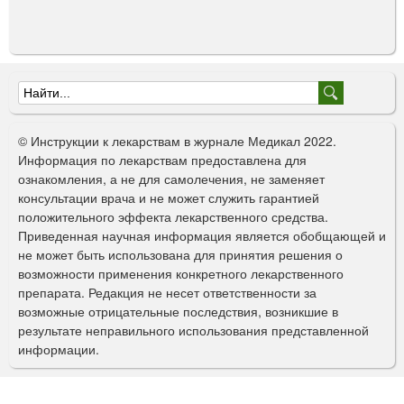
Ф
о
© Инструкции к лекарствам в журнале Медикал 2022.
р
Информация по лекарствам предоставлена для
ознакомления, а не для самолечения, не заменяет
м
консультации врача и не может служить гарантией
а
положительного эффекта лекарственного средства.
Приведенная научная информация является обобщающей и
п
не может быть использована для принятия решения о
о
возможности применения конкретного лекарственного
препарата. Редакция не несет ответственности за
и
возможные отрицательные последствия, возникшие в
с
результате неправильного использования представленной
информации.
к
а