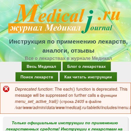
Перейти
к
основному
содержанию
Инструкция по применению лекарств,
аналоги, отзывы
Все о лекарствах в журнале Медикал
Г
Весь Медикал
Блог о лекарствах
л
Поиск лекарств
Как читать инструкции
а
Deprecated function
: The each() function is deprecated. This
Сообщение
в
message will be suppressed on further calls в функции
об
menu_set_active_trail()
(строка
2405
в файле
н
/var/www/admini/data/www/medicalj.ru/tabletki/includes/menu.i
ошибке
о
е
Только официальные инструкции по применению
лекарственных средств! Инструкции к лекарствам на