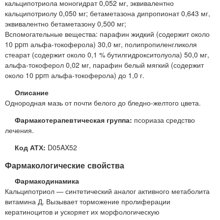
кальципотриола моногидрат 0,052 мг, эквивалентно
кальципотриолу 0,050 мг; бетаметазона дипропионат 0,643 мг,
эквивалентно бетаметазону 0,500 мг;
Вспомогательные вещества: парафин жидкий (содержит около
10 ppm альфа-токоферола) 30,0 мг, полипропиленгликоля
стеарат (содержит около 0,1 % бутилгидрокситолуола) 50,0 мг,
альфа-токоферол 0,02 мг, парафин белый мягкий (содержит
около 10 ppm альфа-токоферола) до 1,0 г.
Описание
Однородная мазь от почти белого до бледно-желтого цвета.
Фармакотерапевтическая группа:
псориаза средство
лечения.
Код АТХ:
D05AX52
Фармакологические свойства
Фармакодинамика
Кальципотриол — синтетический аналог активного метаболита
витамина Д. Вызывает торможение пролиферации
кератиноцитов и ускоряет их морфологическую