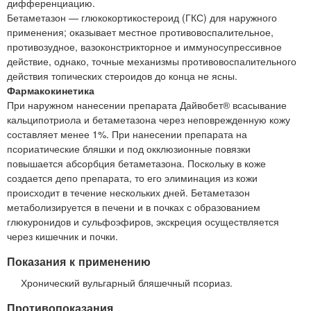
дифференциацию.
Бетаметазон — глюкокортикостероид (ГКС) для наружного
применения; оказывает местное противовоспалительное,
противозудное, вазоконстрикторное и иммуносупрессивное
действие, однако, точные механизмы противовоспалительного
действия топических стероидов до конца не ясны.
Фармакокинетика
При наружном нанесении препарата Дайвобет® всасывание
кальципотриола и бетаметазона через неповрежденную кожу
составляет менее 1%. При нанесении препарата на
псориатические бляшки и под окклюзионные повязки
повышается абсорбция бетаметазона. Поскольку в коже
создается депо препарата, то его элиминация из кожи
происходит в течение нескольких дней. Бетаметазон
метаболизируется в печени и в почках с образованием
глюкуронидов и сульфоэфиров, экскреция осуществляется
через кишечник и почки.
Показания к применению
Хронический вульгарный бляшечный псориаз.
Противопоказания