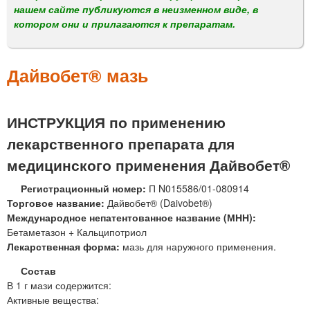
м
нашем сайте публикуются в неизменном виде, в
е
котором они и прилагаются к препаратам.
н
ю
Дайвобет® мазь
ИНСТРУКЦИЯ по применению
лекарственного препарата для
медицинского применения Дайвобет®
Регистрационный номер:
П N015586/01-080914
Торговое название:
Дайвобет® (Daivobet®)
Международное непатентованное название (МНН):
Бетаметазон + Кальципотриол
Лекарственная форма:
мазь для наружного применения.
Состав
В 1 г мази содержится:
Активные вещества: