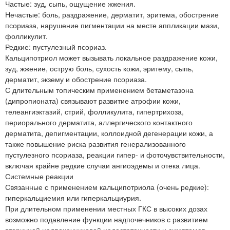
Частые: зуд, сыпь, ощущение жжения.
Нечастые: боль, раздражение, дерматит, эритема, обострение
псориаза, нарушение пигментации на месте аппликации мази,
фолликулит.
Редкие: пустулезный псориаз.
Кальципотриол может вызывать локальное раздражение кожи,
зуд, жжение, острую боль, сухость кожи, эритему, сыпь,
дерматит, экзему и обострение псориаза.
С длительным топическим применением бетаметазона
(дипропионата) связывают развитие атрофии кожи,
телеангиэктазий, стрий, фолликулита, гипертрихоза,
периорального дерматита, аллергического контактного
дерматита, депигментации, коллоидной дегенерации кожи, а
также повышение риска развития генерализованного
пустулезного псориаза, реакции гипер- и фоточувствительности,
включая крайне редкие случаи ангиоэдемы и отека лица.
Системные реакции
Связанные с применением кальципотриола (очень редкие):
гиперкальциемия или гиперкальциурия.
При длительном применении местных ГКС в высоких дозах
возможно подавление функции надпочечников с развитием
вторичной надпочечниковой недостаточности и симптомов