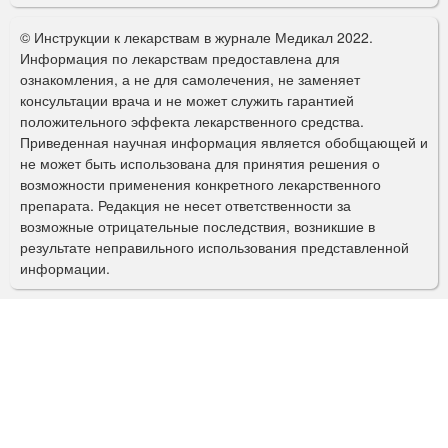
о
© Инструкции к лекарствам в журнале Медикал 2022.
р
Информация по лекарствам предоставлена для
ознакомления, а не для самолечения, не заменяет
м
консультации врача и не может служить гарантией
а
положительного эффекта лекарственного средства.
Приведенная научная информация является обобщающей и
п
не может быть использована для принятия решения о
о
возможности применения конкретного лекарственного
препарата. Редакция не несет ответственности за
и
возможные отрицательные последствия, возникшие в
с
результате неправильного использования представленной
информации.
к
а