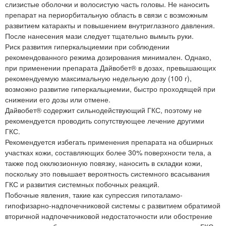
слизистые оболочки и волосистую часть головы. Не наносить
препарат на периорбитальную область в связи с возможным
развитием катаракты и повышением внутриглазного давления.
После нанесения мази следует тщательно вымыть руки.
Риск развития гиперкальциемии при соблюдении
рекомендованного режима дозирования минимален. Однако,
при применении препарата Дайвобет® в дозах, превышающих
рекомендуемую максимальную недельную дозу (100 г),
возможно развитие гиперкальциемии, быстро проходящей при
снижении его дозы или отмене.
Дайвобет® содержит сильнодействующий ГКС, поэтому не
рекомендуется проводить сопутствующее лечение другими
ГКС.
Рекомендуется избегать применения препарата на обширных
участках кожи, составляющих более 30% поверхности тела, а
также под окклюзионную повязку, наносить в складки кожи,
поскольку это повышает вероятность системного всасывания
ГКС и развития системных побочных реакций.
Побочные явления, такие как супрессия гипоталамо-
гипофизарно-надпочечниковой системы с развитием обратимой
вторичной надпочечниковой недостаточности или обострение