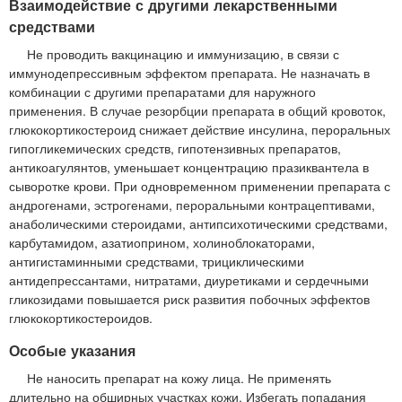
Взаимодействие с другими лекарственными
средствами
Не проводить вакцинацию и иммунизацию, в связи с
иммунодепрессивным эффектом препарата. Не назначать в
комбинации с другими препаратами для наружного
применения. В случае резорбции препарата в общий кровоток,
глюкокортикостероид снижает действие инсулина, пероральных
гипогликемических средств, гипотензивных препаратов,
антикоагулянтов, уменьшает концентрацию празиквантела в
сыворотке крови. При одновременном применении препарата с
андрогенами, эстрогенами, пероральными контрацептивами,
анаболическими стероидами, антипсихотическими средствами,
карбутамидом, азатиоприном, холиноблокаторами,
антигистаминными средствами, трициклическими
антидепрессантами, нитратами, диуретиками и сердечными
гликозидами повышается риск развития побочных эффектов
глюкокортикостероидов.
Особые указания
Не наносить препарат на кожу лица. Не применять
длительно на обширных участках кожи. Избегать попадания