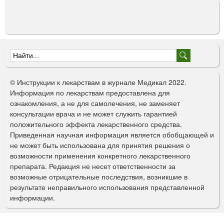
Ф
о
© Инструкции к лекарствам в журнале Медикал 2022.
р
Информация по лекарствам предоставлена для
ознакомления, а не для самолечения, не заменяет
м
консультации врача и не может служить гарантией
а
положительного эффекта лекарственного средства.
Приведенная научная информация является обобщающей и
п
не может быть использована для принятия решения о
о
возможности применения конкретного лекарственного
препарата. Редакция не несет ответственности за
и
возможные отрицательные последствия, возникшие в
с
результате неправильного использования представленной
информации.
к
а