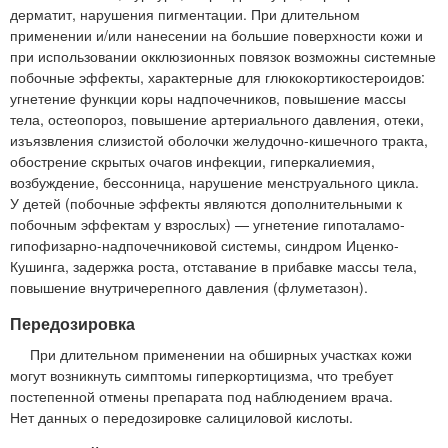
дерматит, нарушения пигментации. При длительном
применении и/или нанесении на большие поверхности кожи и
при использовании окклюзионных повязок возможны системные
побочные эффекты, характерные для глюкокортикостероидов:
угнетение функции коры надпочечников, повышение массы
тела, остеопороз, повышение артериального давления, отеки,
изъязвления слизистой оболочки желудочно-кишечного тракта,
обострение скрытых очагов инфекции, гиперкалиемия,
возбуждение, бессонница, нарушение менструального цикла.
У детей (побочные эффекты являются дополнительными к
побочным эффектам у взрослых) — угнетение гипоталамо-
гипофизарно-надпочечниковой системы, синдром Иценко-
Кушинга, задержка роста, отставание в прибавке массы тела,
повышение внутричерепного давления (флуметазон).
Передозировка
При длительном применении на обширных участках кожи
могут возникнуть симптомы гиперкортицизма, что требует
постепенной отмены препарата под наблюдением врача.
Нет данных о передозировке салициловой кислоты.