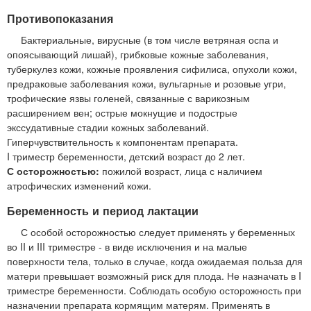
Противопоказания
Бактериальные, вирусные (в том числе ветряная оспа и
опоясывающий лишай), грибковые кожные заболевания,
туберкулез кожи, кожные проявления сифилиса, опухоли кожи,
предраковые заболевания кожи, вульгарные и розовые угри,
трофические язвы голеней, связанные с варикозным
расширением вен; острые мокнущие и подострые
экссудативные стадии кожных заболеваний.
Гиперчувствительность к компонентам препарата.
I триместр беременности, детский возраст до 2 лет.
С осторожностью:
пожилой возраст, лица с наличием
атрофических изменений кожи.
Беременность и период лактации
С особой осторожностью следует применять у беременных
во II и III триместре - в виде исключения и на малые
поверхности тела, только в случае, когда ожидаемая польза для
матери превышает возможный риск для плода. Не назначать в I
триместре беременности. Соблюдать особую осторожность при
назначении препарата кормящим матерям. Применять в