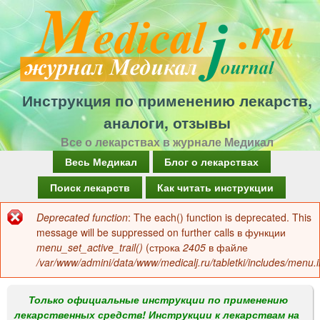
Перейти
к
основному
содержанию
Инструкция по применению лекарств,
аналоги, отзывы
Все о лекарствах в журнале Медикал
Г
Весь Медикал
Блог о лекарствах
л
Поиск лекарств
Как читать инструкции
а
Deprecated function
: The each() function is deprecated. This
Сообщение
в
message will be suppressed on further calls в функции
об
menu_set_active_trail()
(строка
2405
в файле
н
/var/www/admini/data/www/medicalj.ru/tabletki/includes/menu.i
ошибке
о
е
Только официальные инструкции по применению
лекарственных средств! Инструкции к лекарствам на