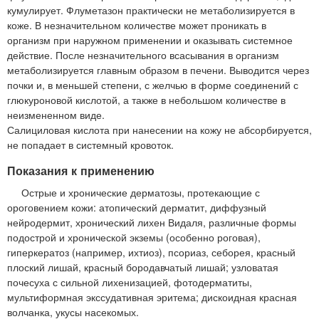
кумулирует. Флуметазон практически не метаболизируется в
коже. В незначительном количестве может проникать в
организм при наружном применении и оказывать системное
действие. После незначительного всасывания в организм
метаболизируется главным образом в печени. Выводится через
почки и, в меньшей степени, с желчью в форме соединений с
глюкуроновой кислотой, а также в небольшом количестве в
неизмененном виде.
Салициловая кислота при нанесении на кожу не абсорбируется,
не попадает в системный кровоток.
Показания к применению
Острые и хронические дерматозы, протекающие с
ороговением кожи: атопический дерматит, диффузный
нейродермит, хронический лихен Видаля, различные формы
подострой и хронической экземы (особенно роговая),
гиперкератоз (например, ихтиоз), псориаз, себорея, красный
плоский лишай, красный бородавчатый лишай; узловатая
почесуха с сильной лихенизацией, фотодерматиты,
мультиформная экссудативная эритема; дискоидная красная
волчанка, укусы насекомых.