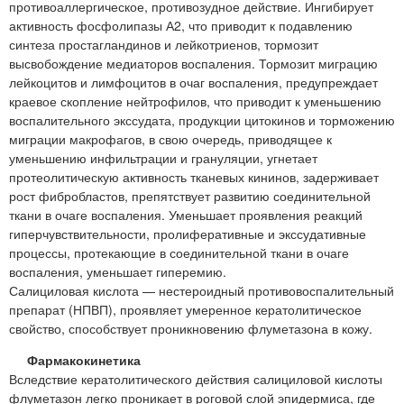
противоаллергическое, противозудное действие. Ингибирует
активность фосфолипазы А2, что приводит к подавлению
синтеза простагландинов и лейкотриенов, тормозит
высвобождение медиаторов воспаления. Тормозит миграцию
лейкоцитов и лимфоцитов в очаг воспаления, предупреждает
краевое скопление нейтрофилов, что приводит к уменьшению
воспалительного экссудата, продукции цитокинов и торможению
миграции макрофагов, в свою очередь, приводящее к
уменьшению инфильтрации и грануляции, угнетает
протеолитическую активность тканевых кининов, задерживает
рост фибробластов, препятствует развитию соединительной
ткани в очаге воспаления. Уменьшает проявления реакций
гиперчувствительности, пролиферативные и экссудативные
процессы, протекающие в соединительной ткани в очаге
воспаления, уменьшает гиперемию.
Салициловая кислота — нестероидный противовоспалительный
препарат (НПВП), проявляет умеренное кератолитическое
свойство, способствует проникновению флуметазона в кожу.
Фармакокинетика
Вследствие кератолитического действия салициловой кислоты
флуметазон легко проникает в роговой слой эпидермиса, где