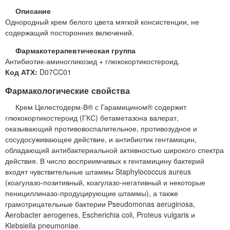
Описание
Однородный крем белого цвета мягкой консистенции, не
содержащий посторонних включений.
Фармакотерапевтическая группа
Антибиотик-аминогликозид + глюкокортикостероид.
Код АТХ:
D07CC01
Фармакологические свойства
Крем Целестодерм-В® с Гарамицином® содержит
глюкокортикостероид (ГКС) бетаметазона валерат,
оказывающий противовоспалительное, противозудное и
сосудосуживающее действие, и антибиотик гентамицин,
обладающий антибактериальной активностью широкого спектра
действия. В число восприимчивых к гентамицину бактерий
входят чувствительные штаммы Staphylococcus aureus
(коагулазо-позитивный, коагулазо-негативный и некоторые
пенициллиназо-продуцирующие штаммы), а также
грамотрицательные бактерии Pseudomonas aeruginosa,
Aerobacter aerogenes, Escherichia coli, Proteus vulgaris и
Klebsiella pneumoniae.