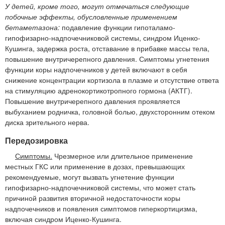
У детей, кроме того, могут отмечаться следующие
побочные эффекты, обусловленные применением
бетаметазона:
подавление функции гипоталамо-
гипофизарно-надпочечниковой системы, синдром Иценко-
Кушинга, задержка роста, отставание в прибавке массы тела,
повышение внутричерепного давления. Симптомы угнетения
функции коры надпочечников у детей включают в себя
снижение концентрации кортизола в плазме и отсутствие ответа
на стимуляцию адренокортикотропного гормона (АКТГ).
Повышение внутричерепного давления проявляется
выбуханием родничка, головной болью, двухсторонним отеком
диска зрительного нерва.
Передозировка
Симптомы.
Чрезмерное или длительное применение
местных ГКС или применение в дозах, превышающих
рекомендуемые, могут вызвать угнетение функции
гипофизарно-надпочечниковой системы, что может стать
причиной развития вторичной недостаточности коры
надпочечников и появления симптомов гиперкортицизма,
включая синдром Иценко-Кушинга.