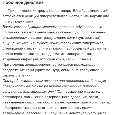
Побочное действие
При применении крема Целестодерм-В® с Гарамицином®
встречаются реакции гиперчувствительности, сыпь нарушение
пигментации кожи.
Возможны следующие местные реакции, обусловленные
применением бетаметазона, особенно при использовании
окклюзионных повязок:
раздражение кожи (зуд, эритема),
ощущение жжения, сухость кожи, фолликулит, гипертрихоз,
стероидные угри, гипопигментация, периоральный дерматит,
аллергический контактный дерматит, мацерация кожи,
вторичная инфекция, атрофия кожи, стрии, потница.
При
лечении гентамицином
встречается преходящее
раздражение кожи (эритема, зуд), обычно не требующее
отмены лечения.
При продолжительном лечении или нанесении на большую
поверхность возможно развитие системных побочных
эффектов, характерных для ГКС:
повышение массы тела,
остеопороз, повышение артериального давления, отеки,
изъязвление слизистой оболочки желудочно-кишечного тракта,
обострение скрытых очагов инфекции, гипергликемия,
возбуждение, бессонница, нарушение менструального цикла.