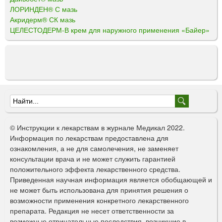
ЛОРИНДЕН® С мазь
Акридерм® СК мазь
ЦЕЛЕСТОДЕРМ-В крем для наружного применения «Байер»
Ф
о
© Инструкции к лекарствам в журнале Медикал 2022.
р
Информация по лекарствам предоставлена для
ознакомления, а не для самолечения, не заменяет
м
консультации врача и не может служить гарантией
а
положительного эффекта лекарственного средства.
Приведенная научная информация является обобщающей и
п
не может быть использована для принятия решения о
о
возможности применения конкретного лекарственного
препарата. Редакция не несет ответственности за
и
возможные отрицательные последствия, возникшие в