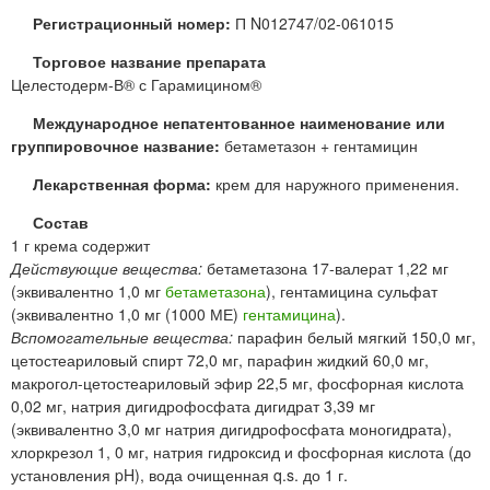
Регистрационный номер:
П N012747/02-061015
Торговое название препарата
Целестодерм-В® с Гарамицином®
Международное непатентованное наименование или
группировочное название:
бетаметазон + гентамицин
Лекарственная форма:
крем для наружного применения.
Состав
1 г крема содержит
Действующие вещества:
бетаметазона 17-валерат 1,22 мг
(эквивалентно 1,0 мг
бетаметазона
), гентамицина сульфат
(эквивалентно 1,0 мг (1000 МЕ)
гентамицина
).
Вспомогательные вещества:
парафин белый мягкий 150,0 мг,
цетостеариловый спирт 72,0 мг, парафин жидкий 60,0 мг,
макрогол-цетостеариловый эфир 22,5 мг, фосфорная кислота
0,02 мг, натрия дигидрофосфата дигидрат 3,39 мг
(эквивалентно 3,0 мг натрия дигидрофосфата моногидрата),
хлоркрезол 1, 0 мг, натрия гидроксид и фосфорная кислота (до
установления pH), вода очищенная q.s. до 1 г.