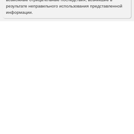
с
результате неправильного использования представленной
информации.
к
а