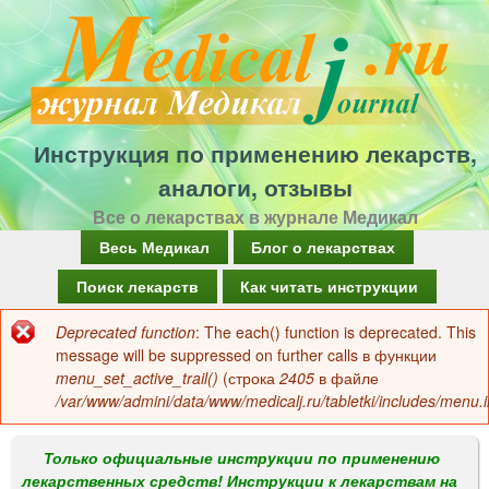
Перейти
к
основному
содержанию
Инструкция по применению лекарств,
аналоги, отзывы
Все о лекарствах в журнале Медикал
Г
Весь Медикал
Блог о лекарствах
л
Поиск лекарств
Как читать инструкции
а
Deprecated function
: The each() function is deprecated. This
Сообщение
в
message will be suppressed on further calls в функции
об
menu_set_active_trail()
(строка
2405
в файле
н
/var/www/admini/data/www/medicalj.ru/tabletki/includes/menu.i
ошибке
о
е
Только официальные инструкции по применению
лекарственных средств! Инструкции к лекарствам на