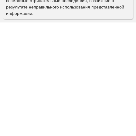
возможные отрицательные последствия, возникшие в
с
результате неправильного использования представленной
информации.
к
а