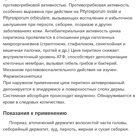
противогрибковой активностью. Противогрибковая активность
особенно выражена при действии на Pityrosporum ovale и
Pityrosporum orbiculare, вызывающих воспаление и избыточное
шелушение при перхоти, себорее, псориазе и других
заболеваниях кожи. Антибактериальная активность цинка
пиритиона проявляется в отношении ряда патогенных
микроорганизмов (стрептококк, стафилококк, синегнойная и
кишечная палочки, протей и др.) Цинк пиритион снижает
внутриклеточный уровень АТФ, способствует деполяризации
клеточных мембран, вызывая гибель грибов и бактерий.
Механизм противовоспалительного действия не изучен.
Фармакокинетика
При наружном применении цинк пиритион активированный
депонируется в эпидермисе и поверхностных слоях дермы.
Системная абсорбция происходит медленно. Обнаруживается в
крови в следовых количествах.
Показания к применению
Псориаз, атопический дерматит волосистой части головы,
себорейный дерматит, зуд, перхоть, жирная и сухая себорея.