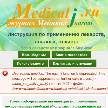
Перейти
к
основному
содержанию
Инструкция по применению лекарств,
аналоги, отзывы
Все о лекарствах в журнале Медикал
Г
Весь Медикал
Блог о лекарствах
л
Поиск лекарств
Как читать инструкции
а
Deprecated function
: The each() function is deprecated. This
Сообщение
в
message will be suppressed on further calls в функции
об
menu_set_active_trail()
(строка
2405
в файле
н
/var/www/admini/data/www/medicalj.ru/tabletki/includes/menu.i
ошибке
о
е
Только официальные инструкции по применению
лекарственных средств! Инструкции к лекарствам на