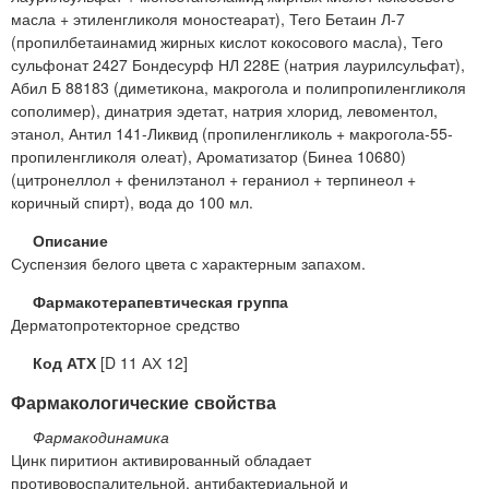
масла + этиленгликоля моностеарат), Тего Бетаин Л-7
(пропилбетаинамид жирных кислот кокосового масла), Тего
сульфонат 2427 Бондесурф НЛ 228Е (натрия лаурилсульфат),
Абил Б 88183 (диметикона, макрогола и полипропиленгликоля
сополимер), динатрия эдетат, натрия хлорид, левоментол,
этанол, Антил 141-Ликвид (пропиленгликоль + макрогола-55-
пропиленгликоля олеат), Ароматизатор (Бинеа 10680)
(цитронеллол + фенилэтанол + гераниол + терпинеол +
коричный спирт), вода до 100 мл.
Описание
Суспензия белого цвета с характерным запахом.
Фармакотерапевтическая группа
Дерматопротекторное средство
Код АТХ
[D 11 АХ 12]
Фармакологические свойства
Фармакодинамика
Цинк пиритион активированный обладает
противовоспалительной, антибактериальной и