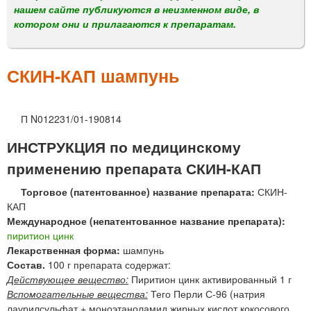
м
нашем сайте публикуются в неизменном виде, в
е
котором они и прилагаются к препаратам.
н
ю
СКИН-КАП шампунь
П N012231/01-190814
ИНСТРУКЦИЯ по медицинскому
применению препарата СКИН-КАП
Торговое (патентованное) название препарата:
СКИН-
КАП
Международное (непатентованное название препарата):
пиритион цинк
Лекарственная форма:
шампунь
Состав.
100 г препарата содержат:
Действующее вещество:
Пиритион цинк активированный 1 г
Вспомогательные вещества:
Тего Перли С-96 (натрия
лаурилсульфат + моноэтаноламид жирных кислот кокосового