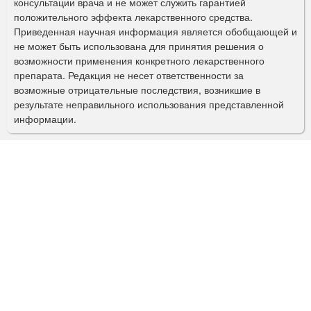
консультации врача и не может служить гарантией
а
положительного эффекта лекарственного средства.
Приведенная научная информация является обобщающей и
п
не может быть использована для принятия решения о
о
возможности применения конкретного лекарственного
препарата. Редакция не несет ответственности за
и
возможные отрицательные последствия, возникшие в
с
результате неправильного использования представленной
информации.
к
а