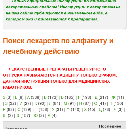
м
Только официальные инструкции по применению
лекарственных средств! Инструкции к лекарствам на
е
нашем сайте публикуются в неизменном виде, в
н
котором они и прилагаются к препаратам.
ю
Поиск лекарств по алфавиту и
лечебному действию
ЛЕКАРСТВЕННЫЕ ПРЕПАРАТЫ РЕЦЕПТУРНОГО
ОТПУСКА НАЗНАЧАЮТСЯ ПАЦИЕНТУ ТОЛЬКО ВРАЧОМ.
ДАННАЯ ИНСТРУКЦИЯ ТОЛЬКО ДЛЯ МЕДИЦИНСКИХ
РАБОТНИКОВ.
5
(3)
|
L
(6)
|
А
(336)
|
Б
(172)
|
В
(165)
|
Г
(193)
|
Д
(217)
|
Ж
(11)
|
З
(32)
|
И
(27)
|
К
(90)
|
Л
(84)
|
М
(91)
|
Н
(87)
|
О
(41)
|
П
(130)
|
Р
(83)
|
С
(139)
|
Т
(158)
|
У
(31)
|
Ф
(140)
|
Х
(45)
|
Ц
(78)
|
Ч
(3)
|
Ш
(3)
|
Э
(157)
|
Ю
(2)
|
Я
(4)
Последнее
Заголовок