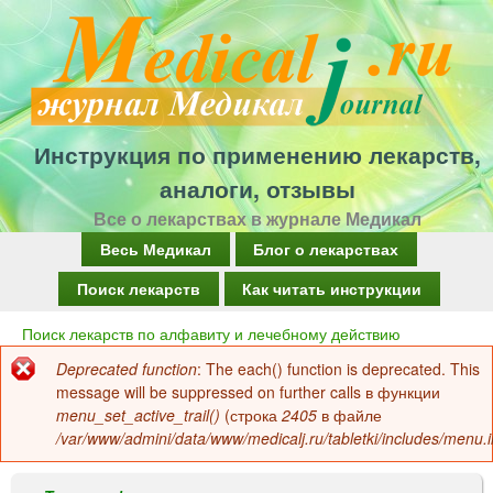
Перейти
к
основному
содержанию
Инструкция по применению лекарств,
аналоги, отзывы
Все о лекарствах в журнале Медикал
Г
Весь Медикал
Блог о лекарствах
л
Поиск лекарств
Как читать инструкции
а
Поиск лекарств по алфавиту и лечебному действию
Вы
в
Deprecated function
: The each() function is deprecated. This
здесь
Сообщение
н
message will be suppressed on further calls в функции
об
menu_set_active_trail()
(строка
2405
в файле
о
/var/www/admini/data/www/medicalj.ru/tabletki/includes/menu.i
ошибке
е