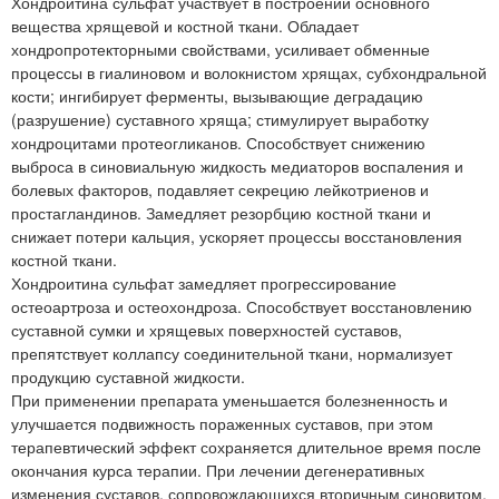
Хондроитина сульфат участвует в построении основного
вещества хрящевой и костной ткани. Обладает
хондропротекторными свойствами, усиливает обменные
процессы в гиалиновом и волокнистом хрящах, субхондральной
кости; ингибирует ферменты, вызывающие деградацию
(разрушение) суставного хряща; стимулирует выработку
хондроцитами протеогликанов. Способствует снижению
выброса в синовиальную жидкость медиаторов воспаления и
болевых факторов, подавляет секрецию лейкотриенов и
простагландинов. Замедляет резорбцию костной ткани и
снижает потери кальция, ускоряет процессы восстановления
костной ткани.
Хондроитина сульфат замедляет прогрессирование
остеоартроза и остеохондроза. Способствует восстановлению
суставной сумки и хрящевых поверхностей суставов,
препятствует коллапсу соединительной ткани, нормализует
продукцию суставной жидкости.
При применении препарата уменьшается болезненность и
улучшается подвижность пораженных суставов, при этом
терапевтический эффект сохраняется длительное время после
окончания курса терапии. При лечении дегенеративных
изменения суставов, сопровождающихся вторичным синовитом,