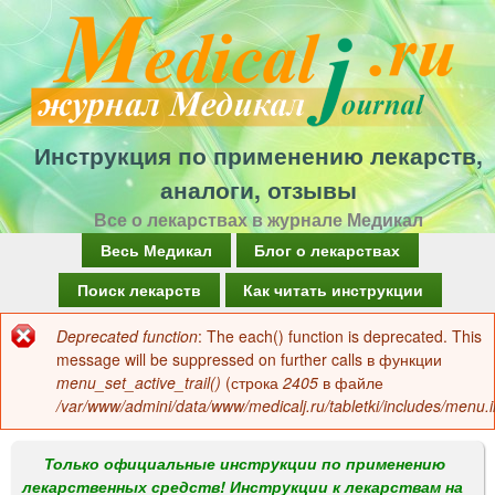
Перейти
к
основному
содержанию
Инструкция по применению лекарств,
аналоги, отзывы
Все о лекарствах в журнале Медикал
Г
Весь Медикал
Блог о лекарствах
л
Поиск лекарств
Как читать инструкции
а
Deprecated function
: The each() function is deprecated. This
Сообщение
в
message will be suppressed on further calls в функции
об
menu_set_active_trail()
(строка
2405
в файле
н
/var/www/admini/data/www/medicalj.ru/tabletki/includes/menu.i
ошибке
о
е
Только официальные инструкции по применению
лекарственных средств! Инструкции к лекарствам на