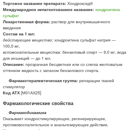
Торговое название препарата:
Хондроксид®
Международное непатентованное название:
хондроитина
сульфат
Лекарственная форма:
раствор для внутримышечного
введения
Состав на 1 мл:
действующее вещество:
хондроитина сульфат натрия —
100,0 мг,
вспомогательные вещества:
бензиловый спирт — 9,0 мг, вода
для инъекций — до 1 мл.
Описание:
прозрачная бесцветная или со слегка желтоватым
оттенком жидкость с запахом бензилового спирта.
Фармакотерапевтическая группа:
репарации тканей
стимулятор
Код АТХ
[М01АХ25]
Фармакологические свойства
Фармакодинамика
Оказывает хондростимулирующее, регенерирующее,
противовоспалительное и анальгезирующее действие.