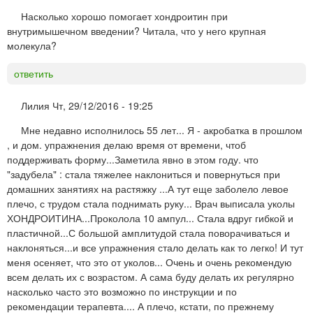
Насколько хорошо помогает хондроитин при
внутримышечном введении? Читала, что у него крупная
молекула?
ответить
Лилия
Чт, 29/12/2016 - 19:25
Мне недавно исполнилось 55 лет... Я - акробатка в прошлом
, и дом. упражнения делаю время от времени, чтоб
поддерживать форму...Заметила явно в этом году. что
"задубела" : стала тяжелее наклониться и повернуться при
домашних занятиях на растяжку ...А тут еще заболело левое
плечо, с трудом стала поднимать руку... Врач выписала уколы
ХОНДРОИТИНА...Проколола 10 ампул... Стала вдруг гибкой и
пластичной...С большой амплитудой стала поворачиваться и
наклоняться...и все упражнения стало делать как то легко! И тут
меня осеняет, что это от уколов... Очень и очень рекомендую
всем делать их с возрастом. А сама буду делать их регулярно
насколько часто это возможно по инструкции и по
рекомендации терапевта.... А плечо, кстати, по прежнему