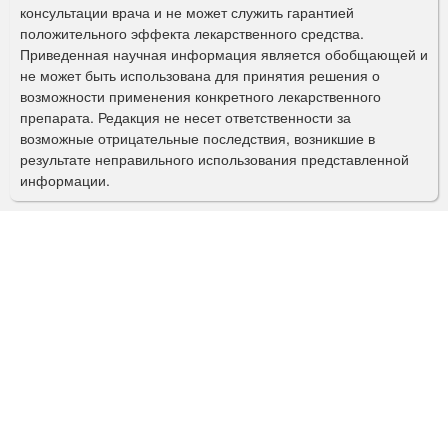
м
консультации врача и не может служить гарантией
а
положительного эффекта лекарственного средства.
Приведенная научная информация является обобщающей и
п
не может быть использована для принятия решения о
о
возможности применения конкретного лекарственного
препарата. Редакция не несет ответственности за
и
возможные отрицательные последствия, возникшие в
с
результате неправильного использования представленной
информации.
к
а