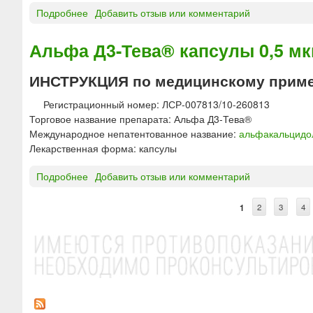
п
в
и
Подробнее
о
Добавить отзыв или комментарий
с
е
в
А
у
д
е
Р
Альфа Д3-Тева® капсулы 0,5 мк
л
е
н
Т
ы
н
н
Р
ИНСТРУКЦИЯ по медицинскому приме
Б
и
о
А
и
я
г
®
Регистрационный номер: ЛСР-007813/10-260813
о
о
т
Торговое название препарата: Альфа Д3-Тева®
т
в
а
Международное непатентованное название:
альфакальцидо
е
в
б
Лекарственная форма: капсулы
к
е
л
д
е
Подробнее
о
Добавить отзыв или комментарий
е
т
А
н
к
л
1
2
3
4
и
С
и
ь
я
ф
т
а
р
Д
3
а
-
н
Т