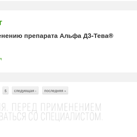
г
нению препарата Альфа Д3-Тева®
л
5
следующая ›
последняя »