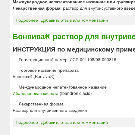
н
Международное непатентованное название или группир
о
р
М
у
Лекарственная форма:
раствор для внутрисуставного введ
н
м
И
т
»
Н
р
Подробнее
о
Добавить отзыв или комментарий
п
ь
Г
о
И
Бонвива® раствор для внутрив
р
А
о
Л
ИНСТРУКЦИЯ по медицинскому приме
ш
Г
о
А
Регистрационный номер: ЛСР-001108/08-090816
к
Н
«
Торговое название препарата
Ф
О
Бонвива® (Bonviva®)
И
з
Д
Международное непатентованное название
о
И
Ибандроновая кислота
(Ibandronic acid)
н
Я
»
р
Лекарственная форма
а
Раствор для внутривенного введения
с
т
Подробнее
о
Добавить отзыв или комментарий
в
Б
о
о