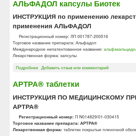
АЛЬФАДОЛ капсулы Биотек
р
н
д
в
ИНСТРУКЦИЯ по применению лекарств
л
и
применения АЛЬФАДОЛ
я
в
в
а
Регистрационный номер: ЛП 001787-200516
н
®
Торговое название препарата: Альфадол
у
р
Международное непатентованное название:
альфакальцидо
т
а
Лекарственная форма: капсулы
р
с
и
т
Подробнее
о
Добавить отзыв или комментарий
с
в
А
у
о
Л
АРТРА® таблетки
с
р
Ь
т
д
Ф
а
ИНСТРУКЦИЯ ПО МЕДИЦИНСКОМУ ПР
л
А
в
я
АРТРА®
Д
н
в
О
о
н
Регистрационный номер:
П N014829/01-030415
Л
г
у
Торговое название препарата: АРТРА®
к
о
т
Лекарственная форма:
таблетки покрытые пленочной обол
а
в
р