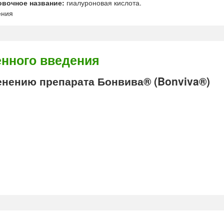
овочное название:
гиалуроновая кислота.
ения
енного введения
нению препарата Бонвива® (Bonviva®)