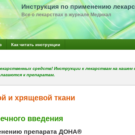
Перейти
Инструкция по применению лекарс
к
Все о лекарствах в журнале Медикал
основному
содержанию
в
Как читать инструкции
екарственных средств! Инструкции к лекарствам на нашем 
илагаются к препаратам.
й и хрящевой ткани
ечного введения
енению препарата ДОНА®