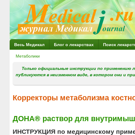
Г
Весь Медикал
Блог о лекарствах
Поиск лекарст
л
Метаболики
Вы
а
здесь
Только официальные инструкции по применению л
в
публикуются в неизменном виде, в котором они и пр
н
о
Корректоры метаболизма костно
е
м
ДОНА® раствор для внутримыш
е
н
ИНСТРУКЦИЯ по медицинскому прим