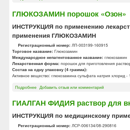
у
и
н
Г
л
я
и
Л
ГЛЮКОЗАМИН порошок «Озон»
ь
я
Ю
ф
р
К
ИНСТРУКЦИЯ по применению лекарств
а
а
О
т
с
применения ГЛЮКОЗАМИН
З
7
т
А
5
Регистрационный номер:
ЛП-003199-160915
в
М
0
Торговое название:
Глюкозамин
о
И
т
Международное непатентованное название:
глюкозамин
р
Н
а
Лекарственная форма:
порошок для приготовления раство
а
т
б
Состав на одну упаковку (4 грамма):
д
а
л
Активное вещество: глюкозамина сульфата натрия хлорид - 1
л
б
е
я
л
т
Подробнее
о
Добавить отзыв или комментарий
п
е
к
Г
р
т
и
Л
и
ГИАЛГАН ФИДИЯ раствор для вн
к
Ю
Ю
е
и
н
К
м
ИНСТРУКЦИЯ по медицинскому прим
«
и
О
а
О
ф
З
в
Регистрационный номер:
ЛСР-006134/08-290816
з
а
А