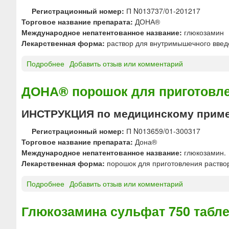
ю
Регистрационный номер:
П N013737/01-201217
Торговое название препарата:
ДОНА®
Международное непатентованное название:
глюкозамин
Лекарственная форма:
раствор для внутримышечного введ
Подробнее
о
Добавить отзыв или комментарий
Д
О
ДОНА® порошок для приготовле
Н
А
ИНСТРУКЦИЯ по медицинскому прим
®
р
Регистрационный номер:
П N013659/01-300317
а
Торговое название препарата:
Дона®
с
Международное непатентованное название:
глюкозамин.
т
Лекарственная форма:
порошок для приготовления раствор
в
о
Подробнее
о
Добавить отзыв или комментарий
р
Д
д
О
Глюкозамина сульфат 750 табл
л
Н
я
А