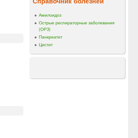
Справочник болезней
Амилоидоз
Острые респираторные заболевания
(ОРЗ)
Панкреатит
Цистит