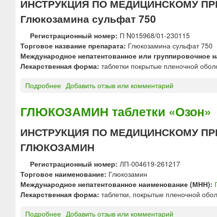
ИНСТРУКЦИЯ ПО МЕДИЦИНСКОМУ ПР
в
®
Глюкозамина сульфат 750
н
п
у
о
Регистрационный номер:
П N015968/01-230115
т
р
Торговое название препарата:
Глюкозамина сульфат 750
р
о
Международное непатентованное или группировочное н
и
ш
Лекарственная форма:
таблетки покрытые пленочной обол
м
о
ы
к
Подробнее
о
Добавить отзыв или комментарий
ш
д
Г
е
л
л
ГЛЮКОЗАМИН таблетки «Озон»
ч
я
ю
н
п
к
о
ИНСТРУКЦИЯ ПО МЕДИЦИНСКОМУ ПР
р
о
г
и
ГЛЮКОЗАМИН
з
о
г
а
в
о
Регистрационный номер:
ЛП-004619-261217
м
в
т
Торговое наименование:
Глюкозамин
и
е
о
Международное непатентованное наименование (МНН):
н
д
в
Лекарственная форма:
таблетки, покрытые пленочной обол
а
е
л
с
н
е
Подробнее
о
Добавить отзыв или комментарий