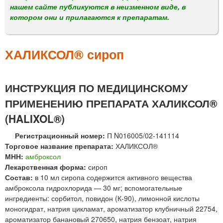
м
нашем сайте публикуются в неизменном виде, в
е
котором они и прилагаются к препаратам.
н
ю
ХАЛИКСОЛ® сироп
ИНСТРУКЦИЯ ПО МЕДИЦИНСКОМУ
ПРИМЕНЕНИЮ ПРЕПАРАТА ХАЛИКСОЛ®
(HALIXOL®)
Регистрационный номер:
П N016005/02-141114
Торговое название препарата:
ХАЛИКСОЛ®
МНН:
амброксол
Лекарственная форма:
сироп
Состав:
в 10 мл сиропа содержится активного вещества
амброксола гидрохлорида — 30 мг; вспомогательные
ингредиенты: сорбитол, повидон (К-90), лимонной кислоты
моногидрат, натрия цикламат, ароматизатор клубничный 22754,
ароматизатор банановый 270650, натрия бензоат, натрия