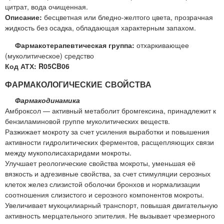
цитрат, вода очищенная.
Описание:
бесцветная или бледно-желтого цвета, прозрачная
жидкость без осадка, обладающая характерным запахом.
Фармакотерапевтическая группа:
отхаркивающее
(муколитическое) средство
Код АТХ: R05CB06
ФАРМАКОЛОГИЧЕСКИЕ СВОЙСТВА
Фармакодинамика
Амброксол — активный метаболит бромгексина, принадлежит к
бензиламиновой группе муколитических веществ.
Разжижает мокроту за счет усиления выработки и повышения
активности гидролитических ферментов, расщепляющих связи
между мукополисахаридами мокроты.
Улучшает реологические свойства мокроты, уменьшая её
вязкость и адгезивные свойства, за счет стимуляции серозных
клеток желез слизистой оболочки бронхов и нормализации
соотношения слизистого и серозного компонентов мокроты.
Увеличивает мукоцилиарный транспорт, повышая двигательную
активность мерцательного эпителия. Не вызывает чрезмерного