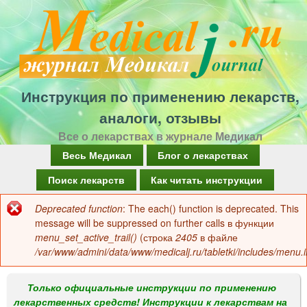
Перейти
к
основному
содержанию
Инструкция по применению лекарств,
аналоги, отзывы
Все о лекарствах в журнале Медикал
Г
Весь Медикал
Блог о лекарствах
л
Поиск лекарств
Как читать инструкции
а
Deprecated function
: The each() function is deprecated. This
Сообщение
в
message will be suppressed on further calls в функции
об
menu_set_active_trail()
(строка
2405
в файле
н
/var/www/admini/data/www/medicalj.ru/tabletki/includes/menu.i
ошибке
о
е
Только официальные инструкции по применению
лекарственных средств! Инструкции к лекарствам на