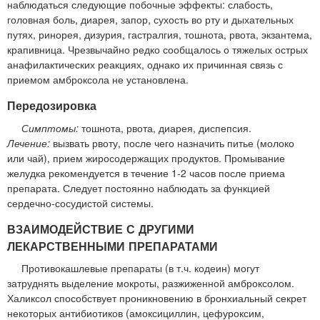
наблюдаться следующие побочные эффекты: слабость,
головная боль, диарея, запор, сухость во рту и дыхательных
путях, ринорея, дизурия, гастралгия, тошнота, рвота, экзантема,
крапивница. Чрезвычайно редко сообщалось о тяжелых острых
анафилактических реакциях, однако их причинная связь с
приемом амброксола не установлена.
Передозировка
Симптомы:
тошнота, рвота, диарея, диспепсия.
Лечение:
вызвать рвоту, после чего назначить питье (молоко
или чай), прием жиросодержащих продуктов. Промывание
желудка рекомендуется в течение 1-2 часов после приема
препарата. Следует постоянно наблюдать за функцией
сердечно-сосудистой системы.
ВЗАИМОДЕЙСТВИЕ С ДРУГИМИ
ЛЕКАРСТВЕННЫМИ ПРЕПАРАТАМИ
Противокашлевые препараты (в т.ч. кодеин) могут
затруднять выделение мокроты, разжиженной амброксолом.
Халиксол способствует проникновению в бронхиальный секрет
некоторых антибиотиков (амоксициллин, цефуроксим,