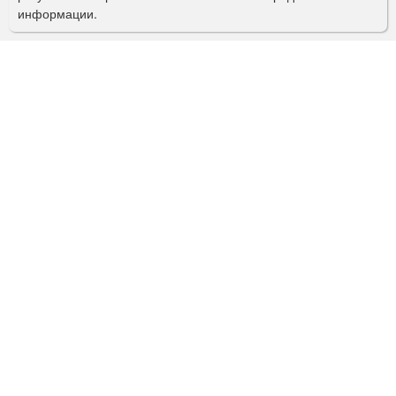
информации.
к
а