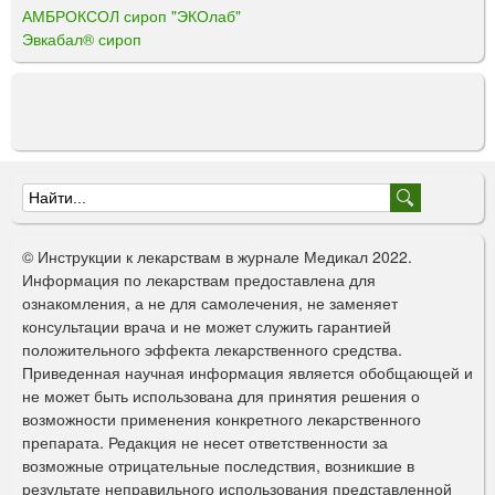
АМБРОКСОЛ сироп "ЭКОлаб"
Эвкабал® сироп
Ф
о
© Инструкции к лекарствам в журнале Медикал 2022.
р
Информация по лекарствам предоставлена для
ознакомления, а не для самолечения, не заменяет
м
консультации врача и не может служить гарантией
а
положительного эффекта лекарственного средства.
Приведенная научная информация является обобщающей и
п
не может быть использована для принятия решения о
о
возможности применения конкретного лекарственного
препарата. Редакция не несет ответственности за
и
возможные отрицательные последствия, возникшие в
с
результате неправильного использования представленной