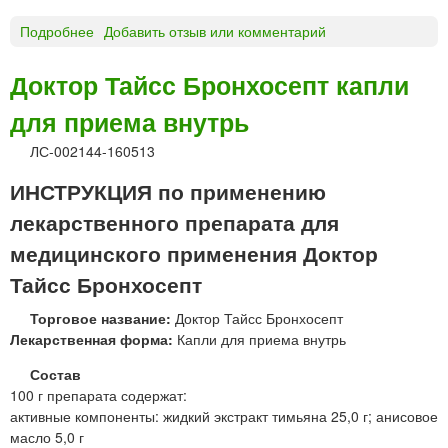
д
Подробнее
о
Добавить отзыв или комментарий
л
Д
я
О
Доктор Тайсс Бронхосепт капли
н
К
а
для приема внутрь
Т
р
О
у
ЛС-002144-160513
Р
ж
Т
ИНСТРУКЦИЯ по применению
н
А
о
лекарственного препарата для
Й
г
С
медицинского применения Доктор
о
С
п
Тайсс Бронхосепт
А
р
Н
и
Торговое название:
Доктор Тайсс Бронхосепт
И
м
Лекарственная форма:
Капли для приема внутрь
С
е
О
Состав
н
В
100 г препарата содержат:
е
О
активные компоненты: жидкий экстракт тимьяна 25,0 г; анисовое
н
Е
масло 5,0 г
и