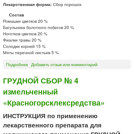
«
Лекарственная форма:
Сбор порошок
И
в
Состав
а
Ромашки цветков 20 %
н
Багульника болотного побегов 20 %
о
Ноготков цветков 20 %
в
Фиалки травы 20 %
с
Солодки корней 15 %
к
Мяты перечной листьев 5 %
а
я
Подробнее
о
Добавить отзыв или комментарий
»
Г
Р
ГРУДНОЙ СБОР № 4
У
измельченный
Д
Н
«Красногорсклексредства»
О
Й
ИНСТРУКЦИЯ по применению
С
Б
лекарственного препарата для
О
медицинского применения ГРУДНОЙ
Р