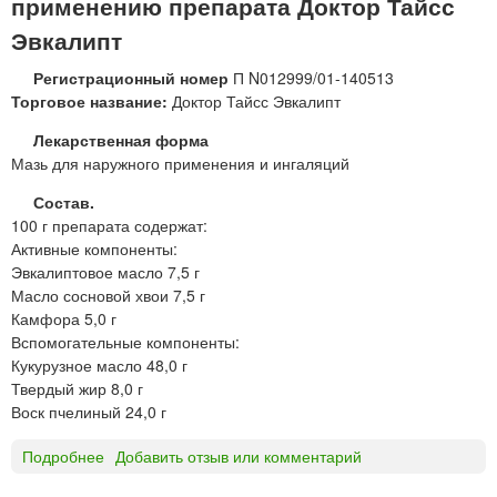
применению препарата Доктор Тайсс
Б
Эвкалипт
р
о
Регистрационный номер
П N012999/01-140513
н
Торговое название:
Доктор Тайсс Эвкалипт
х
о
Лекарственная форма
р
Мазь для наружного применения и ингаляций
а
с
Состав.
т
100 г препарата содержат:
в
Активные компоненты:
о
Эвкалиптовое масло 7,5 г
р
Масло сосновой хвои 7,5 г
д
Камфора 5,0 г
л
Вспомогательные компоненты:
я
Кукурузное масло 48,0 г
п
Твердый жир 8,0 г
р
Воск пчелиный 24,0 г
и
Подробнее
о
Добавить отзыв или комментарий
е
Д
м