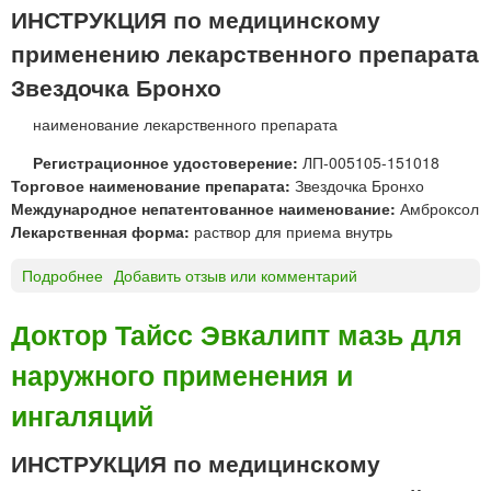
ИНСТРУКЦИЯ по медицинскому
применению лекарственного препарата
Звездочка Бронхо
наименование лекарственного препарата
Регистрационное удостоверение:
ЛП-005105-151018
Торговое наименование препарата:
Звездочка Бронхо
Международное непатентованное наименование:
Амброксол
Лекарственная форма:
раствор для приема внутрь
Подробнее
о
Добавить отзыв или комментарий
З
в
Доктор Тайсс Эвкалипт мазь для
е
наружного применения и
з
д
ингаляций
о
ч
ИНСТРУКЦИЯ по медицинскому
к
а