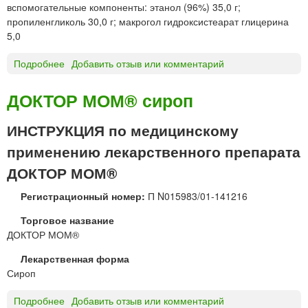
М
вспомогательные компоненты: этанол (96%) 35,0 г;
я
А
пропиленгликоль 30,0 г; макрогол гидроксистеарат глицерина
и
С
5,0
и
Л
н
О
Подробнее
о
Добавить отзыв или комментарий
г
к
Д
а
а
о
ДОКТОР МОМ® сироп
л
п
к
я
с
т
ц
ИНСТРУКЦИЯ по медицинскому
у
о
и
л
применению лекарственного препарата
р
й
ы
Т
ДОКТОР МОМ®
а
й
Регистрационный номер:
П N015983/01-141216
с
Торговое название
с
ДОКТОР МОМ®
Б
р
Лекарственная форма
о
Сироп
н
х
Подробнее
о
Добавить отзыв или комментарий