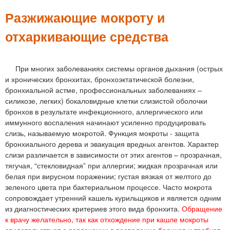
м
е
Разжижающие мокроту и
н
отхаркивающие средства
ю
При многих заболеваниях системы органов дыхания (острых
и хронических бронхитах, бронхоэктатической болезни,
бронхиальной астме, профессиональных заболеваниях –
силикозе, легких) бокаловидные клетки слизистой оболочки
бронхов в результате инфекционного, аллергического или
иммунного воспаления начинают усиленно продуцировать
слизь, называемую мокротой. Функция мокроты - защита
бронхиального дерева и эвакуация вредных агентов. Характер
слизи различается в зависимости от этих агентов – прозрачная,
тягучая, “стекловидная” при аллергии; жидкая прозрачная или
белая при вирусном поражении; густая вязкая от желтого до
зеленого цвета при бактериальном процессе. Часто мокрота
сопровождает утренний кашель курильщиков и является одним
из диагностических критериев этого вида бронхита.
Обращение
к врачу желательно, так как отхождение при кашле мокроты
свидетельствует о вовлечении в воспаление бронхов и требует