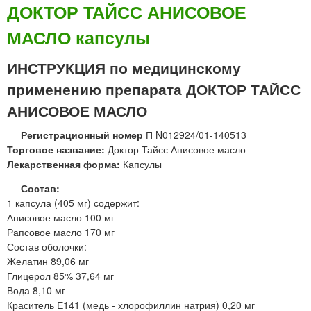
о
а
ДОКТОР ТАЙСС АНИСОВОЕ
к
в
МАСЛО капсулы
т
н
о
у
р
т
ИНСТРУКЦИЯ по медицинскому
Т
р
применению препарата ДОКТОР ТАЙСС
а
ь
й
В
АНИСОВОЕ МАСЛО
с
Е
Регистрационный номер
П N012924/01-140513
с
Т
Торговое название:
Доктор Тайсс Анисовое масло
Э
П
Лекарственная форма:
Капсулы
в
Р
к
О
Состав:
а
М
1 капсула (405 мг) содержит:
л
Анисовое масло 100 мг
и
Рапсовое масло 170 мг
п
Состав оболочки:
т
Желатин 89,06 мг
м
Глицерол 85% 37,64 мг
а
Вода 8,10 мг
з
Краситель Е141 (медь - хлорофиллин натрия) 0,20 мг
ь