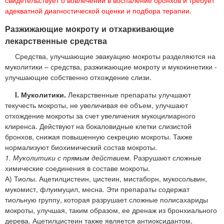
адекватной диагностической оценки и подбора терапии.
Разжижающие мокроту и отхаркивающие
лекарственные средства
Средства, улучшающие эвакуацию мокроты разделяются на
муколитики – средства, разжижающие мокроту и мукокинетики -
улучшающие собственно отхождение слизи.
I. Муколитики.
Лекарственные препараты улучшают
текучесть мокроты, не увеличивая ее объем, улучшают
отхождение мокроты за счет увеличения мукоцилиарного
клиренса. Действуют на бокаловидные клетки слизистой
бронхов, снижая повышенную секрецию мокроты. Также
нормализуют биохимический состав мокроты.
1. Муколитики с прямым действием.
Разрушают сложные
химические соединения в составе мокроты.
А) Тиолы. Ацетилцистеин, цистеин, мистаборн, мукосольвин,
мукомист, флуимуцил, месна. Эти препараты содержат
тиольную группу, которая разрушает сложные полисахариды
мокроты, улучшая, таким образом, ее дренаж из бронхиального
дерева. Ацетилцистеин также является антиоксидантом,