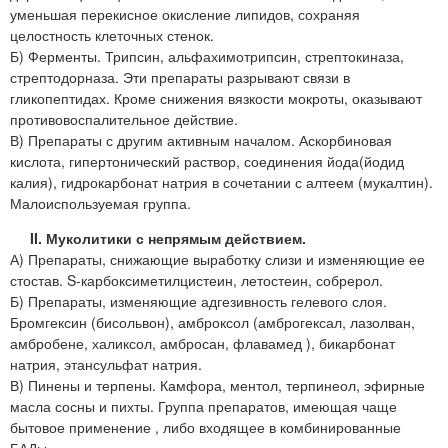
уменьшая перекисное окисление липидов, сохраняя
целостность клеточных стенок.
Б) Ферменты. Трипсин, альфахимотрипсин, стрептокиназа,
стрептодорназа. Эти препараты разрывают связи в
гликопептидах. Кроме снижения вязкости мокроты, оказывают
противовоспалительное действие.
В) Препараты с другим активным началом. Аскорбиновая
кислота, гипертонический раствор, соединения йода(йодид
калия), гидрокарбонат натрия в сочетании с алтеем (мукалтин).
Малоиспользуемая группа.
II. Муколитики с непрямым действием.
А) Препараты, снижающие выработку слизи и изменяющие ее
стостав. S-карбоксиметилцистеин, летостеин, собрерол.
Б) Препараты, изменяющие адгезивность гелевого слоя.
Бромгексин (бисольвон), амброксол (амброгексал, лазолван,
амбробене, халиксол, амбросан, флавамед ), бикарбонат
натрия, этансульфат натрия.
В) Пинены и терпены. Камфора, ментол, терпинеол, эфирные
масла сосны и пихты. Группа препаратов, имеющая чаще
бытовое применение , либо входящее в комбинированные
БАДы.