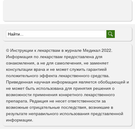
К
р
а
с
н
о
Ф
г
о
о
© Инструкции к лекарствам в журнале Медикал 2022.
р
р
Информация по лекарствам предоставлена для
с
ознакомления, а не для самолечения, не заменяет
к
м
консультации врача и не может служить гарантией
л
а
положительного эффекта лекарственного средства.
е
Приведенная научная информация является обобщающей и
к
п
не может быть использована для принятия решения о
с
о
возможности применения конкретного лекарственного
р
препарата. Редакция не несет ответственности за
и
е
возможные отрицательные последствия, возникшие в
д
с
результате неправильного использования представленной
с
информации.
к
т
в
а
а