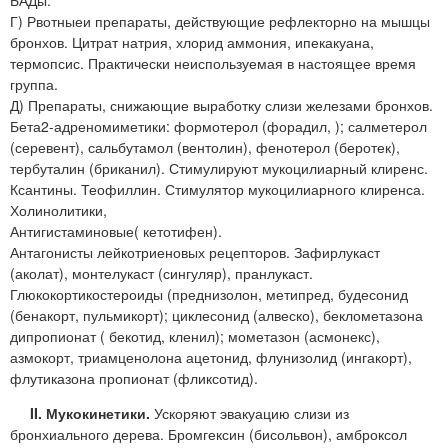
Г) Рвотныеи препараты, действующие рефлекторно на мышцы
бронхов. Цитрат натрия, хлорид аммония, ипекакуана,
термопсис. Практически неиспользуемая в настоящее время
группа.
Д) Препараты, снижающие выработку слизи железами бронхов.
Бета2-адреномиметики: формотерол (форадил, ); салметерол
(серевент), сальбутамол (вентолин), фенотерол (беротек),
тербуталин (бриканил). Стимулируют мукоцилиарный клиренс.
Ксантины. Теофиллин. Стимулятор мукоцилиарного клиренса.
Холинолитики,
Антигистаминовые( кетотифен).
Антагонисты лейкотриеновых рецепторов. Зафирлукаст
(аколат), монтелукаст (сингуляр), пранлукаст.
Глюкокортикостероиды (преднизолон, метипред, будесонид
(бенакорт, пульмикорт); циклесонид (алвеско), беклометазона
дипропионат ( бекотид, кленил); мометазон (асмонекс),
азмокорт, триамценолона ацетонид, флунизолид (ингакорт),
флутиказона пропионат (фликсотид).
II. Мукокинетики.
Ускоряют эвакуацию слизи из
бронхиального дерева. Бромгексин (бисольвон), амброксол