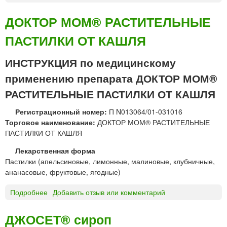
о
Д
с
О
ДОКТОР МОМ® РАСТИТЕЛЬНЫЕ
е
К
п
ПАСТИЛКИ ОТ КАШЛЯ
Т
т
О
к
Р
ИНСТРУКЦИЯ по медицинскому
а
М
п
применению препарата ДОКТОР МОМ®
О
л
М
РАСТИТЕЛЬНЫЕ ПАСТИЛКИ ОТ КАШЛЯ
и
®
д
Регистрационный номер:
П N013064/01-031016
с
л
Торговое наименование:
ДОКТОР МОМ® РАСТИТЕЛЬНЫЕ
и
я
ПАСТИЛКИ ОТ КАШЛЯ
р
п
о
р
Лекарственная форма
п
и
Пастилки (апельсиновые, лимонные, малиновые, клубничные,
е
ананасовые, фруктовые, ягодные)
м
Подробнее
о
Добавить отзыв или комментарий
а
Д
в
О
н
ДЖОСЕТ® сироп
К
у