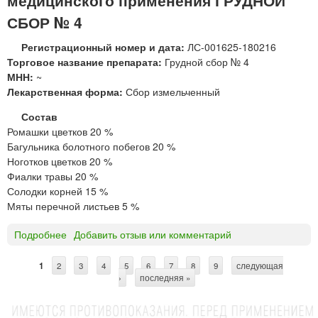
№
СБОР № 4
4
п
Регистрационный номер и дата:
ЛС-001625-180216
о
Торговое название препарата:
Грудной сбор № 4
р
МНН:
~
о
Лекарственная форма:
Сбор измельченный
ш
Состав
о
Ромашки цветков 20 %
к
Багульника болотного побегов 20 %
«
Ноготков цветков 20 %
К
Фиалки травы 20 %
р
Солодки корней 15 %
а
Мяты перечной листьев 5 %
с
н
Подробнее
о
Добавить отзыв или комментарий
о
Г
г
Р
1
2
3
4
5
6
7
8
9
следующая
о
С
У
›
последняя »
р
Д
т
с
Н
к