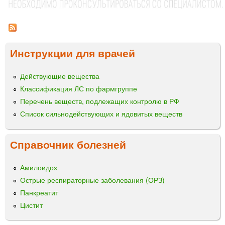
р
О
л
Й
а
е
С
к
н
Б
с
и
О
р
Инструкции для врачей
Р
е
ц
№
д
Действующие вещества
ы
4
с
и
Классификация ЛС по фармгруппе
т
з
Перечень веществ, подлежащих контролю в РФ
в
м
а
Список сильнодействующих и ядовитых веществ
е
»
л
ь
Справочник болезней
ч
е
Амилоидоз
н
Острые респираторные заболевания (ОРЗ)
н
Панкреатит
ы
й
Цистит
«