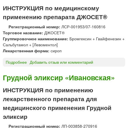
Т
т
ИНСТРУКЦИЯ по медицинскому
О
р
применению препарата ДЖОСЕТ®
Р
ь
М
Регистрационный номер:
ЛСР-001953/07-160816
О
Торговое название:
ДЖОСЕТ®
М
Группировочное наименование:
Бромгексин + Гвайфенезин +
®
Сальбутамол + [Левоментол]
Р
Лекарственная форма:
сироп
А
С
Подробнее
о
Добавить отзыв или комментарий
Т
Д
И
Ж
Грудной эликсир «Ивановская»
Т
О
Е
С
ИНСТРУКЦИЯ по применению
Л
Е
Ь
лекарственного препарата для
Т
Н
®
медицинского применения Грудной
Ы
с
Е
эликсир
и
П
р
А
Регистрационный номер:
ЛП-003858-270916
о