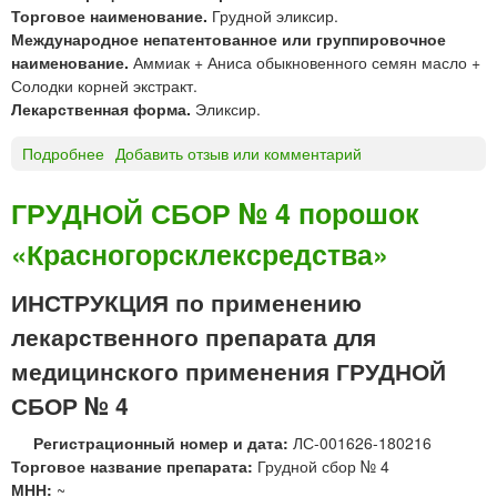
С
Торговое наименование.
Грудной эликсир.
п
Т
Международное непатентованное или группировочное
И
наименование.
Аммиак + Аниса обыкновенного семян масло +
Л
Солодки корней экстракт.
К
Лекарственная форма.
Эликсир.
И
О
Подробнее
о
Добавить отзыв или комментарий
Т
Г
К
р
ГРУДНОЙ СБОР № 4 порошок
А
у
Ш
«Красногорсклексредства»
д
Л
н
Я
о
ИНСТРУКЦИЯ по применению
й
лекарственного препарата для
э
л
медицинского применения ГРУДНОЙ
и
СБОР № 4
к
с
Регистрационный номер и дата:
ЛС-001626-180216
и
Торговое название препарата:
Грудной сбор № 4
р
МНН:
~