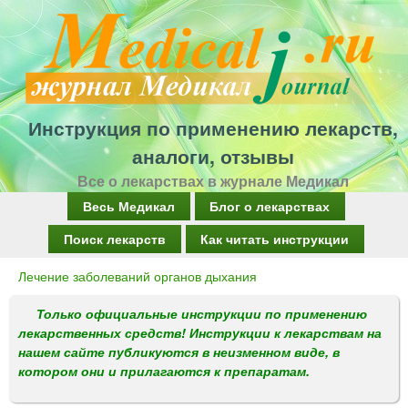
Перейти
к
основному
содержанию
Инструкция по применению лекарств,
аналоги, отзывы
Все о лекарствах в журнале Медикал
Г
Весь Медикал
Блог о лекарствах
л
Поиск лекарств
Как читать инструкции
а
Лечение заболеваний органов дыхания
Вы
в
здесь
Только официальные инструкции по применению
н
лекарственных средств! Инструкции к лекарствам на
о
нашем сайте публикуются в неизменном виде, в
котором они и прилагаются к препаратам.
е