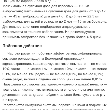
По 1,25 мл сиропа 2 раза в день.
Максимальная суточная доза для взрослых — 120 мг
амброксола; максимальная суточная доза для детей от 6 до 12
лет — 45 мг амброксола; для детей от 2 до 6 лет — 22,5 мг
амброксола; для детей в возрасте до 2 лет — 15 мг амброксола.
Длительность лечения подбирается индивидуально, в
зависимости от течения заболевания. Не рекомендуется
принимать амброксол без назначения врача более 4-5 дней.
Побочное действие
Частота развития побочных эффектов классифицирована
согласно рекомендациям Всемирной организации
здравоохранения: характеризуется как очень часто — не менее
10%; часто — не менее 1%, но менее 10%; нечасто — не менее
0,1%, но менее 1%; редко — не менее 0,01%, но менее 0,1%;
очень редко, включая отдельные сообщения — менее 0,01%.
Нарушения со стороны желудочно-кишечного тракта: нечасто —
тошнота, снижение чувствительности в полости рта или глотке,
диспепсия, рвота, диарея, абдоминальная боль, сухость во рту
и в горле.
Расстройства иммунной системы, поражения кожи и подкожных
тканей: редко — кожная сыпь, крапивница; анафилактические