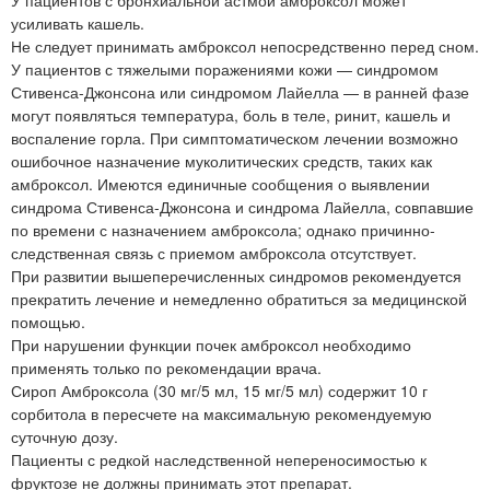
У пациентов с бронхиальной астмой амброксол может
усиливать кашель.
Не следует принимать амброксол непосредственно перед сном.
У пациентов с тяжелыми поражениями кожи — синдромом
Стивенса-Джонсона или синдромом Лайелла — в ранней фазе
могут появляться температура, боль в теле, ринит, кашель и
воспаление горла. При симптоматическом лечении возможно
ошибочное назначение муколитических средств, таких как
амброксол. Имеются единичные сообщения о выявлении
синдрома Стивенса-Джонсона и синдрома Лайелла, совпавшие
по времени с назначением амброксола; однако причинно-
следственная связь с приемом амброксола отсутствует.
При развитии вышеперечисленных синдромов рекомендуется
прекратить лечение и немедленно обратиться за медицинской
помощью.
При нарушении функции почек амброксол необходимо
применять только по рекомендации врача.
Сироп Амброксола (30 мг/5 мл, 15 мг/5 мл) содержит 10 г
сорбитола в пересчете на максимальную рекомендуемую
суточную дозу.
Пациенты с редкой наследственной непереносимостью к
фруктозе не должны принимать этот препарат.