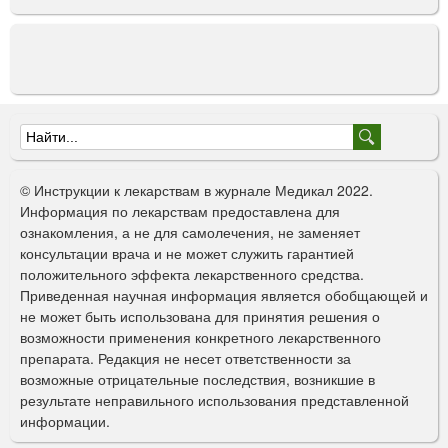
Ф
о
© Инструкции к лекарствам в журнале Медикал 2022.
р
Информация по лекарствам предоставлена для
ознакомления, а не для самолечения, не заменяет
м
консультации врача и не может служить гарантией
а
положительного эффекта лекарственного средства.
Приведенная научная информация является обобщающей и
п
не может быть использована для принятия решения о
о
возможности применения конкретного лекарственного
препарата. Редакция не несет ответственности за
и
возможные отрицательные последствия, возникшие в
с
результате неправильного использования представленной
информации.
к