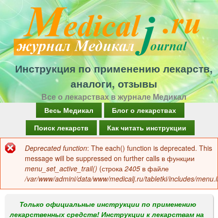
Перейти
к
основному
содержанию
Инструкция по применению лекарств,
аналоги, отзывы
Все о лекарствах в журнале Медикал
Г
Весь Медикал
Блог о лекарствах
л
Поиск лекарств
Как читать инструкции
а
Deprecated function
: The each() function is deprecated. This
Сообщение
в
message will be suppressed on further calls в функции
об
menu_set_active_trail()
(строка
2405
в файле
н
/var/www/admini/data/www/medicalj.ru/tabletki/includes/menu.i
ошибке
о
е
Только официальные инструкции по применению
лекарственных средств! Инструкции к лекарствам на