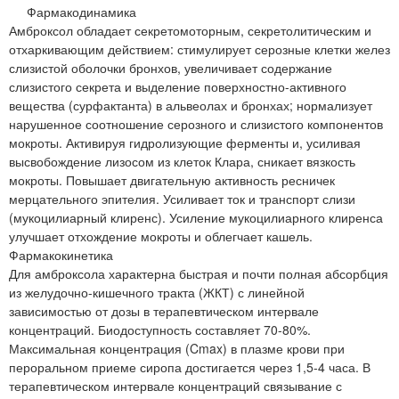
Фармакодинамика
Амброксол обладает секретомоторным, секретолитическим и
отхаркивающим действием: стимулирует серозные клетки желез
слизистой оболочки бронхов, увеличивает содержание
слизистого секрета и выделение поверхностно-активного
вещества (сурфактанта) в альвеолах и бронхах; нормализует
нарушенное соотношение серозного и слизистого компонентов
мокроты. Активируя гидролизующие ферменты и, усиливая
высвобождение лизосом из клеток Клара, сникает вязкость
мокроты. Повышает двигательную активность ресничек
мерцательного эпителия. Усиливает ток и транспорт слизи
(мукоцилиарный клиренс). Усиление мукоцилиарного клиренса
улучшает отхождение мокроты и облегчает кашель.
Фармакокинетика
Для амброксола характерна быстрая и почти полная абсорбция
из желудочно-кишечного тракта (ЖКТ) с линейной
зависимостью от дозы в терапевтическом интервале
концентраций. Биодоступность составляет 70-80%.
Максимальная концентрация (Cmax) в плазме крови при
пероральном приеме сиропа достигается через 1,5-4 часа. В
терапевтическом интервале концентраций связывание с