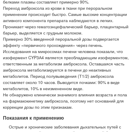
белками плазмы составляет примерно 90%.
Переход амброксола из крови в ткани при пероральном
применении происходит быстро. Самые высокие концентрации
активного компонента препарата наблюдаются в легких.
Проникает через гематоэнцефалический барьер, плацентарный
барьер, выделяется с грудным молоком.
Примерно 30% введенной пероральной дозы подвергается
эффекту «первичного прохождения» через печень.
Исследования на микросомах печени человека показали, что
изофермент CYP3А4 является преобладающим изоферментом,
ответственным за метаболизм амброксола. Оставшаяся часть
амброксола метаболизируется в печени до неактивных
метаболитов. Период полувыведения (Т1/2) амброксола
составляет около 10 часов. Выводится почками: 90% в виде
метаболитов, 10% в неизмененном виде.
Не обнаружено клинически значимого влияния возраста и пола
на фармакокинетику амброксола, поэтому нет оснований для
коррекции дозы по этим признакам.
Показания к применению
Острые и хронические заболевания дыхательных путей с