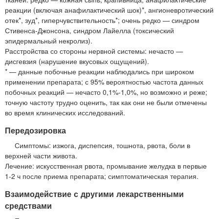
реакции (включая анафилактический шок)*, ангионевротический
отек*, зуд*, гиперчувствительность*; очень редко — синдром
Стивенса-Джонсона, синдром Лайелла (токсический
эпидермальный некролиз).
Расстройства со стороны нервной системы: нечасто —
дисгевзия (нарушение вкусовых ощущений).
* — данные побочные реакции наблюдались при широком
применении препарата; с 95% вероятностью частота данных
побочных реакций — нечасто 0,1%-1,0%, но возможно и реже;
точную частоту трудно оценить, так как они не были отмечены
во время клинических исследований.
Передозировка
Симптомы: изжога, диспепсия, тошнота, рвота, боли в
верхней части живота.
Лечение: искусственная рвота, промывание желудка в первые
1-2 ч после приема препарата; симптоматическая терапия.
Взаимодействие с другими лекарственными
средствами