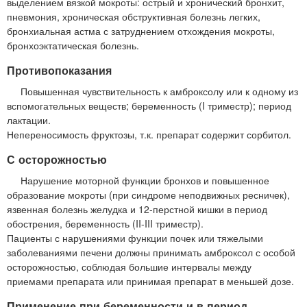
выделением вязкой мокроты: острый и хронический бронхит,
пневмония, хроническая обструктивная болезнь легких,
бронхиальная астма с затруднением отхождения мокроты,
бронхоэктатическая болезнь.
Противопоказания
Повышенная чувствительность к амброксолу или к одному из
вспомогательных веществ; беременность (I триместр); период
лактации.
Непереносимость фруктозы, т.к. препарат содержит сорбитол.
С осторожностью
Нарушение моторной функции бронхов и повышенное
образование мокроты (при синдроме неподвижных ресничек),
язвенная болезнь желудка и 12-перстной кишки в период
обострения, беременность (II-III триместр).
Пациенты с нарушениями функции почек или тяжелыми
заболеваниями печени должны принимать амброксол с особой
осторожностью, соблюдая большие интервалы между
приемами препарата или принимая препарат в меньшей дозе.
Применение при беременности и в период