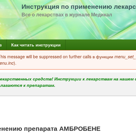
Перейти
Инструкция по применению лекарс
к
Все о лекарствах в журнале Медикал
основному
содержанию
в
Как читать инструкции
 This message will be suppressed on further calls в функции
menu_set_a
enu.inc
).
екарственных средств! Инструкции к лекарствам на нашем 
илагаются к препаратам.
енению препарата АМБРОБЕНЕ