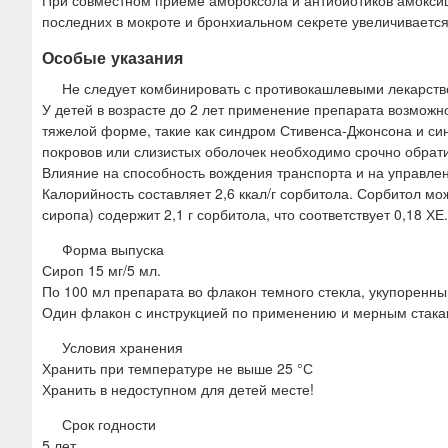
При совместном приеме амброксола и антибиотиков амокси
последних в мокроте и бронхиальном секрете увеличивается
Особые указания
Не следует комбинировать с противокашлевыми лекарст
У детей в возрасте до 2 лет применение препарата возможн
тяжелой форме, такие как синдром Стивенса-Джонсона и с
покровов или слизистых оболочек необходимо срочно обрати
Влияние на способность вождения транспорта и на управле
Калорийность составляет 2,6 ккал/г сорбитола. Сорбитол мо
сиропа) содержит 2,1 г сорбитола, что соответствует 0,18 ХЕ.
Форма выпуска
Сироп 15 мг/5 мл.
По 100 мл препарата во флакон темного стекла, укупоренн
Один флакон с инструкцией по применению и мерным стакан
Условия хранения
Хранить при температуре не выше 25 °С
Хранить в недоступном для детей месте!
Срок годности
5 лет.