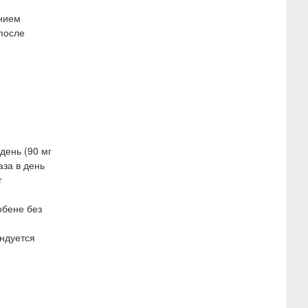
ением
после
день (90 мг
аза в день
г
обене без
ндуется