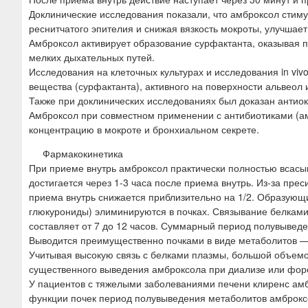
Доклинические исследования показали, что амброксол стиму
реснитчатого эпителия и снижая вязкость мокроты, улучшае
Амброксол активирует образование сурфактанта, оказывая п
мелких дыхательных путей.
Исследования на клеточных культурах и исследования in viv
вещества (сурфактанта), активного на поверхности альвеол 
Также при доклинических исследованиях был доказан антио
Амброксол при совместном применении с антибиотиками (ам
концентрацию в мокроте и бронхиальном секрете.
Фармакокинетика
При приеме внутрь амброксол практически полностью всасы
достигается через 1-3 часа после приема внутрь. Из-за пр
приема внутрь снижается приблизительно на 1/2. Образующи
глюкурониды) элиминируются в почках. Связывание белками
составляет от 7 до 12 часов. Суммарный период полувыведе
Выводится преимущественно почками в виде метаболитов —
Учитывая высокую связь с белками плазмы, большой объемо
существенного выведения амброксола при диализе или фор
У пациентов с тяжелыми заболеваниями печени клиренс ам
функции почек период полувыведения метаболитов амброкс