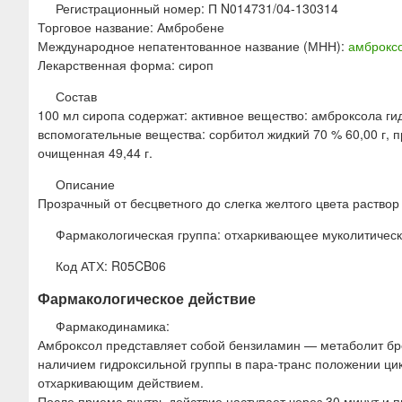
ю
Регистрационный номер: П N014731/04-130314
Торговое название: Амбробене
Международное непатентованное название (МНН):
амброкс
Лекарственная форма: сироп
Состав
100 мл сиропа содержат: активное вещество: амброксола гид
вспомогательные вещества: сорбитол жидкий 70 % 60,00 г, пр
очищенная 49,44 г.
Описание
Прозрачный от бесцветного до слегка желтого цвета раствор
Фармакологическая группа: отхаркивающее муколитическ
Код АТХ: R05CB06
Фармакологическое действие
Фармакодинамика:
Амброксол представляет собой бензиламин — метаболит бро
наличием гидроксильной группы в пара-транс положении ци
отхаркивающим действием.
После приема внутрь действие наступает через 30 минут и п