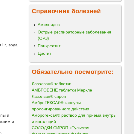
Справочник болезней
Амилоидоз
Острые респираторные заболевания
(ОРЗ)
1 г, вода
Панкреатит
Цистит
Обязательно посмотрите:
Лазолван® таблетки
АМБРОБЕНЕ таблетки Меркле
Лазолван® сироп
АмброГЕКСАЛ® капсулы
пролонгированного действия
Амброгексал® раствор для приема внутрь
ппы и
и ингаляций
еским и
СОЛОДКИ СИРОП «Тульская
фармацевтическая фабрика»
).