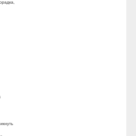
орадка,
й
икнуть