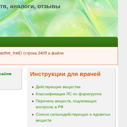
тв, аналоги, отзывы
ctive_trail()
(строка
2405
в файле
Инструкции для врачей
сайте
Действующие вещества
Классификация ЛС по фармгруппе
Перечень веществ, подлежащих
контролю в РФ
Список сильнодействующих и ядовитых
веществ