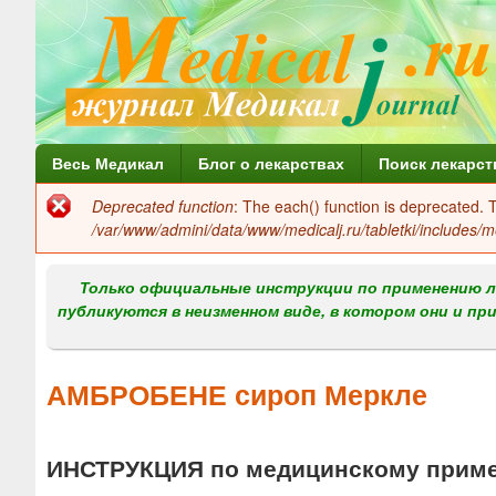
Г
Весь Медикал
Блог о лекарствах
Поиск лекарст
л
Deprecated function
: The each() function is deprecated.
Сообщение
а
/var/www/admini/data/www/medicalj.ru/tabletki/includes/m
об
в
ошибке
Только официальные инструкции по применению л
н
публикуются в неизменном виде, в котором они и пр
о
е
АМБРОБЕНЕ сироп Меркле
м
е
ИНСТРУКЦИЯ по медицинскому прим
н