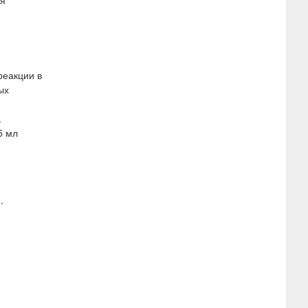
ия
реакции в
ых
.
5 мл
.