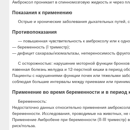
Амброксол проникает в спинномозговую жидкость и через пл
Показания к применению
Острые и хронические заболевания дыхательных путей,
Противопоказания
— повышенная чувствительность к амброксолу или к одно
— беременность (I триместр);
— дефицит сахаразы/изомальтазы, непереносимость фруктоз
С осторожностью: нарушение моторной функции бронхов
язвенная болезнь желудка и 12-перстной кишки в период обос
Пациенты с нарушениями функции почек или тяжелыми заб
соблюдая большие интервалы между приемами или принима
Применение во время беременности и в период
Беременность:
Недостаточно данных относительно применения амброксола в
беременности. Исследования, проводимые на животных, не 
Применение Амбробене при беременности (II-III триместр) 
риск/польза.