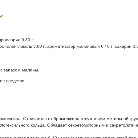
ол
рохлорид 0,30 г;
опиленгликоль 5,00 г, ароматизатор малиновый 0,10 г, сахарин 0,0
 с запахом малины.
ое средство.
мгексина. Отличается от бромгексина отсутствием метильной гру
клогексильного кольца. Обладает секретомоторным и секретолитич
родолжается в течение 6-12 часов (в зависимости от принятой дозы