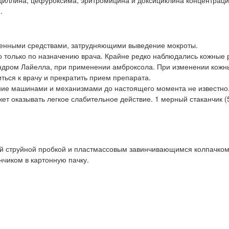
циллина, цефуроксима, эритромицина и доксициклина концентрац
.
венными средствами, затрудняющими выведение мокроты.
о только по назначению врача. Крайне редко наблюдались кожные 
индром Лайелла, при применении амброксола. При изменении кожн
ться к врачу и прекратить прием препарата.
ние машинами и механизмами до настоящего момента не известно
жет оказывать легкое слабительное действие. 1 мерный стаканчик (
ый струйной пробкой и пластмассовым завинчивающимся колпачком
чиком в картонную пачку.