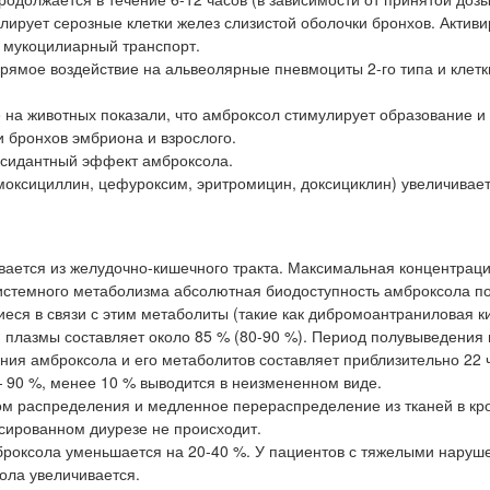
лирует серозные клетки желез слизистой оболочки бронхов. Активи
т мукоцилиарный транспорт.
рямое воздействие на альвеолярные пневмоциты 2-го типа и клетк
o на животных показали, что амброксол стимулирует образование и
и бронхов эмбриона и взрослого.
ксидантный эффект амброксола.
оксициллин, цефуроксим, эритромицин, доксициклин) увеличивает
вается из желудочно-кишечного тракта. Максимальная концентрац
есистемного метаболизма абсолютная биодоступность амброксола п
еся в связи с этим метаболиты (такие как дибромоантраниловая к
 плазмы составляет около 85 % (80-90 %). Период полувыведения
ния амброксола и его метаболитов составляет приблизительно 22 
 90 %, менее 10 % выводится в неизмененном виде.
м распределения и медленное перераспределение из тканей в кро
сированном диурезе не происходит.
броксола уменьшается на 20-40 %. У пациентов с тяжелыми нару
ола увеличивается.