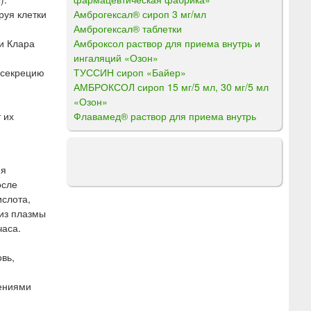
Амброгексал® сироп 3 мг/мл
руя клетки
Амброгексал® таблетки
Амброксол раствор для приема внутрь и
и Клара
ингаляций «Озон»
ТУССИН сироп «Байер»
 секрецию
АМБРОКСОЛ сироп 15 мг/5 мл, 30 мг/5 мл
«Озон»
Флавамед® раствор для приема внутрь
 их
ия
осле
ислота,
 из плазмы
часа.
вь,
шениями