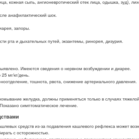
ница, кожная сыпь, ангионевротический отек лица, одышка, зуд), лих
исле анафилактический шок.
диарея, запоры.
ости рта и дыхательных путей, экзантемы, ринорея, дизурия.
выявлено. Имеются сведения о нервном возбуждении и диарее.
25 мг/кг/день.
оотделение, тошнота, рвота, снижение артериального давления.
промывание желудка, должны применяться только в случаях тяжело
 Показано симптоматическое лечение.
дствами
шлевых средств из-за подавления кашлевого рефлекса может возн
ирать с осторожностью.