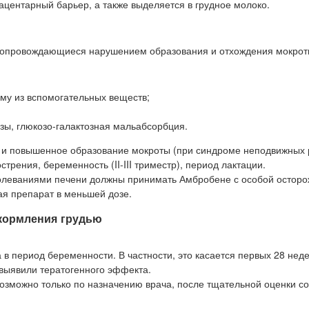
ацентарный барьер, а также выделяется в грудное молоко.
 сопровождающиеся нарушением образования и отхождения мокрот
му из вспомогательных веществ;
ы, глюкозо-галактозная мальабсорбция.
 и повышенное образование мокроты (при синдроме неподвижных р
трения, беременность (II-III триместр), период лактации.
олеваниями печени должны принимать Амбробене с особой осторо
я препарат в меньшей дозе.
 кормления грудью
 период беременности. В частности, это касается первых 28 нед
выявили тератогенного эффекта.
возможно только по назначению врача, после тщательной оценки 