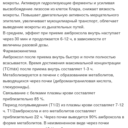
мокроты. Активируя гидролизующие ферменты и усиливая
высвобождение лизосом из клеток Клара, снижает вязкость
мокроты. Повышает двигательную активность мерцательного
эпителия, увеличивает мукоцилиарный транспорт, облегчает
выведение мокроты из дыхательных путей.
В среднем, эффект при приеме амброксола внутрь наступает
через 30 мин и продолжается 6-12 ч, в зависимости от
величины разовой дозы.
Фармакокинетика
Амброксол после приема внутрь быстро и почти полностью
всасывается. Время достижения максимальной концентрации
(ТСmax) после приема внутрь составляет 1-3 ч.
Метаболизируется в печени с образованием метаболитов,
выводящихся через почки (дибромантраниловая кислота,
глюкурониды).
Связывание с белками плазмы крови составляет
приблизительно 85 %.
Период полувыведения (Т1/2) из плазмы крови составляет 7-12
ч. Т1/2амброксола и его метаболитов составляет
приблизительно 22 ч. Через почки выводится 90% амброксола в
форме метаболитов. В неизмененном виде через почки