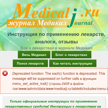
Перейти
к
основному
содержанию
Инструкция по применению лекарств,
аналоги, отзывы
Все о лекарствах в журнале Медикал
Г
Весь Медикал
Блог о лекарствах
л
Поиск лекарств
Как читать инструкции
а
Deprecated function
: The each() function is deprecated. This
Сообщение
в
message will be suppressed on further calls в функции
об
menu_set_active_trail()
(строка
2405
в файле
н
/var/www/admini/data/www/medicalj.ru/tabletki/includes/menu.i
ошибке
о
е
Только официальные инструкции по применению
лекарственных средств! Инструкции к лекарствам на