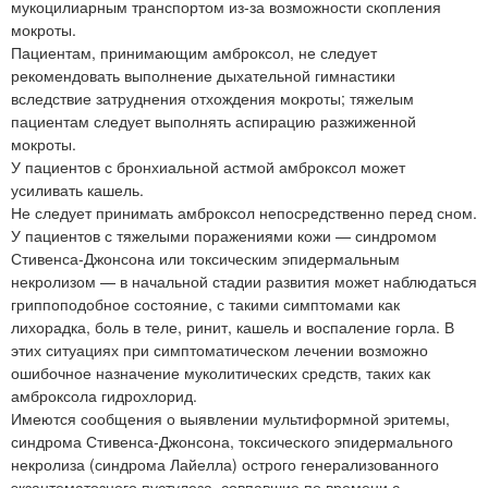
мукоцилиарным транспортом из-за возможности скопления
мокроты.
Пациентам, принимающим амброксол, не следует
рекомендовать выполнение дыхательной гимнастики
вследствие затруднения отхождения мокроты; тяжелым
пациентам следует выполнять аспирацию разжиженной
мокроты.
У пациентов с бронхиальной астмой амброксол может
усиливать кашель.
Не следует принимать амброксол непосредственно перед сном.
У пациентов с тяжелыми поражениями кожи — синдромом
Стивенса-Джонсона или токсическим эпидермальным
некролизом — в начальной стадии развития может наблюдаться
гриппоподобное состояние, с такими симптомами как
лихорадка, боль в теле, ринит, кашель и воспаление горла. В
этих ситуациях при симптоматическом лечении возможно
ошибочное назначение муколитических средств, таких как
амброксола гидрохлорид.
Имеются сообщения о выявлении мультиформной эритемы,
синдрома Стивенса-Джонсона, токсического эпидермального
некролиза (синдрома Лайелла) острого генерализованного
экзантематозного пустулеза, совпавшие по времени с