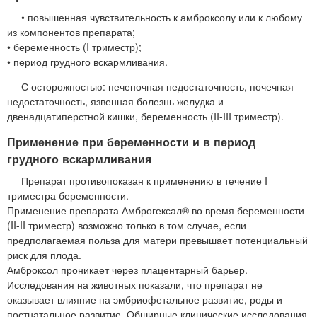
• повышенная чувствительность к амброксолу или к любому
из компонентов препарата;
• беременность (I триместр);
• период грудного вскармливания.
С осторожностью: печеночная недостаточность, почечная
недостаточность, язвенная болезнь желудка и
двенадцатиперстной кишки, беременность (II-III триместр).
Применение при беременности и в период
грудного вскармливания
Препарат противопоказан к применению в течение I
триместра беременности.
Применение препарата Амброгексал® во время беременности
(II-II триместр) возможно только в том случае, если
предполагаемая польза для матери превышает потенциальный
риск для плода.
Амброксол проникает через плацентарный барьер.
Исследования на животных показали, что препарат не
оказывает влияние на эмбриофетальное развитие, роды и
постнатальное развитие. Обширные клинические исследования