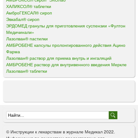
ХАЛИКСОЛ® таблетки
АмброГЕКСАЛ® сироп
Эвкабал® сироп
ЭРДОМЕД гранулы для приготовления суспензии «Фултон
Медичинали»
Лазолван® пастилки
АМБРОБЕНЕ капсулы пролонгированного действия Ацино
Фарма
Лазолван® раствор для приема внутрь и ингаляций
АМБРОБЕНЕ раствор для внутривенного введения Меркле
Лазолван® таблетки
Ф
о
© Инструкции к лекарствам в журнале Медикал 2022.
р
Информация по лекарствам предоставлена для