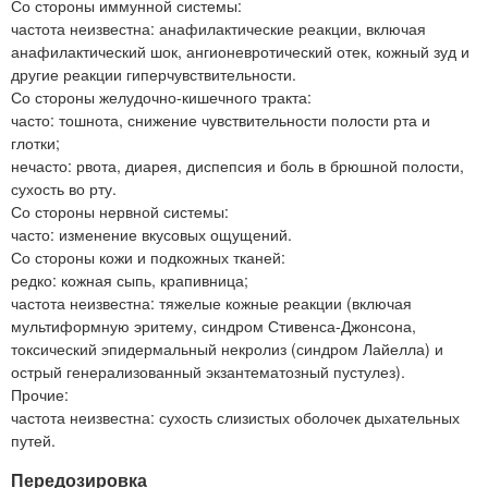
Со стороны иммунной системы:
частота неизвестна: анафилактические реакции, включая
анафилактический шок, ангионевротический отек, кожный зуд и
другие реакции гиперчувствительности.
Со стороны желудочно-кишечного тракта:
часто: тошнота, снижение чувствительности полости рта и
глотки;
нечасто: рвота, диарея, диспепсия и боль в брюшной полости,
сухость во рту.
Со стороны нервной системы:
часто: изменение вкусовых ощущений.
Со стороны кожи и подкожных тканей:
редко: кожная сыпь, крапивница;
частота неизвестна: тяжелые кожные реакции (включая
мультиформную эритему, синдром Стивенса-Джонсона,
токсический эпидермальный некролиз (синдром Лайелла) и
острый генерализованный экзантематозный пустулез).
Прочие:
частота неизвестна: сухость слизистых оболочек дыхательных
путей.
Передозировка