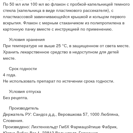
По 50 мл или 100 мл во флакон с пробкой-капельницей темного
стекла (капельница в виде пластикового рассекателя), с
пластмассовой завинчивающейся крышкой и кольцом первого
вскрытия. Флакон с мерным стаканчиком из полипропилена в
картонную пачку вместе с инструкцией по применению.
Условия хранения
При температуре не выше 25 °С, в защищенном от света месте.
Хранить лекарственное средство в недоступном для детей
месте.
Срок годности
4 года.
Не использовать препарат по истечении срока годности.
Условия отпуска
Без рецепта.
Производитель
Держатель РУ: Сандоз д.д., Веровшкова 57, 1000 Любляна,
Словения.
Произведено: Лихтенхельдт ГмбХ Фармацойтише Фабрик,
Юстус Либих-Вег 1, 23812 Вальштедт, Германия.