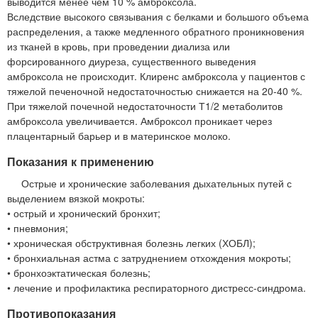
выводится менее чем 10 % амброксола.
Вследствие высокого связывания с белками и большого объема
распределения, а также медленного обратного проникновения
из тканей в кровь, при проведении диализа или
форсированного диуреза, существенного выведения
амброксола не происходит. Клиренс амброксола у пациентов с
тяжелой печеночной недостаточностью снижается на 20-40 %.
При тяжелой почечной недостаточности Т1/2 метаболитов
амброксола увеличивается. Амброксол проникает через
плацентарный барьер и в материнское молоко.
Показания к применению
Острые и хронические заболевания дыхательных путей с
выделением вязкой мокроты:
• острый и хронический бронхит;
• пневмония;
• хроническая обструктивная болезнь легких (ХОБЛ);
• бронхиальная астма с затруднением отхождения мокроты;
• бронхоэктатическая болезнь;
• лечение и профилактика респираторного дистресс-синдрома.
Противопоказания