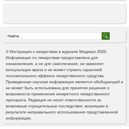
Ф
о
© Инструкции к лекарствам в журнале Медикал 2022.
р
Информация по лекарствам предоставлена для
ознакомления, а не для самолечения, не заменяет
м
консультации врача и не может служить гарантией
а
положительного эффекта лекарственного средства.
Приведенная научная информация является обобщающей и
п
не может быть использована для принятия решения о
о
возможности применения конкретного лекарственного
препарата. Редакция не несет ответственности за
и
возможные отрицательные последствия, возникшие в
с
результате неправильного использования представленной
информации.
к
а