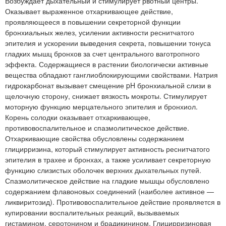
Возбуждает дыхательный и стимулирует рвотный центры.
Оказывает выраженное отхаркивающее действие,
проявляющееся в повышении секреторной функции
бронхиальных желез, усилении активности реснитчатого
эпителия и ускорении выведения секрета, повышении тонуса
гладких мышц бронхов за счет центрального ваготропного
эффекта. Содержащиеся в растении биологически активные
вещества обладают ганглиоблокирующими свойствами. Натрия
гидрокарбонат вызывает смещение pH бронхиальной слизи в
щелочную сторону, снижает вязкость мокроты. Стимулирует
моторную функцию мерцательного эпителия и бронхиол.
Корень солодки оказывает отхаркивающее,
противовоспалительное и спазмолитическое действие.
Отхаркивающие свойства обусловлены содержанием
глицирризина, который стимулирует активность реснитчатого
эпителия в трахее и бронхах, а также усиливает секреторную
функцию слизистых оболочек верхних дыхательных путей.
Спазмолитическое действие на гладкие мышцы обусловлено
содержанием флавоновых соединений (наиболее активное —
ликвиритозид). Противовоспалительное действие проявляется в
купировании воспалительных реакций, вызываемых
гистамином, серотонином и брадикинином. Глицирризиновая