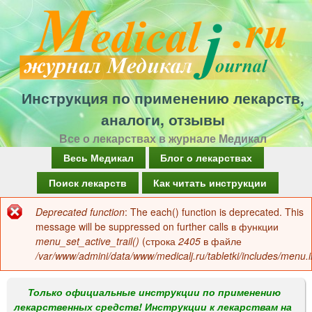
Перейти
к
основному
содержанию
Инструкция по применению лекарств,
аналоги, отзывы
Все о лекарствах в журнале Медикал
Г
Весь Медикал
Блог о лекарствах
л
Поиск лекарств
Как читать инструкции
а
Deprecated function
: The each() function is deprecated. This
Сообщение
в
message will be suppressed on further calls в функции
об
menu_set_active_trail()
(строка
2405
в файле
н
/var/www/admini/data/www/medicalj.ru/tabletki/includes/menu.i
ошибке
о
е
Только официальные инструкции по применению
лекарственных средств! Инструкции к лекарствам на