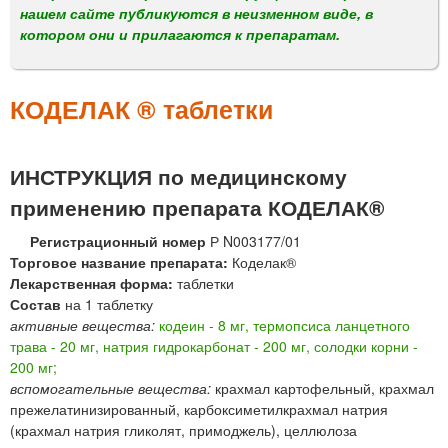
м
нашем сайте публикуются в неизменном виде, в
е
котором они и прилагаются к препаратам.
н
ю
КОДЕЛАК ® таблетки
ИНСТРУКЦИЯ по медицинскому
применению препарата КОДЕЛАК®
Регистрационный номер
Р N003177/01
Торговое название препарата:
Коделак®
Лекарственная форма:
таблетки
Состав
на 1 таблетку
активные вещества:
кодеин - 8 мг, термопсиса ланцетного
трава - 20 мг, натрия гидрокарбонат - 200 мг, солодки корни -
200 мг;
вспомогательные вещества:
крахмал картофельный, крахмал
прежелатинизированный, карбоксиметилкрахмал натрия
(крахмал натрия гликолят, примоджель), целлюлоза