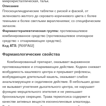
микрокристаллическая, тальк.
Описание
Плоскоцилиндрические таблетки с риской и фаской, от
зеленовато-желтого до серовато-коричневого цвета с более
темными и более светлыми вкраплениями; со специфическим
запахом.
Фармакотерапевтическая группа:
противокашлевое
комбинированное средство (противокашлевое опиоидное
средство + отхаркивающее средство).
Код ATX:
[R05FA02]
Фармакологические свойства
Комбинированный препарат, оказывает выраженное
противокашлевое и отхаркивающее действие. Кодеин снижает
возбудимость кашлевого центра и прерывает рефлексы,
возбуждающие длительный кашель, оказывает слабое
анальгезирующее и седативное действие. В небольших дозах
не вызывает угнетения дыхательного центра, не нарушает
функцию мерцательного эпителия и не уменьшает
бронхиальную секрецию. Трава термопсиса содержит в
качестве активных веществ изохинолиновые алкалоиды.