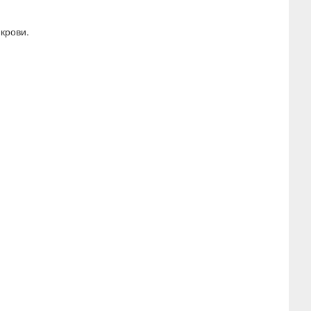
крови.
й