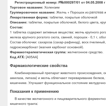
ю
Регистрационный номер: Р№000297/01 от 04.05.2008 г
Торговое название:
Холензим
Группировочное название:
Желчь + Порошок из pancreas и
Лекарственная форма:
таблетки, покрытые оболочкой
Описание:
таблетки, покрытые оболочкой, белого цвета, к
Состав:
1 таблетка содержит активные вещества: желчь крупного рогат
железа крупного рогатого скота, свиней, порошок - 0,1 г, об
Состав оболочки: сахароза (сахар-рафинад), воск пчелины
гидроксикарбонат (магния карбонат основной).
Фармакотерапевтическая группа:
желчегонное средство.
Код АТX:
[А05АА]
Фармакологические свойства
Комбинированный препарат животного происхождения, о
амилаза, липаза) и желчь облегчают переваривание белков, 
кишечнике. Улучшает функциональное состояние желудочно-
Показания к применению
В качестве желчегонного и пищеварительного ферментно
кишечного тракта: