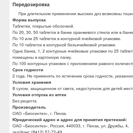
Передозировка
При длительном применении высоких доз возможны тошнот
Форма выпуска
Таблетки, покрытые оболочкой.
По 20, 30, 50 таблеток в банке оранжевого стекла или в бан
По 10 или 25 таблеток в контурной ячейковой упаковке.
По 10 таблеток в контурной безъячейковой упаковке.
Одна банка, 1, 2 контурные ячейковые упаковки по 25 таблето
помещены в картонную пачку.
По 100 контурных упаковок с приложением равного количест
Срок годности
2 года. Не применять по истечении срока годности, указанно
Условия хранения
В сухом, защищенном от света, недоступном для детей мест
Условия отпуска из аптек
Без рецепта
Производитель
ОАО «Биосинтез», г. Пенза.
Юридический адрес и адрес для принятия претензий:
ОАО «Биосинтез», Россия, 440033, г. Пенза, ул. Дружбы, 4,
тел/факс (8412) 57-72-49.