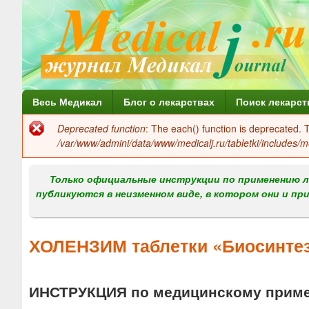
Г
Весь Медикал
Блог о лекарствах
Поиск лекарст
л
Deprecated function
: The each() function is deprecated.
Сообщение
а
/var/www/admini/data/www/medicalj.ru/tabletki/includes/m
об
в
ошибке
Только официальные инструкции по применению л
н
публикуются в неизменном виде, в котором они и пр
о
е
ХОЛЕНЗИМ таблетки «Биосинте
м
е
ИНСТРУКЦИЯ по медицинскому прим
н