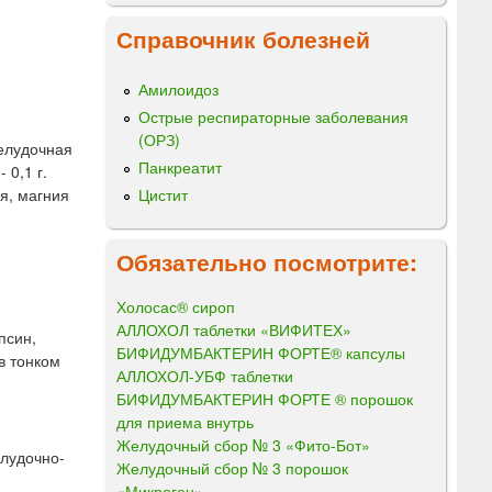
Справочник болезней
Амилоидоз
Острые респираторные заболевания
(ОРЗ)
желудочная
Панкреатит
 0,1 г.
я, магния
Цистит
Обязательно посмотрите:
Холосас® сироп
АЛЛОХОЛ таблетки «ВИФИТЕХ»
псин,
БИФИДУМБАКТЕРИН ФОРТЕ® капсулы
в тонком
АЛЛОХОЛ-УБФ таблетки
БИФИДУМБАКТЕРИН ФОРТЕ ® порошок
для приема внутрь
Желудочный сбор № 3 «Фито-Бот»
елудочно-
Желудочный сбор № 3 порошок
«Микроген»