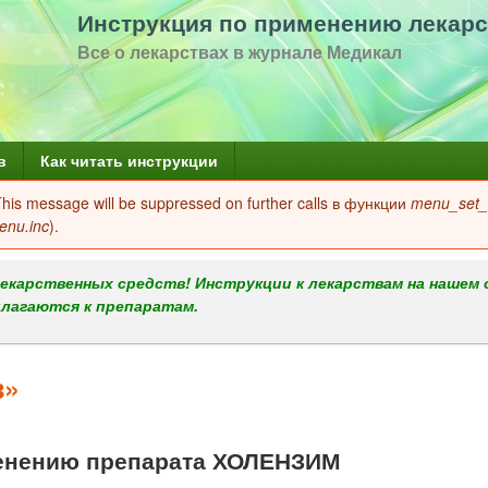
Перейти
Инструкция по применению лекарс
к
Все о лекарствах в журнале Медикал
основному
содержанию
в
Как читать инструкции
 This message will be suppressed on further calls в функции
menu_set_a
enu.inc
).
екарственных средств! Инструкции к лекарствам на нашем 
илагаются к препаратам.
з»
енению препарата ХОЛЕНЗИМ