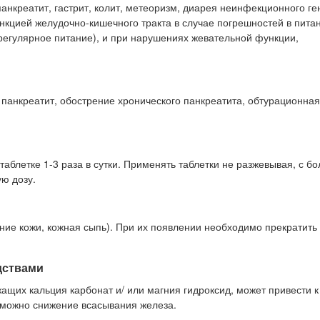
панкреатит, гастрит, колит, метеоризм, диарея неинфекционного ге
кцией желудочно-кишечного тракта в случае погрешностей в пита
регулярное питание), и при нарушениях жевательной функции,
 панкреатит, обострение хронического панкреатита, обтурационная
таблетке 1-3 раза в сутки. Применять таблетки не разжевывая, с б
ю дозу.
ение кожи, кожная сыпь). При их появлении необходимо прекратить
дствами
щих кальция карбонат и/ или магния гидроксид, может привести 
можно снижение всасывания железа.