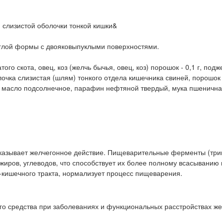
 слизистой оболочки тонкой кишки&
руглой формы с двояковыпуклыми поверхностями.
ого скота, овец, коз (желчь бычья, овец, коз) порошок - 0,1 г, под
олочка слизистая (шлям) тонкого отдела кишечника свиней, порошок -
й, масло подсолнечное, парафин нефтяной твердый, мука пшенична
казывает желчегонное действие. Пищеварительные ферменты (три
жиров, углеводов, что способствует их более полному всасыванию 
кишечного тракта, нормализует процесс пищеварения.
го средства при заболеваниях и функциональных расстройствах ж