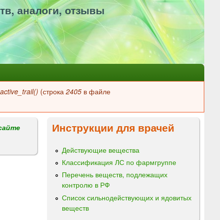
тв, аналоги, отзывы
ctive_trail()
(строка
2405
в файле
Инструкции для врачей
сайте
Действующие вещества
Классификация ЛС по фармгруппе
Перечень веществ, подлежащих
контролю в РФ
Список сильнодействующих и ядовитых
веществ