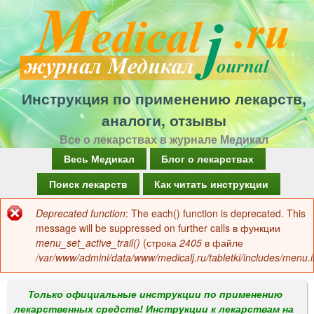
Перейти
к
основному
содержанию
Инструкция по применению лекарств,
аналоги, отзывы
Все о лекарствах в журнале Медикал
Г
Весь Медикал
Блог о лекарствах
л
Поиск лекарств
Как читать инструкции
а
Deprecated function
: The each() function is deprecated. This
Сообщение
в
message will be suppressed on further calls в функции
об
menu_set_active_trail()
(строка
2405
в файле
н
/var/www/admini/data/www/medicalj.ru/tabletki/includes/menu.i
ошибке
о
е
Только официальные инструкции по применению
лекарственных средств! Инструкции к лекарствам на