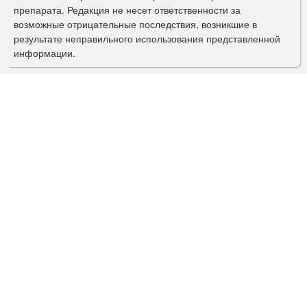
препарата. Редакция не несет ответственности за
и
возможные отрицательные последствия, возникшие в
с
результате неправильного использования представленной
информации.
к
а