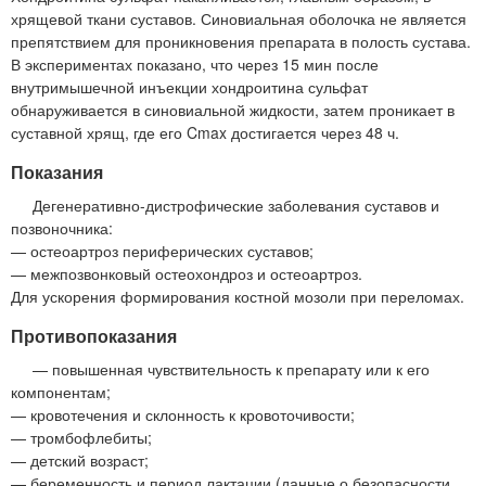
хрящевой ткани суставов. Синовиальная оболочка не является
препятствием для проникновения препарата в полость сустава.
В экспериментах показано, что через 15 мин после
внутримышечной инъекции хондроитина сульфат
обнаруживается в синовиальной жидкости, затем проникает в
суставной хрящ, где его Cmax достигается через 48 ч.
Показания
Дегенеративно-дистрофические заболевания суставов и
позвоночника:
— остеоартроз периферических суставов;
— межпозвонковый остеохондроз и остеоартроз.
Для ускорения формирования костной мозоли при переломах.
Противопоказания
— повышенная чувствительность к препарату или к его
компонентам;
— кровотечения и склонность к кровоточивости;
— тромбофлебиты;
— детский возраст;
— беременность и период лактации (данные о безопасности