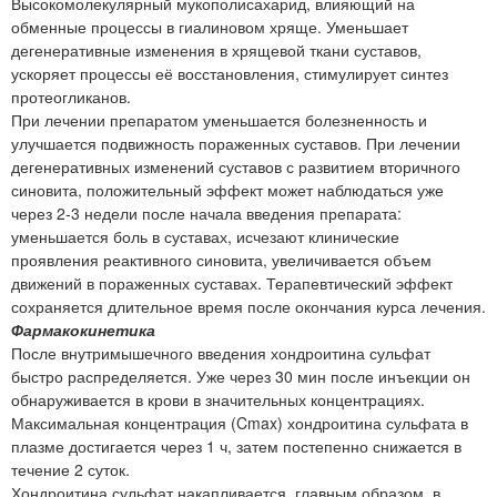
Высокомолекулярный мукополисахарид, влияющий на
обменные процессы в гиалиновом хряще. Уменьшает
дегенеративные изменения в хрящевой ткани суставов,
ускоряет процессы её восстановления, стимулирует синтез
протеогликанов.
При лечении препаратом уменьшается болезненность и
улучшается подвижность пораженных суставов. При лечении
дегенеративных изменений суставов с развитием вторичного
синовита, положительный эффект может наблюдаться уже
через 2-3 недели после начала введения препарата:
уменьшается боль в суставах, исчезают клинические
проявления реактивного синовита, увеличивается объем
движений в пораженных суставах. Терапевтический эффект
сохраняется длительное время после окончания курса лечения.
Фармакокинетика
После внутримышечного введения хондроитина сульфат
быстро распределяется. Уже через 30 мин после инъекции он
обнаруживается в крови в значительных концентрациях.
Максимальная концентрация (Cmax) хондроитина сульфата в
плазме достигается через 1 ч, затем постепенно снижается в
течение 2 суток.
Хондроитина сульфат накапливается, главным образом, в