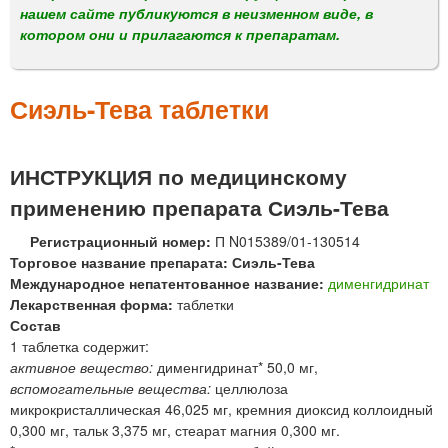
м
нашем сайте публикуются в неизменном виде, в
е
котором они и прилагаются к препаратам.
н
ю
Сиэль-Тева таблетки
ИНСТРУКЦИЯ по медицинскому
применению препарата Сиэль-Тева
Регистрационный номер:
П N015389/01-130514
Торговое название препарата: Сиэль-Тева
Международное непатентованное название:
дименгидринат
Лекарственная форма:
таблетки
Состав
1 таблетка содержит:
активное вещество:
дименгидринат* 50,0 мг,
вспомогательные вещества:
целлюлоза
микрокристаллическая 46,025 мг, кремния диоксид коллоидный
0,300 мг, тальк 3,375 мг, стеарат магния 0,300 мг.