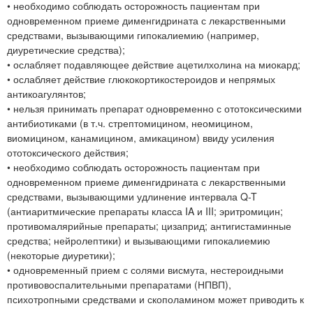
• необходимо соблюдать осторожность пациентам при
одновременном приеме дименгидрината с лекарственными
средствами, вызывающими гипокалиемию (например,
диуретические средства);
• ослабляет подавляющее действие ацетилхолина на миокард;
• ослабляет действие глюкокортикостероидов и непрямых
антикоагулянтов;
• нельзя принимать препарат одновременно с ототоксическими
антибиотиками (в т.ч. стрептомицином, неомицином,
виомицином, канамицином, амикацином) ввиду усиления
ототоксического действия;
• необходимо соблюдать осторожность пациентам при
одновременном приеме дименгидрината с лекарственными
средствами, вызывающими удлинение интервала Q-T
(антиаритмические препараты класса IA и III; эритромицин;
противомалярийные препараты; цизаприд; антигистаминные
средства; нейролептики) и вызывающими гипокалиемию
(некоторые диуретики);
• одновременный прием с солями висмута, нестероидными
противовоспалительными препаратами (НПВП),
психотропными средствами и скополамином может приводить к