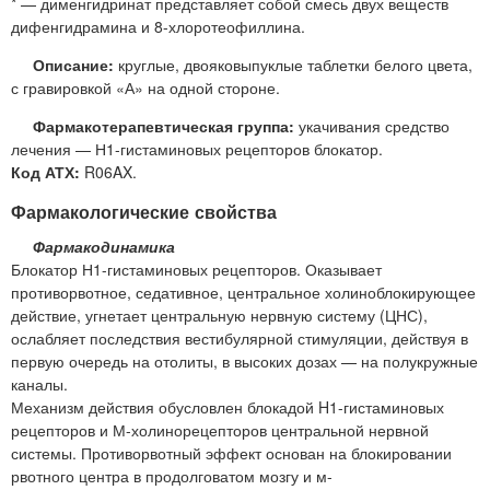
* — дименгидринат представляет собой смесь двух веществ
дифенгидрамина и 8-хлоротеофиллина.
Описание:
круглые, двояковыпуклые таблетки белого цвета,
с гравировкой «А» на одной стороне.
Фармакотерапевтическая группа:
укачивания средство
лечения — Н1-гистаминовых рецепторов блокатор.
Код АТХ:
R06AX.
Фармакологические свойства
Фармакодинамика
Блокатор Н1-гистаминовых рецепторов. Оказывает
противорвотное, седативное, центральное холиноблокирующее
действие, угнетает центральную нервную систему (ЦНС),
ослабляет последствия вестибулярной стимуляции, действуя в
первую очередь на отолиты, в высоких дозах — на полукружные
каналы.
Механизм действия обусловлен блокадой H1-гистаминовых
рецепторов и М-холинорецепторов центральной нервной
системы. Противорвотный эффект основан на блокировании
рвотного центра в продолговатом мозгу и м-