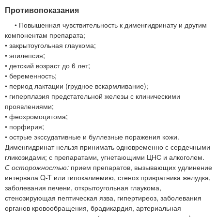
Противопоказания
• Повышенная чувствительность к дименгидринату и другим
компонентам препарата;
• закрытоугольная глаукома;
• эпилепсия;
• детский возраст до 6 лет;
• беременность;
• период лактации (грудное вскармливание);
• гиперплазия предстательной железы с клиническими
проявлениями;
• феохромоцитома;
• порфирия;
• острые экссудативные и буллезные поражения кожи.
Дименгидринат нельзя принимать одновременно с сердечными
гликозидами; с препаратами, угнетающими ЦНС и алкоголем.
С осторожностью:
прием препаратов, вызывающих удлинение
интервала Q-T или гипокалиемию, стеноз привратника желудка,
заболевания печени, открытоугольная глаукома,
стенозирующая пептическая язва, гипертиреоз, заболевания
органов кровообращения, брадикардия, артериальная