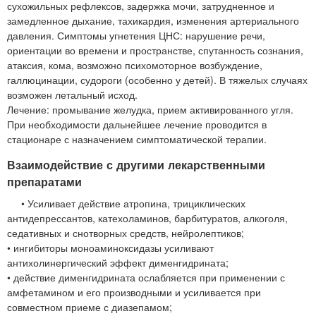
сухожильных рефлексов, задержка мочи, затрудненное и
замедленное дыхание, тахикардия, изменения артериального
давления. Симптомы угнетения ЦНС: нарушение речи,
ориентации во времени и пространстве, спутанность сознания,
атаксия, кома, возможно психомоторное возбуждение,
галлюцинации, судороги (особенно у детей). В тяжелых случаях
возможен летальный исход.
Лечение: промывание желудка, прием активированного угля.
При необходимости дальнейшее лечение проводится в
стационаре с назначением симптоматической терапии.
Взаимодействие с другими лекарственными
препаратами
• Усиливает действие атропина, трициклических
антидепрессантов, катехоламинов, барбитуратов, алкоголя,
седативных и снотворных средств, нейролептиков;
• ингибиторы моноаминоксидазы усиливают
антихолинергический эффект дименгидрината;
• действие дименгидрината ослабляется при применении с
амфетамином и его производными и усиливается при
совместном приеме с диазепамом;