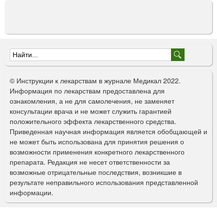
Ф
о
© Инструкции к лекарствам в журнале Медикал 2022.
р
Информация по лекарствам предоставлена для
ознакомления, а не для самолечения, не заменяет
м
консультации врача и не может служить гарантией
а
положительного эффекта лекарственного средства.
Приведенная научная информация является обобщающей и
п
не может быть использована для принятия решения о
о
возможности применения конкретного лекарственного
препарата. Редакция не несет ответственности за
и
возможные отрицательные последствия, возникшие в
с
результате неправильного использования представленной
информации.
к
а