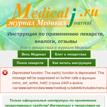
Перейти
к
основному
содержанию
Инструкция по применению лекарств,
аналоги, отзывы
Все о лекарствах в журнале Медикал
Г
Весь Медикал
Блог о лекарствах
л
Поиск лекарств
Как читать инструкции
а
Deprecated function
: The each() function is deprecated. This
Сообщение
в
message will be suppressed on further calls в функции
об
menu_set_active_trail()
(строка
2405
в файле
н
/var/www/admini/data/www/medicalj.ru/tabletki/includes/menu.i
ошибке
о
е
Только официальные инструкции по применению
лекарственных средств! Инструкции к лекарствам на