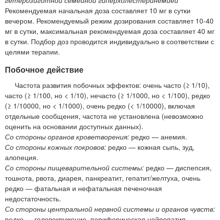
гетерозиготной семейной гиперхолестеринемией
Рекомендуемая начальная доза составляет 10 мг в сутки
вечером. Рекомендуемый режим дозирования составляет 10-40
мг в сутки, максимальная рекомендуемая доза составляет 40 мг
в сутки. Подбор доз проводится индивидуально в соответствии с
целями терапии.
Побочное действие
Частота развития побочных эффектов: очень часто (≥ 1/10),
часто (≥ 1/100, но < 1/10), нечасто (≥ 1/1000, но < 1/100), редко
(≥ 1/10000, но < 1/1000), очень редко (< 1/10000), включая
отдельные сообщения, частота не установлена (невозможно
оценить на основании доступных данных).
Со стороны органов кроветворения:
редко — анемия.
Со стороны кожных покровов:
редко — кожная сыпь, зуд,
алопеция.
Со стороны пищеварительной системы:
редко — диспепсия,
тошнота, рвота, диарея, панкреатит, гепатит/желтуха, очень
редко — фатальная и нефатальная печеночная
недостаточность.
Со стороны центральной нервной системы и органов чувств:
редко — головокружение, периферическая нейропатия,