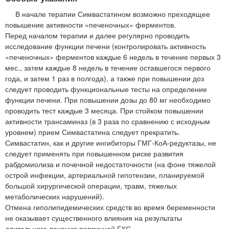
В начале терапии Симвастатином возможно преходящее
повышение активности «печеночных» ферментов.
Перед началом терапии и далее регулярно проводить
исследование функции печени (контролировать активность
«печеночных» ферментов каждые 6 недель в течение первых 3
мес., затем каждые 8 недель в течение оставшегося первого
года, и затем 1 раз в полгода), а также при повышении доз
следует проводить функциональные тесты на определение
функции печени. При повышении дозы до 80 мг необходимо
проводить тест каждые 3 месяца. При стойком повышении
активности трансаминаз (в 3 раза по сравнению с исходным
уровнем) прием Симвастатина следует прекратить.
Симвастатин, как и другие ингибиторы ГМГ-КоА-редуктазы, не
следует применять при повышенном риске развития
рабдомиолиза и почечной недостаточности (на фоне тяжелой
острой инфекции, артериальной гипотензии, планируемой
большой хирургической операции, травм, тяжелых
метаболических нарушений).
Отмена гиполипидемических средств во время беременности
не оказывает существенного влияния на результаты
длительного лечения первичной ГХС.