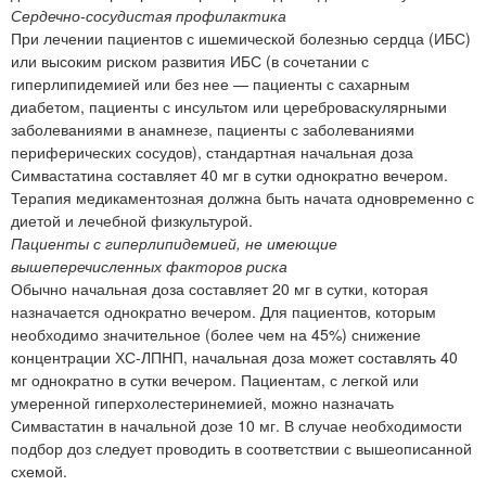
Сердечно-сосудистая профилактика
При лечении пациентов с ишемической болезнью сердца (ИБС)
или высоким риском развития ИБС (в сочетании с
гиперлипидемией или без нее — пациенты с сахарным
диабетом, пациенты с инсультом или цереброваскулярными
заболеваниями в анамнезе, пациенты с заболеваниями
периферических сосудов), стандартная начальная доза
Симвастатина составляет 40 мг в сутки однократно вечером.
Терапия медикаментозная должна быть начата одновременно с
диетой и лечебной физкультурой.
Пациенты с гиперлипидемией, не имеющие
вышеперечисленных факторов риска
Обычно начальная доза составляет 20 мг в сутки, которая
назначается однократно вечером. Для пациентов, которым
необходимо значительное (более чем на 45%) снижение
концентрации ХС-ЛПНП, начальная доза может составлять 40
мг однократно в сутки вечером. Пациентам, с легкой или
умеренной гиперхолестеринемией, можно назначать
Симвастатин в начальной дозе 10 мг. В случае необходимости
подбор доз следует проводить в соответствии с вышеописанной
схемой.