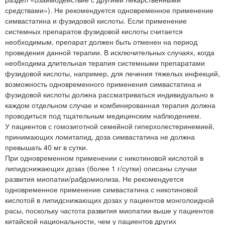
средствами»). Не рекомендуется одновременное применение
симвастатина и фузидовой кислоты. Если применение
системных препаратов фузидовой кислоты считается
необходимым, препарат должен быть отменен на период
проведения данной терапии. В исключительных случаях, когда
необходима длительная терапия системными препаратами
фузидовой кислоты, например, для лечения тяжелых инфекций,
возможность одновременного применения симвастатина и
фузидовой кислоты должна рассматриваться индивидуально в
каждом отдельном случае и комбинированная терапия должна
проводиться под тщательным медицинским наблюдением.
У пациентов с гомозиготной семейной гиперхолестеринемией,
принимающих ломитапид, доза симвастатина не должна
превышать 40 мг в сутки.
При одновременном применении с никотиновой кислотой в
липидснижающих дозах (более 1 г/сутки) описаны случаи
развития миопатии/рабдомиолиза. Не рекомендуется
одновременное применение симвастатина с никотиновой
кислотой в липидснижающих дозах у пациентов монголоидной
расы, поскольку частота развития миопатии выше у пациентов
китайской национальности, чем у пациентов других