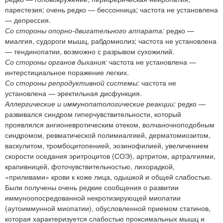
парестезия; очень редко — бессонница; частота не установлена
— депрессия.
Со стороны опорно-двигательного аппарата:
редко —
миалгия, судороги мышц, рабдомиолиз; частота не установлена
— тендинопатии, возможно с разрывом сухожилий.
Со стороны органов дыхания:
частота не установлена —
интерстициальное поражение легких.
Со стороны репродуктивной системы:
частота не
установлена — эректильная дисфункция.
Аллергические и иммунопатологические реакции:
редко —
развивался синдром гиперчувствительности, который
проявлялся ангионевротическим отеком, волчаночноподобным
синдромом, ревматической полимиалгией, дерматомиозитом,
васкулитом, тромбоцитопенией, эозинофилией, увеличением
скорости оседания эритроцитов (СОЭ), артритом, артралгиями,
крапивницей, фоточувствительностью, лихорадкой,
«приливами» крови к коже лица, одышкой и общей слабостью.
Были получены очень редкие сообщения о развитии
иммуноопосредованной некротизирующей миопатии
(аутоиммунной миопатии), обусловленной приемом статинов,
которая характеризуется слабостью проксимальных мышц и