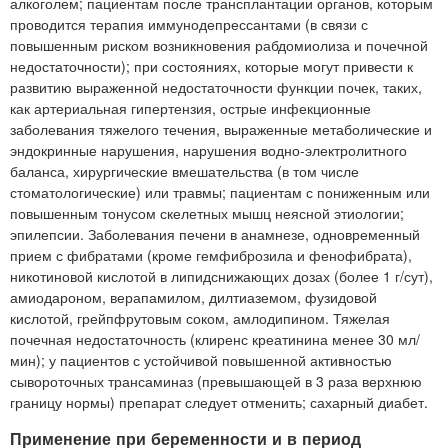
алкоголем; пациентам после трансплантации органов, которым
проводится терапия иммунодепрессантами (в связи с
повышенным риском возникновения рабдомиолиза и почечной
недостаточности); при состояниях, которые могут привести к
развитию выраженной недостаточности функции почек, таких,
как артериальная гипертензия, острые инфекционные
заболевания тяжелого течения, выраженные метаболические и
эндокринные нарушения, нарушения водно-электролитного
баланса, хирургические вмешательства (в том числе
стоматологические) или травмы; пациентам с пониженным или
повышенным тонусом скелетных мышц неясной этиологии;
эпилепсии. Заболевания печени в анамнезе, одновременный
прием с фибратами (кроме гемфиброзила и фенофибрата),
никотиновой кислотой в липидснижающих дозах (более 1 г/сут),
амиодароном, верапамилом, дилтиаземом, фузидовой
кислотой, грейпфрутовым соком, амлодипином. Тяжелая
почечная недостаточность (клиренс креатинина менее 30 мл/
мин); у пациентов с устойчивой повышенной активностью
сывороточных трансаминаз (превышающей в 3 раза верхнюю
границу нормы) препарат следует отменить; сахарный диабет.
Применение при беременности и в период