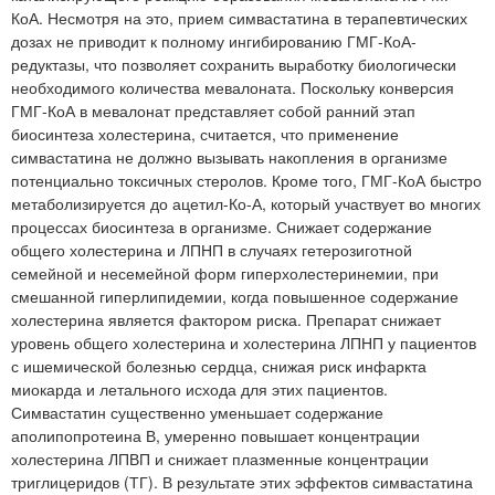
КоА. Несмотря на это, прием симвастатина в терапевтических
дозах не приводит к полному ингибированию ГМГ-КоА-
редуктазы, что позволяет сохранить выработку биологически
необходимого количества мевалоната. Поскольку конверсия
ГМГ-КоА в мевалонат представляет собой ранний этап
биосинтеза холестерина, считается, что применение
симвастатина не должно вызывать накопления в организме
потенциально токсичных стеролов. Кроме того, ГМГ-КоА быстро
метаболизируется до ацетил-Ко-А, который участвует во многих
процессах биосинтеза в организме. Снижает содержание
общего холестерина и ЛПНП в случаях гетерозиготной
семейной и несемейной форм гиперхолестеринемии, при
смешанной гиперлипидемии, когда повышенное содержание
холестерина является фактором риска. Препарат снижает
уровень общего холестерина и холестерина ЛПНП у пациентов
с ишемической болезнью сердца, снижая риск инфаркта
миокарда и летального исхода для этих пациентов.
Симвастатин существенно уменьшает содержание
аполипопротеина В, умеренно повышает концентрации
холестерина ЛПВП и снижает плазменные концентрации
триглицеридов (ТГ). В результате этих эффектов симвастатина