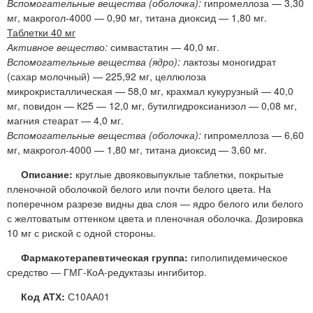
Вспомогательные вещества (оболочка):
гипромеллоза — 3,30
мг, макрогол-4000 — 0,90 мг, титана диоксид — 1,80 мг.
Таблетки 40 мг
Активное вещество:
симвастатин — 40,0 мг.
Вспомогательные вещества (ядро):
лактозы моногидрат
(сахар молочный) — 225,92 мг, целлюлоза
микрокристаллическая — 58,0 мг, крахмал кукурузный — 40,0
мг, повидон — К25 — 12,0 мг, бутилгидроксианизол — 0,08 мг,
магния стеарат — 4,0 мг.
Вспомогательные вещества (оболочка):
гипромеллоза — 6,60
мг, макрогол-4000 — 1,80 мг, титана диоксид — 3,60 мг.
Описание:
круглые двояковыпуклые таблетки, покрытые
пленочной оболочкой белого или почти белого цвета. На
поперечном разрезе видны два слоя — ядро белого или белого
с желтоватым оттенком цвета и пленочная оболочка. Дозировка
10 мг с риской с одной стороны.
Фармакотерапевтическая группа:
гиполипидемическое
средство — ГМГ-КоА-редуктазы ингибитор.
Код АТХ:
С10АА01