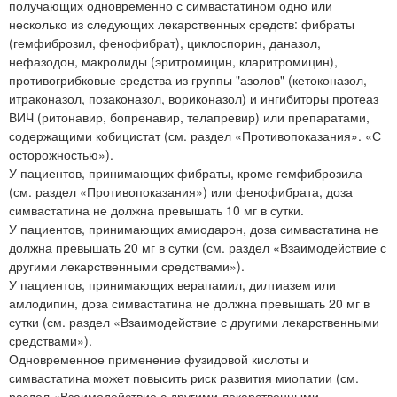
получающих одновременно с симвастатином одно или
несколько из следующих лекарственных средств: фибраты
(гемфиброзил, фенофибрат), циклоспорин, даназол,
нефазодон, макролиды (эритромицин, кларитромицин),
противогрибковые средства из группы "азолов" (кетоконазол,
итраконазол, позаконазол, вориконазол) и ингибиторы протеаз
ВИЧ (ритонавир, бопренавир, телапревир) или препаратами,
содержащими кобицистат (см. раздел «Противопоказания». «С
осторожностью»).
У пациентов, принимающих фибраты, кроме гемфиброзила
(см. раздел «Противопоказания») или фенофибрата, доза
симвастатина не должна превышать 10 мг в сутки.
У пациентов, принимающих амиодарон, доза симвастатина не
должна превышать 20 мг в сутки (см. раздел «Взаимодействие с
другими лекарственными средствами»).
У пациентов, принимающих верапамил, дилтиазем или
амлодипин, доза симвастатина не должна превышать 20 мг в
сутки (см. раздел «Взаимодействие с другими лекарственными
средствами»).
Одновременное применение фузидовой кислоты и
симвастатина может повысить риск развития миопатии (см.
раздел «Взаимодействие с другими лекарственными