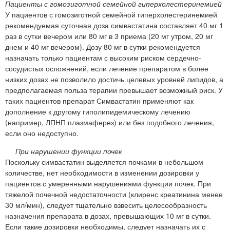
Пациенты с гомозиготной семейной гиперхолестеринемией
У пациентов с гомозиготной семейной гиперхолестеринемией
рекомендуемая суточная доза симвастатина составляет 40 мг 1
раз в сутки вечером или 80 мг в 3 приема (20 мг утром, 20 мг
днем и 40 мг вечером). Дозу 80 мг в сутки рекомендуется
назначать только пациентам с высоким риском сердечно-
сосудистых осложнений, если лечение препаратом в более
низких дозах не позволило достичь целевых уровней липидов, а
предполагаемая польза терапии превышает возможный риск. У
таких пациентов препарат Симвастатин применяют как
дополнение к другому гиполипидемическому лечению
(например, ЛПНП плазмаферез) или без подобного лечения,
если оно недоступно.
При нарушении функции почек
Поскольку симвастатин выделяется почками в небольшом
количестве, нет необходимости в изменении дозировки у
пациентов с умеренными нарушениями функции почек. При
тяжелой почечной недостаточности (клиренс креатинина менее
30 мл/мин), следует тщательно взвесить целесообразность
назначения препарата в дозах, превышающих 10 мг в сутки.
Если такие дозировки необходимы, следует назначать их с