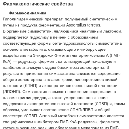
Фармакологические свойства
Фармакодинамика
Гиполипидемический препарат, получаемый синтетическим
путем из продукта ферментации Aspergillus terreus.
В организме симвастатин, являющийся неактивным лактоном,
подвергается гидролизу в печени с образованием
соответствующей формы бета-гидроксикислоты симвастатина
основного метаболита, оказывающего ингибирующее
воздействие на 3-гидрокси-3-метилглютарил-коэнзим А (ГМГ-
КоА) — редуктазу, фермент, катализирующий начальную и
наиболее значимую стадию биосинтеза холестерина. В
результате применения симвастатина снижается содержание
общего холестерина в плазме крови, липопротеинов низкой
плотности (ЛПНП) и липопротеинов очень низкой плотности
(ЛПОНП). Симвастатин вызывает понижение содержания в
плазме триглицеридов, а также умеренное повышение
содержания липопротеинов высокой плотности (ЛПВП) и, таким
образом, уменьшает соотношение ЛПНП/ЛПВП и общий
холестерин/ЛПВП. Активный метаболит симвастатина является
специфическим ингибитором ГМГ-КоА-редуктазы, фермента,
катализирующего реакцию образования мевалоната из ГМГ-