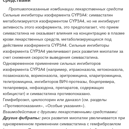
Противопоказанные комбинации лекарственных средств
Сильные ингибиторы изофермента CYP3А4: симвастатин
метаболизируется изоферментом CYP3А4, но не ингибирует
активность этого изофермента, это предполагает, что прием
симвастатина не оказывает влияния на концентрацию в плазме
крови лекарственных средств, метаболизирующихся под
действием изофермента CYP3А4. Сильные ингибиторы
изофермента CYP3А4 увеличивают риск развития миопатии за
счет снижения скорости выведения симвастатина.
Одновременное применение сильных ингибиторов
изофермента CYP3А4 (например, итраконазола, кетоконазола,
позаконазола, вориконазола, эритромицина, кларитромицина,
телитромицина, ингибиторов ВИЧ-протеазы, боцепревира,
телапревира, нефазодона, препаратов, содержащих
кобицистат) и симвастатина противопоказано.
Гемфиброзил, циклоспорин или даназол (см. разделы
«Противопоказания», «Особые указания»).
Взаимодействие с другими лекарственными средствами:
Другие фибраты:
риск развития миопатии увеличивается при
одновременном применении симвастатина с гемфиброзилом