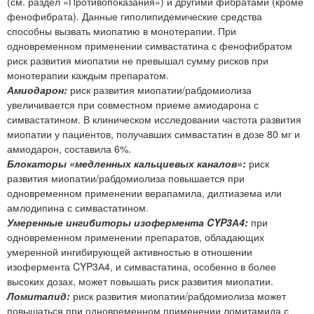
(см. раздел «Противопоказания») и другими фибратами (кроме
фенофибрата). Данные гиполипидемические средства
способны вызвать миопатию в монотерапии. При
одновременном применении симвастатина с фенофибратом
риск развития миопатии не превышал сумму рисков при
монотерапии каждым препаратом.
Амиодарон:
риск развития миопатии/рабдомиолиза
увеличивается при совместном приеме амиодарона с
симвастатином. В клиническом исследовании частота развития
миопатии у пациентов, получавших симвастатин в дозе 80 мг и
амиодарон, составила 6%.
Блокаторы «медленных кальциевых каналов»:
риск
развития миопатии/рабдомиолиза повышается при
одновременном применении верапамила, дилтиазема или
амлодипина с симвастатином.
Умеренные ингибиторы изофермента CYP3А4:
при
одновременном применении препаратов, обладающих
умеренной ингибирующей активностью в отношении
изофермента CYP3А4, и симвастатина, особенно в более
высоких дозах, может повышать риск развития миопатии.
Ломитапид:
риск развития миопатии/рабдомиолиза может
повышаться при одновременном применении ломитамида с