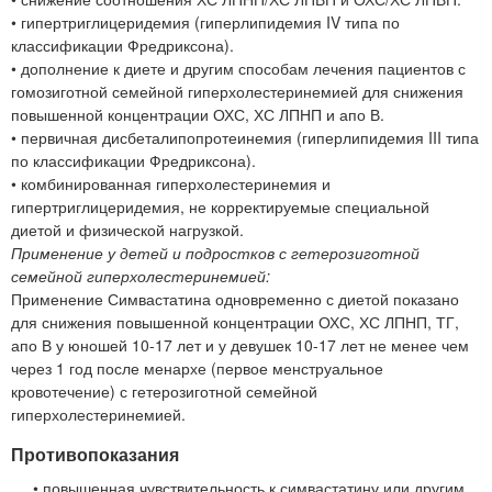
• гипертриглицеридемия (гиперлипидемия IV типа по
классификации Фредриксона).
• дополнение к диете и другим способам лечения пациентов с
гомозиготной семейной гиперхолестеринемией для снижения
повышенной концентрации ОХС, ХС ЛПНП и апо В.
• первичная дисбеталипопротеинемия (гиперлипидемия III типа
по классификации Фредриксона).
• комбинированная гиперхолестеринемия и
гипертриглицеридемия, не корректируемые специальной
диетой и физической нагрузкой.
Применение у детей и подростков с гетерозиготной
семейной гиперхолестеринемией:
Применение Симвастатина одновременно с диетой показано
для снижения повышенной концентрации ОХС, ХС ЛПНП, ТГ,
апо В у юношей 10-17 лет и у девушек 10-17 лет не менее чем
через 1 год после менархе (первое менструальное
кровотечение) с гетерозиготной семейной
гиперхолестеринемией.
Противопоказания
• повышенная чувствительность к симвастатину или другим