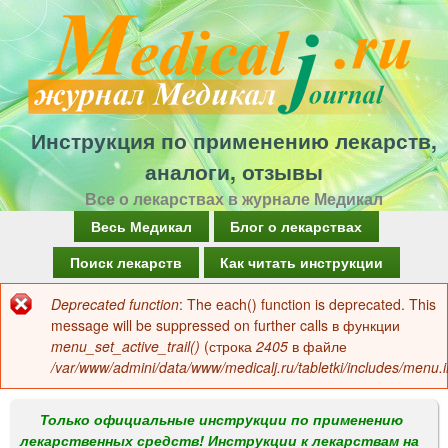
Перейти
к
основному
содержанию
Инструкция по применению лекарств,
аналоги, отзывы
Все о лекарствах в журнале Медикал
Г
Весь Медикал
Блог о лекарствах
л
Поиск лекарств
Как читать инструкции
а
Deprecated function
: The each() function is deprecated. This
Сообщение
в
message will be suppressed on further calls в функции
об
menu_set_active_trail()
(строка
2405
в файле
н
/var/www/admini/data/www/medicalj.ru/tabletki/includes/menu.i
ошибке
о
е
Только официальные инструкции по применению
лекарственных средств! Инструкции к лекарствам на