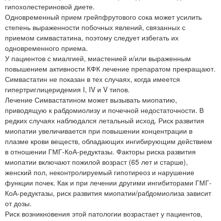
гипохолестериновой диете.
Одновременный прием грейпфрутового сока может усилить
степень выраженности побочных явлений, связанных с
приемом симвастатина, поэтому следует избегать их
одновременного приема.
У пациентов с миалгией, миастенией и/или выраженным
повышением активности КФК лечение препаратом прекращают.
Симвастатин не показан в тех случаях, когда имеется
гипертриглицеридемия I, IV и V типов.
Лечение Симвастатином может вызывать миопатию,
приводящую к рабдомиолизу и почечной недостаточности. В
редких случаях наблюдался летальный исход. Риск развития
миопатии увеличивается при повышении концентрации в
плазме крови веществ, обладающих ингибирующим действием
в отношении ГМГ-КоА-редуктазы. Факторы риска развития
миопатии включают пожилой возраст (65 лет и старше),
женский пол, неконтролируемый гипотиреоз и нарушение
функции почек. Как и при лечении другими ингибиторами ГМГ-
КоА-редуктазы, риск развития миопатии/рабдомиолиза зависит
от дозы.
Риск возникновения этой патологии возрастает у пациентов,