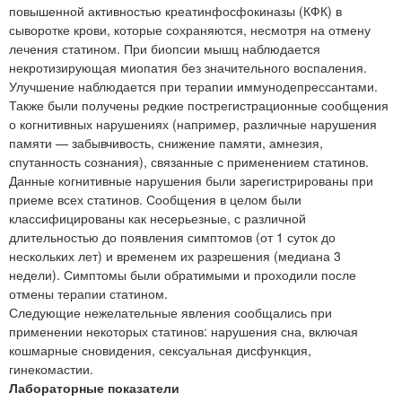
повышенной активностью креатинфосфокиназы (КФК) в
сыворотке крови, которые сохраняются, несмотря на отмену
лечения статином. При биопсии мышц наблюдается
некротизирующая миопатия без значительного воспаления.
Улучшение наблюдается при терапии иммунодепрессантами.
Также были получены редкие пострегистрационные сообщения
о когнитивных нарушениях (например, различные нарушения
памяти — забывчивость, снижение памяти, амнезия,
спутанность сознания), связанные с применением статинов.
Данные когнитивные нарушения были зарегистрированы при
приеме всех статинов. Сообщения в целом были
классифицированы как несерьезные, с различной
длительностью до появления симптомов (от 1 суток до
нескольких лет) и временем их разрешения (медиана 3
недели). Симптомы были обратимыми и проходили после
отмены терапии статином.
Следующие нежелательные явления сообщались при
применении некоторых статинов: нарушения сна, включая
кошмарные сновидения, сексуальная дисфункция,
гинекомастии.
Лабораторные показатели