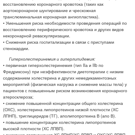
восстановлению коронарного кровотока (таких как
аортокоронарное шунтирование и чрескожная
транслюминальная коронарная ангиопластика).
• Уменьшения риска необходимости проведения операций по
восстановлению периферического кровотока и других видов
некоронарной реваскуляризации.
• Снижения риска госпитализации в связи с приступами
стенокардии.
Гиперхолестеринемия и гиперлипидемия:
• первичная гиперхолестеринемия (тип IIа и IIb по
Фредриксону) при неэффективности диетотерапии с низким
содержанием холестерина и других немедикаментозных
мероприятий (физическая нагрузка и снижение массы тела) у
пациентов с повышенным риском возникновения коронарного
атеросклероза;
• снижение повышенной концентрации общего холестерина
(ОХС), холестерина липопротеинов низкой плотности (ХС
ЛПНП), триглицеридов (ТГ), аполипопротеина В (апо В).
• повышение концентрации холестерина липопротеинов
высокой плотности (ХС ЛПВП).
• снижение соотношения ХС ЛПНП/ХС ЛПВП и ОХС/ХС ЛПВП.