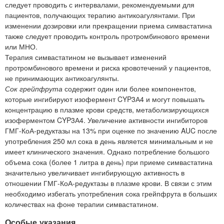
следует проводить с интервалами, рекомендуемыми для
пациентов, получающих терапию антикоагулянтами. При
изменении дозировки или прекращении приема симвастатина
также следует проводить контроль протромбинового времени
или МНО.
Терапия симвастатином не вызывает изменений
протромбинового времени и риска кровотечений у пациентов,
не принимающих антикоагулянты.
Сок грейпфрута
содержит один или более компонентов,
которые ингибируют изофермент CYP3А4 и могут повышать
концентрацию в плазме крови средств, метаболизирующихся
изоферментом CYP3А4. Увеличение активности ингибиторов
ГМГ-КоА-редуктазы на 13% при оценке по значению AUC после
употребления 250 мл сока в день является минимальным и не
имеет клинического значения. Однако потребление большого
объема сока (более 1 литра в день) при приеме симвастатина
значительно увеличивает ингибирующую активность в
отношении ГМГ-КоА-редуктазы в плазме крови. В связи с этим
необходимо избегать употребления сока грейпфрута в больших
количествах на фоне терапии симвастатином.
Особые указания