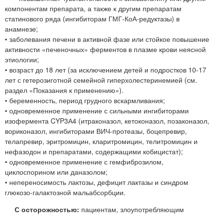
компонентам препарата, а также к другим препаратам
статинового ряда (ингибиторам ГМГ-КоА-редуктазы) в
анамнезе;
• заболевания печени в активной фазе или стойкое повышение
активности «печеночных» ферментов в плазме крови неясной
этиологии;
• возраст до 18 лет (за исключением детей и подростков 10-17
лет с гетерозиготной семейной гиперхолестеринемией (см.
раздел «Показания к применению»).
• беременность, период грудного вскармливания;
• одновременное применение с сильными ингибиторами
изофермента CYP3А4 (итраконазол, кетоконазол, позаконазол,
вориконазол, ингибиторами ВИЧ-протеазы, боцепревир,
телапревир, эритромицин, кларитромицин, телитромицин и
нефазодон и препаратами, содержащими кобицистат);
• одновременное применение с гемфиброзилом,
циклоспорином или даназолом;
• непереносимость лактозы, дефицит лактазы и синдром
глюкозо-галактозной мальабсорбции.
С осторожностью:
пациентам, злоупотребляющим