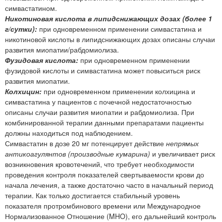
симвастатином.
Никотиновая кислота в липидснижающих дозах (более 1
г/сутки):
при одновременном применении симвастатина и
никотиновой кислоты в липидснижающих дозах описаны случаи
развития миопатии/рабдомиолиза.
Фузидовая кислота:
при одновременном применении
фузидовой кислоты и симвастатина может повыситься риск
развития миопатии.
Колхицин:
при одновременном применении колхицина и
симвастатина у пациентов с почечной недостаточностью
описаны случаи развития миопатии и рабдомиолиза. При
комбинированной терапии данными препаратами пациенты
должны находиться под наблюдением.
Симвастатин в дозе 20 мг потенцирует действие
непрямых
антикоагулянтов (производные кумарина)
и увеличивает риск
возникновения кровотечений, что требует необходимости
проведения контроля показателей свертываемости крови до
начала лечения, а также достаточно часто в начальный период
терапии. Как только достигается стабильный уровень
показателя протромбинового времени или Международное
Нормализованное Отношение (MHO), его дальнейший контроль