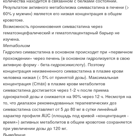
количества находится в связанном с белками состоянии.
Результатом активного метаболизма симвастатина в печени (>
60% у мужчин) является его низкая концентрация в общем
кровотоке.
Возможность проникновения симвастатина через
гематоэнцефалический и гематоплацентарный барьер не
изучена.
Метаболизм
Гидролиз симвастатина в основном происходит при «первичном
прохождении» через печень (в основном гидролизуется в свою
активную форму - бета-гидроксикислоту). Поэтому
концентрация неизмененного симвастатина в плазме крови
человека низкая (< 5% от принятой дозы). Максимальная
концентрация (Сmax) в плазме крови метаболитов
симвастатина достигается через 1-2 ч после приема
однократной дозы и снижается на 90% через 12 ч. Несмотря на
то, что диапазон рекомендованных терапевтических доз
симвастатина составляет от 5 до 80 мг в сутки линейный
характер профиля AUC (площадь под кривой «концентрация -
время») активных метаболитов в общем кровотоке сохраняется
при увеличении дозы до 120 мг.
Выведение