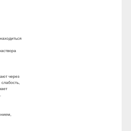
 находиться
раствора
зают через
 слабость,
вает
.
ением,