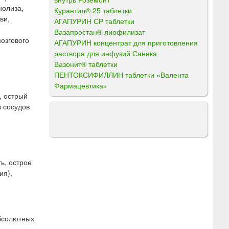
нолиза,
Курантил® 25 таблетки
ви,
АГАПУРИН СР таблетки
Вазапростан® лиофилизат
озгового
АГАПУРИН концентрат для приготовления
раствора для инфузий Санека
Вазонит® таблетки
ПЕНТОКСИФИЛЛИН таблетки «Валента
Фармацевтика»
, острый
з сосудов
ь, острое
ия),
абсолютных