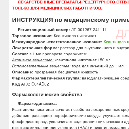
ЛЕКАРСТВЕННЫЕ ПРЕПАРАТЫ РЕЦЕПТУРНОГО ОТПУ
ю
ТОЛЬКО ДЛЯ МЕДИЦИНСКИХ РАБОТНИКОВ.
ИНСТРУКЦИЯ по медицинскому прим
Регистрационный номер:
ЛП 001267-241111
Торговое название:
Ксантинола никотинат
Международное непатентованное название:
Ксантинола 
Лекарственная форма:
раствор для внутривенного и внут
Состав:
в 1 мл препарата содержится:
Активное вещество:
ксантинола никотинат 150 мг
Вспомогательные вещества:
вода для инъекций до 1 мл
Описание:
прозрачная бесцветная жидкость
Фармакотерапевтическая группа:
вазодилатирующее сред
Код АТХ:
C04AD02
Фармакологические свойства
Фармакодинамика:
Ксантинола никотинат сочетает свойства лекарственных сре
действие, расширяет периферические сосуды, улучшает ко
фосфодиэстеразу, увеличивает содержание циклического ад
никотинамидадениндинуклеотида (НАД) и никотинамидаден