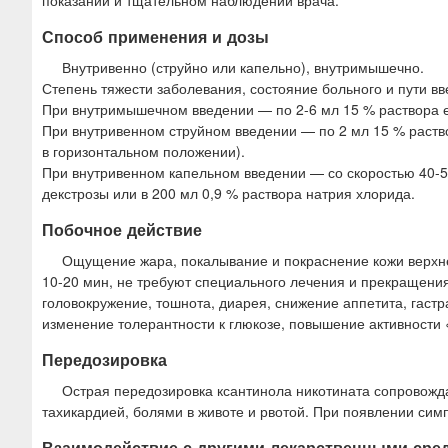
Способ применения и дозы
Внутривенно (струйно или капельно), внутримышечно.
Степень тяжести заболевания, состояние больного и пути в
При внутримышечном введении — по 2-6 мл 15 % раствора е
При внутривенном струйном введении — по 2 мл 15 % раство
в горизонтальном положении).
При внутривенном капельном введении — со скоростью 40-50
декстрозы или в 200 мл 0,9 % раствора натрия хлорида.
Побочное действие
Ощущение жара, покалывание и покраснение кожи верхне
10-20 мин, не требуют специального лечения и прекращени
головокружение, тошнота, диарея, снижение аппетита, гаст
изменение толерантности к глюкозе, повышение активност
Передозировка
Острая передозировка ксантинола никотината сопровожд
тахикардией, болями в животе и рвотой. При появлении сим
Взаимодействие с другими лекарственными сре