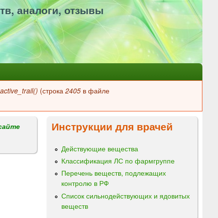
тв, аналоги, отзывы
ctive_trail()
(строка
2405
в файле
Инструкции для врачей
сайте
Действующие вещества
Классификация ЛС по фармгруппе
Перечень веществ, подлежащих
контролю в РФ
Список сильнодействующих и ядовитых
веществ