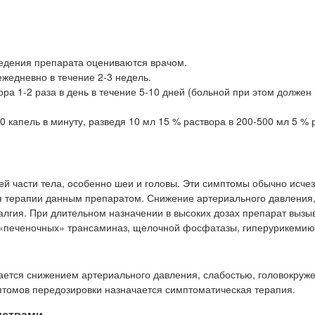
ведения препарата оцениваются врачом.
жедневно в течение 2-3 недель.
ра 1-2 раза в день в течение 5-10 дней (больной при этом должен
 капель в минуту, разведя 10 мл 15 % раствора в 200-500 мл 5 % 
й части тела, особенно шеи и головы. Эти симптомы обычно исче
я терапии данным препаратом. Снижение артериального давления,
ралгия. При длительном назначении в высоких дозах препарат вызы
и «печеночных» трансаминаз, щелочной фосфатазы, гиперурикемию
ается снижением артериального давления, слабостью, головокруж
птомов передозировки назначается симптоматическая терапия.
дствами