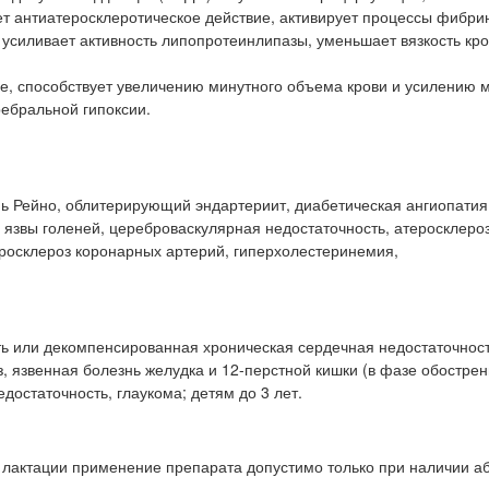
т антиатеросклеротическое действие, активирует процессы фибри
усиливает активность липопротеинлипазы, уменьшает вязкость кро
, способствует увеличению минутного объема крови и усилению м
ебральной гипоксии.
ь Рейно, облитерирующий эндартериит, диабетическая ангиопатия
 язвы голеней, цереброваскулярная недостаточность, атеросклеро
еросклероз коронарных артерий, гиперхолестеринемия,
ть или декомпенсированная хроническая сердечная недостаточност
, язвенная болезнь желудка и 12-перстной кишки (в фазе обострен
достаточность, глаукома; детям до 3 лет.
д лактации применение препарата допустимо только при наличии 