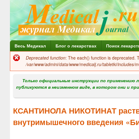
Г
Весь Медикал
Блог о лекарствах
Поиск лекарст
л
Deprecated function
: The each() function is deprecated.
Сообщение
а
/var/www/admini/data/www/medicalj.ru/tabletki/includes/m
об
в
ошибке
Только официальные инструкции по применению л
н
публикуются в неизменном виде, в котором они и пр
о
е
КСАНТИНОЛА НИКОТИНАТ раство
м
внутримышечного введения «Б
е
н