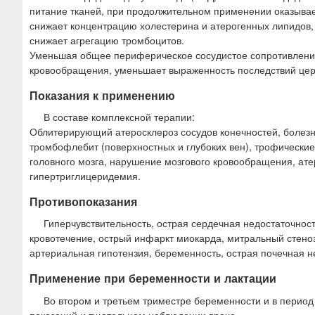
питание тканей, при продолжительном применении оказывае
снижает концентрацию холестерина и атерогенных липидов, 
снижает агрегацию тромбоцитов.
Уменьшая общее периферическое сосудистое сопротивление
кровообращения, уменьшает выраженность последствий цер
Показания к применению
В составе комплексной терапии:
Облитерирующий атеросклероз сосудов конечностей, болезн
тромбофлебит (поверхностных и глубоких вен), трофические
головного мозга, нарушение мозгового кровообращения, ат
гипертриглицеридемия.
Противопоказания
Гиперчувствительность, острая сердечная недостаточнос
кровотечение, острый инфаркт миокарда, митральный стеноз
артериальная гипотензия, беременность, острая почечная не
Применение при беременности и лактации
Во втором и третьем триместре беременности и в перио
показаний и тщательном наблюдении врача.