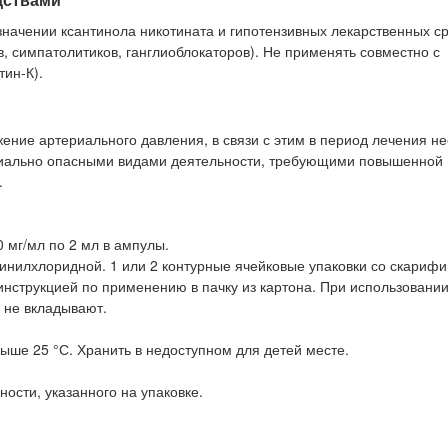
ачении ксантинола никотината и гипотензивных лекарственных ср
, симпатолитиков, ганглиоблокаторов). Не применять совместно с
ин-К).
жение артериального давления, в связи с этим в период лечения н
нциально опасными видами деятельности, требующими повышенной
.
 мг/мл по 2 мл в ампулы.
винилхлоридной. 1 или 2 контурные ячейковые упаковки со скариф
нструкцией по применению в пачку из картона. При использовании
 не вкладывают.
ыше 25 °С. Хранить в недоступном для детей месте.
ности, указанного на упаковке.