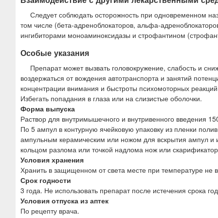
Следует соблюдать осторожность при одновременном назн
том числе (бета-адреноблокаторов, альфа-адреноблокаторов
ингибиторами моноаминоксидазы и строфантином (строфант
Особые указания
Препарат может вызвать головокружение, слабость и сни
воздержаться от вождения автотранспорта и занятий поте
концентрации внимания и быстроты психомоторных реакций
Избегать попадания в глаза или на слизистые оболочки.
Форма выпуска
Раствор для внутримышечного и внутривенного введения 150
По 5 ампул в контурную ячейковую упаковку из пленки поли
ампульным керамическим или ножом для вскрытия ампул и и
кольцом разлома или точкой надлома нож или скарификатор
Условия хранения
Хранить в защищенном от света месте при температуре не в
Срок годности
3 года. Не использовать препарат после истечения срока год
Условия отпуска из аптек
По рецепту врача.