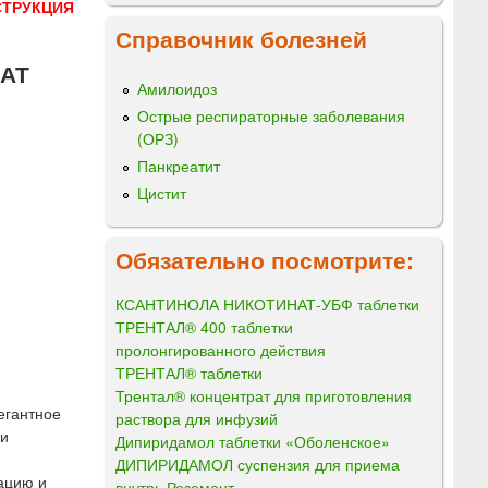
СТРУКЦИЯ
Справочник болезней
НАТ
Амилоидоз
Острые респираторные заболевания
(ОРЗ)
Панкреатит
Цистит
Обязательно посмотрите:
КСАНТИНОЛА НИКОТИНАТ-УБФ таблетки
ТРЕНТАЛ® 400 таблетки
пролонгированного действия
ТРЕНТАЛ® таблетки
Трентал® концентрат для приготовления
егантное
раствора для инфузий
 и
Дипиридамол таблетки «Оболенское»
ДИПИРИДАМОЛ суспензия для приема
ацию и
внутрь Роземонт