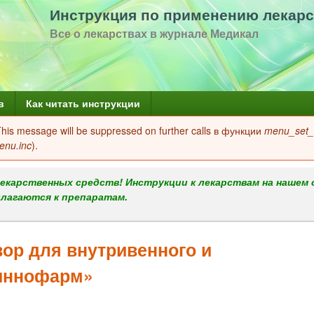
Перейти
Инструкция по применению лекарс
к
Все о лекарствах в журнале Медикал
основному
содержанию
в
Как читать инструкции
 This message will be suppressed on further calls в функции
menu_set_a
enu.inc
).
екарственных средств! Инструкции к лекарствам на нашем 
илагаются к препаратам.
р для внутривенного и
иннофарм»