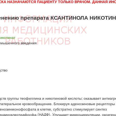
СКА НАЗНАЧАЮТСЯ ПАЦИЕНТУ ТОЛЬКО ВРАЧОМ. ДАННАЯ ИН
енению препарата КСАНТИНОЛА НИКОТИ
никотинат
римышечного введения
ство
дств группы теофиллина и никотиновой кислоты: оказывает антиагр
ллатеральное кровообращение. Блокируя аденозиновые рецепторы
енозинмонофосфата в клетке, субстратно стимулирует синтез
индинуклеотидфосфа (НАДФ). Улучшает микроциркуляции, оксиген