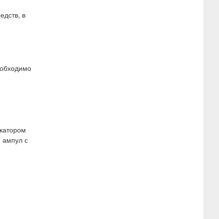
едств, в
еобходимо
икатором
 ампул с