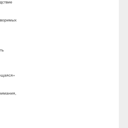
дствие
творимых
ть
ающаяся»
нимания,