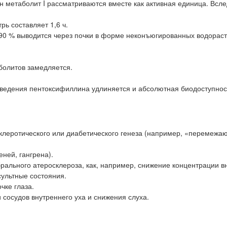
 метаболит I рассматриваются вместе как активная единица. Всле
ь составляет 1,6 ч.
90 % выводится через почки в форме неконъюгированных водорас
болитов замедляется.
ведения пентоксифиллина удлиняется и абсолютная биодоступнос
клеротического или диабетического генеза (например, «перемеж
ней, гангрена).
рального атеросклероза, как, например, снижение концентрации в
сультные состояния.
чке глаза.
 сосудов внутреннего уха и снижения слуха.