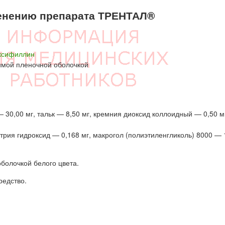
енению препарата ТРЕНТАЛ®
ксифиллин
имой пленочной оболочкой
 30,00 мг, тальк — 8,50 мг, кремния диоксид коллоидный — 0,50 м
рия гидроксид — 0,168 мг, макрогол (полиэтиленгликоль) 8000 — 1
болочкой белого цвета.
едство.