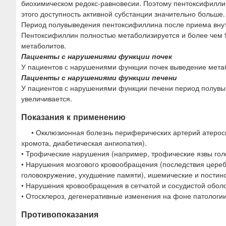
биохимическом редокс-равновесии. Поэтому пентоксифиллин
этого доступность активной субстанции значительно больше.
Период полувыведения пентоксифиллина после приема внутр
Пентоксифиллин полностью метаболизируется и более чем 
метаболитов.
Пациенты с нарушениями функции почек
У пациентов с нарушениями функции почек выведение мета
Пациенты с нарушениями функции печени
У пациентов с нарушениями функции печени период полувы
увеличивается.
Показания к применению
• Окклюзионная болезнь периферических артерий атерос
хромота, диабетическая ангиопатия).
• Трофические нарушения (например, трофические язвы голе
• Нарушения мозгового кровообращения (последствия цереб
головокружение, ухудшение памяти), ишемические и постин
• Нарушения кровообращения в сетчатой и сосудистой оболо
• Отосклероз, дегенеративные изменения на фоне патологии
Противопоказания