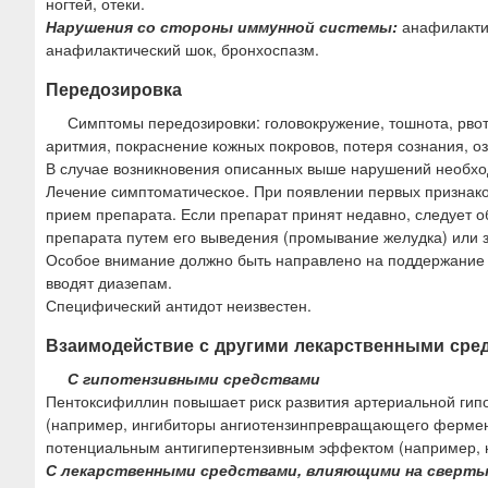
ногтей, отеки.
Нарушения со стороны иммунной системы:
анафилактич
анафилактический шок, бронхоспазм.
Передозировка
Симптомы передозировки: головокружение, тошнота, рвот
аритмия, покраснение кожных покровов, потеря сознания, оз
В случае возникновения описанных выше нарушений необход
Лечение симптоматическое. При появлении первых признако
прием препарата. Если препарат принят недавно, следует
препарата путем его выведения (промывание желудка) или 
Особое внимание должно быть направлено на поддержание 
вводят диазепам.
Специфический антидот неизвестен.
Взаимодействие с другими лекарственными сре
С гипотензивными средствами
Пентоксифиллин повышает риск развития артериальной гип
(например, ингибиторы ангиотензинпревращающего фермен
потенциальным антигипертензивным эффектом (например, н
С лекарственными средствами, влияющими на сверт