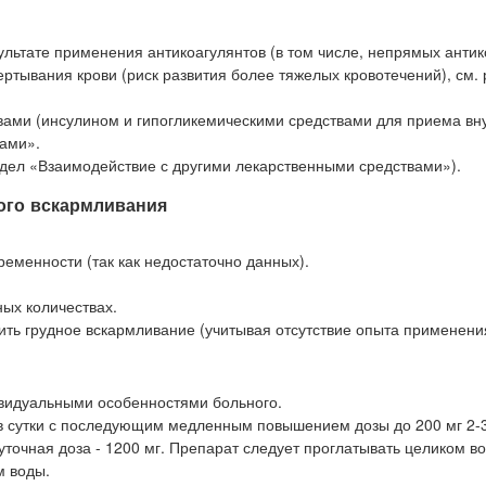
ультате применения антикоагулянтов (в том числе, непрямых антик
ертывания крови (риск развития более тяжелых кровотечений), см.
ами (инсулином и гипогликемическими средствами для приема внут
вами».
дел «Взаимодействие с другими лекарственными средствами»).
ого вскармливания
еменности (так как недостаточно данных).
ых количествах.
ть грудное вскармливание (учитывая отсутствие опыта применени
ивидуальными особенностями больного.
 в сутки с последующим медленным повышением дозы до 200 мг 2-3
уточная доза - 1200 мг. Препарат следует проглатывать целиком в
м воды.