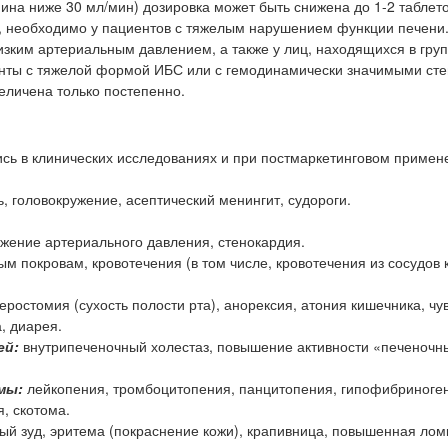
на ниже 30 мл/мин) дозировка может быть снижена до 1-2 таблеток
, необходимо у пациентов с тяжелым нарушением функции печени
зким артериальным давлением, а также у лиц, находящихся в груп
енты с тяжелой формой ИБС или с гемодинамически значимыми ст
величена только постепенно.
сь в клинических исследованиях и при постмаркетинговом примен
, головокружение, асептический менингит, судороги.
ижение артериального давления, стенокардия.
м покровам, кровотечения (в том числе, кровотечения из сосудов 
еростомия (сухость полости рта), анорексия, атония кишечника, чу
, диарея.
ей:
внутрипеченочный холестаз, повышение активности «печеночн
мы:
лейкопения, тромбоцитопения, панцитопения, гипофибриноге
, скотома.
ый зуд, эритема (покраснение кожи), крапивница, повышенная лом