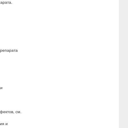
арата.
препарата
ки
фектов, см.
ия и