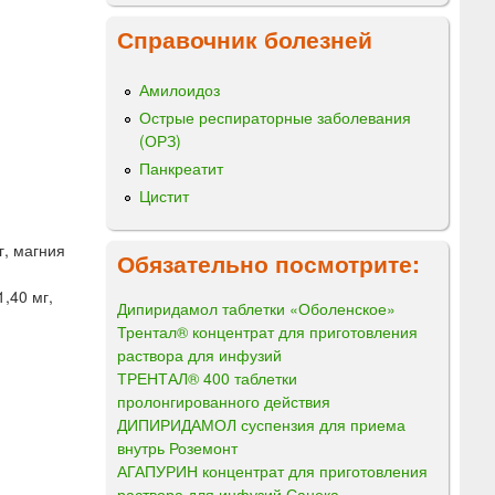
Справочник болезней
Амилоидоз
Острые респираторные заболевания
(ОРЗ)
Панкреатит
Цистит
г, магния
Обязательно посмотрите:
,40 мг,
Дипиридамол таблетки «Оболенское»
Трентал® концентрат для приготовления
раствора для инфузий
ТРЕНТАЛ® 400 таблетки
пролонгированного действия
ДИПИРИДАМОЛ суспензия для приема
внутрь Роземонт
АГАПУРИН концентрат для приготовления
раствора для инфузий Санека