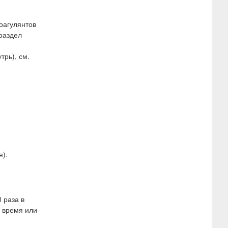
оагулянтов
 раздел
рь), см.
я).
 раза в
о время или