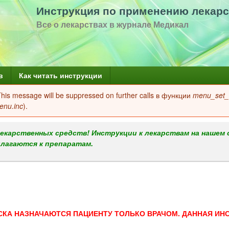
Перейти
Инструкция по применению лекарс
к
Все о лекарствах в журнале Медикал
основному
содержанию
в
Как читать инструкции
 This message will be suppressed on further calls в функции
menu_set_a
enu.inc
).
екарственных средств! Инструкции к лекарствам на нашем 
илагаются к препаратам.
СКА НАЗНАЧАЮТСЯ ПАЦИЕНТУ ТОЛЬКО ВРАЧОМ. ДАННАЯ ИН