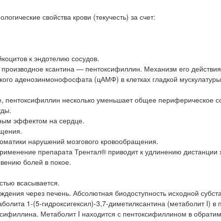
огические свойства крови (текучесть) за счет:
йкоцитов к эндотелию сосудов.
 производное ксантина — пентоксифиллин. Механизм его действия
ого аденозинмонофосфата (цАМФ) в клетках гладкой мускулатуры
, пентоксифиллин несколько уменьшает общее периферическое с
уды.
ным эффектом на сердце.
щения.
оматики нарушений мозгового кровообращения.
рименение препарата Трентал® приводит к удлинению дистанции 
вению болей в покое.
стью всасывается.
ждения через печень. Абсолютная биодоступность исходной субст
болита 1-(5-гидроксигексил)-3,7-диметилксантина (метаболит I) в 
ксифиллина. Метаболит I находится с пентоксифиллином в обрати