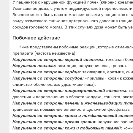
У пациентов с нарушенной функцией почек (клиренс креатини
Уменьшение дозы, с учетом индивидуальной переносимости
Лечение может быть начато малыми дозами у пациентов с ни
ввиду возможного снижения артериального давления (паци
сосудов головного мозга). В этих случаях доза может быть у
Побочное действие
Ниже представлены побочные реакции, которые отмечали
препарата (частота неизвестна).
Нарушения со стороны нервной системы:
головная боль
Нарушения психики:
ажитация, нарушения сна, тревога.
Нарушения со стороны сердца:
тахикардия, аритмия, сн
Нарушения со стороны сосудов:
«приливы» крови к кожны
слизистых оболочек, желудка, кишечника).
Нарушения со стороны пищеварительной системы:
кс
давления и переполнения в области желудка, тошнота, рвота
Нарушения со стороны печени и желчевыводящих пут
трансаминаз, повышение активности щелочной фосфатазы.
Нарушения со стороны крови и лимфатической систе
Нарушения со стороны органа зрения:
нарушение зрения
Нарушения со стороны кожи и подкожных тканей:
кожн