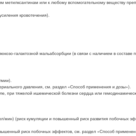
гим метилксантинам или к любому вспомогательному веществу преп
усиления кровотечения).
люкозо-галактозной мальабсорбции (в связи с наличием в составе 
тмии).
ериального давления, см. раздел «Способ применения и дозы»).
исле, при тяжелой ишемической болезни сердца или гемодинамичес
мл/мин) (риск кумуляции и повышенный риск развития побочных эф
овышенный риск побочных эффектов, см. раздел «Способ применен