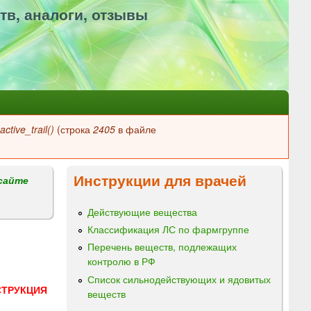
тв, аналоги, отзывы
ctive_trail()
(строка
2405
в файле
Инструкции для врачей
сайте
Действующие вещества
Классификация ЛС по фармгруппе
Перечень веществ, подлежащих
контролю в РФ
Список сильнодействующих и ядовитых
СТРУКЦИЯ
веществ