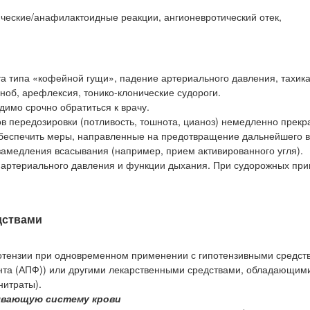
еские/анафилактоидные реакции, ангионевротический отек,
а типа «кофейной гущи», падение артериального давления, тахик
ноб, арефлексия, тонико-клонические судороги.
имо срочно обратиться к врачу.
в передозировки (потливость, тошнота, цианоз) немедленно прек
 обеспечить меры, направленные на предотвращение дальнейшего 
замедления всасывания (например, прием активированного угля).
артериального давления и функции дыхания. При судорожных при
дствами
отензии при одновременном применении с гипотензивными средст
та (АПФ)) или другими лекарственными средствами, обладающим
итраты).
ывающую систему крови