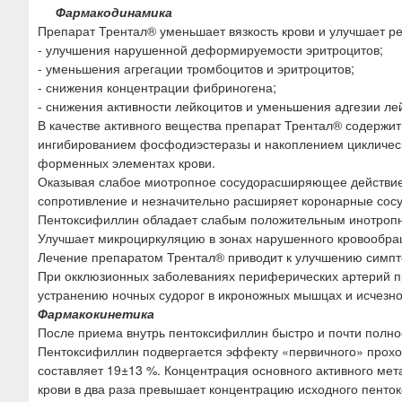
Фармакодинамика
Препарат Трентал® уменьшает вязкость крови и улучшает реол
- улучшения нарушенной деформируемости эритроцитов;
- уменьшения агрегации тромбоцитов и эритроцитов;
- снижения концентрации фибриногена;
- снижения активности лейкоцитов и уменьшения адгезии ле
В качестве активного вещества препарат Трентал® содержит
ингибированием фосфодиэстеразы и накоплением циклическ
форменных элементах крови.
Оказывая слабое миотропное сосудорасширяющее действие
сопротивление и незначительно расширяет коронарные сос
Пентоксифиллин обладает слабым положительным инотроп
Улучшает микроциркуляцию в зонах нарушенного кровообра
Лечение препаратом Трентал® приводит к улучшению симпт
При окклюзионных заболеваниях периферических артерий п
устранению ночных судорог в икроножных мышцах и исчезно
Фармакокинетика
После приема внутрь пентоксифиллин быстро и почти полно
Пентоксифиллин подвергается эффекту «первичного» прохо
составляет 19±13 %. Концентрация основного активного мета
крови в два раза превышает концентрацию исходного пенто