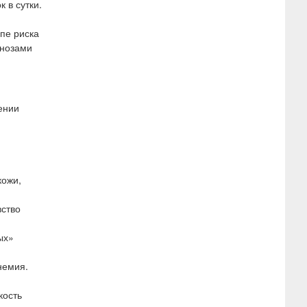
 в сутки.
.
пе риска
енозами
ении
кожи,
вство
ых»
немия.
кость