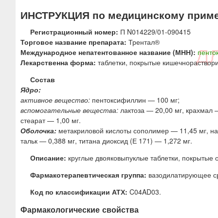
ю
ИНСТРУКЦИЯ по медицинскому прим
Регистрационный номер:
П N014229/01-090415
Торговое название препарата:
Трентал®
Международное непатентованное название (МНН):
пенто
Лекарственна форма:
таблетки, покрытые кишечнораствор
Состав
Ядро:
активное вещество:
пентоксифиллин — 100 мг;
вспомогательные вещества:
лактоза — 20,00 мг, крахмал —
стеарат — 1,00 мг.
Оболочка:
метакриловой кислоты сополимер — 11,45 мг, нат
тальк — 0,388 мг, титана диоксид (Е 171) — 1,272 мг.
Описание:
круглые двояковыпуклые таблетки, покрытые о
Фармакотерапевтическая группа:
вазодилатирующее ср
Код по классификации АТХ:
C04AD03.
Фармакологические свойства