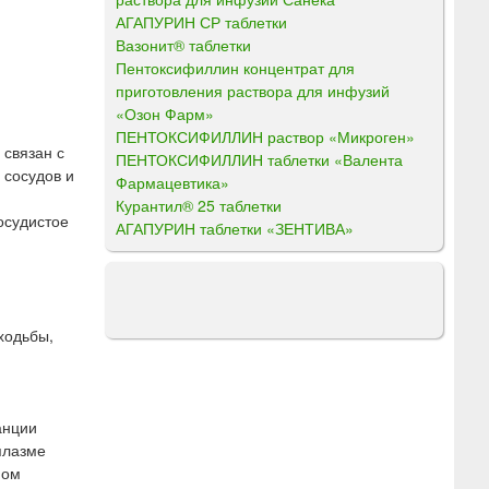
АГАПУРИН СР таблетки
Вазонит® таблетки
Пентоксифиллин концентрат для
приготовления раствора для инфузий
«Озон Фарм»
ПЕНТОКСИФИЛЛИН раствор «Микроген»
 связан с
ПЕНТОКСИФИЛЛИН таблетки «Валента
 сосудов и
Фармацевтика»
Курантил® 25 таблетки
осудистое
АГАПУРИН таблетки «ЗЕНТИВА»
ходьбы,
анции
плазме
мом