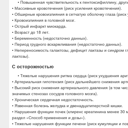
• Повышенная чувствительность к пентоксифиллину, дру
• Массивные кровотечения (риск усиления кровотечения).
• Обширные кровоизлияния в сетчатую оболочку глаза (риск 
• Кровоизлияния в головной мозг.
• Острый инфаркт миокарда.
• Возраст до 18 лет.
• Беременность (недостаточно данных).
• Период грудного вскармливания (недостаточно данных).
• Непереносимость галактозы, дефицит лактазы и синдром г
лактозы).
С осторожностью
• Тяжелые нарушения ритма сердца (риск ухудшения ари
• Артериальная гипотензия (риск дальнейшего снижения арт
• Высокий риск снижения артериального давления (в том ч
значимых стенозах сосудов головного мозга).
• Хроническая сердечная недостаточность.
• Язвенная болезнь желудка и двенадцатиперстной кишки.
• Нарушения функции почек (клиренс креатинина менее 30 
раздел «Способ применения и дозы»).
• Тяжелые нарушения функции печени (риск кумуляции и п