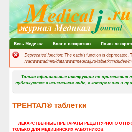
Г
Весь Медикал
Блог о лекарствах
Поиск лекарст
л
Deprecated function
: The each() function is deprecated.
Сообщение
а
/var/www/admini/data/www/medicalj.ru/tabletki/includes/m
об
в
ошибке
Только официальные инструкции по применению л
н
публикуются в неизменном виде, в котором они и пр
о
е
ТРЕНТАЛ® таблетки
м
е
ЛЕКАРСТВЕННЫЕ ПРЕПАРАТЫ РЕЦЕПТУРНОГО ОТПУ
н
ТОЛЬКО ДЛЯ МЕДИЦИНСКИХ РАБОТНИКОВ.