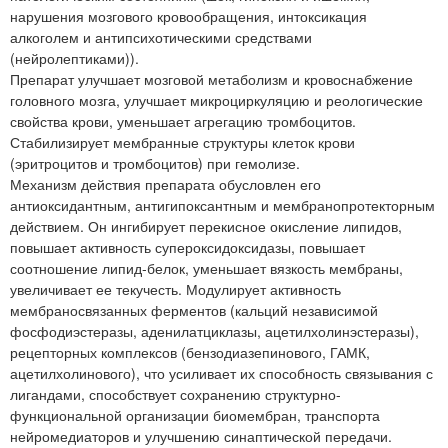
нарушения мозгового кровообращения, интоксикация
алкоголем и антипсихотическими средствами
(нейролептиками)).
Препарат улучшает мозговой метаболизм и кровоснабжение
головного мозга, улучшает микроциркуляцию и реологические
свойства крови, уменьшает агрегацию тромбоцитов.
Стабилизирует мембранные структуры клеток крови
(эритроцитов и тромбоцитов) при гемолизе.
Механизм действия препарата обусловлен его
антиоксидантным, антигипоксантным и мембранопротекторным
действием. Он ингибирует перекисное окисление липидов,
повышает активность супероксидоксидазы, повышает
соотношение липид-белок, уменьшает вязкость мембраны,
увеличивает ее текучесть. Модулирует активность
мембраносвязанных ферментов (кальций независимой
фосфодиэстеразы, аденилатциклазы, ацетилхолинэстеразы),
рецепторных комплексов (бензодиазепинового, ГАМК,
ацетилхолинового), что усиливает их способность связывания с
лигандами, способствует сохранению структурно-
функциональной организации биомембран, транспорта
нейромедиаторов и улучшению синаптической передачи.