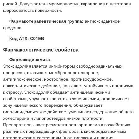
риской. Допускается «мраморность», вкрапления и некоторая
шероховатость поверхности.
Фармакотерапевтическая группа:
антиоксидантное
средство
Код АТХ: С01ЕВ
Фармакологические свойства
Фармакодинамика
Этоксидол® является ингибитором свободнорадикальных
процессов, оказывает мембранопротекторное,
антигипоксическое, ноотропное, противосудорожное,
анксиолитическое действие, повышает устойчивость организма
к стрессу. Этоксидол® обладает антиишемическими
свойствами, улучшает кровоток в зоне ишемии, ограничивает
зону ишемического повреждения, обнаруживает
гиполипидемическое действие, уменьшает содержание общего
холестерина и липопротеидов низкой плотности.
Препарат повышает резистентность организма к воздействию
различных повреждающих факторов, к кислородзависимым
патологическим состояниям (шок, гипоксия и ишемия,