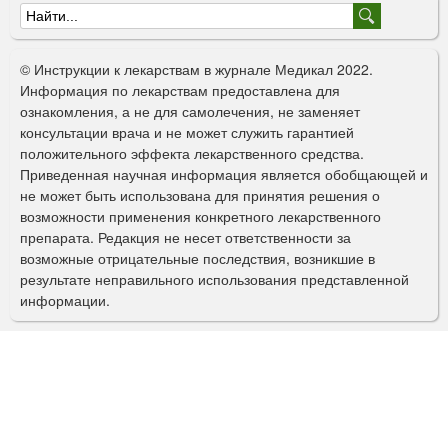
Ф
о
© Инструкции к лекарствам в журнале Медикал 2022.
р
Информация по лекарствам предоставлена для
ознакомления, а не для самолечения, не заменяет
м
консультации врача и не может служить гарантией
а
положительного эффекта лекарственного средства.
Приведенная научная информация является обобщающей и
п
не может быть использована для принятия решения о
о
возможности применения конкретного лекарственного
препарата. Редакция не несет ответственности за
и
возможные отрицательные последствия, возникшие в
с
результате неправильного использования представленной
информации.
к
а