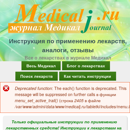
Перейти
к
основному
содержанию
Инструкция по применению лекарств,
аналоги, отзывы
Все о лекарствах в журнале Медикал
Г
Весь Медикал
Блог о лекарствах
л
Поиск лекарств
Как читать инструкции
а
Deprecated function
: The each() function is deprecated. This
Сообщение
в
message will be suppressed on further calls в функции
об
menu_set_active_trail()
(строка
2405
в файле
н
/var/www/admini/data/www/medicalj.ru/tabletki/includes/menu.i
ошибке
о
е
Только официальные инструкции по применению
лекарственных средств! Инструкции к лекарствам на