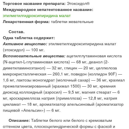
Торговое название препарата:
Этоксидол®
Международное непатентованное название:
этилметилгидроксипиридина малат
Лекарственная форма:
таблетки жевательные
Состав.
Одна таблетка содержит:
Активное вещество:
этилметилгидроксипиридина малат
(этоксидол) — 100 мг.
Вспомогательные вещества:
ацетилглутаминовая кислота
(N-ацетил-L-глутаминовая кислота) — 68 мг, деанол (2-
диметиламиноэтанол) — 32 мг, глицин — 20 мг, целлюлоза
микрокристаллическая — 260,1 мг, повидон (коллидон 90F) —
1,6 мг, лактозы моногидрат (молочный сахар) — 36 мг, крахмал
прежелатинизированный (крахмал 1500) — 30 мг, кремния
диоксид коллоидный (аэросил) — 9,5 мг, магния стеарат — 6
мг, кроскармеллоза натрия (примеллоза) — 12,8 мг, натрия
цикламат — 18 мг, ароматизатор апельсиновый (ароматизатор
пищевой «Апельсин») — 6 мг.
Описание:
Таблетки белого или белого с кремоватым
оттенком цвета, плоскоцилиндрической формы с фаской и