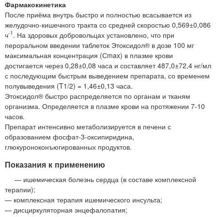
Фармакокинетика
После приёма внутрь быстро и полностью всасывается из
желудочно-кишечного тракта со средней скоростью 0,569±0,086
-1
ч
. На здоровых добровольцах установлено, что при
пероральном введении таблеток Этоксидол® в дозе 100 мг
максимальная концентрация (Сmax) в плазме крови
достигается через 0,28±0,08 часа и составляет 487,0±72,4 нг/мл
с последующим быстрым выведением препарата, со временем
полувыведения (T1/2) = 1,46±0,13 часа.
Этоксидол® быстро распределяется по органам и тканям
организма. Определяется в плазме крови на протяжении 7-10
часов.
Препарат интенсивно метаболизируется в печени с
образованием фосфат-3-оксипиридина,
глюкуроноконъюгированных продуктов.
Показания к применению
— ишемическая болезнь сердца (в составе комплексной
терапии);
— комплексная терапия ишемического инсульта;
— дисциркуляторная энцефалопатия;