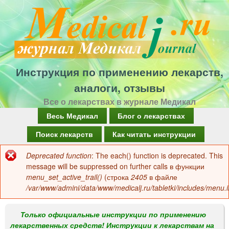
Перейти
к
основному
содержанию
Инструкция по применению лекарств,
аналоги, отзывы
Все о лекарствах в журнале Медикал
Г
Весь Медикал
Блог о лекарствах
л
Поиск лекарств
Как читать инструкции
а
Deprecated function
: The each() function is deprecated. This
Сообщение
в
message will be suppressed on further calls в функции
об
menu_set_active_trail()
(строка
2405
в файле
н
/var/www/admini/data/www/medicalj.ru/tabletki/includes/menu.i
ошибке
о
е
Только официальные инструкции по применению
лекарственных средств! Инструкции к лекарствам на