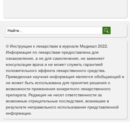
Ф
о
© Инструкции к лекарствам в журнале Медикал 2022.
р
Информация по лекарствам предоставлена для
ознакомления, а не для самолечения, не заменяет
м
консультации врача и не может служить гарантией
а
положительного эффекта лекарственного средства.
Приведенная научная информация является обобщающей и
п
не может быть использована для принятия решения о
о
возможности применения конкретного лекарственного
препарата. Редакция не несет ответственности за
и
возможные отрицательные последствия, возникшие в
с
результате неправильного использования представленной
информации.
к
а