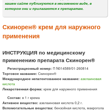
м
нашем сайте публикуются в неизменном виде, в
е
котором они и прилагаются к препаратам.
н
ю
Скинорен® крем для наружного
применения
ИНСТРУКЦИЯ по медицинскому
применению препарата Скинорен®
Регистрационный номер:
П N014589/01-260814
Торговое название:
Скинорен®
Международное непатентованное название:
азелаиновая
кислота
Лекарственная форма:
крем для наружного применения
Состав:
в 1 г крема
Активное вещество:
азелаиновая кислота 0,2 г.
Вспомогательные вещества:
бензойная кислота, макрогола