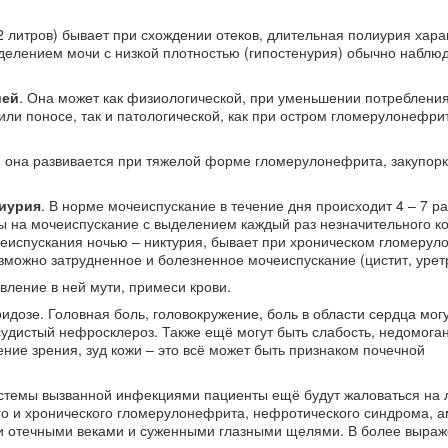
2 литров) бывает при схождении отеков, длительная полиурия хара
ыделением мочи с низкой плотностью (гипостенурия) обычно наблю
ией
. Она может как физиологической, при уменьшении потребления
ли поносе, так и патологической, как при остром гломерулонефрит
, она развивается при тяжелой форме гломерулонефрита, закупор
иурия
. В норме мочеиспускание в течение дня происходит 4 – 7 ра
ы на мочеиспускание с выделением каждый раз незначительного к
еиспускания ночью – никтурия, бывает при хроническом гломерул
зможно затрудненное и болезненное мочеиспускание (цистит, уретр
вление в ней мути, примеси крови.
озе. Головная боль, головокружение, боль в области сердца мог
удистый нефросклероз. Также ещё могут быть слабость, недомоган
ние зрения, зуд кожи – это всё может быть признаком почечной
стемы вызванной инфекциями пациенты ещё будут жаловаться на 
го и хронического гломерулонефрита, нефротического синдрома, 
и и отечными веками и суженными глазными щелями. В более выра