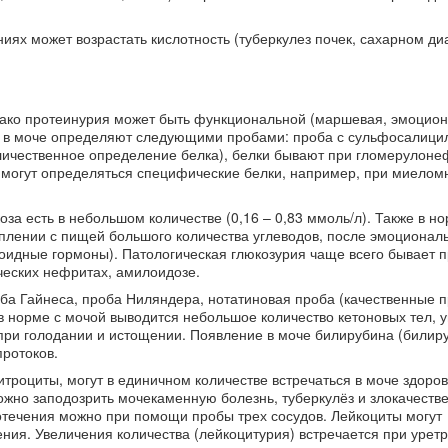
иях может возрастать кислотность (туберкулез почек, сахарном ди
нако протеинурия может быть функциональной (маршевая, эмоцион
ок в моче определяют следующими пробами: проба с сульфосалици
оличественное определение белка), белки бывают при гломерулоне
могут определяться специфические белки, например, при миелом
оза есть в небольшом количестве (0,16 – 0,83 ммоль/л). Также в н
плении с пищей большого количества углеводов, после эмоционал
оидные гормоны). Патологическая глюкозурия чаще всего бывает 
ческих нефритах, амилоидозе.
а Гайнеса, проба Ниляндера, нотатиновая проба (качественные п
в норме с мочой выводится небольшое количество кетоновых тел, 
при голодании и истощении. Появление в моче билирубина (билир
ротоков.
итроциты, могут в единичном количестве встречаться в моче здоров
можно заподозрить мочекаменную болезнь, туберкулёз и злокачеств
отечения можно при помощи пробы трех сосудов. Лейкоциты могут
ения. Увеличения количества (лейкоцитурия) встречается при уретр