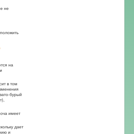
е не
дположить
о
тся на
и
сит в том
изменения
вато-бурый
т),
моча имеет
кольку дает
нию и