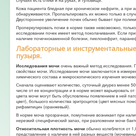
случаях есть отеки и на руках, и туловище.
Кожа пациента бледная при хроническом нефрите, а при а
обнаруживаются. Пропальпировать их можно только в случа
Двустороннее увеличение почек обычно бывает при полики
Проперкутировать почки в норме также невозможно, тольк
исследовании почек имеет метод поколачивания. Если при
наличие почечнокаменной болезни, пиелонефрит, паране
Лабораторные и инструментальные
пузыря.
Исследования мочи
очень важный метод исследования. П
свойствах мочи. Исследование мочи заключается в измере
химического состава и микроскопического изучения мочево
Сначала оценивают количество, суточный диурез менее 500
числе от ее концентрации и в норме может варьировать от
цвета мочи могут быть обусловлены появлением в ней пат
цвет), большого количества эритроцитов (цвет мясных помо
рифампицин (оранжевый).
В норме моча прозрачная, помутнение возникает при налич
нерезкий специфический запах, при разложении мочи бак
Относительная плотность мочи
обычно колеблется от 1,
представление о наличии в ней разных веществ (мочевины,