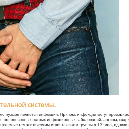
тельной системы.
го пузыря является инфекция. Причем, инфекции могут провоциро
ле перенесенных острых инфекционных заболеваний: ангины, скар
зываемые гемолитическим стрептококком группы а 12 типа, однако