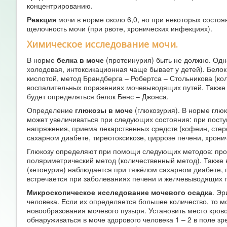
концентрированию.
Реакция
мочи в норме около 6,0, но при некоторых состоян
щелочность мочи (при рвоте, хронических инфекциях).
Химическое исследование мочи.
В норме
белка в моче
(протеинурия) быть не должно. Од
холодовая, интоксикационная чаще бывает у детей). Бел
кислотой, метод Брандберга – Робертса – Стольникова (к
воспалительных поражениях мочевыводящих путей. Также 
будет определяться белок Бенс – Джонса.
Определение
глюкозы в моче
(глюкозурия). В норме глюк
может увеличиваться при следующих состояния: при посту
напряжения, приема лекарственных средств (кофеин, стер
сахарном диабете, тиреотоксикозе, циррозе печени, хрони
Глюкозу определяют при помощи следующих методов: проб
поляриметрический метод (количественный метод). Также 
(кетонурия) наблюдается при тяжёлом сахарном диабете, 
встречается при заболеваниях печени и желчевыводящих п
Микроскопическое исследование мочевого осадка
. Эр
человека. Если их определяется большее количество, то 
новообразования мочевого пузыря. Установить место кров
обнаруживаться в моче здорового человека 1 – 2 в поле зр