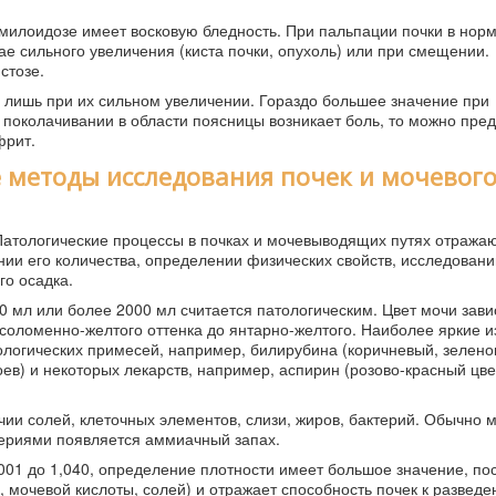
милоидозе имеет восковую бледность. При пальпации почки в норм
е сильного увеличения (киста почки, опухоль) или при смещении.
стозе.
о лишь при их сильном увеличении. Гораздо большее значение при
 поколачивании в области поясницы возникает боль, то можно пре
фрит.
 методы исследования почек и мочевог
атологические процессы в почках и мочевыводящих путях отражаю
нии его количества, определении физических свойств, исследовани
го осадка.
 мл или более 2000 мл считается патологическим. Цвет мочи зави
 соломенно-желтого оттенка до янтарно-желтого. Наиболее яркие 
ологических примесей, например, билирубина (коричневый, зелено
ев) и некоторых лекарств, например, аспирин (розово-красный цве
ии солей, клеточных элементов, слизи, жиров, бактерий. Обычно 
териями появляется аммиачный запах.
001 до 1,040, определение плотности имеет большое значение, пос
 мочевой кислоты, солей) и отражает способность почек к разведе