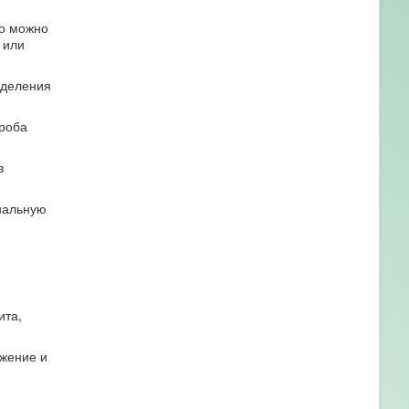
то можно
 или
еделения
проба
в
нальную
ита,
ажение и