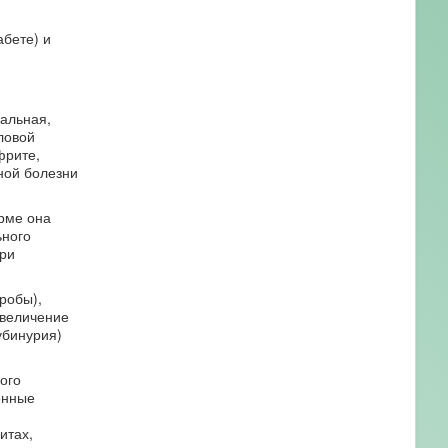
абете) и
альная,
ловой
фрите,
ной болезни
орме она
ьного
при
робы),
увеличение
убинурия)
ого
енные
итах,