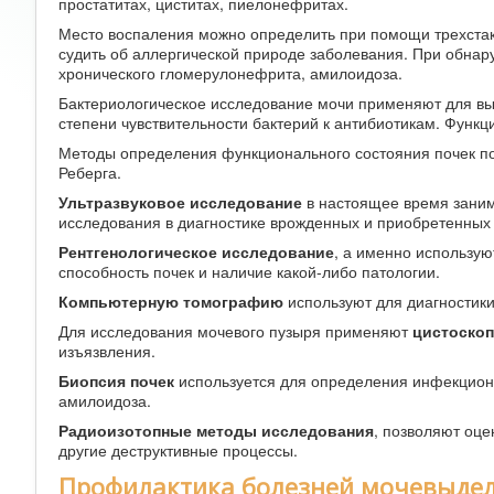
простатитах, циститах, пиелонефритах.
Место воспаления можно определить при помощи трехста
судить об аллергической природе заболевания. При обнар
хронического гломерулонефрита, амилоидоза.
Бактериологическое исследование мочи применяют для в
степени чувствительности бактерий к антибиотикам. Функц
Методы определения функционального состояния почек по 
Реберга.
Ультразвуковое исследование
в настоящее время заним
исследования в диагностике врожденных и приобретенных
Рентгенологическое исследование
, а именно использу
способность почек и наличие какой-либо патологии.
Компьютерную томографию
используют для диагностик
Для исследования мочевого пузыря применяют
цистоско
изъязвления.
Биопсия почек
используется для определения инфекционн
амилоидоза.
Радиоизотопные методы исследования
, позволяют оце
другие деструктивные процессы.
Профилактика болезней мочевыдел