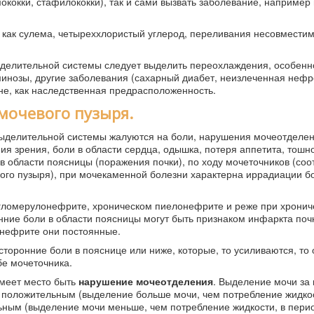
кокки, стафилококки), так и сами вызвать заболевание, например 
 как сулема, четыреххлористый углерод, переливания несовместим
делительной системы следует выделить переохлаждения, особенн
аминозы, другие заболевания (сахарный диабет, неизлеченная неф
не, как наследственная предрасположенность.
мочевого пузыря.
ыделительной системы жалуются на боли, нарушения мочеотделени
я зрения, боли в области сердца, одышка, потеря аппетита, тошно
 области поясницы (поражения почки), по ходу мочеточников (соо
ого пузыря), при мочекаменной болезни характерна иррадиации бо
гломерулонефрите, хроническом пиелонефрите и реже при хронич
ние боли в области поясницы могут быть признаком инфаркта почк
онефрите они постоянные.
торонние боли в пояснице или ниже, которые, то усиливаются, то
бе мочеточника.
имеет место быть
нарушение мочеотделения
. Выделение мочи за
 положительным (выделение больше мочи, чем потребление жидко
ьным (выделение мочи меньше, чем потребление жидкости, в пери