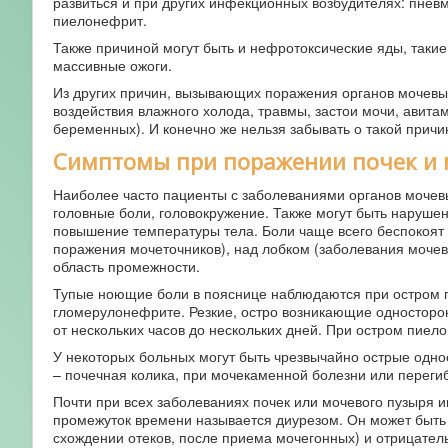
развиться и при других инфекционных возбудителях: пневмо
пиелонефрит.
Также причиной могут быть и нефротоксические яды, такие
массивные ожоги.
Из других причин, вызывающих поражения органов мочевы
воздействия влажного холода, травмы, застои мочи, авит
беременных). И конечно же нельзя забывать о такой причи
Симптомы при поражении почек и 
Наиболее часто пациенты с заболеваниями органов мочев
головные боли, головокружение. Также могут быть нарушени
повышение температуры тела. Боли чаще всего беспокоят в
поражения мочеточников), над лобком (заболевания мочев
область промежности.
Тупые ноющие боли в пояснице наблюдаются при остром 
гломерулонефрите. Резкие, остро возникающие односторон
от нескольких часов до нескольких дней. При остром пиел
У некоторых больных могут быть чрезвычайно острые однос
– почечная колика, при мочекаменной болезни или переги
Почти при всех заболеваниях почек или мочевого пузыря 
промежуток времени называется диурезом. Он может быть
схождении отеков, после приема мочегонных) и отрицател