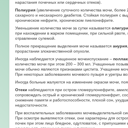
нарастания почечных или сердечных отеков).
Полиурия
(увеличение суточного количества мочи, более 
сахарного и несахарного диабетов. Стойкая полиурия с в
хроническом нефрите, хроническом пиелонефрите.
Уменьшение количества мочи за сутки называется
олигур
при нахождении в жарком помещении, при сильной рвоте, и
отравлении сулемой.
Полное прекращение выделения мочи называется
анурия
прорастании злокачественной опухоли.
Иногда наблюдается учащенное мочеиспускание –
поллак
количество мочи при этом 200 – 300 мл. Учащенные позыв
мочи обычно являются признаками цистита. Учащение моч
При некоторых заболеваниях мочевого пузыря и уретры во
Иногда больные жалуются на изменение окраски мочи, поя
Отеки
наблюдаются при остром гломерулонефрите, амилоид
сопровождать острый и хронический гломерулонефрит, сос
снижение памяти и работоспособности, плохой сон, ухудше
недостаточности.
При воспалительных заболеваниях мочевыделительной си
При осмотре выявляются отеки, они характерны для остро
почек при этом лицо бледное, одутловатое, с припухшим