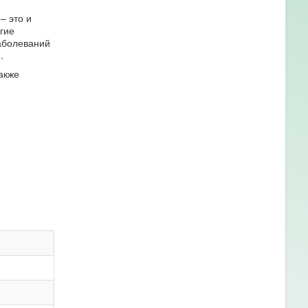
– это и
гие
аболеваний
.
акже