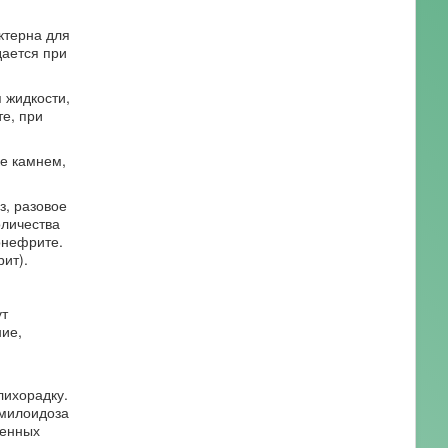
ктерна для
дается при
 жидкости,
е, при
ке камнем,
з, разовое
оличества
онефрите.
ит).
ут
ие,
лихорадку.
амилоидоза
женных