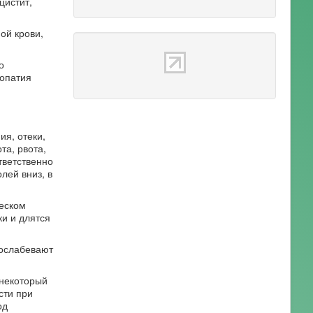
цистит,
ой крови,
о
ропатия
я, отеки,
та, рвота,
тветственно
лей вниз, в
еском
и и длятся
 ослабевают
 некоторый
сти при
од