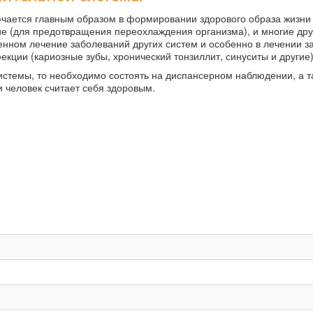
чается главным образом в формировании здорового образа жизни 
ние (для предотвращения переохлаждения организма), и многие дру
енном лечение заболеваний других систем и особенно в лечении з
ции (кариозные зубы, хронический тонзиллит, синуситы и другие)
стемы, то необходимо состоять на диспансерном наблюдении, а т
 человек считает себя здоровым.