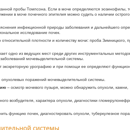
канной пробы Томпсона. Если в моче определяются эозинофилы, 
ужении в моче почечного эпителия можно судить о наличии острого
ыяснения инфекционной природы заболевания и дальнейшего опр
иональное исследование почек.
относительной плотности и количеству мочи: проба Зимницкого, 
ает одно из ведущих мест среди других инструментальных методо
 заболеваний мочевыделительной системы.
ют экскреторную урографию и при помощи ее определяют функцио
и опухолевых поражений мочевыделительной системы.
пию
– осмотр мочевого пузыря, можно обнаружить опухоли, камни,
ого возбудителя, характера опухоли, диагностики гломерулонефр
нить функцию почек, диагностировать опухоли, туберкулезное пор
ительной системы