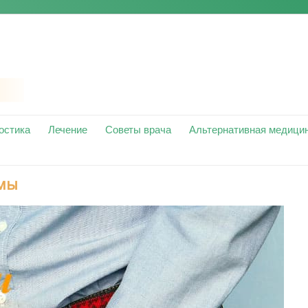
остика
Лечение
Советы врача
Альтернативная медици
емы