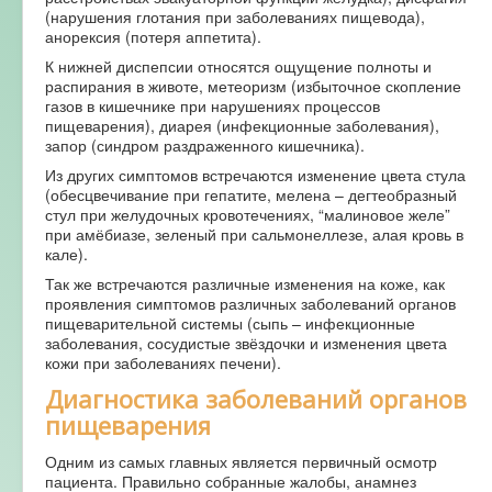
(нарушения глотания при заболеваниях пищевода),
анорексия (потеря аппетита).
К нижней диспепсии относятся ощущение полноты и
распирания в животе, метеоризм (избыточное скопление
газов в кишечнике при нарушениях процессов
пищеварения), диарея (инфекционные заболевания),
запор (синдром раздраженного кишечника).
Из других симптомов встречаются изменение цвета стула
(обесцвечивание при гепатите, мелена – дегтеобразный
стул при желудочных кровотечениях, “малиновое желе”
при амёбиазе, зеленый при сальмонеллезе, алая кровь в
кале).
Так же встречаются различные изменения на коже, как
проявления симптомов различных заболеваний органов
пищеварительной системы (сыпь – инфекционные
заболевания, сосудистые звёздочки и изменения цвета
кожи при заболеваниях печени).
Диагностика заболеваний органов
пищеварения
Одним из самых главных является первичный осмотр
пациента. Правильно собранные жалобы, анамнез