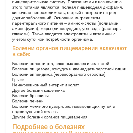
пищеварительную систему. Показаниями к назначению
этого питания являются: полная пищеводная дисфагия,
кишечная непроходимость, острый панкреатит и ряд
других заболеваний. Основные ингредиенты
парентерального питания – аминокислоты (полиамин,
аминофузин), жиры (липофундин), углеводы (растворы
глюкозы). Также вводятся электролиты и витамины с
учетом суточной потребности организма.
Болезни органов пищеварения включают
в себя:
Болезни полости рта, слюнных желез и челюстей
Болезни пищевода, желудка и двенадцатиперстной кишки
Болезни аппендикса [червеобразного отростка]
Грыжи
Неинфекционный энтерит и колит
Другие болезни кишечника
Болезни брюшины
Болезни печени
Болезни желчного пузыря, желчевыводящих путей и
поджелудочной железы
Другие болезни органов пищеварения
Подробнее о болезнях