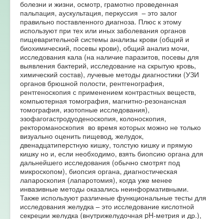
болезни и жизни, осмотр, грамотно проведенная
пальпация, аускультация, перкуссия – это залог
правильно поставленного диагноза. Плюс к этому
используют при тех или иных заболевания органов
пищеварительной системы анализы крови (общий и
биохимический, посевы крови), общий анализ мочи,
исследования кала (на наличие паразитов, посевы для
выявления бактерий, исследование на скрытую кровь,
химический состав), лучевые методы диагностики (УЗИ
органов брюшной полости, рентгенография,
рентгеноскопия с применением контрастных веществ,
компьютерная томография, магнитно-резонансная
томография, изотопные исследования),
эзофагогастродуоденоскопия, колоноскопия,
ректороманоскопия во время которых можно не только
визуально оценить пищевод, желудок,
двенадцатиперстную кишку, толстую кишку и прямую
кишку но и, если необходимо, взять биопсию органа для
дальнейшего исследования (обычно смотрят под
микроскопом), биопсия органа, диагностическая
лапароскопия (лапаротомия), когда уже менее
инвазивные методы оказались неинформативными.
Также используют различные функциональные тесты для
исследования желудка – это исследование кислотной
секреции желудка (внутрижелудочная pH-метрия и др.),