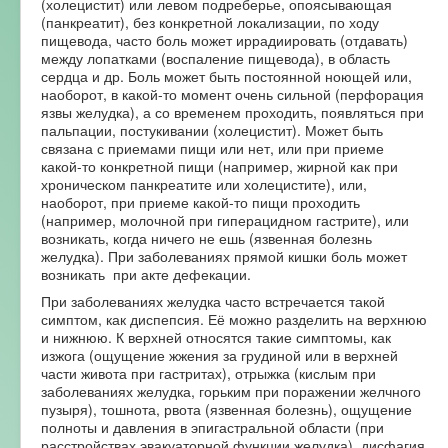
(холецистит) или левом подреберье, опоясывающая
(панкреатит), без конкретной локализации, по ходу
пищевода, часто боль может иррадиировать (отдавать)
между лопатками (воспаление пищевода), в область
сердца и др. Боль может быть постоянной ноющей или,
наоборот, в какой-то момент очень сильной (перфорация
язвы желудка), а со временем проходить, появляться при
пальпации, постукивании (холецистит). Может быть
связана с приемами пищи или нет, или при приеме
какой-то конкретной пищи (например, жирной как при
хроническом панкреатите или холецистите), или,
наоборот, при приеме какой-то пищи проходить
(например, молочной при гиперацидном гастрите), или
возникать, когда ничего не ешь (язвенная болезнь
желудка). При заболеваниях прямой кишки боль может
возникать при акте дефекации.
При заболеваниях желудка часто встречается такой
симптом, как диспепсия. Её можно разделить на верхнюю
и нижнюю. К верхней относятся такие симптомы, как
изжога (ощущение жжения за грудиной или в верхней
части живота при гастритах), отрыжка (кислым при
заболеваниях желудка, горьким при поражении желчного
пузыря), тошнота, рвота (язвенная болезнь), ощущение
полноты и давления в эпигастральной области (при
расстройствах эвакуаторной функции желудка), дисфагия