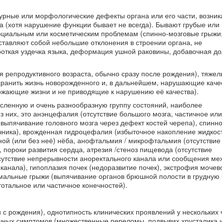
турные или морфологические дефекты органа или его части, возни
 (хотя нарушение функции бывает не всегда). Бывают грубые или
социальным или косметическим проблемам (спинно-мозговые грыжи
ставляют собой небольшие отклонения в строении органа, не
откая уздечка языка, деформация ушной раковины, добавочная до
я репродуктивного возраста, обычно сразу после рождения), тяжел
хранить жизнь новорожденного и, в дальнейшем, нарушающие каче
рожающие жизни и не приводящие к нарушению её качества).
сленную и очень разнообразную группу состояний, наиболее
них, это анэнцефалия (отсутствие большого мозга, частичное ил
(выпячивание головного мозга через дефект костей черепа), спинн
чника), врожденная гидроцефалия (избыточное накопление жидкос
ой (или без неё) нёба, анофтальмия / микрофтальмия (отсутствие
 пороки развития сердца, атрезия /стеноз пищевода (отсутствие
тсутствие непрерывности аноректального канала или сообщения м
анала), гипоплазия почек (недоразвитие почек), экстрофия мочев
мальные грыжи (выпячивание органов брюшной полости в грудную 
отальное или частичное конечностей).
 с рождения), однотипность клинических проявлений у нескольких 
чных симптомов (множественные переломы, подвывих хрусталика и