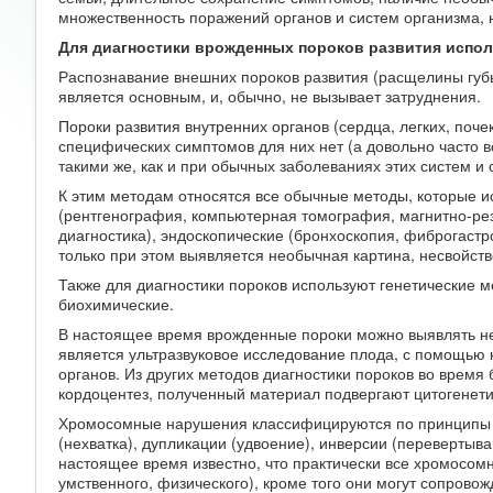
множественность поражений органов и систем организма, 
Для диагностики врожденных пороков развития испо
Распознавание внешних пороков развития (расщелины губы
является основным, и, обычно, не вызывает затруднения.
Пороки развития внутренних органов (сердца, легких, поче
специфических симптомов для них нет (а довольно часто в
такими же, как и при обычных заболеваниях этих систем и 
К этим методам относятся все обычные методы, которые и
(рентгенография, компьютерная томография, магнитно-ре
диагностика), эндоскопические (бронхоскопия, фиброгастр
только при этом выявляется необычная картина, несвойст
Также для диагностики пороков используют генетические м
биохимические.
В настоящее время врожденные пороки можно выявлять не 
является ультразвуковое исследование плода, с помощью к
органов. Из других методов диагностики пороков во врем
кордоцентез, полученный материал подвергают цитогенет
Хромосомные нарушения классифицируются по принципы л
(нехватка), дупликации (удвоение), инверсии (перевертыв
настоящее время известно, что практически все хромосом
умственного, физического), кроме того они могут сопрово