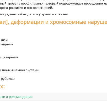
ичный уровень профилактики, который подразумевает проведение л
рока развития и его осложнений.
ынуждены наблюдаться у врача всю жизнь.
ви], деформации и хромосомные наруше
и шеи
бращения
пищеварения
остно-мышечной системы
 рубриках
х:
ски и рекомендации