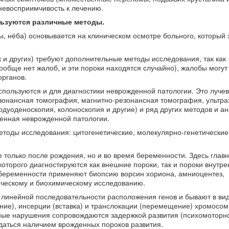
невосприимчивость к лечению.
льзуются различные методы.
, нёба) основывается на клиническом осмотре больного, который 
к и других) требуют дополнительные методы исследования, так как
ообще нет жалоб, и эти пороки находятся случайно), жалобы могут
органов.
спользуются и для диагностики неврожденной патологии. Это луче
зонансная томография, магнитно-резонансная томография, ультра
одуоденоскопия, колоноскопия и другие) и ряд других методов и ан
венная неврожденной патологии.
етоды исследования: цитогенетические, молекулярно-генетические
только после рождения, но и во время беременности. Здесь глав
оторого диагностируются как внешние пороки, так и пороки внутре
я беременности применяют биопсию ворсин хориона, амниоцентез,
ическому и биохимическому исследованию.
инейной последовательности расположения генов и бывают в ви
ание), инсерции (вставка) и транслокации (перемещение) хромосом
ные нарушения сопровождаются задержкой развития (психомоторно
ждаться наличием врожденных пороков развития.