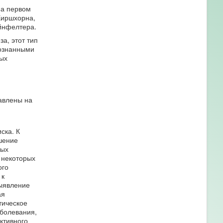
На первом
Хиршхорна,
йнфелтера.
а, этот тип
познанными
ых
авлены на
ска. К
шение
ных
 некоторых
ого
 к
ыявление
ая
тическое
аболевания,
ктивного