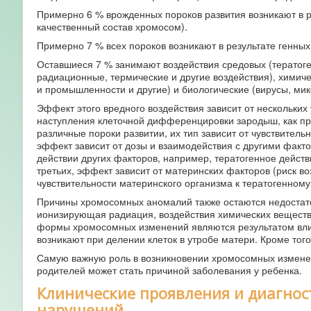
Примерно 6 % врожденных пороков развития возникают в 
качественный состав хромосом).
Примерно 7 % всех пороков возникают в результате генных
Оставшиеся 7 % занимают воздействия средовых (тератоге
радиационные, термические и другие воздействия), химич
и промышленности и другие) и биологические (вирусы, м
Эффект этого вредного воздействия зависит от нескольких 
наступления клеточной дифференцировки зародыш, как прав
различные пороки развитии, их тип зависит от чувствитель
эффект зависит от дозы и взаимодействия с другими факт
действии других факторов, например, тератогенное действ
третьих, эффект зависит от материнских факторов (риск в
чувствительности материнского организма к тератогенному 
Причины хромосомных аномалий также остаются недостато
ионизирующая радиация, воздействия химических веществ
формы хромосомных изменений являются результатом вли
возникают при делении клеток в утробе матери. Кроме то
Самую важную роль в возникновении хромосомных изменен
родителей может стать причиной заболевания у ребенка.
Клинические проявления и диагно
нарушений.