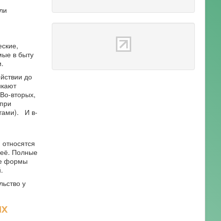
ли
еские,
мые в быту
.
ействии до
икают
 Во-вторых,
 при
тами). И в-
 относятся
неё. Полные
ые формы
.
ьство у
ых