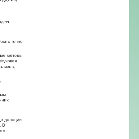
здесь
 быть точно
вые методы
звуковая
ализов,
,
ным
нних
де делеции
. В
го,