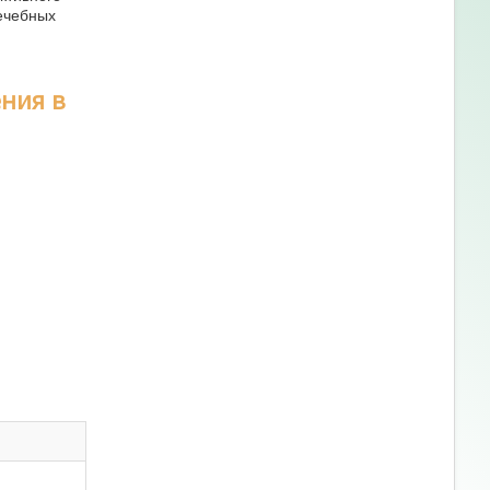
ечебных
ния в