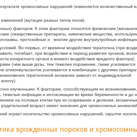
результате хромосомных нарушений (изменяется количественный и
 изменений (мутации разных типов генов).
нных) факторов. К этим факторам относятся физические (механич
еские (лекарственные препараты, химические вещества, используе
икоплазмы, протозойные и многие другие внутриутробные инфекции
условий. Во-первых, от времени воздействия тератогена (при возд
ило, погибает, при воздействии в период развития органов, возн
ности конкретного органа в момент воздействия вредного фактора).
орами (чем выше дозы, тем тяжелее поражение, также усиливается
ие атиконвульсантов усиливается в комбинации с другими препара
озникновения тератогенной аномалии зависит от индивидуальной
агенту).
чно изученными. К факторам, способствующим их возникновению,
, тяжелые инфекции и интоксикации во время беременности и до 
янием на половые клетки при их созревании и делении, мозаичн
го родительский возраст имеет значение для хромосомных аномалий
ий играет носительство хромосомных нарушений, скрытое носител
стика врожденных пороков и хромосомн