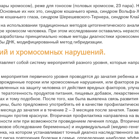
пары хромосом), реже для гоносом (половых хромосом, 23 пара). 
. Основные их них это, синдром кошачьего крика, синдром Вольфа-
ом кошачьего глаза, синдром Шерешевского-Тернера, синдром Кла
а использовании традиционных методов цитогенетического анализ
туре хромосом человека. При этом исследовании оставались нерас
азработаны принципиально новые методы диагностики хромосомн
обы ДНК, модифицированный метод гибридизации.
ий и хромосомных нарушений.
тавляет собой систему мероприятий разного уровня, которые напр
мероприятия первичного уровня проводятся до зачатия ребенка и
 врожденные пороки или хромосомные нарушения, или факторов ри
авленных на защиту человека от действия вредных факторов, улуч
 тератогенность продуктов питания, пищевых добавок, лекарствен
х и тому подобное. После того, как была выявлена связь развития
ины, было предложено употреблять её в качестве профилактическ
есяца до зачатия и в течение 2 – 3 месяцев после зачатия. Также
енщин против краснухи. Вторичная профилактика направлена на в
ости или при возможности проведением лечения плода. Вторичн
уковое обследование беременных) и индивидуальный (медико-гене
нка, на котором устанавливают точный диагноз наследственного з
т риска повторения болезни в семье, определение наиболее эффе