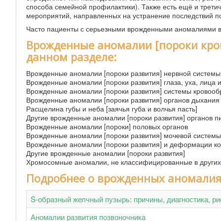
способа семейной профилактики). Также есть ещё и трет
мероприятий, направленных на устранение последствий по
Часто пациенты с серьезными врожденными аномалиями в
Врожденные аномалии [пороки кро
данном разделе:
Врожденные аномалии [пороки развития] нервной системы
Врожденные аномалии [пороки развития] глаза, уха, лица 
Врожденные аномалии [пороки развития] системы кровоо
Врожденные аномалии [пороки развития] органов дыхания
Расщелина губы и неба [заячья губа и волчья пасть]
Другие врожденные аномалии [пороки развития] органов 
Врожденные аномалии [пороки] половых органов
Врожденные аномалии [пороки развития] мочевой системы
Врожденные аномалии [пороки развития] и деформации к
Другие врожденные аномалии [пороки развития]
Хромосомные аномалии, не классифицированные в других
Подробнее о врожденных аномалия
S-образный желчный пузырь: причины, диагностика, ри
Аномалии развития позвоночника