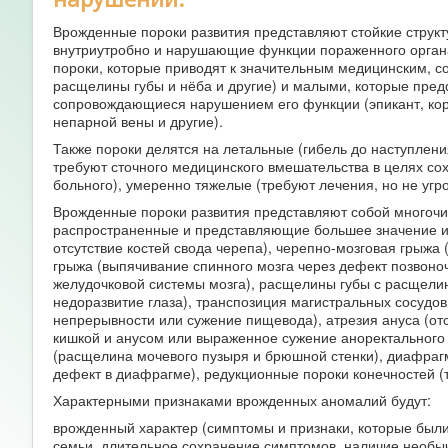
Врожденные пороки развития представляют стойкие струк
внутриутробно и нарушающие функции пораженного органа
пороки, которые приводят к значительным медицинским, 
расщелины губы и нёба и другие) и малыми, которые пред
сопровождающиеся нарушением его функции (эпикант, кор
непарной вены и другие).
Также пороки делятся на летальные (гибель до наступлени
требуют сточного медицинского вмешательства в целях со
больного), умеренно тяжелые (требуют лечения, но не уг
Врожденные пороки развития представляют собой многочи
распространенные и представляющие большее значение из 
отсутствие костей свода черепа), черепно-мозговая грыжа 
грыжа (выпячивание спинного мозга через дефект позвоно
желудочковой системы мозга), расщелины губы с расщелин
недоразвитие глаза), транспозиция магистральных сосудов,
непрерывности или сужение пищевода), атрезия ануса (о
кишкой и анусом или выраженное сужение аноректального к
(расщелина мочевого пузыря и брюшной стенки), диафраг
дефект в диафрагме), редукционные пороки конечностей (т
Характерными признаками врожденных аномалий будут:
врожденный характер (симптомы и признаки, которые были
семьи, длительное сохранение симптомов, наличие необы