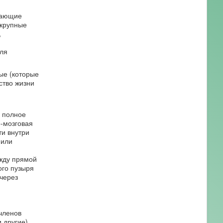
кающие
 крупные
,
ля
ые (которые
ство жизни
и полное
о-мозговая
ти внутри
 или
ежду прямой
ого пузыря
через
членов
 другие),