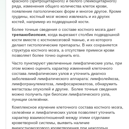
красного (эритроцитарного) и белого (лейкоцитарного)
ряда, изменения общего количества клеток крови,
появление патологических форм и многое другое. Кроме
грудины, костный мозг можно извлекать и из других
костей, например из подвздошной кости.
Более точные сведения о составе костного мозга дает
трепанобиопсия
, когда вырезают столбик подвздошной
кости вместе с костномозговой тканью, и из которого
делают гистологические препараты. В них сохраняется
структура костного мозга, а отсутствие примеси крови
позволяет более точно оценить его.
Часто пунктируют увеличенные лимфатические узлы, при
этом можно оценить характер изменений клеточного
состава лимфатических узлов и уточнить диагноз
заболеваний лимфатического аппарата: лимфолейкоза,
лимфогранулематоза, лимфосаркоматоза, обнаружить
метастазы опухолей и другие. Более точные сведения
можно получить при биопсии лимфатического узла,
пункции селезёнки.
Комплексное изучение клеточного состава костного мозга,
селезёнки и лимфатических узлов позволяет уточнить
характер взаимоотношений между этими отделами
кроветворной системы, выявить наличие
внекостномозгового кроветворения при некоторых