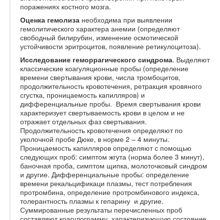
поражениях костного мозга.
Оценка гемолиза
необходима при выявлении
гемолитического характера анемии (определяют
свободный билирубин, изменение осмотической
устойчивости эритроцитов, появление ретикулоцитоза).
Исследование геморрагического синдрома
. Выделяют
классические коагуляционные пробы (определение
времени свертывания крови, числа тромбоцитов,
продолжительность кровотечения, ретракция кровяного
сгустка, проницаемость капилляров) и
дифференциальные пробы. Время свертывания крови
характеризует свертываемость крови в целом и не
отражает отдельных фаз свертывания.
Продолжительность кровотечения определяют по
уколочной пробе Дюке, в норме 2 – 4 минуты.
Проницаемость капилляров определяют с помощью
следующих проб: симптом жгута (норма более 3 минут),
баночная проба, симптом щипка, молоточковый синдром
и другие. Дифференциальные пробы: определение
времени рекальцификаци плазмы, тест потребления
протромбина, определение протромбинового индекса,
толерантность плазмы к гепарину и другие.
Суммированные результаты перечисленных проб
составляют коагулограмму, характеризующую состояние