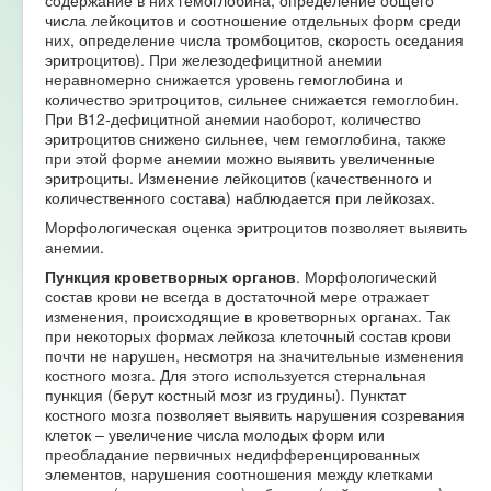
содержание в них гемоглобина, определение общего
числа лейкоцитов и соотношение отдельных форм среди
них, определение числа тромбоцитов, скорость оседания
эритроцитов). При железодефицитной анемии
неравномерно снижается уровень гемоглобина и
количество эритроцитов, сильнее снижается гемоглобин.
При В12-дефицитной анемии наоборот, количество
эритроцитов снижено сильнее, чем гемоглобина, также
при этой форме анемии можно выявить увеличенные
эритроциты. Изменение лейкоцитов (качественного и
количественного состава) наблюдается при лейкозах.
Морфологическая оценка эритроцитов позволяет выявить
анемии.
Пункция кроветворных органов
. Морфологический
состав крови не всегда в достаточной мере отражает
изменения, происходящие в кроветворных органах. Так
при некоторых формах лейкоза клеточный состав крови
почти не нарушен, несмотря на значительные изменения
костного мозга. Для этого используется стернальная
пункция (берут костный мозг из грудины). Пунктат
костного мозга позволяет выявить нарушения созревания
клеток – увеличение числа молодых форм или
преобладание первичных недифференцированных
элементов, нарушения соотношения между клетками