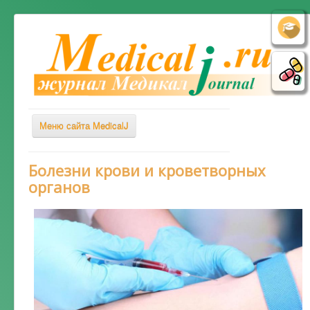
Меню сайта MedicalJ
Весь Медикал
Болезни крови и кроветворных
органов
Симптомы
Заболевания
Диагностика
Лечение
Советы врача
Альтернативная медицина