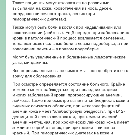
Также пациенты могут жаловаться на различные
высыпания на коже, кровотечения из носа, десен,
желудочно-кишечного тракта, легких (при
геморрагических диатезах).
Также могут быть боли в костях при надавливании или
поколачивании (лейкозы). Ещё нередко при заболеваниях
крови в патологический процесс вовлекается селезёнка,
тогда возникают сильные боли в левом подреберье, а при
вовлечении печени – в правом подреберье.
Могут быть увеличенные и болезненные лимфатические
узлы, миндалины.
Все перечисленные выше симптомы - повод обратиться к
врачу для обследования.
При осмотре определяется состояние больного. Крайне
тяжелое может наблюдаться при последних стадиях
многих заболеваний крови: прогрессирующие анемии,
лейкозы. Также при осмотре выявляется бледность кожи и
видимых слизистых оболочек, при железодефицитной
анемии кожа имеет “алебастровую бледность”, при В12-
дефицитной слегка желтоватая, при гемолитической
анемии желтушная, при хронических лейкозах кожа имеет
землисто-серый оттенок, при эритремии – вишнево-
красный. При геморрагических диатезах на коже и