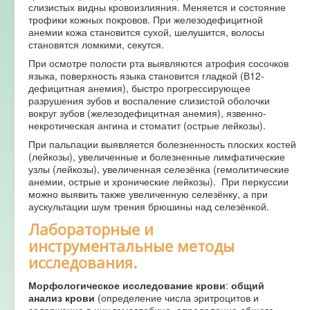
слизистых видны кровоизлияния. Меняется и состояние
трофики кожных покровов. При железодефицитной
анемии кожа становится сухой, шелушится, волосы
становятся ломкими, секутся.
При осмотре полости рта выявляются атрофия сосочков
языка, поверхность языка становится гладкой (В12-
дефицитная анемия), быстро прогрессирующее
разрушения зубов и воспаление слизистой оболочки
вокруг зубов (железодефицитная анемия), язвенно-
некротическая ангина и стоматит (острые лейкозы).
При пальпации выявляется болезненность плоских костей
(лейкозы), увеличенные и болезненные лимфатические
узлы (лейкозы), увеличенная селезёнка (гемолитические
анемии, острые и хронические лейкозы). При перкуссии
можно выявить также увеличенную селезёнку, а при
аускультации шум трения брюшины над селезёнкой.
Лабораторные и
инструментальные методы
исследования.
Морфологическое исследование крови
:
общий
анализ крови
(определение числа эритроцитов и