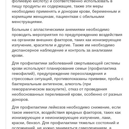
фолиевую кислоту) и соответственно использовать в
пищу продукты их содержащие, также эти меры
необходимо применять и донорам крови, беременным и
кормящим женщинам, пациенткам с обильными
менструациями.
Больным с апластическими анемиями необходимо
проводить мероприятия по предупреждению воздействия
на организм внешних факторов, таких как ионизирующее
излучение, красители и другие. Также им необходимо
диспансерное наблюдение и контроль за анализами
крови.
Для профилактики заболеваний свертывающей системы
крови используют планирование семьи (профилактика
гемофилий), предупреждение переохлаждения и
стрессовых ситуаций, противопоказаны прививки, пробы с
бактериальным антигеном, алкоголь (при
геморрагическом васкулите), отказ от проведения
необоснованных переливаний крови, особенно от разных
доноров.
Для профилактики лейкозов необходимо снижение, если
такое имеется, воздействия вредных факторов, таких как
ионизирующее и неионизирующее излучение, лаки,
краски, бензол. Для профилактики тяжелых состояний и
осложнений, не нужно заниматься самолечением, а