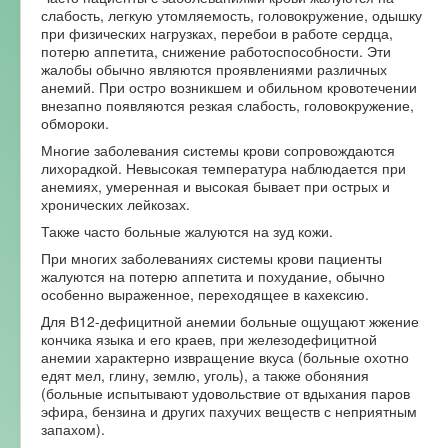
слабость, легкую утомляемость, головокружение, одышку
при физических нагрузках, перебои в работе сердца,
потерю аппетита, снижение работоспособности. Эти
жалобы обычно являются проявлениями различных
анемий. При остро возникшем и обильном кровотечении
внезапно появляются резкая слабость, головокружение,
обмороки.
Многие заболевания системы крови сопровождаются
лихорадкой. Невысокая температура наблюдается при
анемиях, умеренная и высокая бывает при острых и
хронических лейкозах.
Также часто больные жалуются на зуд кожи.
При многих заболеваниях системы крови пациенты
жалуются на потерю аппетита и похудание, обычно
особенно выраженное, переходящее в кахексию.
Для В12-дефицитной анемии больные ощущают жжение
кончика языка и его краев, при железодефицитной
анемии характерно извращение вкуса (больные охотно
едят мел, глину, землю, уголь), а также обоняния
(больные испытывают удовольствие от вдыхания паров
эфира, бензина и других пахучих веществ с неприятным
запахом).