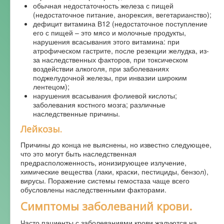
обычная недостаточность железа с пищей
(недостаточное питание, анорексия, вегетарианство);
дефицит витамина В12 (недостаточное поступление
его с пищей – это мясо и молочные продукты,
нарушения всасывания этого витамина: при
атрофическом гастрите, после резекции желудка, из-
за наследственных факторов, при токсическом
воздействии алкоголя, при заболеваниях
поджелудочной железы, при инвазии широким
лентецом);
нарушения всасывания фолиевой кислоты;
заболевания костного мозга; различные
наследственные причины.
Лейкозы.
Причины до конца не выяснены, но известно следующее,
что это могут быть наследственная
предрасположенность, ионизирующее излучение,
химические вещества (лаки, краски, пестициды, бензол),
вирусы. Поражение системы гемостаза чаще всего
обусловлены наследственными факторами.
Симптомы заболеваний крови.
Часто пациенты с заболеваниями крови жалуются на