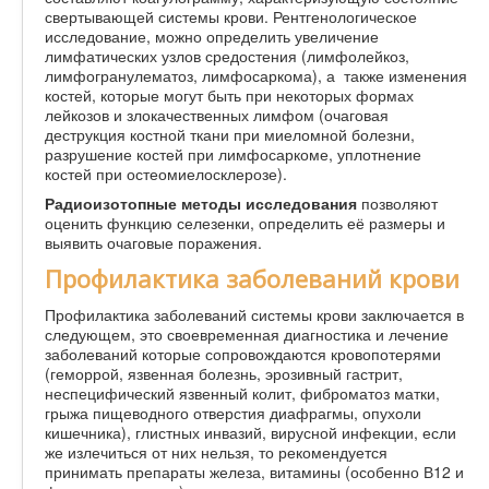
свертывающей системы крови. Рентгенологическое
исследование, можно определить увеличение
лимфатических узлов средостения (лимфолейкоз,
лимфогранулематоз, лимфосаркома), а также изменения
костей, которые могут быть при некоторых формах
лейкозов и злокачественных лимфом (очаговая
деструкция костной ткани при миеломной болезни,
разрушение костей при лимфосаркоме, уплотнение
костей при остеомиелосклерозе).
Радиоизотопные методы исследования
позволяют
оценить функцию селезенки, определить её размеры и
выявить очаговые поражения.
Профилактика заболеваний крови
Профилактика заболеваний системы крови заключается в
следующем, это своевременная диагностика и лечение
заболеваний которые сопровождаются кровопотерями
(геморрой, язвенная болезнь, эрозивный гастрит,
неспецифический язвенный колит, фиброматоз матки,
грыжа пищеводного отверстия диафрагмы, опухоли
кишечника), глистных инвазий, вирусной инфекции, если
же излечиться от них нельзя, то рекомендуется
принимать препараты железа, витамины (особенно В12 и