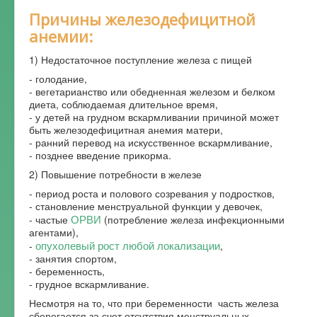
Причины железодефицитной
анемии:
1) Недостаточное поступление железа с пищей
- голодание,
- вегетарианство или обедненная железом и белком
диета, соблюдаемая длительное время,
- у детей на грудном вскармливании причиной может
быть железодефицитная анемия матери,
- ранний перевод на искусственное вскармливание,
- позднее введение прикорма.
2) Повышение потребности в железе
- период роста и полового созревания у подростков,
- становление менструальной функции у девочек,
ОРВИ
- частые
(потребление железа инфекционными
агентами),
опухолевый рост любой локализации
-
,
- занятия спортом,
- беременность,
- грудное вскармливание.
Несмотря на то, что при беременности часть железа
сберегается за счет отсутствия менструальных