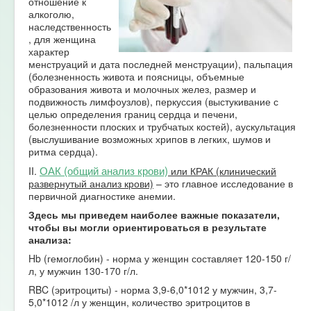
отношение к
алкоголю,
наследственность
, для женщина
характер
менструаций и дата последней менструации), пальпация
(болезненность живота и поясницы, объемные
образования живота и молочных желез, размер и
подвижность лимфоузлов), перкуссия (выстукивание с
целью определения границ сердца и печени,
болезненности плоских и трубчатых костей), аускультация
(выслушивание возможных хрипов в легких, шумов и
ритма сердца).
ОАК (общий анализ крови)
II.
или КРАК (клинический
развернутый анализ крови)
– это главное исследование в
первичной диагностике анемии.
Здесь мы приведем наиболее важные показатели,
чтобы вы могли ориентироваться в результате
анализа:
Hb (гемоглобин) - норма у женщин составляет 120-150 г/
л, у мужчин 130-170 г/л.
RBC (эритроциты) - норма 3,9-6,0*1012 у мужчин, 3,7-
5,0*1012 /л у женщин, количество эритроцитов в