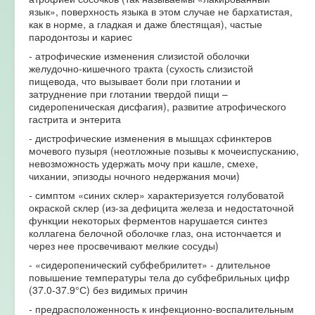
язык», поверхность языка в этом случае не бархатистая,
как в норме, а гладкая и даже блестящая), частые
пародонтозы и кариес
- атрофические изменения слизистой оболочки
желудочно-кишечного тракта (сухость слизистой
пищевода, что вызывает боли при глотании и
затруднение при глотании твердой пищи –
сидеропеническая дисфагия), развитие атрофического
гастрита и энтерита
- дистрофические изменения в мышцах сфинктеров
мочевого пузыря (неотложные позывы к мочеиспусканию,
невозможность удержать мочу при кашле, смехе,
чихании, эпизоды ночного недержания мочи)
- симптом «синих склер» характеризуется голубоватой
окраской склер (из-за дефицита железа и недостаточной
функции некоторых ферментов нарушается синтез
коллагена белочной оболочке глаз, она истончается и
через нее просвечивают мелкие сосуды)
- «сидеропенический субфебрилитет» - длительное
повышение температуры тела до субфебрильных цифр
(37.0-37.9°С) без видимых причин
- предрасположенность к инфекционно-воспалительным