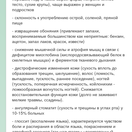
тесто, сухие крупы), чаще выражен у женщин и
подростков
- склонность к употреблению острой, соленой, пряной
пище
- извращение обоняния (привлекают запахи,
воспринимаемые большинством как неприятные: бензин,
ацетон, запах лаков, красок, извести)
- снижение мышечной силы и атрофия мышц в связи с
дефицитом миоглобина (кислородосвязывающий белок в
скелетных мышцах) и ферментов тканевого дыхания
- дистрофические изменения кожи (сухость вплоть до
образования трещин, шелушение), волос (ломкость,
выпадение, тусклость, раннее поседение), ногтей
(тусклость, поперечная исчерченность, койлонихии -
ложкообразная вогнутость ногтей). Снижается
восстановительная функция кожи (долго не заживают
мелкие травмы, ссадины).
- ангулярный стоматит (сухость и трещины в углах рта) у
10-15% больных
- глоссит (воспаление языка), характеризуется чувством
боли и распирания в области языка, покраснением и
атрофией сосочков (так называемы «лакированный