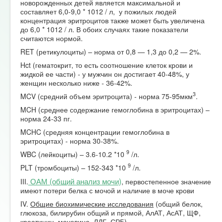
новорожденных детей является максимальной и
составляет 6,0-9,0 * 1012 / л, у пожилых людей
концентрация эритроцитов также может быть увеличена
до 6,0 * 1012 / л. В обоих случаях такие показатели
считаются нормой.
RET (ретикулоциты) – норма от 0,8 — 1,3 до 0,2 — 2%.
Hct (гематокрит, то есть соотношение клеток крови и
жидкой ее части) - у мужчин он достигает 40-48%, у
женщин несколько ниже - 36-42%.
3
MCV (средний объем эритроцита) - норма 75-95мкм
.
MCH (среднее содержание гемоглобина в эритроцитах) –
норма 24-33 пг.
MCHC (средняя концентрации гемоглобина в
эритроцитах) - норма 30-38%.
9
WBC (лейкоциты) – 3.6-10.2 *10
/л.
9
PLT (тромбоциты) – 152-343 *10
/л.
ОАМ (общий анализ мочи)
III.
, первостепенное значение
имеют потери белка с мочой и наличие в моче крови
IV.
Общие биохимические исследования
(общий белок,
глюкоза, билирубин общий и прямой, АлАТ, АсАТ, ЩФ,
креатинин, мочевина, ЛДГ, СРБ)