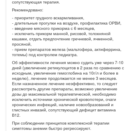
сопутствующая терапия.
Рекомендовано:
- приоритет грудного вскармливания,
- длительные прогулки на воздухе, профилактика ОРВИ,
- введение мясного прикорма с 6 месяцев,
- исключить прикорм манной, рисовой, толокняной
кашами, отдать предпочтение гречневой, ячменной,
просяной,
- прием препаратов железа (мальтофера, актиферрина,
тотемы) под контролем педиатра.
Об эффективности лечения можно судить уже через 7-10
дней (увеличение ретикулоцитов в 2 раза по сравнению с
исходным, увеличение гемоглобина на 10г/л и более в
неделю), лечение продолжается не менее 3 месяцев.
Если назначенное лечение неэффективно, то следует
рассмотреть другие препараты, возможно увеличение
дозы до максимальной терапевтической, необходимо
исключить источники хронической кровопотери, очаги
хронических инфекций, наличие новообразований и
глистных инвазий, сопутствующий дефицит витамина
В12.
При соблюдении принципов комплексной терапии
симптомы анемии быстро регрессируют.