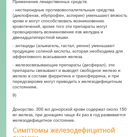
Применение лекарственных средств.
- нестероидные противовоспалительные средства
(диклофенак, ибупрофен, аспирин) уменьшают вязкость
крови и могут способствовать возникновению
кровотечений, кроме того эти препараты могут
провоцировать возникновение язв желудка и
двенадцатиперстной кишки.
- антациды (альмагель, гастал, ренни) уменьшают
продукцию соляной кислоты, которая необходима для
эффективного всасывания железа
- железосвязывающие препараты (десферал), эти
препараты связывают и выводят свободное железо и
железо в составе ферритина и трансферрина, и при
передозировке могут приводить к железодефицитным
состояниям.
9)
Донорство. 300 мл донорской крови содержат около 150
мг железа, при донациях чаще 4х раз в год развивается
железодефицитное состояние.
Симптомы железодефицитной