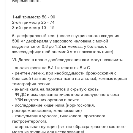
Беременность:
1-ый триместр 56 - 90
2-ой триместр 25 - 74
3-ий триместр 10 - 15
6. десфераловый тест (после внутривенного введения
500 мг десферала у здорового человека с мочой
выделяется от 0,8 до 1,2 мг железа, у больных с
железодефицитной анемией этот показатель ниже).
VI. Далее в плане дообследования вам могут назначить:
- анализ крови на ВИЧ и гепатиты В и С
- рентген легких, при необходимости бронхоскопия с
биопсией (взятие кусочка ткани на анализ), компьютерная
томография легких
- анализ кала на паразитов и скрытую кровь
- ФГДС и исследование кислотности желудочного сока
- УЗИ внутренних органов и почек
- исследование кишечника (ирригоскопия,
ректороманоскопия, колоноскопия)
- консультация уролога, гинеколога, проктолога,
гастроэнтеролога
- стернальная пункция (взятие образца красного костного
мозга из грудины для исследования)