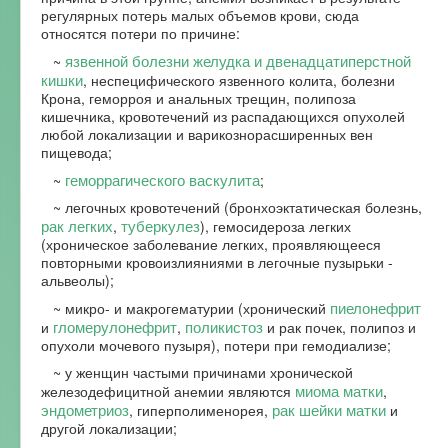
регулярных потерь малых объемов крови, сюда
относятся потери по причине:
язвенной болезни желудка и двенадцатиперстной
~
кишки
, неспецифического язвенного колита, болезни
Крона, геморроя и анальных трещин, полипоза
кишечника, кровотечений из распадающихся опухолей
любой локализации и варикознорасширенных вен
пищевода;
геморрагического васкулита
~
;
~ легочных кровотечений (бронхоэктатическая болезнь,
рак легких
туберкулез
,
), гемосидероза легких
(хроническое заболевание легких, проявляющееся
повторными кровоизлияниями в легочные пузырьки -
альвеолы);
пиелонефрит
~ микро- и макрогематурии (хронический
гломерулонефрит
поликистоз
и
,
и рак почек, полипоз и
опухоли мочевого пузыря), потери при гемодиализе;
~ у женщин частыми причинами хронической
миома матки
железодефицитной анемии являются
,
эндометриоз
рак шейки матки
, гиперполименорея,
и
другой локализации;