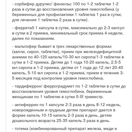
- сорбифер дурулес/ фенюльс 100 по 1-2 таблетки 1-2
раза в сутки до восстановления уровня гемоглобина (у
беременных для профилактики 1 таблетка 1 раз в сутки,
для лечения 1 таблетка 2 раза в сутки).
- ферретаб 1 капсула в сутки, максимально до 2-3 капсул
в сутки в 2 приема, минимальный срок приема 4 недели,
далее по показаниям.
- мальтофер бывает в трех лекарственных формах
(капли, сироп, таблетки), прием при железодефицитной
анемии по 40-120 капель/10-30 мл сиропа/1-3 таблетки в
сутки в 1-2 приема. Детям до 1 года 10-20 капель, 2.5-5
мл сиропа в 1-2 приема, детям от 1 года до 12 лет 20-40
капель, 5-10 мл сиропа в 1-2 приема; прием в течение 3-
5 месяцев под контролем уровня гемоглобина.
- тардиферрон/ ферроградумет по 1-2 таблетки в сутки до
восстановления уровня гемоглобина, беременным
женщинам по 1 таблетке в сутки II-III триместр.
- актиферрин по 1 капсуле 2-3 раза в день 8-12 недель,
новорожденным и грудным детям препарат дается в
форме капель 10-15 капель 2-3 раза в день, детям
дошкольного возраста 25-35 капель 3 раза в день.
- тотема (комбинированный препарат железа, меди и