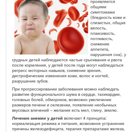
проявляется
общими
симптомами
(бледность кожи и
слизистых, общая
вялость,
плаксивость,
потливость,
снижение
аппетита,
нарушения сна), у
грудных детей наблюдаются частые срыгивания и рвота
после кормления, у детей после года могут наблюдаться
регресс моторных навыков, снижение зрения,
дистрофические изменения кожи, волос и ногтей,
разрушение зубов.
При прогрессировании заболевания можно наблюдать
развитие функционального шума в сердце, тахикардии,
головных болей, обмороков, возможно увеличение
размеров печени и селезенки, появление необычных
вкусовых влечений – желание есть мел, глину, землю.
Лечение анемии у детей
включает 4 принципа:
нормализация режима и питания, возможное устранение
причины железодефицита, терапия препаратами железа,