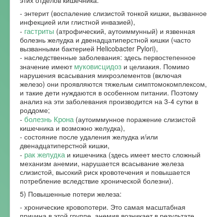
- энтерит (воспаление слизистой тонкой кишки, вызванное
инфекцией или глистной инвазией),
гастриты
-
(атрофический, аутоиммунный) и язвенная
болезнь желудка и двенадцатиперстной кишки (часто
вызванными бактерией Helicobacter Pylori),
- наследственные заболевания: здесь первостепенное
муковисцидоз
значение имеют
и целиакия. Помимо
нарушения всасывания микроэлементов (включая
железо) они проявляются тяжелым симптомокомплексом,
и такие дети нуждаются в особенном питании. Поэтому
анализ на эти заболевания производится на 3-4 сутки в
роддоме;
болезнь Крона
-
(аутоиммунное поражение слизистой
кишечника и возможно желудка),
- состояние после удаления желудка и/или
двенадцатиперстной кишки,
рак желудка
-
и кишечника (здесь имеет место сложный
механизм анемии, нарушается всасывание железа
слизистой, высокий риск кровотечения и повышается
потребление вследствие хронической болезни).
5) Повышенные потери железа:
- хронические кровопотери. Это самая масштабная
причина в этой группе, анемия возникает в результате