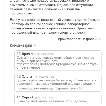
анемия успешно поддается коррекции, признаки и
симптомы анемии отступают. Однако при отсутствии
лечения развиваются осложнения и болезнь
прогрессирует.
Если у вас выявлен пониженный уровень гемоглобина, то
необходимо пройти полное клинико-лабораторное
обследование и выявить причину анемии. Правильно
поставленный диагноз – залог успешного лечения.
Врач терапевт Петрова А.В.
Комментарии
#3
Врач
07.08.2020 06:40
Ольга, по этому поводу стоит обратиться к статье
анемия при беременности -
https://medicalj.ru/diseases/pregnancy/1341-anemiya-
pri-beremennosti
#2
Ольга
11.03.2018 14:34
Здравствуйте, не смогли бы вы подробнее описать
осложнения железодифецитно
й анемии в родах и
послеродовом периоде. Заранее спасибо.
#1
Сергей
26.08.2017 15:12
Главное, чтоб детки не болели этой гадостью!