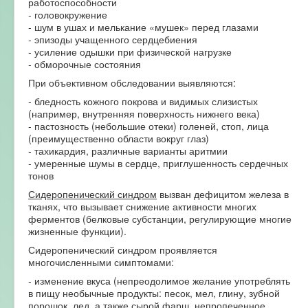
работоспособности
- головокружение
- шум в ушах и мелькание «мушек» перед глазами
- эпизоды учащенного сердцебиения
- усиление одышки при физической нагрузке
- обморочные состояния
При объективном обследовании выявляются:
- бледность кожного покрова и видимых слизистых
(например, внутренняя поверхность нижнего века)
- пастозность (небольшие отеки) голеней, стоп, лица
(преимущественно области вокруг глаз)
- тахикардия, различные варианты аритмии
- умеренные шумы в сердце, приглушенность сердечных
тонов
Сидеропенический синдром
вызван дефицитом железа в
тканях, что вызывает снижение активности многих
ферментов (белковые субстанции, регулирующие многие
жизненные функции).
Сидеропенический синдром проявляется
многочисленными симптомами:
- изменение вкуса (непреодолимое желание употреблять
в пищу необычные продукты: песок, мел, глину, зубной
порошок, лед, а также сырой фарш, непропеченное