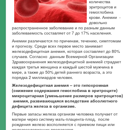
количества
эритроцитов и
Форум
гемоглобина
крови. Анемии -
довольно
распространенное заболевание и по разным данным
заболеваемость составляет от 7 до 17% населения.
Анемии различаются по причинам, течению, симптомам
и прогнозу. Среди всех первое место занимает
железодефицитная анемия, которая составляет до 80%
случаев. Согласно данным Всемирной Организации
Здравоохранения железодефицитной анемией страдает
каждая третья женщина и каждый шестой мужчина в
мире, а также до 50% детей раннего возраста, а это
порядка 2 миллиардов человек.
Железодефицитная анемия – это гипохромная
(снижение содержания гемоглобина в эритроците)
микроцитарная (уменьшение размеров эритроцитов)
анемия, развивающаяся вследствие абсолютного
дефицита железа в организме.
Первые запасы железа организм человека получает от
матери через систему мать-плацента-плод, после
рождения железо восполняется с приемом пищи или
железосодержащих препаратов.