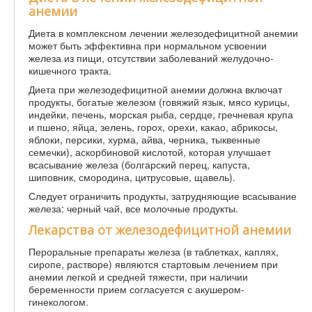
анемии
Диета в комплексном лечении железодефицитной анемии
может быть эффективна при нормальном усвоении
железа из пищи, отсутствии заболеваний желудочно-
кишечного тракта.
Диета при железодефицитной анемии должна включат
продукты, богатые железом (говяжий язык, мясо курицы,
индейки, печень, морская рыба, сердце, гречневая крупа
и пшено, яйца, зелень, горох, орехи, какао, абрикосы,
яблоки, персики, хурма, айва, черника, тыквенные
семечки), аскорбиновой кислотой, которая улучшает
всасывание железа (болгарский перец, капуста,
шиповник, смородина, цитрусовые, щавель).
Следует ограничить продукты, затрудняющие всасывание
железа: черный чай, все молочные продукты.
Лекарства от железодефицитной анемии
Пероральные препараты железа (в таблетках, каплях,
сиропе, растворе) являются стартовым лечением при
анемии легкой и средней тяжести, при наличии
беременности прием согласуется с акушером-
гинекологом.