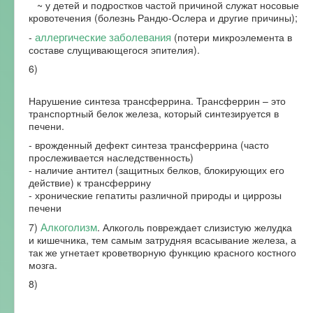
~ у детей и подростков частой причиной служат носовые
кровотечения (болезнь Рандю-Ослера и другие причины);
аллергические заболевания
-
(потери микроэлемента в
составе слущивающегося эпителия).
6)
Нарушение синтеза трансферрина. Трансферрин – это
транспортный белок железа, который синтезируется в
печени.
- врожденный дефект синтеза трансферрина (часто
прослеживается наследственность)
- наличие антител (защитных белков, блокирующих его
действие) к трансферрину
- хронические гепатиты различной природы и циррозы
печени
Алкоголизм
7)
. Алкоголь повреждает слизистую желудка
и кишечника, тем самым затрудняя всасывание железа, а
так же угнетает кроветворную функцию красного костного
мозга.
8)