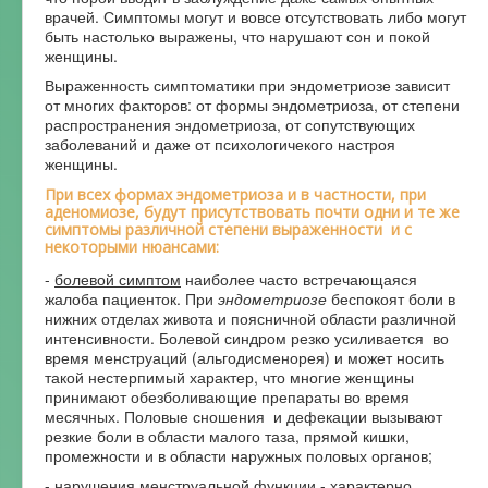
врачей. Симптомы могут и вовсе отсутствовать либо могут
быть настолько выражены, что нарушают сон и покой
женщины.
Выраженность симптоматики при эндометриозе зависит
от многих факторов: от формы эндометриоза, от степени
распространения эндометриоза, от сопутствующих
заболеваний и даже от психологичекого настроя
женщины.
При всех формах эндометриоза и в частности, при
аденомиозе, будут присутствовать почти одни и те же
симптомы различной степени выраженности и с
некоторыми нюансами:
-
болевой симптом
наиболее часто встречающаяся
жалоба пациенток. При
эндометриозе
беспокоят боли в
нижних отделах живота и поясничной области различной
интенсивности. Болевой синдром резко усиливается во
время менструаций (альгодисменорея) и может носить
такой нестерпимый характер, что многие женщины
принимают обезболивающие препараты во время
месячных. Половые сношения и дефекации вызывают
резкие боли в области малого таза, прямой кишки,
промежности и в области наружных половых органов;
-
нарушения менструальной функции
- характерно