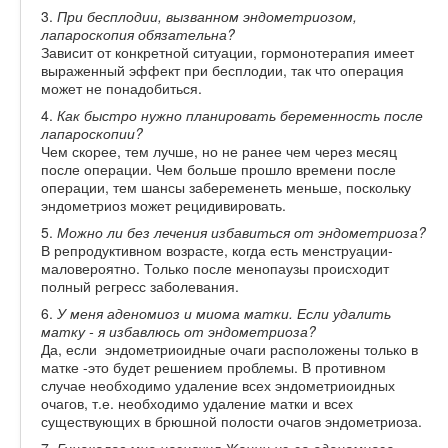
3.
При бесплодии, вызванном эндометриозом,
лапароскопия обязательна?
Зависит от конкретной ситуации, гормонотерапия имеет
выраженный эффект при бесплодии, так что операция
может не понадобиться.
4.
Как быстро нужно планировать беременность после
лапароскопии?
Чем скорее, тем лучше, но не ранее чем через месяц
после операции. Чем больше прошло времени после
операции, тем шансы забеременеть меньше, поскольку
эндометриоз может рецидивировать.
5.
Можно ли без лечения избавиться от эндометриоза?
В репродуктивном возрасте, когда есть менструации-
маловероятно. Только после менопаузы происходит
полный регресс заболевания.
6.
У меня аденомиоз и миома матки. Если удалить
матку - я избавлюсь от эндометриоза?
Да, если эндометриоидные очаги расположены только в
матке -это будет решением проблемы. В противном
случае необходимо удаление всех эндометриоидных
очагов, т.е. необходимо удаление матки и всех
существующих в брюшной полости очагов эндометриоза.
7.
Гинеколог мне назначил Жанин из-за аденомиоза .