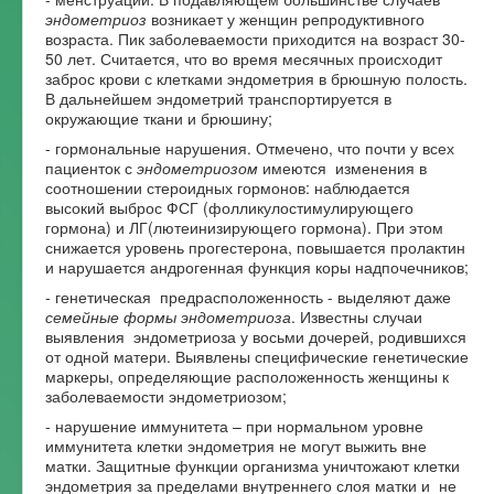
эндометриоз
возникает у женщин репродуктивного
возраста. Пик заболеваемости приходится на возраст 30-
50 лет. Считается, что во время месячных происходит
заброс крови с клетками эндометрия в брюшную полость.
В дальнейшем эндометрий транспортируется в
окружающие ткани и брюшину;
- гормональные нарушения. Отмечено, что почти у всех
пациенток с
эндометриозом
имеются изменения в
соотношении стероидных гормонов: наблюдается
высокий выброс ФСГ (фолликулостимулирующего
гормона) и ЛГ(лютеинизирующего гормона). При этом
снижается уровень прогестерона, повышается пролактин
и нарушается андрогенная функция коры надпочечников;
- генетическая предрасположенность - выделяют даже
семейные формы эндометриоза
. Известны случаи
выявления эндометриоза у восьми дочерей, родившихся
от одной матери. Выявлены специфические генетические
маркеры, определяющие расположенность женщины к
заболеваемости эндометриозом;
- нарушение иммунитета – при нормальном уровне
иммунитета клетки эндометрия не могут выжить вне
матки. Защитные функции организма уничтожают клетки
эндометрия за пределами внутреннего слоя матки и не