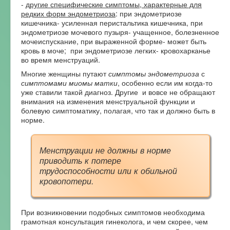
-
другие специфические симптомы, характерные для
редких форм эндометриоза
: при эндометриозе
кишечника- усиленная перистальтика кишечника, при
эндометриозе мочевого пузыря- учащенное, болезненное
мочеиспускание, при выраженной форме- может быть
кровь в моче; при эндометриозе легких- кровохарканье
во время менструаций.
Многие женщины путают
симптомы эндометриоза
с
симптомами миомы матки
, особенно если им когда-то
уже ставили такой диагноз. Другие и вовсе не обращают
внимания на изменения менструальной функции и
болевую симптоматику, полагая, что так и должно быть в
норме.
Менструации не должны в норме
приводить к потере
трудоспособности или к обильной
кровопотери.
При возникновении подобных симптомов необходима
грамотная консультация гинеколога, и чем скорее, чем