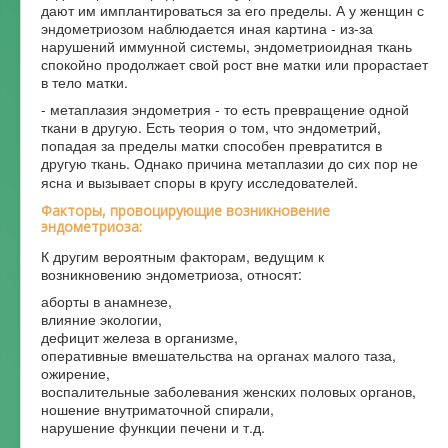
дают им имплантироваться за его пределы. А у женщин с
эндометриозом наблюдается иная картина - из-за
нарушений иммунной системы, эндометриоидная ткань
спокойно продолжает свой рост вне матки или прорастает
в тело матки.
- метаплазия эндометрия - то есть превращение одной
ткани в другую. Есть теория о том, что эндометрий,
попадая за пределы матки способен превратится в
другую ткань. Однако причина метаплазии до сих пор не
ясна и вызывает споры в кругу исследователей.
Факторы, провоцирующие возникновение
эндометриоза:
К другим вероятным факторам, ведущим к
возникновению эндометриоза, относят:
аборты в анамнезе,
влияние экологии,
дефицит железа в организме,
оперативные вмешательства на органах малого таза,
ожирение,
воспалительные заболевания женских половых органов,
ношение внутриматочной спирали,
нарушение функции печени и т.д.