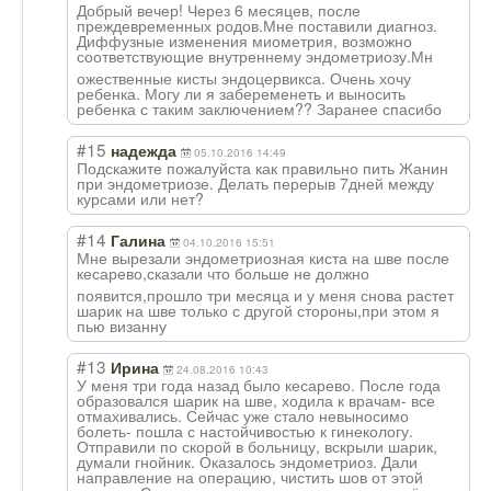
Добрый вечер! Через 6 месяцев, после
преждевременных родов.Мне поставили диагноз.
Диффузные изменения миометрия, возможно
соответствующие внутреннему эндометриозу.Мн
ожественные кисты эндоцервикса. Очень хочу
ребенка. Могу ли я забеременеть и выносить
ребенка с таким заключением?? Заранее спасибо
#15
надежда
05.10.2016 14:49
Подскажите пожалуйста как правильно пить Жанин
при эндометриозе. Делать перерыв 7дней между
курсами или нет?
#14
Галина
04.10.2016 15:51
Мне вырезали эндометриозная киста на шве после
кесарево,сказал
и что больше не должно
появится,прошло три месяца и у меня снова растет
шарик на шве только с другой стороны,при этом я
пью визанну
#13
Ирина
24.08.2016 10:43
У меня три года назад было кесарево. После года
образовался шарик на шве, ходила к врачам- все
отмахивались. Сейчас уже стало невыносимо
болеть- пошла с настойчивостью к гинекологу.
Отправили по скорой в больницу, вскрыли шарик,
думали гнойник. Оказалось эндометриоз. Дали
направление на операцию, чистить шов от этой