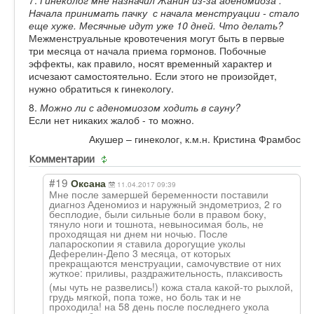
Начала принимать пачку с начала менструации - стало
еще хуже. Месячные идут уже 10 дней. Что делать?
Межменструальные кровотечения могут быть в первые
три месяца от начала приема гормонов. Побочные
эффекты, как правило, носят временный характер и
исчезают самостоятельно. Если этого не произойдет,
нужно обратиться к гинекологу.
8.
Можно ли с аденомиозом ходить в сауну?
Если нет никаких жалоб - то можно.
Акушер – гинеколог, к.м.н. Кристина Фрамбос
Комментарии
#19
Оксана
11.04.2017 09:39
Мне после замершей беременности поставили
диагноз Аденомиоз и наружный эндометриоз, 2 го
бесплодие, были сильные боли в правом боку,
тянуло ноги и тошнота, невыносимая боль, не
проходящая ни днем ни ночью. После
лапароскопии я ставила дорогущие уколы
Деферелин-Депо 3 месяца, от которых
прекращаются менструации, самочувствие от них
жуткое: приливы, раздражительнос
ть, плаксивость
(мы чуть не развелись!) кожа стала какой-то рыхлой,
грудь мягкой, попа тоже, но боль так и не
проходила! на 58 день после последнего укола