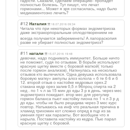
гадости. Сказали, сделаем операцию- пропадёт
полностью болезнь. Тут пишут, что лечат
гормонами... Может я зря согласилась, надо было
медикаментозно лечить?
#12
Наталия
18.07.2016 09:34
Читала что при некоторых формах эндометриоза
даже экстракорпораль
ным оплодотворением не
всегда получается забеременеть! А лапораскопия
разве не убирает полностью эндометриоз?
#11
натали
15.07.2016 19:48
девочки, надо поднимать иммунитет. Больше ничто
не поможет, судя по отзывам. В борьбе используют
красную щетку вместе с боровой маткой( только
после гормон анализов). Наткнулась на несколько
отзывов кто вылечился. Одна девушка использовала
боровую матку+ ампулы алоэ колола + б те б 6 и б
12. второй отзыв о настойке кедровых орех.2
стакана кедр орез залив 0,5 л 96проц спирта на 2
нед . по 1 ч л за 15 мин до еды 3 р в день. через мес
эндометриоз покидает. втор мес для урегулир
гормон баланса пьют настойку пиона по 1 ч л 3 р д
до еды. чтобы не было рецидива через 3 мес курс
повтор. Натыкаюсь на инф что реальная причина в
хламид трихомин кот сложно опред в пцр из за
умения прят как паразиты. Вот вообщем что я
нарыла. Поставила настойку из кедра. Пью парал
красную щетку с боровой.