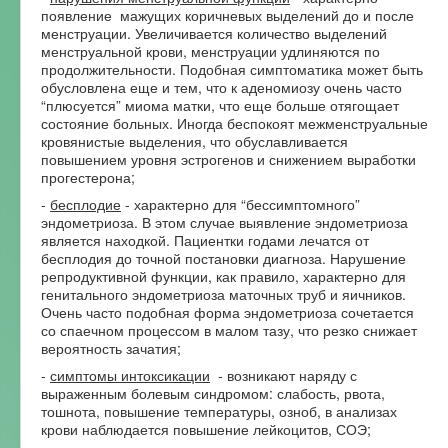
появление мажущих коричневых выделений до и после
менструации. Увеличивается количество выделений
менструальной крови, менструации удлиняются по
продолжительности. Подобная симптоматика может быть
обусловлена еще и тем, что к аденомиозу очень часто
“плюсуется” миома матки, что еще больше отягощает
состояние больных. Иногда беспокоят межменструальные
кровянистые выделения, что обуславливается
повышением уровня эстрогенов и снижением выработки
прогестерона;
-
бесплодие
- характерно для “бессимптомного”
эндометриоза. В этом случае выявление эндометриоза
является находкой. Пациентки годами лечатся от
бесплодия до точной постановки диагноза. Нарушение
репродуктивной функции, как правило, характерно для
генитального эндометриоза маточных труб и яичников.
Очень часто подобная форма эндометриоза сочетается
со спаечном процессом в малом тазу, что резко снижает
вероятность зачатия;
-
симптомы интоксикации
- возникают наряду с
выраженным болевым синдромом: слабость, рвота,
тошнота, повышение температуры, озноб, в анализах
крови наблюдается повышение лейкоцитов, СОЭ;