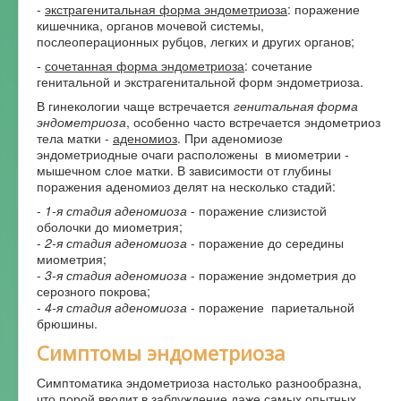
-
экстрагенитальная форма эндометриоза
: поражение
кишечника, органов мочевой системы,
послеоперационных рубцов, легких и других органов;
-
сочетанная форма эндометриоза
: сочетание
генитальной и экстрагенитальной форм эндометриоза.
В гинекологии чаще встречается
генитальная форма
эндометриоза
, особенно часто встречается эндометриоз
тела матки -
аденомиоз
. При аденомиозе
эндометриодные очаги расположены в миометрии -
мышечном слое матки. В зависимости от глубины
поражения аденомиоз делят на несколько стадий:
-
1-я стадия аденомиоза
- поражение слизистой
оболочки до миометрия;
-
2-я стадия аденомиоза
- поражение до середины
миометрия;
-
3-я стадия аденомиоза
- поражение эндометрия до
серозного покрова;
-
4-я стадия аденомиоза
- поражение париетальной
брюшины.
Симптомы эндометриоза
Симптоматика эндометриоза настолько разнообразна,
что порой вводит в заблуждение даже самых опытных