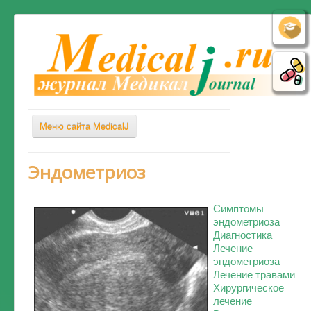
Меню сайта MedicalJ
Весь Медикал
Эндометриоз
Симптомы
Симптомы
Заболевания
эндометриоза
Диагностика
Диагностика
Лечение
Лечение
эндометриоза
Лечение травами
Советы врача
Хирургическое
лечение
Альтернативная медицина