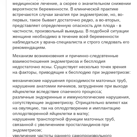
медицинское лечение, а скорее о значительном снижении
вероятности беременности. В клинической практике
встречаются случаи зачатия при эндометриозе, но, во-
первых, такое бывает достаточно редко, а во-вторых,
представляет определенную опасность для плода - в
частности, произвольный выкидыш. В подобной ситуации
женщине необходимо в течение всей беременности
наблюдаться у врача-специалиста и строго следовать его
рекомендациям.
Механизм возникновения и причинно-следсвтенные
взаимоотношения эндометриоза и бесплодия
недостаточно ясны. Существует несколько точек зрения
на факторы, приводящие к бесплодию при эндометриозе:
механические нарушения проходимости маточных труб,
нарушение анатомии яичников, затруднение при выходе
яйцеклетки вследствие спаечного процесса;
различные эндокринные и иммунологические нарушения,
сопутствующие эндометриозу. Отрицательно влияют как
на овуляцию, так на оплодотворение и имплантацию
оплодотворенной яйцеклетки в матку;
нарушение транспортной функции маточных труб,
связанной с увеличением простагландинов при
эндометриозе;
увеличение частоты раннего самопроизвольного