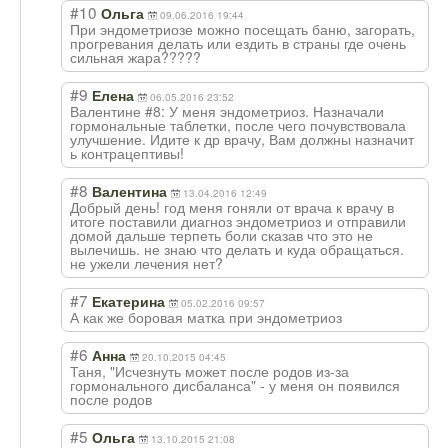
#10
Ольга
09.06.2016 19:44
При эндометриозе можно посещать баню, загорать,
прогревания делать или ездить в страны где очень
сильная жара?????
#9
Елена
06.05.2016 23:52
Валентине #8: У меня эндометриоз. Назначали
гормональные таблетки, после чего почувствовала
улучшение. Идите к др врачу, Вам должны назначит
ь контрацептивы!
#8
Валентина
13.04.2016 12:49
Добрый день! год меня гоняли от врача к врачу в
итоге поставили диагноз эндометриоз и отправили
домой дальше терпеть боли сказав что это не
вылечишь. не знаю что делать и куда обращаться.
не ужели лечения нет?
#7
Екатерина
05.02.2016 09:57
А как же боровая матка при эндометриоз
#6
Анна
20.10.2015 04:45
Таня, "Исчезнуть может после родов из-за
гормонального дисбаланса" - у меня он появился
после родов
#5
Ольга
13.10.2015 21:08