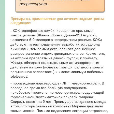
регрессирует.
Препараты, применяемые для лечения эндометриоза
следующие:
-
КОК
- однофазные комбинированные оральные
контрацептивы (Жанин, Логест, Диане-35,Регулон),
назначают 6-9 месяцев в непрерывном режиме. КОКи
действуют путем подавления выработки эстрадиола
яичниками, тем самым останавливая дальнейшее
распространение эндометриоидных очагов. Кроме того,
некоторые препараты из данной группы, к примеру,
Жанин, обладают положительным антиандрогенным
действием на кожу (исчезают прыщи, сальность кожи и
повышенная волосатость) и имеют минимум побочных
эффектов;
-
производные норстероидов
- ЛНГ (левоноргестрел). В
последнее время все большую популярность
приобретает применение левоноргестрел-содержащей
гормональной внутриматочной спирали “Мирена”.
Спираль ставят на 5 лет. Преимущество данного метода
в том, что гормональный компонент Мирены действует
только местно. Помимо подавления секреции эстрогенов,