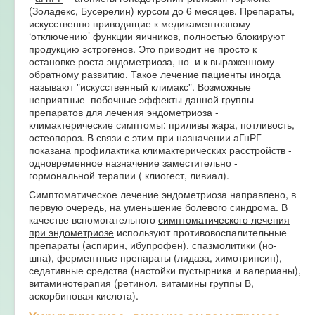
(Золадекс, Бусерелин) курсом до 6 месяцев. Препараты,
искусственно приводящие к медикаментозному
‘отключению’ функции яичников, полностью блокируют
продукцию эстрогенов. Это приводит не просто к
остановке роста эндометриоза, но и к выраженному
обратному развитию. Такое лечение пациенты иногда
называют "искусственный климакс". Возможные
неприятные побочные эффекты данной группы
препаратов для лечения эндометриоза -
климактерические симптомы: приливы жара, потливость,
остеопороз. В связи с этим при назначении аГнРГ
показана профилактика климактерических расстройств -
одновременное назначение заместительно -
гормональной терапии ( клиогест, ливиал).
Симптоматическое лечение эндометриоза направлено, в
первую очередь, на уменьшение болевого синдрома. В
качестве вспомогательного
симптоматического лечения
при эндометриозе
используют противовоспалительные
препараты (аспирин, ибупрофен), спазмолитики (но-
шпа), ферментные препараты (лидаза, химотрипсин),
седативные средства (настойки пустырника и валерианы),
витаминотерапия (ретинол, витамины группы В,
аскорбиновая кислота).