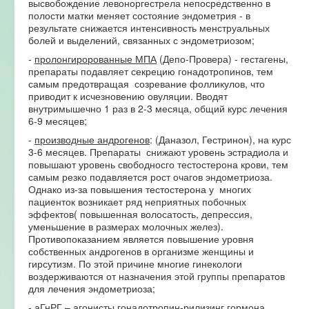
высвобождение левоноргестрела непосредственно в
полости матки меняет состояние эндометрия - в
результате снижается интенсивность менструальных
болей и выделений, связанных с эндометриозом;
-
пролонгиророванные МПА
(Депо-Провера) - гестагены,
препараты подавляет секрецию гонадотропинов, тем
самым предотвращая созревание фолликулов, что
приводит к исчезновению овуляции. Вводят
внутримышечно 1 раз в 2-3 месяца, общий курс лечения
6-9 месяцев;
-
производные андрогенов
: (Даназол, Гестринон), на курс
3-6 месяцев. Препараты снижают уровень эстрадиола и
повышают уровень свободносго тестостерона крови, тем
самым резко подавляется рост очагов эндометриоза.
Однако из-за повышения тестостерона у многих
пациенток возникает ряд неприятных побочных
эффектов( повышенная волосатость, депрессия,
уменьшение в размерах молочных желез).
Противопоказанием является повышение уровня
собственных андрогенов в организме женщины и
гирсутизм. По этой причине многие гинекологи
воздерживаются от назначения этой группы препаратов
для лечения эндометриоза;
-
аГнРГ
– агонисты гонадотропин-рилизинг гормона