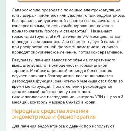
Лапароскопию проводят с помощью электрокоагуляции
или лазера - прижигают или удаляют очаги эндометриоза.
Как правило, хирургической лечение всегда сочетают с
консервативным, то есть комбинированное лечение
принято считать “золотым стандартом”. Назначают
гормоны из группы аГнРГ в течение 3-6 месяцев, потом
проводят лапароскопию. Или возможен другой вариант
при распространенной форме эндометриоза- сначала
проводят хирургическое лечение, потом консервативное.
Результаты лечения зависят от объема оперативного
вмешательства, от полноценности гормональной
терапии. Реабилитационный период в большинстве
случаев проходит благоприятно: восстанавливается
детородная функция, значительно уменьшаются боли во
время менструаций. После лечения рекомендуется
динамической наблюдение у гинеколога:
гинекологическое исследование, контроль УЗИ ( 1 раз в 3
месяца), контроль маркера СА-125 в крови.
Народные средства лечения
эндометриоза и физиотерапия
Для лечения эндометриоза с давних пор используют
традиционные народные средства, но они ни в коем