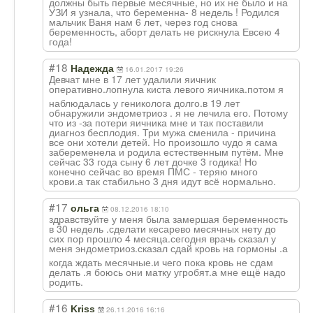
должны быть первые месячные, но их не было и на
УЗИ я узнала, что беременна- 8 недель ! Родился
мальчик Ваня нам 6 лет, через год снова
беременность, аборт делать не рискнула Евсею 4
года!
#18
Надежда
16.01.2017 19:26
Девчат мне в 17 лет удалили яичник
оперативно.лопн
ула киста левого яичника.потом я
наблюдалась у гениколога долго.в 19 лет
обнаружили эндометриоз . я не лечила его. Потому
что из -за потери яичника мне и так поставили
диагноз бесплодия. Три мужа сменила - причина
все они хотели детей. Но произошло чудо я сама
забеременела и родила естественным путём. Мне
сейчас 33 года сыну 6 лет дочке 3 годика! Но
конечно сейчас во время ПМС - теряю много
крови.а так стабильно 3 дня идут всё нормально.
#17
ольга
08.12.2016 18:10
здравствуйте у меня была замершая беременность
в 30 недель .сделати кесарево месячных нету до
сих пор прошло 4 месяца.сегодня врачь сказал у
меня эндометриоз.ска
зал сдай кровь на гормоны .а
когда ждать месячные.и чего пока кровь не сдам
делать .я боюсь они матку угробят.а мне ещё надо
родить.
#16
Kriss
26.11.2016 16:16