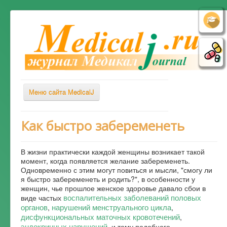
Меню сайта MedicalJ
Весь Медикал
Как быстро забеременеть
Симптомы
В жизни практически каждой женщины возникает такой
Заболевания
момент, когда появляется желание забеременеть.
Одновременно с этим могут повиться и мысли, "смогу ли
Диагностика
я быстро забеременеть и родить?", в особенности у
Лечение
женщин, чье прошлое женское здоровье давало сбои в
воспалительных заболеваний половых
виде частых
Советы врача
органов
нарушений менструального цикла
,
,
дисфункциональных маточных кровотечений
,
Альтернативная медицина
эндокринных нарушений
и тому подобного.