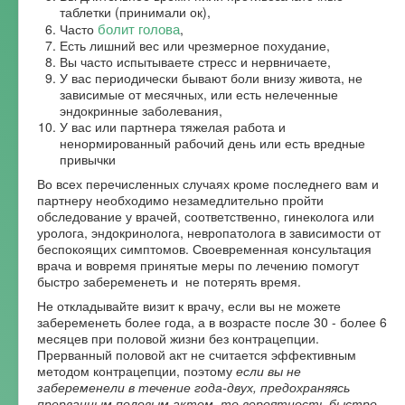
таблетки (принимали ок),
болит голова
Часто
,
Есть лишний вес или чрезмерное похудание,
Вы часто испытываете стресс и нервничаете,
У вас периодически бывают боли внизу живота, не
зависимые от месячных, или есть нелеченные
эндокринные заболевания,
У вас или партнера тяжелая работа и
ненормированный рабочий день или есть вредные
привычки
Во всех перечисленных случаях кроме последнего вам и
партнеру необходимо незамедлительно пройти
обследование у врачей, соответственно, гинеколога или
уролога, эндокринолога, невропатолога в зависимости от
беспокоящих симптомов. Своевременная консультация
врача и вовремя принятые меры по лечению помогут
быстро забеременеть и не потерять время.
Не откладывайте визит к врачу, если вы не можете
забеременеть более года, а в возрасте после 30 - более 6
месяцев при половой жизни без контрацепции.
Прерванный половой акт не считается эффективным
методом контрацепции, поэтому
если вы не
забеременели в течение года-двух, предохраняясь
прерванным половым актом, то вероятность быстро