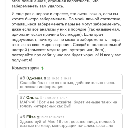
этом повышенная, огромная вероятность, что
забеременеть вам удалось.
И еще раз о нервах и стрессе, это очень важно, если вы
хотите быстро забеременеть. По моей личной статистике,
отчаявшиеся забеременеть пары не могут забеременеть,
даже если все анализы у них в порядке (так называемая,
идиопатическая причина бесплодия). Если врач
недоумевает, почему вы не можете забеременеть - пора
взяться за свое мировоззрение. Создайте положительный
настрой (поможет медитация, аутотренинг, йога),
повторяйте про себя: у нас все будет хорошо! И все у вас
получится!
Комментарии
#8
Эджеша
26.10.2016 19:13
Спасибо большое за статью, действительно очень
полезная информация!
#7
Ольга
19.09.2016 17:07
МАРФА!!! Вот и не рожайте, будет меньше таких на
голову интересных как Вы!!!
#6
Elisa
13.02.2016 09:02
Здравствуйте! Мне 19 лет, девственница, половой
жизнью не живу, менструации начались шесть лет