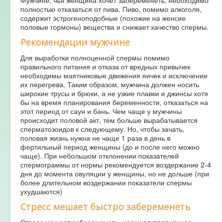
полностью отказаться от пива. Пиво, помимо алкоголя,
содержит эстрогеноподобные (похожие на женсие
половые гормоны) вещества и снижает качество спермы.
Рекомендации мужчине
Для выработки полноценной спермы помимо
правильного питания и отказа от вредных привычек
необходимы маятниковые движения яичек и исключение
их перегрева. Таким образом, мужчина должен носить
широкие трусы и брюки, а не узкие плавки и джинсы хотя
бы на время планирования беременности, отказаться на
этот период от саун и бань. Чем чаще у мужчины
происходит половой акт, тем больше вырабатывается
сперматозоидов к следующему. Но, чтобы зачать,
половая жизнь нужна не чаще 1 раза в день в
фертильный период женщины (до и после него можно
чаще). При небольшом отклонении показателей
спермограммы от нормы рекомендуется воздержание 2-4
дня до момента овуляции у женщины, но не дольше (при
более длительном воздержании показатели спермы
ухудшаются)
Стресс мешает быстро забеременеть
Стресс мешает забеременеть, нарушая правильное