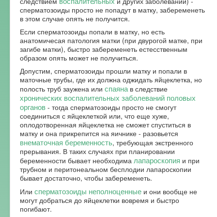
воспалительных
следствием
и других заболеваний) -
сперматозоиды просто не попадут в матку, забеременеть
в этом случае опять не получится.
Если сперматозоиды попали в матку, но есть
анатомичесая патология матки (при двурогой матке, при
загибе матки), быстро забеременеть естесственным
образом опять может не получиться.
Допустим, сперматозоиды прошли матку и попали в
маточные трубы, где их должна оджидать яйцеклетка, но
спаяна
полость труб заужена или
в следствие
хронических воспалительных заболеваний половых
органов
- тогда сперматозоиды просто не смогут
соединиться с яйцеклеткой или, что еще хуже,
оплодотворенная яйцеклетка не сможет спуститься в
матку и она прикрепится на яичнике - разовьется
внематочная беременность
, требующая экстренного
прерывания. В таких случаях при планировании
лапароскопия
беременности бывает необходима
и при
трубном и перитонеальном бесплодии лапароскопии
бывает достаточно, чтобы забеременеть.
сперматозоиды неполноценные
Или
и они вообще не
могут добраться до яйцеклетки вовремя и быстро
погибают.