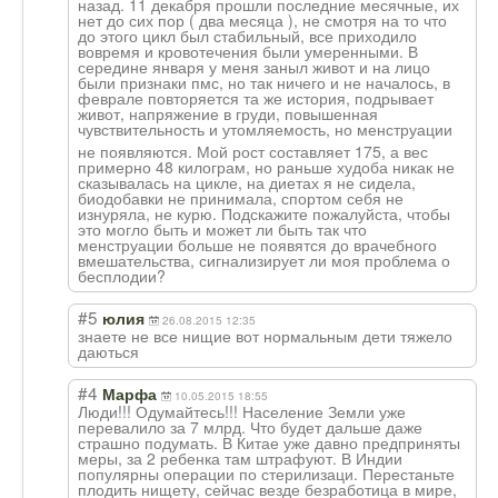
назад. 11 декабря прошли последние месячные, их
нет до сих пор ( два месяца ), не смотря на то что
до этого цикл был стабильный, все приходило
вовремя и кровотечения были умеренными. В
середине января у меня заныл живот и на лицо
были признаки пмс, но так ничего и не началось, в
феврале повторяется та же история, подрывает
живот, напряжение в груди, повышенная
чувствительност
ь и утомляемость, но менструации
не появляются. Мой рост составляет 175, а вес
примерно 48 килограм, но раньше худоба никак не
сказывалась на цикле, на диетах я не сидела,
биодобавки не принимала, спортом себя не
изнуряла, не курю. Подскажите пожалуйста, чтобы
это могло быть и может ли быть так что
менструации больше не появятся до врачебного
вмешательства, сигнализирует ли моя проблема о
бесплодии?
#5
юлия
26.08.2015 12:35
знаете не все нищие вот нормальным дети тяжело
даються
#4
Марфа
10.05.2015 18:55
Люди!!! Одумайтесь!!! Население Земли уже
перевалило за 7 млрд. Что будет дальше даже
страшно подумать. В Китае уже давно предприняты
меры, за 2 ребенка там штрафуют. В Индии
популярны операции по стерилизаци. Перестаньте
плодить нищету, сейчас везде безработица в мире,