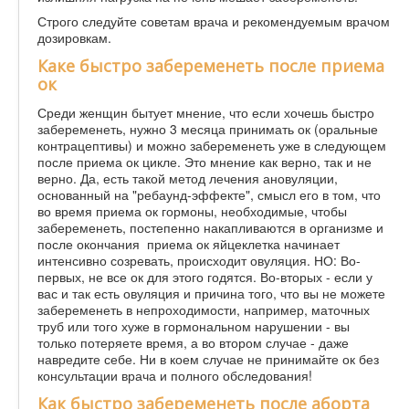
Строго следуйте советам врача и рекомендуемым врачом
дозировкам.
Каке быстро забеременеть после приема
ок
Среди женщин бытует мнение, что если хочешь быстро
забеременеть, нужно 3 месяца принимать ок (оральные
контрацептивы) и можно забеременеть уже в следующем
после приема ок цикле. Это мнение как верно, так и не
верно. Да, есть такой метод лечения ановуляции,
основанный на "ребаунд-эффекте", смысл его в том, что
во время приема ок гормоны, необходимые, чтобы
забеременеть, постепенно накапливаются в организме и
после окончания приема ок яйцеклетка начинает
интенсивно созревать, происходит овуляция. НО: Во-
первых, не все ок для этого годятся. Во-вторых - если у
вас и так есть овуляция и причина того, что вы не можете
забеременеть в непроходимости, например, маточных
труб или того хуже в гормональном нарушении - вы
только потеряете время, а во втором случае - даже
навредите себе. Ни в коем случае не принимайте ок без
консультации врача и полного обследования!
Как быстро забеременеть после аборта