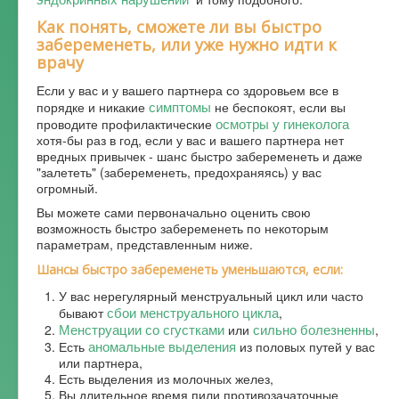
Форум
Как понять, сможете ли вы быстро
забеременеть, или уже нужно идти к
врачу
Если у вас и у вашего партнера со здоровьем все в
симптомы
порядке и никакие
не беспокоят, если вы
осмотры у гинеколога
проводите профилактические
хотя-бы раз в год, если у вас и вашего партнера нет
вредных привычек - шанс быстро забеременеть и даже
"залететь" (забеременеть, предохраняясь) у вас
огромный.
Вы можете сами первоначально оценить свою
возможность быстро забеременеть по некоторым
параметрам, представленным ниже.
Шансы быстро забеременеть уменьшаются, если:
У вас нерегулярный менструальный цикл или часто
сбои менструального цикла
бывают
,
Менструации со сгустками
сильно болезненны
или
,
аномальные выделения
Есть
из половых путей у вас
или партнера,
Есть выделения из молочных желез,
Вы длительное время пили противозачаточные