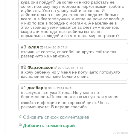
куда они пойдут? За копейки никто работать не
хочет, поэтому идут торговать наркотиками, грабить
и убивать. Уже на улицу выйти страшно. И
действительно в нищих странах плодятся больше
всего, а в благополучных многие не рожают вообще,
у них то все в порядке с мозгами. А население в
этих странах увеличивается за счет эммигрантов,
скоро эти многодетные дебилы вытеснят
нормальных людей и во что тогда мир погрязнет?
#3
юлия
19.04.2015 07:31
отличные советы, спасибо! на других сайтах так
развернуто не написано.
#2
Фарзонахон
22.01.2015 16:18
я хочу ребенку но у меня не получаетс потомуято
васполения ест мне больно очень
#1
дилбар
30.05.2014 04:15
я замужал вот уже 3 года. Но у меня нет
беременность.По
сле анализов мы узнали у меня
какойта инфекция и не хорошый цикл. Чо вы
рекамендуете. В переди спасибо.
Обновить список комментариев
Добавить комментарий
JComments