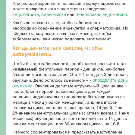
Или оплодотворенная и попавшая в матку яйцеклетка не
может прикрепиться к эндометрию в следствие
эндометрита
аденомиоза
гиперплазии эндометрия
,
или
.
Как было сказано выше, чтобы забеременеть,
необходимо соединение яйцеклетки и сперматозоида. Но
яйцеклетка созревает лишь раз в месяц, и, чтобы
забеременеть, вам нужно подловить этот момент.
Когда заниматься сексом, чтобы
забеременеть.
Чтобы быстро забеременеть, необходимо рассчитать так
называемый фертильный период - дни цикла, наиболее
благоприятные для зачатия. Это 3-4 дня до и 2 дня после
определить день
овуляции. Дело осталось за немногим -
овуляции
. Овуляция делит менструальный цикл на две
части. Длина первой половины цикла для каждой
женщины индивидуальна (но должна быть одинакова из
месяца в месяц у одной женщинаы), а длина второй
половины цикла составляет, как правило, 14 дней. При
28-дневном менструальном цикле (считаем всегда с 1 дня
месячных) овуляция чаще всего приходится на 14 день с
начала менструации, при 30-дневном цикле - на 16-й.
Немного сориентироваться и предсказать наступление