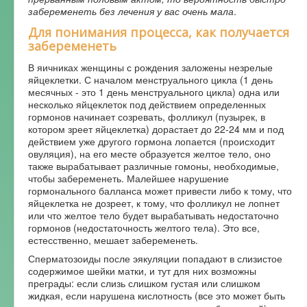
забеременеть без лечения у вас очень мала
.
Для понимания процесса, как получается
забеременеть
В яичниках женщины с рождения заложены незрелые
яйцеклетки. С началом менструального цикла (1 день
месячных - это 1 день менструального цикла) одна или
несколько яйцеклеток под действием определенных
гормонов начинает созревать, фолликул (пузырек, в
котором зреет яйцеклетка) дорастает до 22-24 мм и под
действием уже другого гормона лопается (происходит
овуляция), на его месте образуется желтое тело, оно
также вырабатывает различные гомоны, необходимые,
чтобы забеременеть. Малейшее нарушение
гормонального балланса может привести либо к тому, что
яйцеклетка не дозреет, к тому, что фолликул не лопнет
или что желтое тело будет вырабатывать недостаточно
гормонов (недостаточность желтого тела). Это все,
естесственно, мешает забеременеть.
Сперматозоиды после эякуляции попадают в слизистое
содержимое шейки матки, и тут для них возможны
преграды: если слизь слишком густая или слишком
жидкая, если нарушена кислотность (все это может быть