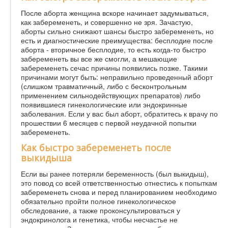
После аборта женщина вскоре начинает задумываться,
как забеременеть, и совершенно не зря. Зачастую,
аборты сильно снижают шансы быстро забеременеть, но
есть и диагностические преимущества: бесплодие после
аборта - вторичное бесплодие, то есть когда-то быстро
забеременеть вы все же смогли, а мешающие
забеременеть сечас причины появились позже. Такими
причинами могут быть: неправильно проведенный аборт
(слишком травматичный, либо с бесконтрольным
применением сильнодействующих препаратов) либо
появившиеся гинекологические или эндокринные
заболевания. Если у вас был аборт, обратитесь к врачу по
прошествии 6 месяцев с первой неудачной попытки
забеременеть.
Как быстро забеременеть после
выкидыша
Если вы ранее потеряли беременность (был выкидыш),
это повод со всей ответственностью отнестись к попыткам
забеременеть снова и перед планированием необходимо
обязательно пройти полное гинекологическое
обследование, а также проконсультироваться у
эндокринолога и генетика, чтобы несчастье не