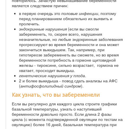
повторилось. Зачастую невынашивание беременности
является следствием причин:
в первую очередь это
половые инфекции
, поэтому
перед планированием обязательно их выявить и
пролечить.
эндокринные нарушения
(если вы смогли
забеременеть, то, скорее всего, нарушения
незначительные, но любые эндокринные заболевания
прогрессируют во время беременности и она может
закончиться выкидышем. Так, например, при
гипотиреозе забеременеть вы сможете, но во время
беременности потребность в гормоне щитовидной
железы - тироксине, сильно возрастает, гормона не
хватает, просходит выкидыш.
генетические нарушения у плода
.
2 и более выкидыша - повод сдать анализы на АФС
(
антифосфолипидный синдром
).
Как узнать, что вы забеременели
Если вы регулярно для каждого цикла строите графики
базальной температуры, узнать о наступившей
беременности довольно просто. Если длина 2 фазы
цикла (с момента подтвержденной овуляции по тестам на
овуляцию) более 16 дней, базальная температура при