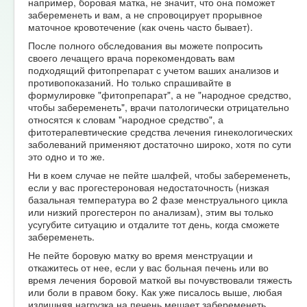
например, боровая матка, не значит, что она поможет
забеременеть и вам, а не спровоцирует прорывное
маточное кровотечение (как очень часто бывает).
После полного обследования вы можете попросить
своего лечащего врача порекомендовать вам
подходящий фитопрепарат с учетом ваших анализов и
противопоказаний. Но только спрашивайте в
формулировке "фитопрепарат", а не "народное средство,
чтобы забеременеть", врачи патологически отрицательно
относятся к словам "народное средство", а
фитотерапевтические средства лечения гинекологических
заболеваний применяют достаточно широко, хотя по сути
это одно и то же.
Ни в коем случае не пейте шалфей, чтобы забеременеть,
если у вас прогестероновая недостаточность (низкая
базальная температура во 2 фазе менструального цикла
или низкий прогестерон по анализам), этим вы только
усугубите ситуацию и отдалите тот день, когда сможете
забеременеть.
Не пейте боровую матку во время менструации и
откажитесь от нее, если у вас больная печень или во
время лечения боровой маткой вы почувствовали тяжесть
или боли в правом боку. Как уже писалось выше, любая
излишняя нагрузка на печень мешает забеременеть.