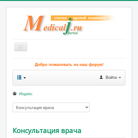
Включить/
выключить
навигацию
Весь Медикал
Добро пожаловать на наш форум!
Симптомы
Войти
Заболевания
Диагностика
Индекс
Лечение
Советы врача
Форум
Консультация врача