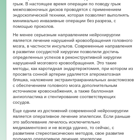
грыж. В настоящее время операции по поводу грыж
Форум
межпозвоночных дисков проводятся с применением
эндоскопической техники, которая позволяет выполнять
минимально инвазивные операции без разреза, с
помощью проколов.
Не менее серьезным направлением нейрохирургии
является лечение нарушений кровообращения головного
мозга, в частности инсультов. Современные направления
в развитии сосудистой хирургии позволили достичь
определенных успехов в реконструктивной хирургии
нарушений мозгового кровообращения. Это такие
методы, как каротидная эндартерэктомия, при котором из
просвета сонной артерии удаляется атероматозная
бляшка, наложение экстраинтракраниальных анастомозов
с обеспечением головного мозга дополнительным
источником кровоснабжения, а также баллонная
ангиопластика и стентирование соответствующих
сосудов.
Еще одним из достижений современной нейрохирургии
является оперативное лечение эпилепсии. Если раньше
это заболевание лечилось исключительно
медикаментозно и не всегда удачно, то сейчас, с
развитием стереотаксических методов, свое развитие
получило оперативное лечение эпилепсии.