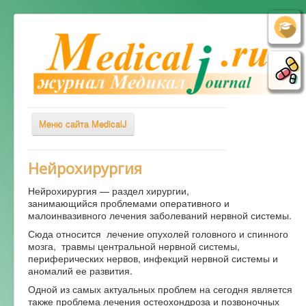
Меню сайта MedicalJ
Весь Медикал
Нейрохирургия
Симптомы
Нейрохирургия — раздел хирургии,
занимающийся проблемами оперативного и
Заболевания
малоинвазивного лечения заболеваний нервной системы.
Диагностика
Сюда относится лечение опухолей головного и спинного
мозга, травмы центральной нервной системы,
Лечение
периферических нервов, инфекций нервной системы и
аномалий ее развития.
Советы врача
Одной из самых актуальных проблем на сегодня является
Альтернативная медицина
также проблема лечения остеохондроза и позвоночных