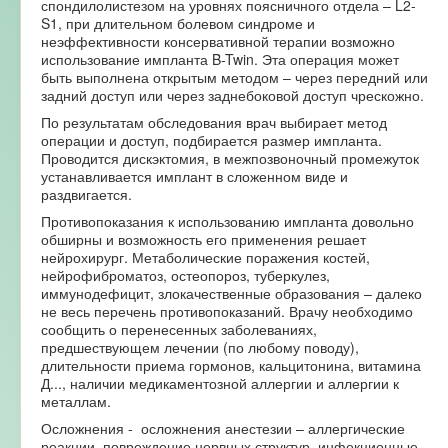
спондилолистезом на уровнях поясничного отдела – L2-
S1, при длительном болевом синдроме и
неэффективности консервативной терапии возможно
использование импланта B-Twin. Эта операция может
быть выполнена открытым методом – через передний или
задний доступ или через заднебоковой доступ чрескожно.
По результатам обследования врач выбирает метод
операции и доступ, подбирается размер импланта.
Проводится дискэктомия, в межпозвоночный промежуток
устанавливается имплант в сложенном виде и
раздвигается.
Противопоказания к использованию импланта довольно
обширны и возможность его применения решает
нейрохирург. Метаболические поражения костей,
нейрофиброматоз, остеопороз, туберкулез,
иммунодефицит, злокачественные образования – далеко
не весь перечень противопоказаний. Врачу необходимо
сообщить о перенесенных заболеваниях,
предшествующем лечении (по любому поводу),
длительности приема гормонов, кальцитонина, витамина
Д..., наличии медикаментозной аллергии и аллергии к
металлам.
Осложнения - осложнения анестезии – аллергические
реакции, повреждение нервных структур, инфекционные