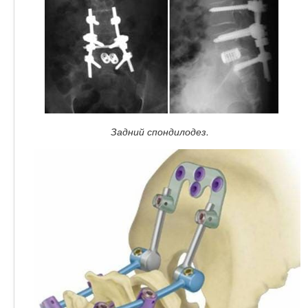
Задний спондилодез.