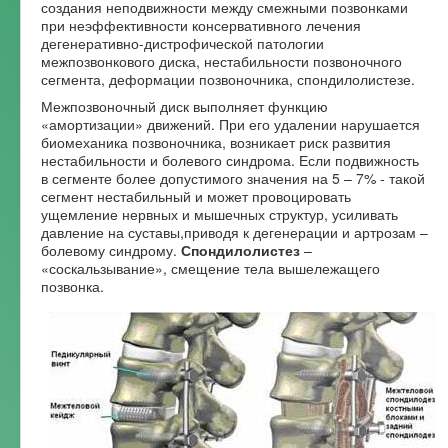
создания неподвижности между смежными позвонками
Форум
при неэффективности консервативного лечения
дегенеративно-дистрофической патологии
межпозвонкового диска, нестабильности позвоночного
сегмента, деформации позвоночника, спондилолистезе.
Межпозвоночный диск выполняет функцию
«амортизации» движений. При его удалении нарушается
биомеханика позвоночника, возникает риск развития
нестабильности и болевого синдрома. Если подвижность
в сегменте более допустимого значения на 5 – 7% - такой
сегмент нестабильный и может провоцировать
ущемление нервных и мышечных структур, усиливать
давление на суставы,приводя к дегенерации и артрозам –
болевому синдрому.
Спондилолистез
–
«соскальзывание», смещение тела вышележащего
позвонка.