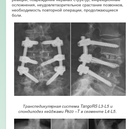
осложнения, неудовлетаорительное срастание позвонков,
необходимость повторной операции, продолжающиеся
боли.
Транспедикулярная система TangoRS L3-L5 и
спондилодез кейджами Pezo –T в сегменте L4-L5
.