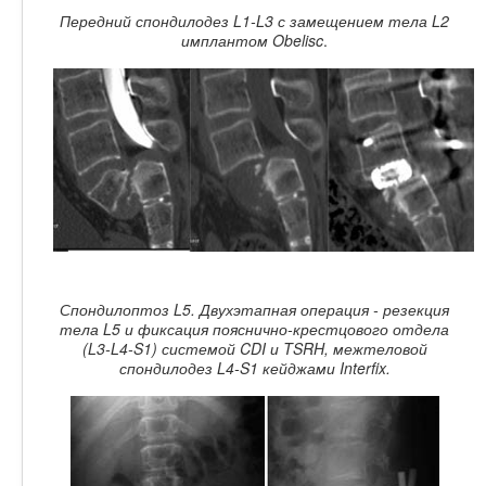
Передний спондилодез L1-L3 с замещением тела L2
имплантом Obelisc
.
Спондилоптоз L5. Двухэтапная операция - резекция
тела L5 и фиксация пояснично-крестцового отдела
(L3-L4-S1) системой CDI и TSRH, межтеловой
спондилодез L4-S1 кейджами Interfix.