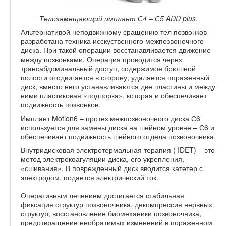
Телозамещающий имплант С4 – С5 ADD plus
.
Альтернативой неподвижному сращению тел позвонков
разработана техника исскуственного межпозвоночного
диска. При такой операции восстанавливается движение
между позвонками. Операция проводится через
трансабдоминальный доступ, содержимое брюшной
полости отодвигается в сторону, удаляется пораженный
диск, вместо него устанавливаются две пластины и между
ними пластиковая «подпорка», которая и обеспечивает
подвижность позвонков.
Имплант Motion6 – протез межпозвоночного диска С6
используется для замены диска на шейном уровне – С6 и
обеспечивает подвижность шейного отдела позвоночника.
Внутридисковая электротермальная терапия ( IDET) – это
метод электрокоагуляции диска, его укрепления,
«сшивания». В поврежденный диск вводится катетер с
электродом, подается электрический ток.
Оперативным лечением достигается стабильная
фиксация структур позвоночника, декомпрессия нервных
структур, восстановление биомеханики позвоночника,
предотвращение необратимых изменений в пораженном