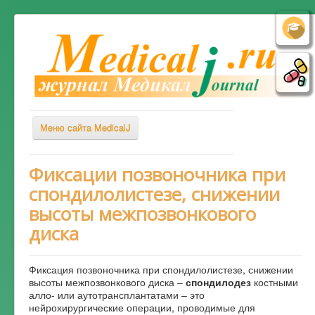
Меню сайта MedicalJ
Весь Медикал
Фиксации позвоночника при
спондилолистезе, снижении
Симптомы
высоты межпозвонкового
Заболевания
диска
Диагностика
Лечение
Фиксация позвоночника при спондилолистезе, снижении
высоты межпозвонкового диска –
спондилодез
костными
Советы врача
алло- или аутотрансплантатами – это
нейрохирургические операции, проводимые для
Альтернативная медицина