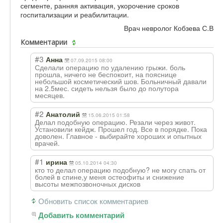
сегменте, ранняя активация, укорочение сроков
госпитализации и реабилитации.
Врач невролог Кобзева С.В
Комментарии
#3
Анна
07.09.2015 08:00
Сделали операцию по удалению грыжи. боль
прошла, ничего не беспокоит, на пояснице
небольшой косметический шов. Больничный давали
на 2.5мес. сидеть нельзя было до полутора
месяцев.
#2
Анатолий
15.06.2015 01:58
Делал подобную операцию. Резали через живот.
Установили кейдж. Прошел год. Все в порядке. Пока
доволен. Главное - выбирайте хороших и опытных
врачей.
#1
ирина
05.10.2014 04:30
кто то делал операцию подобную? не могу спать от
болей в спине,у меня остеофиты и снижение
высоты межпозвоночных дисков
Обновить список комментариев
Добавить комментарий