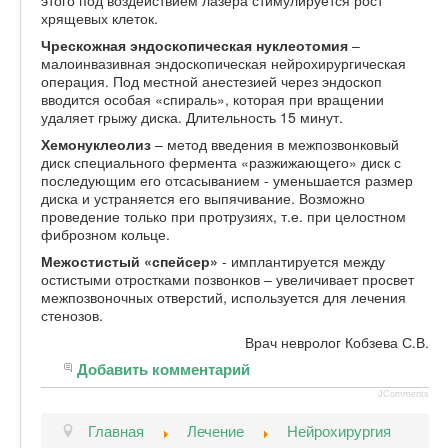
этого под воздействием лазера стимулируется рост
хрящевых клеток.
Чрескожная эндоскопическая нуклеотомия
–
малоинвазивная эндоскопическая нейрохирургическая
операция. Под местной анестезией через эндоскоп
вводится особая «спираль», которая при вращении
удаляет грыжу диска. Длительность 15 минут.
Хемонуклеолиз
– метод введения в межпозвонковый
диск специального фермента «разжижающего» диск с
последующим его отсасыванием - уменьшается размер
диска и устраняется его выпячивание. Возможно
проведение только при протрузиях, т.е. при целостном
фиброзном кольце.
Межостистый «спейсер»
- имплантируется между
остистыми отростками позвонков – увеличивает просвет
межпозвоночных отверстий, используется для лечения
стенозов.
Врач невролог Кобзева С.В.
Добавить комментарий
JComments
Главная
Лечение
Нейрохирургия