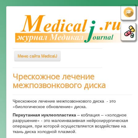
Меню сайта MedicalJ
Весь Медикал
Чрескожное лечение
межпозвонкового диска
Симптомы
Заболевания
Чрескожное лечение межпозвонкового диска - это
Диагностика
«биологическое обновление» диска.
Лечение
Перкутанная нуклеопластика
– коблация – «холодное
разрушение» - это малоинвазивная нейрохирургическая
Советы врача
операция, при которой осуществляется воздействие на
ткань диска холодной плазмой.
Альтернативная медицина