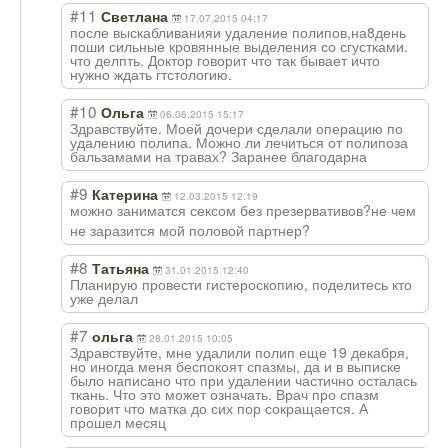
#11
Светлана
17.07.2015 04:17
после выскабливанияи удаление полипов,на8день
поши сильные кровянные выделения со сгустками.
что делпть. Доктор говорит что так бывает ичто
нужно ждать гтстологию.
#10
Ольга
06.06.2015 15:17
Здравствуйте. Моей дочери сделали операцию по
удалению полипа. Можно ли лечиться от полипоза
бальзамами на травах? Заранее благодарна
#9
Катерина
12.03.2015 12:19
можно заниматся сексом без презервативов?н
е чем
не заразится мой половой партнер?
#8
Татьяна
31.01.2015 12:40
Планирую провести гистероскопию, поделитесь кто
уже делал
#7
ольга
28.01.2015 10:05
Здравствуйте, мне удалили полип еще 19 декабря,
но иногда меня беспокоят спазмы, да и в выписке
было написано что при удалении частично осталась
ткань. Что это может означать. Врач про спазм
говорит что матка до сих пор сокращается. А
прошел месяц