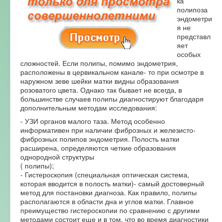
ка
полипоза
эндометри
я не
представл
яет
особых
сложностей. Если полипы, помимо эндометрия,
расположены в цервикальном канале- то при осмотре в
наружном зеве шейки матки видны образования
розоватого цвета. Однако так бывает не всегда, в
большинстве случаев полипы диагностируют благодаря
дополнительным методам исследования:
- УЗИ органов малого таза. Метод особенно
информативен при наличии фиброзных и железисто-
фиброзных полипов эндометрия. Полость матки
расширена, определяются четкие образования
однородной структуры
( полипы);
- Гистероскопия (специальная оптическая система,
которая вводится в полость матки)- самый достоверный
метод для постановки диагноза. Как правило, полипы
располагаются в области дна и углов матки. Главное
преимущество гистероскопии по сравнению с другими
методами состоит еще и в том, что во время диагностики