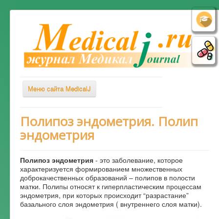
Меню сайта MedicalJ
Весь Медикал
Полипоз эндометрия. Полип
эндометрия
Симптомы
Заболевания
Полипоз эндометрия
- это заболевание, которое
Диагностика
характеризуется формированием множественных
доброкачественных образований – полипов в полости
Лечение
матки. Полипы относят к гиперпластическим процессам
эндометрия, при которых происходит “разрастание”
Советы врача
базального слоя эндометрия ( внутреннего слоя матки).
Альтернативная медицина