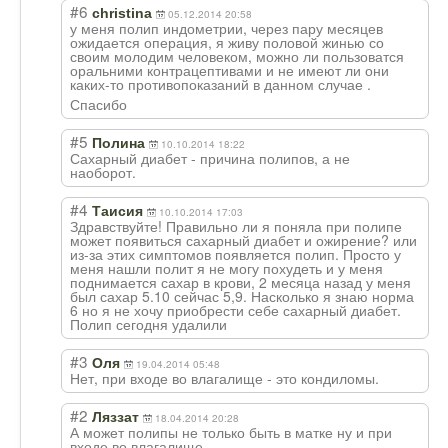
#6
christina
05.12.2014 20:58
у меня полип индометрии, через пару месяцев
ожидается операция, я живу половой жинью со
своим молодим человеком, можно ли пользоватся
оральними контрацептивами и не имеют ли они
каких-то противопоказани
й в данном случае .
Спасибо
#5
Полина
10.10.2014 18:22
Сахарный диабет - причина полипов, а не
наоборот.
#4
Таисия
10.10.2014 17:03
Здравствуйте! Правильно ли я поняла при полипе
может появиться сахарный диабет и ожирение? или
из-за этих симптомов появляется полип. Просто у
меня нашли полит я не могу похудеть и у меня
поднимается сахар в крови, 2 месяца назад у меня
был сахар 5.10 сейчас 5,9. Насколько я знаю норма
6 но я не хочу приобрести себе сахарный диабет.
Полип сегодня удалили
#3
Оля
19.04.2014 05:48
Нет, при входе во влагалище - это кондиломы.
#2
Ляззат
18.04.2014 20:28
А может полипы не только быть в матке ну и при
входе во влагалище.