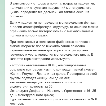
В зависимости от формы полипа, возраста пациентки,
наличия или отсутствия нарушений менструального
цикла определяется дальнейшая тактика лечения
больной.
Если у пациентки не нарушена менструальная функция ,
а полип имеет фиброзную структуру, то лечение можно
ограничить только гистероскопией с выскабливанием
полипа и полости матки.
При железистых и железисто-фиброзных полипах в
любом возрасте после выскабливания показано
гормональное лечение для нормализации уровня
гормонов и урегулирования менструального цикла. В
качестве гормонотерапии используют:
- эстроген –гестагенные КОК ( комбинированные
оральные контрацептивы) по контрацептивной схеме-
Жанин, Регулон, Ярина и так далее. Препараты из этой
группы подходят женщинам до 35 лет;
-гестагены –подходят женщинам с полипозом
эндометрия, которым за 35.
Используют Дюфастон, Норколут, Утрожестан с 16- 25
день менструального цикла;
Курс лечения оральными гормонами составляет от 3- 6
месяцев.