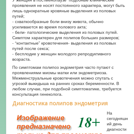
проявления не носят постоянного характера, могут быть
лишь однократные кровяные выделения из половых
путей;
- схваткообразные боли внизу живота, обычно
усиливаются во время полового акта;
- бели- патологические выделения из половых путей.
Симптом характерен для полипов больших размеров;
- “контактные” кровотечения- выделения из половых
путей после секса;
- бесплодие у женщин молодого репродуктивного
возраста.
По симптомам полипоз эндометрия часто путают с
проявлениями миомы матки или эндометриоза.
Межменструальные кровотечения можно спутать с
угрозой выкидыша на ранних сроках беременности. В
любом случае, при подобной симптоматике, требуется
консультация гинеколога.
Диагностика полипов эндометрия
На
сегодняшн
ий день
диагности