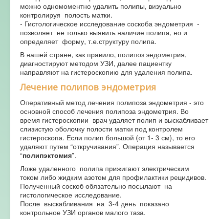
можно одномоментно удалить полипы, визуально
контролируя полость матки.
- Гистологическое исследование соскоба эндометрия -
позволяет не только выявить наличие полипа, но и
определяет форму, т.е.структуру полипа.
В нашей стране, как правило, полипоз эндометрия,
диагностируют методом УЗИ, далее пациентку
направляют на гистероскопию для удаления полипа.
Лечение полипов эндометрия
Оперативный метод лечения полипоза эндометрия - это
основной способ лечения полипоза эндометрия. Во
время гистероскопии врач удаляет полип и выскабливает
слизистую оболочку полости матки под контролем
гистероскопа. Если полип большой (от 1- 3 см), то его
удаляют путем “откручивания”. Операция называется
“
полипэктомия
”.
Ложе удаленного полипа прижигают электрическим
током либо жидким азотом для профилактики рецидивов.
Полученный соскоб обязательно посылают на
гистологическое исследование.
После выскабливания на 3-4 день показано
контрольное УЗИ органов малого таза.