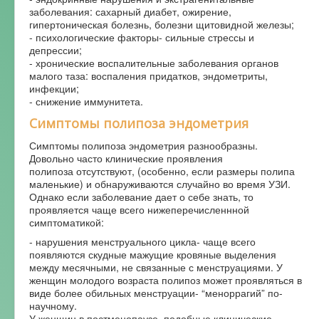
заболевания: сахарный диабет, ожирение,
гипертоническая болезнь, болезни щитовидной железы;
- психологические факторы- сильные стрессы и
депрессии;
- хронические воспалительные заболевания органов
малого таза: воспаления придатков, эндометриты,
инфекции;
- снижение иммунитета.
Симптомы полипоза эндометрия
Симптомы полипоза эндометрия разнообразны.
Довольно часто клинические проявления
полипоза отсутствуют, (особенно, если размеры полипа
маленькие) и обнаруживаются случайно во время УЗИ.
Однако если заболевание дает о себе знать, то
проявляется чаще всего нижеперечисленнной
симптоматикой:
- нарушения менструального цикла- чаще всего
появляются скудные мажущие кровяные выделения
между месячными, не связанные с менструациями. У
женщин молодого возраста полипоз может проявляться в
виде более обильных менструации- “меноррагий” по-
научному.
У женщин в постменопаузе подобные клинические