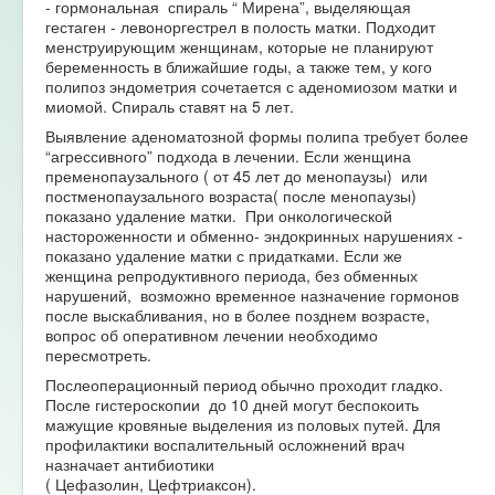
- гормональная спираль “ Мирена”, выделяющая
гестаген - левоноргестрел в полость матки. Подходит
менструирующим женщинам, которые не планируют
беременность в ближайшие годы, а также тем, у кого
полипоз эндометрия сочетается с аденомиозом матки и
миомой. Спираль ставят на 5 лет.
Выявление аденоматозной формы полипа требует более
“агрессивного” подхода в лечении. Если женщина
пременопаузального ( от 45 лет до менопаузы) или
постменопаузального возраста( после менопаузы)
показано удаление матки. При онкологической
настороженности и обменно- эндокринных нарушениях -
показано удаление матки с придатками. Если же
женщина репродуктивного периода, без обменных
нарушений, возможно временное назначение гормонов
после выскабливания, но в более позднем возрасте,
вопрос об оперативном лечении необходимо
пересмотреть.
Послеоперационный период обычно проходит гладко.
После гистероскопии до 10 дней могут беспокоить
мажущие кровяные выделения из половых путей. Для
профилактики воспалительный осложнений врач
назначает антибиотики
( Цефазолин, Цефтриаксон).