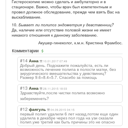
Гистероскопию можно сделать и амбулаторно и в
стационаре. Важно, чтобы врач был компетентным и
провел должное обследование, прежде чем взять Вас на
выскабливание.
10.
Бывает ли полипоз эндометрия у девственниц?
Да, наличие или отсутствие половой жизни не имеет
никакого отношения к данному заболеванию.
Акушер-гинеколог, к.м.н. Кристина Фрамбос.
Комментарии
#14
Анна
10.01.2017 07:49
Добрый день. Подскажите пожалуйста, есть ли
возможность лечение полипа в полости матки, без
зирургического вмешательства у девствиниц?
Размер 9.6×8.4×5.7. Спасибо за помощь
#13
Анна
28.11.2015 18:03
Здравствуйте,по
сле чистки полипа возможно
забеременеть?
#12
фаягуль
04.09.2015 04:15
первый полип удалили 6 лет назад.потом еще один
удалила в декабре через пол года на узи сказали
полип.уже третий как быть причины это не опасно