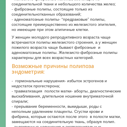
соединительной ткани и небольшого количества желез;
- фиброзные полипы, состоящие только из
соединительнотканных образований;
- аденоматозные полипы- “предраковые” полипы,
состоящие преимущественно из железистого эпителия,
но имеющие при этом атипичные клетки.
У женщин молодого репродуктивного возраста чаще
встречаются полипы железистого строения, а у женщин
пожилого возраста чаще бывают фиброзные и
аденоматозные полипы. Железисто-фиброзные полипы
характерны для всех возрастных категорий.
Возможные причины полипоза
эндометрия:
- гормональные нарушения- избыток эстрогенов и
недостаток прогестерона;
- травматизация полости матки- аборты, диагностические
выскабливания, длительное ношение внутриматочной
спирали;
- прерывание беременности, выкидыши, роды с
неполным удалением плаценты. Сгустки крови и
фибрина, которые остаются после этого в полости матки,
замещаются на соединительную ткань, образуя полип.
- эндокринные нарушения и экстрагенитальные