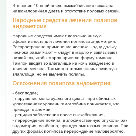
В течение 10 дней после выскабливания показана
низкокалорийная диета и отсутствие половых связей.
Народные средства лечения полипов
эндометрия
Народные средства имеют довольно низкую
эффективность для лечения полипоза эндометрия.
Распространено применение чеснока - одну дольку
чеснока размягчают – кладут в марлю и завязывают
ниткой так, чтобы марля приняла форму тампона.
Тампон вводят во влагалище на ночь ежедневно в
течение месяца. Так можно только сжечь слизистую
влагалища, но не вылечить полипы.
Осложнения полипоза эндометрия:
- бесплодие;
- нарушение менструального цикла - при обильных
кровотечениях уровень гемоглобина понижается, что
приводит к анемии;
- рецидив заболевания после выскабливания;
- перерождение полипа в злокачественную опухоль- рак
эндометрия, особенно, при аденоматозных полипах. При
других формах полипоза перерождение маловероятно.