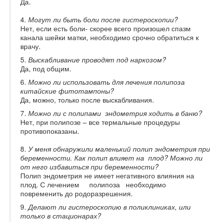
Да.
4.
Могут ли быть боли после гистероскопии?
Нет, если есть боли- скорее всего произошел спазм
канала шейки матки, необходимо срочно обратиться к
врачу.
5.
Выскабливание проводят под наркозом?
Да, под общим.
6.
Можно ли использовать для лечения полипоза
китайские фитотампоны?
Да, можно, только после выскабливания.
7.
Можно ли с полипами эндометрия ходить в баню?
Нет, при полипозе – все термальные процедуры
противопоказаны.
8.
У меня обнаружили маленький полип эндометрия при
беременности. Как полип влияет на плод? Можно ли
от него избавиться при беременности?
Полип эндометрия не имеет негативного влияния на
плод. С лечением полипоза необходимо
повременить до родоразрешения.
9.
Делают ли гистероскопию в поликлиниках, или
только в стационарах?